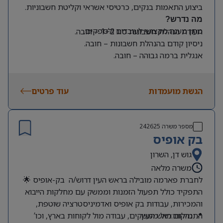
ביצוע התאמות בנקים, כרטיסי אשראי וקליטת חשבוניות.
מה נדרש?
מתן מענה מקצועי לעובדים ולספקים.
תעודת הנהלת חשבונות סוג 1+2 – חובה.
ניסיון קודם בהנהלת חשבונות – חובה.
אנגלית ברמה גבוהה – חובה.
ניסיון קודם בעבודה עם SAP Business One – יתרון.
סדר, דיוק, אחריות לצד יחסי אנוש מעולים.
הגשת מועמדות
עוד פרטים
מספר משרה
242625
בק אופיס
גוש דן, השרון
משרה מלאה
לחברת פארמה מובילה בראש העין דרוש/ה בק-אופיס 🌟
התפקיד כולל תפעול הזמנות וממשק עם מחלקות הייבוא
והמכירות, עבודות בק אופיס ואדמיניסטרציה שוטפת,
📍 מיקום:ראש העין
התנהלות מול ממשקים, עבודה מול לקוחות בארץ, וכו’