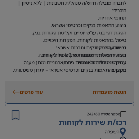
לחברה מובילה דרוש/ה מנהל/ת חשבונות | ללא ניסיון |
היברידי
תחומי אחריות
ביצוע התאמות בנקים וכרטיסי אשראי.
הפקת דפי בנק עו”ש יומיים וקליטת פקודות בנק.
טיפול בהתאמות לקוחות, הפקדות וזיכויים.
דרישות התפקיד
רישום עמלות בנקים וחברות אשראי.
תעודת הנהלת חשבונות סוג 2 לפחות – חובה.
ביצוע התאמות חשבונות שיקים של לקוחות.
ניסיון כמנהל/ת חשבונות – יתרון.
עבודה שוטפת מול גורמים פנים ארגוניים ומתן מענה
מקצועי.
ניסיון בהתאמות בנקים וכרטיסי אשראי – יתרון משמעותי.
ניסיון בעבודה עם SAP – יתרון.
הפקת דוחות ייעודיים בתחום הלקוחות והגבייה.
ניסיון בעבודה עם Credit Guard – יתרון.
טיפול והזרמת חשבוניות ספקים במערכת.
הגשת מועמדות
עוד פרטים
מספר משרה
242450
רכז/ת שירות לקוחות
השפלה