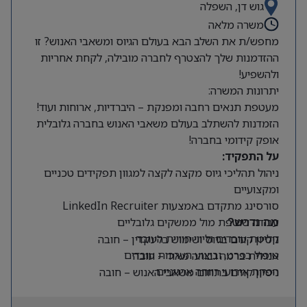
גוש דן, השפלה
משרה מלאה
מחפש/ת את השלב הבא בעולם הגיוס ומשאבי האנוש? זו
ההזדמנות שלך להצטרף לחברה מובילה, לקחת אחריות
ולהשפיע!
יתרונות המשרה:
מעטפת תנאים רחבה ומפנקת – היברדיות, ארוחות ועוד!
הזמדנות להשתלב בעולם משאבי האנוש בחברה גלובלית
אופק קידומי בחברה!
על התפקיד:
ניהול תהליכי גיוס מקצה לקצה למגוון תפקידים טכניים
ומקצועיים
סורסינג מתקדם באמצעות LinkedIn Recruiter
עבודה שוטפת מול ממשקים גלובליים
מה נדרש?
קליטת עובדים וליווי חוויית העובד
ניסיון קודם בגיוס ושימוש בלינקדין – חובה
טיפול בפרט, וביצוע הערכות עובדים
אנגלית ברמה גבוהה מאוד – חובה
הפקת אירועי רווחה ארגוניים
ניסיון קודם בתחום משאבי האנוש – חובה
יכולת עבודה עצמאית ויוזמה גבוהה לצד יחסי אנוש
מצוינים