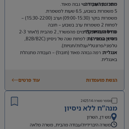
מתכונת העבודה:
מוצר בעל ערך רגשי גבוה מאוד.
5 משמרות בשבוע, 6.5 שעות למשמרת.
משמרות בוקר (09:00-15:30) וערב (15:30-22:00) –
לפחות 2 משמרות ערב בשבוע – חובה
מודל היברידי:
דרישות התפקיד:
3 ימים מהמשרד, 2 מהבית (לאחר 2-3
חודשי הכשרה).
ניסיון במכירות:
לפחות שנה של ניסיון (B2B/B2C,
טלפוני/פרונטלי/עגלות/חנויות).
אנגלית:
רמה גבוהה מאוד (חובה!) – העבודה מתנהלת
באנגלית.
שפות נוספות:
יתרון משמעותי.
זמינות:
תחילת הקורס ב14.9.2026
הגשת מועמדות
עוד פרטים
מספר משרה
242514
מנה”ח ללא ניסיון
גוש דן, השרון
משרה היברידית/עבודה מהבית, משרה מלאה