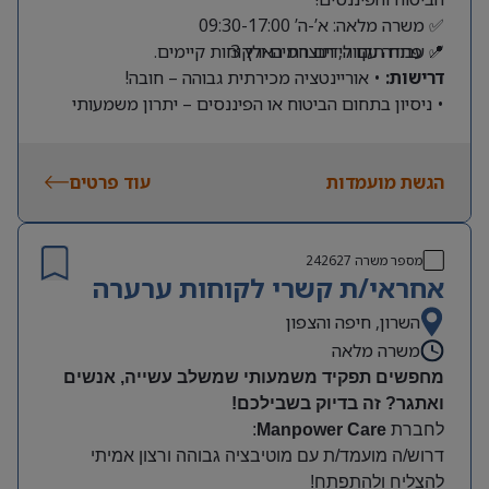
✅ משרה מלאה: א’-ה’ 09:30-17:00
📍 פתח תקווה, תוצרת הארץ 3
✅ עבודה עם לידים חמים ולקוחות קיימים.
דרישות:
• אוריינטציה מכירתית גבוהה – חובה!
• ניסיון בתחום הביטוח או הפיננסים – יתרון משמעותי
הגשת מועמדות
עוד פרטים
מספר משרה
242627
אחראי/ת קשרי לקוחות ערערה
השרון, חיפה והצפון
משרה מלאה
מחפשים תפקיד משמעותי שמשלב עשייה, אנשים
ואתגר? זה בדיוק בשבילכם
!
לחברת
Manpower Care
:
דרוש/ה מועמד/ת עם מוטיבציה גבוהה ורצון אמיתי
להצליח ולהתפתח
!