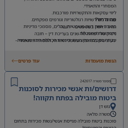
המסחרי והתאגידי.
ליווי עסקאות והתקשרויות מורכבות.
עבודה מול רשויות רגולטוריות וגורמים מפקחים.
מה נדרש?
כתיבת חוות דעת משפטיות, נהלים, מסמכי מדיניות
תואר ראשון במשפטים – חובה
ותכתובות משפטיות.
ניסיון של לפחות 10 שנים בעריכת דין – חובה
עבודה בסביבה מקצועית ודינמית הכוללת ריבוי משימות
ידע וניסיון בתחומי המשפט האזרחי, המסחרי והתאגידי –
ואתגרים.
חובה
אנגלית ברמה גבוהה מאוד – חובה
הגשת מועמדות
עוד פרטים
מספר משרה
242617
דרושים/ות אנשי מכירות לסוכנות
ביטוח מובילה בפתח תקווה!
גוש דן
משרה מלאה
סוכנות ביטוח מובילה מגייסת אנשי/נשות מכירות בתחום
הביטוח והפיננסים!