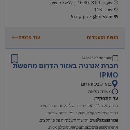
🕗 שעות: 8:00–16:30 | ללא ימי שישי
💸 שכר: 11K
שלחו קו”ח 📩
👩‍💻 לא חייב ניסיון קודם!
הגשת מועמדות
עוד פרטים
מספר משרה
242628
חברת אנרגיה באזור הדרום מחפשת
PMO!
באר שבע והדרום
משרה מלאה
על התפקיד:
בקרה על הלו”ז ואבני הדרך של הקמת הפרויקטים.
בניית אומדני הקמה, מעקב יומי ודיווח שבועי.
מה נדרש?
עבודה עם גאנטים ואישור חשבוניות על פי תקציב.
תואר ראשון בהנדסת תעשייה וניהול.
זיהוי והרמת דגלים בנוגע לחריגות בזמן אמת.