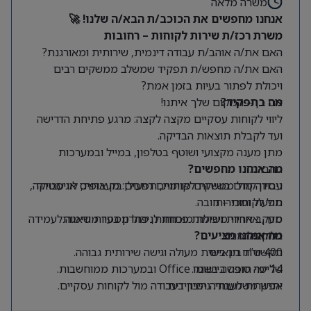
משרה מלאה
אנחנו מחפשים את הכוכב/ת הבא/ה שלנו! 🚀
משרת רכז/ת שירות לקוחות – רחובות
האם את/ה אוהב/ת עבודה דינמית, שירותית ומאורגנת?
האם את/ה מחפש/ת תפקיד שמשלב ממשקים רבים
ויכולת לפתור בעיות בזמן אמת?
מה בתפקיד?
אם כן – המקום שלך איתנו!
ליווי לקוחות עסקיים מקצה לקצה: מרגע פתיחת הדרישה
ועד לקבלת תוצאות הבדיקה.
מתן מענה מקצועי ושוטף בטלפון, במייל ובמערכות
החברה.
מה אנחנו מחפשים?
ניסיון קודם בשירות לקוחות, תפעול, בק אופיס או עבודה
עבודה מול ממשקים פנימיים רחבים: מעבדות, לוגיסטיקה,
תפעול ומכירות.
מול לקוחות – חובה.
סדר, אחריות ויכולת מוכחת לניהול מספר משימות
מעקב אחרי משימות פתוחות, פתרון בעיות ודאגה לעמידה
במקביל.
בלוחות זמנים.
מה אנחנו מציעים?
400 ש”ח תן ביס.
תקשורת בינאישית מעולה וגישה שירותית גבוהה.
14 ימי חופשה בשנה.
שליטה טובה ביישומי Office ובמערכות ממוחשבות.
יתרון משמעותי:
אפשרות לעבודה היברידית.
ניסיון בעבודה מול לקוחות עסקיים.
מיקום:
רחובות.