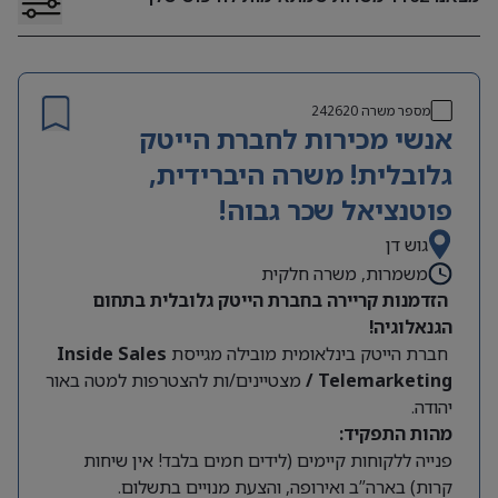
מספר משרה
242620
אנשי מכירות לחברת הייטק
גלובלית! משרה היברידית,
פוטנציאל שכר גבוה!
גוש דן
משמרות, משרה חלקית
הזדמנות קריירה בחברת הייטק גלובלית בתחום
הגנאלוגיה!
חברת הייטק בינלאומית מובילה מגייסת
Inside Sales
/ Telemarketing
מצטיינים/ות להצטרפות למטה באור
יהודה.
מהות התפקיד:
פנייה ללקוחות קיימים (לידים חמים בלבד! אין שיחות
קרות) בארה”ב ואירופה, והצעת מנויים בתשלום.