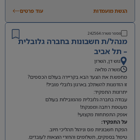
שעות עבודה:
משרה מלאה, א’-ה’, 8:00-16:00 (יום אחד
הגשת מועמדות
בשבוע עד 17:00). תורנות שישי אחת לחודש וחצי –
עוד פרטים
מהבית!
מספר משרה
242564
מנהל/ת חשבונות בחברה גלובלית
– תל אביב
גוש דן, השרון
משרה מלאה
מחפש.ת את הצעד הבא בקריירה בעולם הכספים?
זו הזדמנות להשתלב בארגון גלובלי מוביל!
יתרונות התפקיד:
עבודה בחברה גלובלית מהמובילות בעולם
מעטפת רחבה ומפנקת!
אופק התפתחות מקצועי!
על התפקיד:
הפקת חשבוניות מס וניהול תהליכי חיוב.
טיפול בספקים, תשלומים והחזרי הוצאות לעובדים.