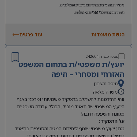
ניסיון בעבודה עם תקציבים וגאנטים.
חתירה לצמצום עלויות וייעול תהליכים.
רמה גבוהה ב
EXCEL
ובאנגלית.
עבודה המשלבת משרד ושטח.
ניסיון בפרויקטים בשטח/בתשתיות – יתרון.
הגשת מועמדות
עוד פרטים
מספר משרה
242604
יועץ/ת משפטי/ת בתחום המשפט
האזרחי ומסחרי – חיפה
חיפה והצפון
משרה מלאה
זוהי ההזדמנות להשתלב בתפקיד משמעותי ומרכזי באגף
הייעוץ המשפטי של תאגיד מוביל, הכולל עבודה משפטית
מגוונת והשפעה רחבה!
על התפקיד:
מתן ייעוץ משפטי שוטף ליחידות המטה והסניפים בתאגיד .
טיפול בנושאים משפטיים בתחומי המשפט האזרחי,