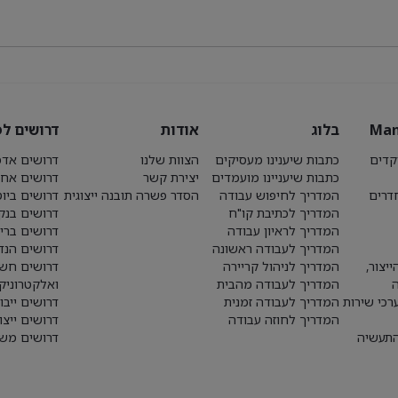
Man
בלוג
אודות
דרושים לפ
קדים
כתבות שיענינו מעסיקים
הצוות שלנו
דרושים אדמ
כתבות שיעניינו מועמדים
יצירת קשר
דרושים אחז
חדרים
המדריך לחיפוש עבודה
הסדר פשרה תובנה ייצוגית
דרושים ביו
המדריך לכתיבת קו"ח
דרושים בנק
המדריך לראיון עבודה
דרושים ברי
המדריך לעבודה ראשונה
דרושים הנד
יצור,
המדריך לניהול קריירה
דרושים חש
המדריך לעבודה מהבית
ואלקטרוניק
רכי שירות
המדריך לעבודה זמנית
דרושים ייבו
המדריך לחוזה עבודה
דרושים ייצו
התעשיה
דרושים משא