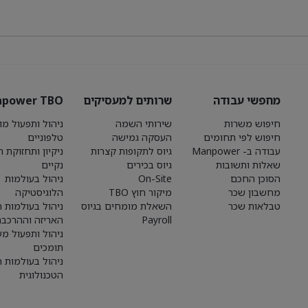
מחפשי עבודה
שרותים למעסיקים
power TBO
חיפוש משרות
שירותי השמה
ניהול ותפעול מו
חיפוש לפי תחומים
העסקה גמישה
טלפוניים
עבודה ב- Manpower
גיוס לתקופות קצרות
ניקיון ותחזוקת 
שאלות ותשובות
גיוס בכירים
נקיים
הסוכן החכם
On-Site
ניהול בעולמות
מחשבון שכר
מיקור חוץ TBO
הלוגיסטיקה
טבלאות שכר
השאלת מומחים בגיוס
ניהול בעולמות הי
Payroll
האריזה וההרכבה
ניהול ותפעול מע
תומכים
ניהול בעולמות 
הטכנולוגית