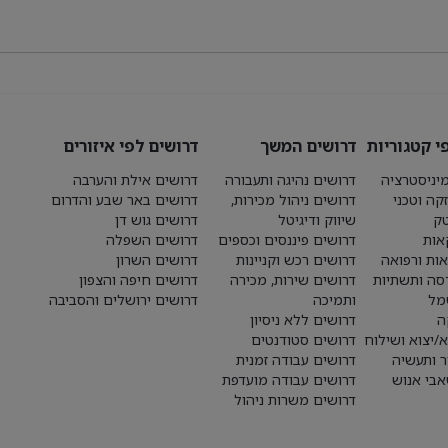
י קטגוריות
דרושים המשך
דרושים לפי איזורים
יניסטרציה
דרושים נהיגה ותעבורה
דרושים אילת והערבה
קה וטכני
דרושים ניהול מכירות,
דרושים באר שבע והדרום
טק
שיווק ודיגיטל
דרושים גוש דן
אות
דרושים פיננסים וכספים
דרושים השפלה
אות ורפואה
דרושים רכש וקניינות
דרושים השרון
סה ותשתיות
דרושים שירות, מכירה
דרושים חיפה והצפון
מל
ותמיכה
דרושים ירושלים והסביבה
ה
דרושים ללא ניסיון
א/יצוא ושילוח
דרושים סטודנטים
ר ותעשיה
דרושים עבודה זמנית
בי אנוש
דרושים עבודה מועדפת
דרושים משרות ניהול