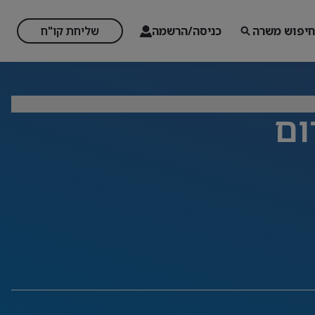
חיפוש משרה
כניסה/הרשמה
שליחת קו"ח
ום