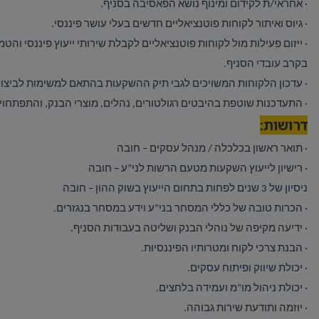
·
אחראי/ת לקידום ומינוף נושא הפאסיבה בסניף.
·
גיוס ואיתור לקוחות פוטנציאליים חדשים בעלי עושר פיננסי.
·
ייזום פעילות מול לקוחות פוטנציאליים לקבלת שירותי ייעוץ פיננסי ו
בקרב עובדי הסניף.
·
עדכון הלקוחות המשויכים לגבי תיק ההשקעות בהתאם למשימות לביצוע
·
התעדכנות שוטפת בהיבטים רגולטורים, נהלים, מוצרי הבנק, והתפתחויו
דרושות:
·
תואר ראשון בכלכלה / מנהל עסקים
–
חובה
·
רישיון לייעוץ השקעות מטעם הרשות לני”ע
–
חובה
ניסיון של 3 שנים לפחות בתחום הייעוץ בשוק ההון – חובה
·
הכרות טובה של כללי המסחר בני”ע וידע במסחר בנגזרים.
·
ידיעה מקיפה של נוהלי הבנק ושליטה בעבודות הסניף.
·
הבנת צרכי לקוח ומטרותיו הפיננסיות.
·
יכולת שיווק ופיתוח עסקים.
·
יכולת ניהול מו”מ ועמידה בלחצים.
·
יוזמה ותודעת שירות גבוהה.