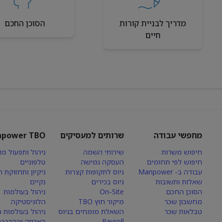
מדריך לבניית קורות
הסוכן החכם
חיים
מחפשי עבודה
שרותים למעסיקים
power TBO
חיפוש משרות
שירותי השמה
ניהול ותפעול מו
חיפוש לפי תחומים
העסקה גמישה
טלפוניים
עבודה ב- Manpower
גיוס לתקופות קצרות
ניקיון ותחזוקת 
שאלות ותשובות
גיוס בכירים
נקיים
הסוכן החכם
On-Site
ניהול בעולמות
מחשבון שכר
מיקור חוץ TBO
הלוגיסטיקה
טבלאות שכר
השאלת מומחים בגיוס
ניהול בעולמות הי
Payroll
האריזה וההרכבה