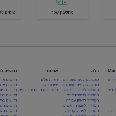
מחשבון שכר
טיפים לר
Man
בלוג
אודות
דרושים לפ
קדים
כתבות שיענינו מעסיקים
הצוות שלנו
דרושים אדמ
כתבות שיעניינו מועמדים
יצירת קשר
דרושים אחז
חדרים
המדריך לחיפוש עבודה
הסדר פשרה תובנה ייצוגית
דרושים ביו
המדריך לכתיבת קו"ח
דרושים בנק
המדריך לראיון עבודה
דרושים ברי
המדריך לעבודה ראשונה
דרושים הנד
יצור,
המדריך לניהול קריירה
דרושים חש
המדריך לעבודה מהבית
ואלקטרוניק