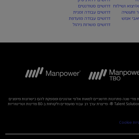
א/יצוא ושילוח
דרושים סטודנטים
ר ותעשיה
דרושים עבודה זמנית
בי אנוש
דרושים עבודה מועדפת
דרושים משרות ניהול
בוצה מפתחת מדי שנה פתרונות חדשניים למאות אלפי ארגונים ומספקת להם כישרונות מיומנים
תוך מציאת תעסוקה משמעותית ובת קיימא למיליוני אנשים במגוון רחב של תעשיות ומיומנויות. משפחת המומחים שלנו הכוללת את המותגים – Manpower, ®Experis®, ו-Talent Solutions ®- מייצרת ערך רב עבור מועמדים ולקוחות ב-80 מדינות וטריטוריות
 Cookie