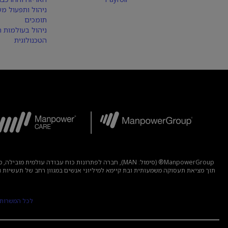
ניהול ותפעול מע
תומכים
ניהול בעולמות 
הטכנולוגית
ManpowerGroup® (סימול: MAN), חברה לפתרונות כוח 
לכל המשרות