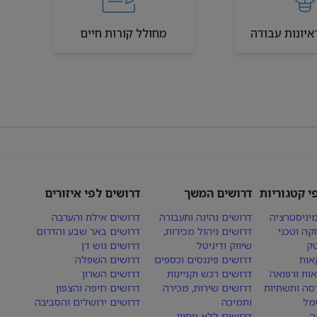
איונות עבודה
מחולל קורות חיים
י קטגוריות
דרושים המשך
דרושים לפי איזורים
יניסטרציה
דרושים נהיגה ותעבורה
דרושים אילת והערבה
קה וטכני
דרושים ניהול מכירות,
דרושים באר שבע והדרום
טק
שיווק ודיגיטל
דרושים גוש דן
אות
דרושים פיננסים וכספים
דרושים השפלה
אות ורפואה
דרושים רכש וקניינות
דרושים השרון
סה ותשתיות
דרושים שירות, מכירה
דרושים חיפה והצפון
מל
ותמיכה
דרושים ירושלים והסביבה
ה
דרושים ללא ניסיון