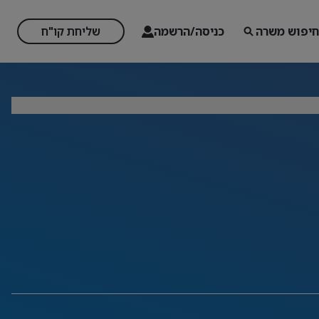
חיפוש משרה
כניסה/הרשמה
שליחת קו"ח