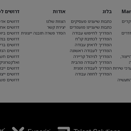
Man
בלוג
אודות
דרושים לפ
קדים
כתבות שיענינו מעסיקים
הצוות שלנו
דרושים אדמ
כתבות שיעניינו מועמדים
יצירת קשר
דרושים אחז
חדרים
המדריך לחיפוש עבודה
הסדר פשרה תובנה ייצוגית
דרושים ביו
המדריך לכתיבת קו"ח
דרושים בנק
המדריך לראיון עבודה
דרושים ברי
המדריך לעבודה ראשונה
דרושים הנד
יצור,
המדריך לניהול קריירה
דרושים חש
המדריך לעבודה מהבית
ואלקטרוניק
רכי שירות
המדריך לעבודה זמנית
דרושים ייבו
המדריך לחוזה עבודה
דרושים ייצו
התעשיה
דרושים משא