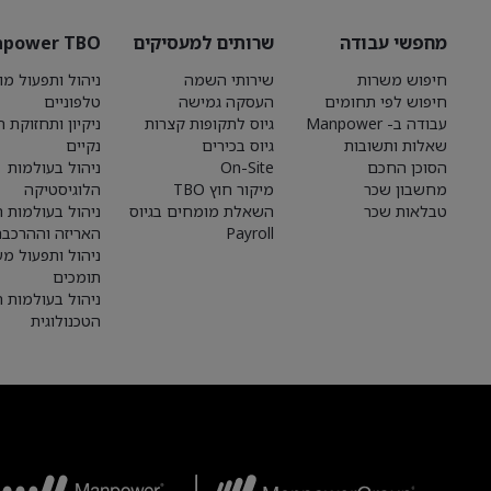
מחפשי עבודה
שרותים למעסיקים
power TBO
חיפוש משרות
שירותי השמה
ניהול ותפעול מו
חיפוש לפי תחומים
העסקה גמישה
טלפוניים
עבודה ב- Manpower
גיוס לתקופות קצרות
ניקיון ותחזוקת 
שאלות ותשובות
גיוס בכירים
נקיים
הסוכן החכם
On-Site
ניהול בעולמות
מחשבון שכר
מיקור חוץ TBO
הלוגיסטיקה
טבלאות שכר
השאלת מומחים בגיוס
ניהול בעולמות הי
Payroll
האריזה וההרכבה
ניהול ותפעול מע
תומכים
ניהול בעולמות 
הטכנולוגית