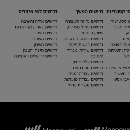
י קטגוריות
דרושים המשך
דרושים לפי איזורים
יניסטרציה
דרושים נהיגה ותעבורה
דרושים אילת והערבה
קה וטכני
דרושים ניהול מכירות,
דרושים באר שבע והדרום
טק
שיווק ודיגיטל
דרושים גוש דן
אות
דרושים פיננסים וכספים
דרושים השפלה
אות ורפואה
דרושים רכש וקניינות
דרושים השרון
סה ותשתיות
דרושים שירות, מכירה
דרושים חיפה והצפון
מל
ותמיכה
דרושים ירושלים והסביבה
ה
דרושים ללא ניסיון
א/יצוא ושילוח
דרושים סטודנטים
ר ותעשיה
דרושים עבודה זמנית
בי אנוש
דרושים עבודה מועדפת
דרושים משרות ניהול