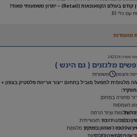
דם בעולם הקמעונאות (Retail) – יתרון משמעותי מאוד!
 עם כלי BI.
 מועמדות
פר משרה
242324
שים מלגזנים ( גם היגש )
פה והצפון
משמרות
/ה מלגזנ/ית למפעל מוביל בתחום ייצור אריזות פלסטיק בצפון +
תפקיד:
דור סחורה במחסן
צוע העמסות
דרש?
ול מלגזות וציוד הרמה
יון מלגזה – חובה
דה בסביבת ייצור תעשייתית
רה על סדר וארגון במחסן
יון של שנה לפחות בתפקיד מלגזן/ת
: אזור תעשייה ג’וליס
יות ויכולת עבודה בצוות