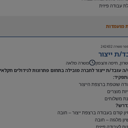
לת עבודה פיזית
נות להגעה עצמאית
 משרה:
 מועמדות
ות:
23:00-7
נוספות לפי צורך
פר משרה
242432
ם:
ד/ת ייצור
ס
השתלמות
רון, חיפה והצפון
משרה מלאה
/ה עובד/ת ייצור לחברה מובילה בתחום פתרונות לגידולים חקלאיי
תפקיד:
ודה שוטפת ברצפת הייצור
יזת מוצרים
נת משלוחים
דרש?
יון קודם בעבודה ברצפת ייצור – חובה
יון מלגזה – חובה
נות לעבודה פיזית