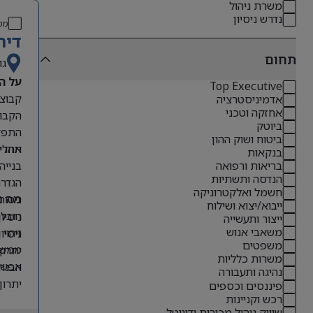
משרת ניהול
נדרש ניסיון
מס
דיר
תחום
גו
על ה
Top Executive
אדמיניסטרציה
אחזקה וטכני
הקבוצ
ביוטק
התפקי
ביטוח ושוק ההון
תהליכ
אחריו
בנקאות
בנייה
בריאות ורפואה
הנדסה ותשתיות
הגדרת
חשמל ואלקטרוניקה
ניטור
מה נ
ייבוא/יצוא ושילוח
הובלת
ניסיון קודם בתפקידי O
ייצור ותעשייה
משאבי אנוש
זיהוי
ניסיון 
משפטים
ממשקי
יתרון לבעל
משרות כלליות
אפשרו
הבנה 
נהיגה ותעבורה
יתרון
פיננסים וכספים
רכש וקניינות
אנגלי
שיווק ניהול מכירות ודיגיטל