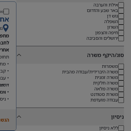
אילת והערבה
באר שבע והדרום
מס
גוש דן
אחר
השפלה
השרון
גו
חיפה והצפון
מחפש
ירושלים והסביבה
לחבר
אחריו
סוג/היקף משרה
תחומי
• מתן
משמרות
• קבל
משרה היברידית/עבודה מהבית
משרה זמנית
• עבו
משרה חלקית
דרישו
• טיפ
משרה מלאה
• ניס
• אחר
משרת סטודנט
• ניס
עבודה מועדפת
• שליטה מלא
• ניסיון
ניסיון
הגשת
• יכו
ללא ניסיון