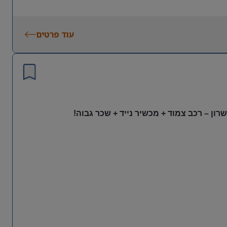
עוד פרטים
ון – רכב צמוד + מכשיר נייד + שכר גבוה!