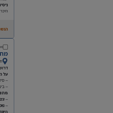
ניסיון קו
היכרות
הגשת
מס
מחפ
חי
דרוש
על ה
– סי
– בי
מה נ
– תפע
– ריש
– עבו
– שמי
– ניס
מיקום
– אחר