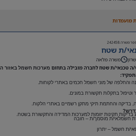
נות להגעה עצמאית
 משרה:
 מועמדות
אה | ימים א-ה | 6:30-15:30
ם:
גבוה
פר משרה
242458
שתלמות ובונוסים
אי/ת שטח
 חברה מהיום הראשון
ם: חדרה
רון
משרה מלאה
/ה טכנאי/ת שטח לחברה מובילה בתחום
מערכות חשמל באזור השר
תפקיד:
ה והחלפה של מוני חשמל חכמים באתרי לקוחות
.
 וטיפול בתקלות תקשורת במונים
.
, בדיקה והחתמת תיקי מתקן רשמיים באתרי הלקוח
.
דרש?
 בדיקות תקינות יזומות למערכות המדידה והתקשורת בשטח
.
ת חשמלאי/ת מוסמך/ת
–
חובה
אי/ת חשמל
–
יתרון