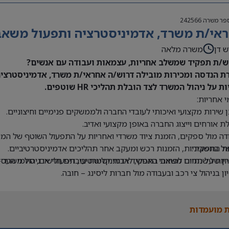
פר משרה
242566
אי/ת משרד, אדמיניסטרציה ותפעול משאבי 
ש דן
משרה מלאה
/ת תפקיד שמשלב אחריות, עצמאות ועבודה עם אנשים?
ת הנדסה ומכירות מובילה דרוש/ה אחראי/ת משרד, אדמיניסטרציה 
ת על ניהול המשרד לצד הובלת תהליכי HR שוטפים.
 אחריות:
 שירות מקצועי ואיכותי לעובדי החברה ולממשקים פנימיים וחיצוניים.
ת אורחים וייצוג החברה באופן מקצועי ואדיב.
דה מול ספקים, הזמנת ציוד משרדי ואחריות על התפעול השוטף של המש
ת התפקיד:
ול בחשבוניות, הזמנות רכש ומעקב אחר תהליכים אדמיניסטרטיביים.
יון של שנתיים לפחות בתפקיד אדמיניסטרטיבי, תפעולי או ניהול משרד –
יות על תחום משאבי האנוש, לרבות קליטת עובדים חדשים, סיומי העסקה
יון בניהול צי רכב ובעבודה מול חברות ליסינג – חובה.
ה ב-Office וב-Excel – חובה.
 בעבודה עם מערכת Priority – יתרון.
 מועמדות
לת ניהול מספר משימות במקביל ותיעדוף משימות.