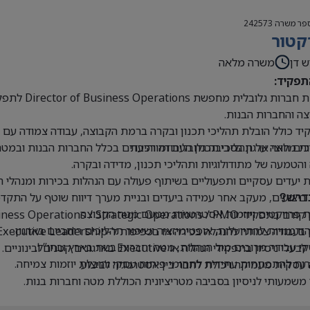
פר משרה
242573
קטור
ש דן
משרה מלאה
תפקיד:
קבוצת חברו
ה והחברות הבנות.
ד כולל הובלת תהליכי תכנון ובקרה ברמת הקבוצה, עבודה צמודה עם הנ
ים חוצי ארגון בסביבה גלובלית ומורכבת
ת מלאה על תהליכי תכנון העבודה והיעדים בכלל החברות הבנות ובמטה
 והטמעה של מתודולוגיות ותהליכי תכנון, מדידה ובקרה.
 יעדים עסקיים ותפעוליים בשיתוף פעולה עם הנהלות בכירות ומנהלי 
 ביצועים, מעקב אחר עמידה ביעדים ובניית מערך דיווח שוטף על התקדמ
דרש?
 פרויקטים ויוזמות אסטרטגיות מטעם מטה הקבוצה.
Business Operations / Strategic Operations / PM בכיר או תפקידים דומים.
 הזדמנויות להתייעלות, אופטימיזציה ושיפור תהליכים רוחביים בארגון.
בעבודה צמודה להנהלה בכירה או בכפיפות ל-Executive Leadership.
 עבודה מרובים מול הנהלות, מטה וחברות בנות בארץ ובחו”ל.
י ניסיון בתפקידי הנהלה או Executive בארגונים קטנים ובינוניים.
ת להתפתחות עתידית לתחומי פיתוח עסקי והובלת יוזמות צמיחה.
עסקית מעמיקה ויכולת לחבר בין אסטרטגיה לביצוע.
 משמעותי לניסיון בסביבה מטריציונית הכוללת מטה וחברות בנות.
ת ברמה גבוהה מאוד, בכתב ובעל פה.