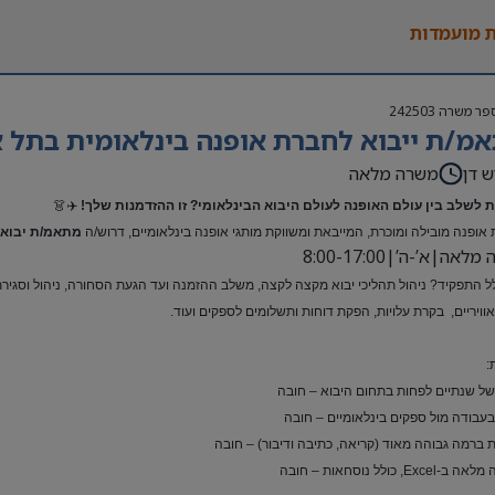
 מועמדות
פר משרה
242503
מ/ת ייבוא לחברת אופנה בינלאומית בתל א
ש דן
משרה מלאה
 לשלב בין עולם האופנה לעולם היבוא הבינלאומי? זו ההזדמנות שלך!
✈️👗
אופנה מובילה ומוכרת, המייבאת ומשווקת מותגי אופנה בינלאומיים, דרוש/ה
מתאמ/ת יבוא 
אה|א’-ה’|8:00-17:00
ל התפקיד? ניהול תהליכי יבוא מקצה לקצה, משלב ההזמנה ועד הגעת הסחורה, ניהול וסגירת ת
ואוויריים, בקרת עלויות, הפקת דוחות ותשלומים לספקים ועוד.
:
 של שנתיים לפחות בתחום היבוא – חובה
 בעבודה מול ספקים בינלאומיים – חובה
 ברמה גבוהה מאוד (קריאה, כתיבה ודיבור) – חובה
Exc, כולל נוסחאות – חובה