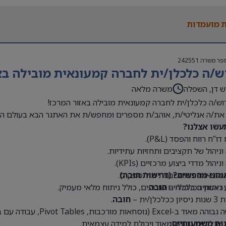
 בעולם האופנה או הריטייל – יתרון משמעותי
 מועמדות
פר משרה
242551
ש/ה כלכלן/ית לחברה קמעונאית מובילה בא
ש דן, השפלה
משרה מלאה
וש/ה כלכלן/ית לחברה קמעונאית מובילה באזור המרכז!
את/ה אנליטי/ת, אוהב/ת מספרים ומחפש/ת את האתגר הבא בעולם הק
עשו אצלנו?
דו”ח רווח והפסד (P&L).
 וניהול של תקציבים ותחזיות עתידיות.
וניהול מדדי ביצוע מרכזיים (KPIs).
נחנו מחפשים? (דרישות חובה)
 הוצאות והתחשבנות מול ספקים.
 ראשון בכלכלה –
חובה
.
 ניתוחים כלכליים שוטפים, כולל ניתוח מלאי מעמיק.
כלכלן/ית –
חובה
.
Exce (נוסחאות מורכבות, Pivot Tables, עבודה עם בסיסי נתונים גדולים) –
נות משמעותיים:
 אנליטית גבוהה מאוד ויכולת למידה עצמאית.