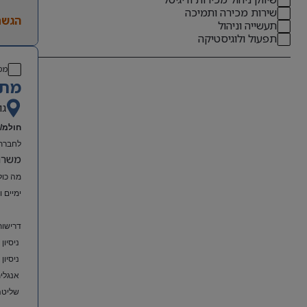
שירות מכירה ותמיכה
הגשת
תעשייה וניהול
תפעול ולוגיסטיקה
מס
מתא
גו
חולמ/ת
לחברת 
משרה מל
מה כול
ימיים 
דרישות
ניסיון
ניסיון
אנגלית
שליטה מלאה ב-el