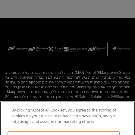
ManpowerGroup® (סימול: MAN), חברה לפתרונות כוח עבודה עולמית מובילה,
מסייעת לארגונים להשתנות ביעילות ובמהירות בעולם העבודה המשתנה . הקבוצה
מפתחת מדי שנה פתרונות חדשניים למאות אלפי ארגונים ומספקת להם כישרונות
מיומנים תוך מציאת תעסוקה משמעותית ובת קיימא למיליוני אנשים במגוון רחב של
תעשיות ומיומנויות. משפחת המומחים שלנו הכוללת את המותגים – Manpower,
®Experis®, ו-Talent Solutions ®- מייצרת ערך רב עבור מועמדים ולקוחות ב-80
מדינות וטריטוריות ברחבי העולם, ועושה זאת כבר 80 שנה.
By clicking “Accept All Cookies”, you agree to the storing of
לכל המשרות
|
מדיניות הפרטיות
|
תנאי השימוש
|
נגישות
|
cookies on your device to enhance site navigation, analyze
קוד אתי
|
מדיניות Cookie
site usage, and assist in our marketing efforts.