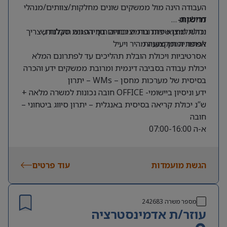
העבודה הינה מול ממשקים שונים מחלקות/צוותים/מנהלי
דרישות-
מחלקות …
יכולת מתן שירות ברמה גבוהה תוך הפגנת סבלנות,
נדרש למצוא פתרונות יצירתיים במידה ויש תקלות שצריך
אמפתיה ומקצועיות
לפתור ומתן מענה מהיר ויעיל
אסרטיביות ויכולת הובלת תהליכים עד לפתרונם המלא
יכולת עבודה בסביבה דינמית ומרובת ממשקים ידע והכרה
בסיסית של מערכות מחסן – WMs – יתרון
ידע וניסיון ביישומי- OFFICE חובה נכונות למשרה מלאה +
ש”נ יכולת קריאה בסיסית באנגלית – יתרון סיווג ביטחוני –
חובה
א-ה 07:00-16:00
ארוחות מסופסדות
הגשת מועמדות
עוד פרטים
מספר משרה
242683
עוזר/ת אדמינסטרציה