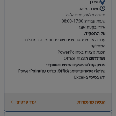
גוש דן
משרה מלאה
משרה מלאה, ימים א’-ה’
שעות עבודה: 08:00-17:00
אזור: בקעת אונו
על התפקיד:
עבודה אדמיניסטרטיבית שוטפת ותמיכה במנהלת
המחלקה
הכנת מצגות ב-PowerPoint
עבודה עם תוכנות Office
מה נדרש?
עבודה מול ממשקים שונים בארגון
ניסיון קודם בתפקיד אדמיניסטרטיבי
טיפול במשימות תפעוליות ומנהליות מגוונות
שליטה מלאה ביישומי Office, בדגש על PowerPoint
ידע בסיסי ב-Excel
הגשת מועמדות
עוד פרטים