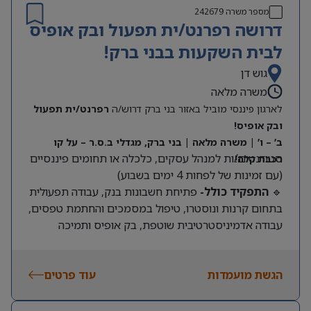
מספר משרה
242679
דרושה רפרנט/ית תפעול ובק אופיס
לבית השקעות בבני ברק!
גוש דן
משרה מלאה
לארגון פיננסי מוביל באזור בני ברק דרוש/ה
רפרנט/ית תפעול
ובק אופיס!
ב’ – ו’ | משרה מלאה | בני ברק, מגדלי ב.ס.ר – על קו
סטודנטים/ות למנהל עסקים, כלכלה או תחומים פיננסיים
רכבת קלה!
(עם זמינות של לפחות 4 ימים בשבוע)
🔹
התפקיד כולל-
פתיחת חשבונות בנק, עבודה תפעולית
בתחום קרנות ונוסטרו, טיפול במסמכים והחתמת טפסים,
עבודה אדמיניסטרטיבית שוטפת, בק אופיס ותמיכה
בתהליכים תפעוליים.
🔹
דרישות
– ניסיון בתפעול ובק אופיס – חובה!
הגשת מועמדות
עוד פרטים