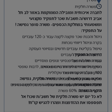
משרה חלקית
לחברה איכותית ומובילה הממוקמת באזור לב תל
אביב דרוש/ה חשב/ת שכר לתפקיד מקצועי
ומשמעותי במחלקת הכספים- משרה סופר גמישה !
על התפקיד:
ניהול והכנת שכר מקצה לקצה עבור כ-120 עובדים
בקרה וניהול דיווחי נוכחות
טיפול בקליטת עובדים חדשים ובסיומי העסקה
דרישות התפקיד:
ביצוע גמר חשבון לעובדים
תעודת חשב/ת שכר
עבודה מול מתפעל פנסיוני וגופים מוסדיים
ניסיון של שנתיים לפחות בתחום השכר
הפקת דוחות ודיווחים חודשיים ושנתיים, לרבות טופסי
102, מס”ב ופקודות שכר
ניסיון בעבודה עם תוכנת שקלולית
שליטה טובה ב-Excel
תפקיד מצוין למי שמחפש/ת
מתן מענה מקצועי לעובדים בנושאי שכר
משרה חלקית, גמישה
יציבה ומקצועית
אנגלית ברמה טובה (קריאה ודיבור)
, עם סביבת עבודה נעימה, מיקום מרכזי
סיוע במשימות פיננסיות שונות במסגרת מחלקת הכספים
ותנאים טובים!
היקף המשרה:
60% משרה
לא כל יום יש משרה חלקית של חשב/ת שכר! אל
תפספסו את ההזדמנות ומהרו להגיש קו”ח!