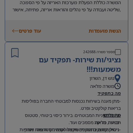
המשרה כוללת הפעלת מערכות האריזה על פי הסמכה
,שליטה ועבודה על פי נהלים והוראות אריזה, פתיחה, אישור
וסגירה של חדרי אריזה לעבודה,ביצוע בדיקה עינית למוצרי
החברה לזיהוי פגמים או בעיות איכות
הגשת מועמדות
המשרה ללא נסיון!
עוד פרטים
מספר משרה
242688
נציגי/ות שירות- תפקיד עם
משמעות!!!
גוש דן, השרון
משרה מלאה
מה בתפקיד
-מתן מענה בשיחות נכנסות למבוטחי החברה בפוליסות
בריאות קולקטיב ופרט.
מה נדרש
-טיפול בפניות המבוטחים: בירור כיסוי ביטוחי, סטטוס
-בגרות מלאה
תביעה, בדיקת מסמכים ועוד.
-ניסיון קודם בתפקידי שירות/ אדמיניסטרציה- יתרון
-ניהול ממשקים מגוונים מקצה לקצה תוך רגישות ואחריות