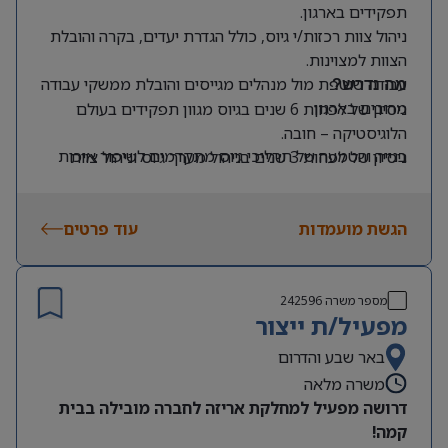
תפקידים בארגון.
ניהול צוות רכזות/י גיוס, כולל הגדרת יעדים, בקרה והובלת
הצוות למצוינות.
עבודה שוטפת מול מנהלים מגייסים והובלת ממשקי עבודה
מה נדרש?
מרובים בארגון.
ניסיון של לפחות 6 שנים בגיוס מגוון תפקידים בעולם
הלוגיסטיקה – חובה.
בנייה והטמעה של תהליכי גיוס מתקדמים לשיפור איכות
ניסיון של לפחות 3 שנים בניהול מערך גיוס וניהול צוות
הגיוס וקיצור זמני האיוש.
רכזות גיוס – חובה.
יכולת גבוהה להניע תהליכים, לעבוד תחת לחץ ולהוביל
הובלה והטמעת מערכות למטרת ייעול תהליכי הגיוס.
הגשת מועמדות
לביצוע מהיר ואיכותי.
עוד פרטים
נוכחות ניהולית, לצד יחסי אנוש מצוינים ותודעת שירות
גבוהה.
מספר משרה
242596
מפעיל/ת ייצור
באר שבע והדרום
משרה מלאה
דרושה מפעיל למחלקת אריזה לחברה מובילה בבית
קמה!