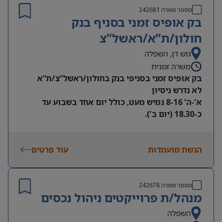
מספר משרה
242681
בק אופיס זמני בסניף בנק
חולון/ת”א/ראשל”צ
גוש דן, השפלה
משרה זמנית
בק אופיס זמני בסניפי בנק בחולון/ראשל”צ/ת”א
לא נדרש ניסיון
א’-ה’ 8-16 גמיש מעט, כולל יום אחד בשבוע עד
כ-18.30 (יום ב’).
התפקיד כולל בדיקת נתונים ויצירת קשר עם לקוחות
שהחשבון שלהם “רדום” (ללא שיווק).
הגשת מועמדות
עוד פרטים
המשרה זמנית ל 9 חודשים
התחלה מיידית לאחר ראיון ומבדק אמינות
שכר כ-7300
מספר משרה
242678
מנהל/ת פרוייקטים ניהול נכסים
השפלה