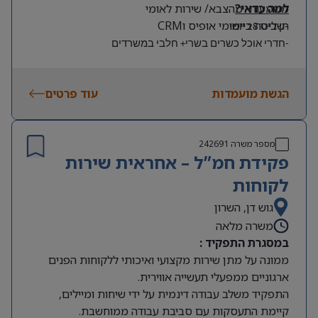
למה כדאי?
משמעותי מהצבא/ שירות לאומי
-שליטה ביישומי אופיס וCRM
תן ביס 28 יומי
-חדרי אוכל כשרים בשרי+ חלבי במשרדים
-השתתפות בחנייה 180 ₪
-חופש בפורים ויום בחירה לאחר 3 חודשי וותק
הגשת מועמדות
עוד פרטים
-חופשה מרוכזת בחול המועד סוכות ופסח
-מתנות בחגים
-אירועי חברה בארץ ובחו”ל
מספר משרה
242691
פקידת חמ”ל – אחראית שירות
לקוחות
גוש דן, השרון
משרה מלאה
במסגרת התפקיד :
ממונה על מתן שירות מקצועי ואיכותי ללקוחות הפנים
ארגוניים ממפעלי תעשייה אווירית.
התפקיד משלב עבודה דינמית על ידי שיחות ומיילים,
קיימת התעסקות עם סביבת עבודה ממוחשבת.