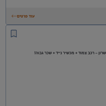
עוד פרטים
ון – רכב צמוד + מכשיר נייד + שכר גבוה!