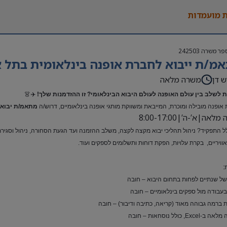
 מועמדות
פר משרה
242503
מ/ת ייבוא לחברת אופנה בינלאומית בתל א
ש דן
משרה מלאה
 לשלב בין עולם האופנה לעולם היבוא הבינלאומי? זו ההזדמנות שלך!
✈️👗
אופנה מובילה ומוכרת, המייבאת ומשווקת מותגי אופנה בינלאומיים, דרוש/ה
מתאמ/ת יבוא 
אה|א’-ה’|8:00-17:00
ל התפקיד? ניהול תהליכי יבוא מקצה לקצה, משלב ההזמנה ועד הגעת הסחורה, ניהול וסגירת ת
ואוויריים, בקרת עלויות, הפקת דוחות ותשלומים לספקים ועוד.
:
 של שנתיים לפחות בתחום היבוא – חובה
 בעבודה מול ספקים בינלאומיים – חובה
 ברמה גבוהה מאוד (קריאה, כתיבה ודיבור) – חובה
Exc, כולל נוסחאות – חובה