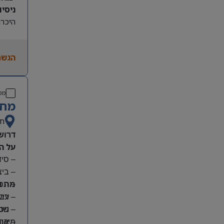
ניסיון קו
היכרות
הגשת
מס
מחפ
חי
דרוש
על ה
– סי
– בי
מה נ
– תפע
– ריש
– עבו
– שמי
– ניס
מיקום
– אחר