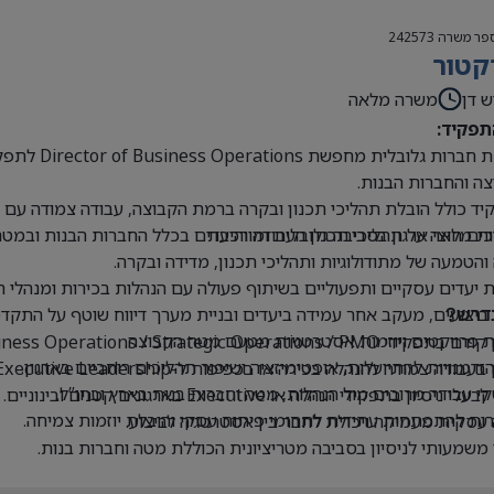
פר משרה
242573
קטור
ש דן
משרה מלאה
תפקיד:
קבוצת חברו
ה והחברות הבנות.
ד כולל הובלת תהליכי תכנון ובקרה ברמת הקבוצה, עבודה צמודה עם הנ
ים חוצי ארגון בסביבה גלובלית ומורכבת
ת מלאה על תהליכי תכנון העבודה והיעדים בכלל החברות הבנות ובמטה
 והטמעה של מתודולוגיות ותהליכי תכנון, מדידה ובקרה.
 יעדים עסקיים ותפעוליים בשיתוף פעולה עם הנהלות בכירות ומנהלי 
 ביצועים, מעקב אחר עמידה ביעדים ובניית מערך דיווח שוטף על התקדמ
דרש?
 פרויקטים ויוזמות אסטרטגיות מטעם מטה הקבוצה.
Business Operations / Strategic Operations / PM בכיר או תפקידים דומים.
 הזדמנויות להתייעלות, אופטימיזציה ושיפור תהליכים רוחביים בארגון.
בעבודה צמודה להנהלה בכירה או בכפיפות ל-Executive Leadership.
 עבודה מרובים מול הנהלות, מטה וחברות בנות בארץ ובחו”ל.
י ניסיון בתפקידי הנהלה או Executive בארגונים קטנים ובינוניים.
ת להתפתחות עתידית לתחומי פיתוח עסקי והובלת יוזמות צמיחה.
עסקית מעמיקה ויכולת לחבר בין אסטרטגיה לביצוע.
 משמעותי לניסיון בסביבה מטריציונית הכוללת מטה וחברות בנות.
ת ברמה גבוהה מאוד, בכתב ובעל פה.