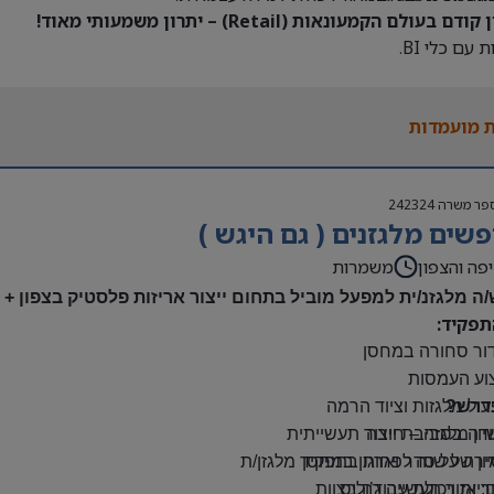
דם בעולם הקמעונאות (Retail) – יתרון משמעותי מאוד!
 עם כלי BI.
 מועמדות
פר משרה
242324
שים מלגזנים ( גם היגש )
פה והצפון
משמרות
/ה מלגזנ/ית למפעל מוביל בתחום ייצור אריזות פלסטיק בצפון +
תפקיד:
דור סחורה במחסן
צוע העמסות
דרש?
ול מלגזות וציוד הרמה
יון מלגזה – חובה
דה בסביבת ייצור תעשייתית
רה על סדר וארגון במחסן
יון של שנה לפחות בתפקיד מלגזן/ת
: אזור תעשייה ג’וליס
יות ויכולת עבודה בצוות