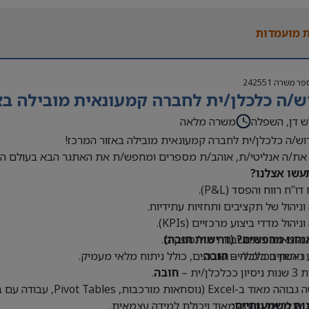
 בעולם האופנה או הריטייל – יתרון משמעותי
 מועמדות
פר משרה
242551
ש/ה כלכלן/ית לחברה קמעונאית מובילה בא
ש דן, השפלה
משרה מלאה
וש/ה כלכלן/ית לחברה קמעונאית מובילה באזור המרכז!
את/ה אנליטי/ת, אוהב/ת מספרים ומחפש/ת את האתגר הבא בעולם הק
עשו אצלנו?
דו”ח רווח והפסד (P&L).
 וניהול של תקציבים ותחזיות עתידיות.
וניהול מדדי ביצוע מרכזיים (KPIs).
נחנו מחפשים? (דרישות חובה)
 הוצאות והתחשבנות מול ספקים.
 ראשון בכלכלה –
חובה
.
 ניתוחים כלכליים שוטפים, כולל ניתוח מלאי מעמיק.
כלכלן/ית –
חובה
.
Exce (נוסחאות מורכבות, Pivot Tables, עבודה עם בסיסי נתונים גדולים) –
נות משמעותיים:
 אנליטית גבוהה מאוד ויכולת למידה עצמאית.