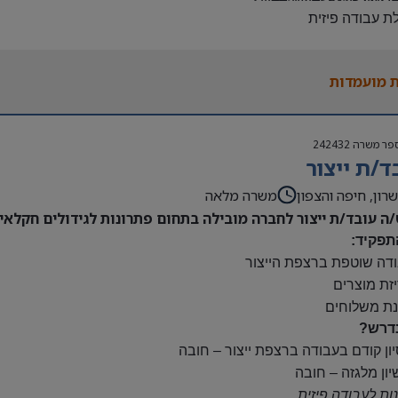
לת עבודה פיזית
נות להגעה עצמאית
 משרה:
 מועמדות
ות:
23:00-7
נוספות לפי צורך
פר משרה
242432
ם:
ד/ת ייצור
ס
השתלמות
רון, חיפה והצפון
משרה מלאה
/ה עובד/ת ייצור לחברה מובילה בתחום פתרונות לגידולים חקלאיי
תפקיד:
ודה שוטפת ברצפת הייצור
יזת מוצרים
נת משלוחים
דרש?
יון קודם בעבודה ברצפת ייצור – חובה
יון מלגזה – חובה
נות לעבודה פיזית