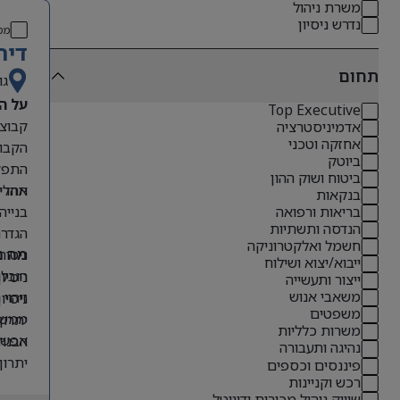
משרת ניהול
נדרש ניסיון
מס
דיר
תחום
גו
על ה
Top Executive
אדמיניסטרציה
אחזקה וטכני
הקבוצ
ביוטק
התפקי
ביטוח ושוק ההון
תהליכ
אחריו
בנקאות
בנייה
בריאות ורפואה
הנדסה ותשתיות
הגדרת
חשמל ואלקטרוניקה
ניטור
מה נ
ייבוא/יצוא ושילוח
הובלת
ניסיון קודם בתפקידי O
ייצור ותעשייה
משאבי אנוש
זיהוי
ניסיון 
משפטים
ממשקי
יתרון לבעל
משרות כלליות
אפשרו
הבנה 
נהיגה ותעבורה
יתרון
פיננסים וכספים
רכש וקניינות
אנגלי
שיווק ניהול מכירות ודיגיטל