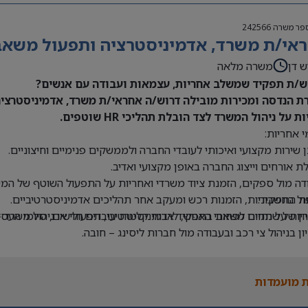
פר משרה
242566
אי/ת משרד, אדמיניסטרציה ותפעול משאבי 
ש דן
משרה מלאה
/ת תפקיד שמשלב אחריות, עצמאות ועבודה עם אנשים?
ת הנדסה ומכירות מובילה דרוש/ה אחראי/ת משרד, אדמיניסטרציה 
ת על ניהול המשרד לצד הובלת תהליכי HR שוטפים.
 אחריות:
 שירות מקצועי ואיכותי לעובדי החברה ולממשקים פנימיים וחיצוניים.
ת אורחים וייצוג החברה באופן מקצועי ואדיב.
דה מול ספקים, הזמנת ציוד משרדי ואחריות על התפעול השוטף של המש
ת התפקיד:
ול בחשבוניות, הזמנות רכש ומעקב אחר תהליכים אדמיניסטרטיביים.
יון של שנתיים לפחות בתפקיד אדמיניסטרטיבי, תפעולי או ניהול משרד –
יות על תחום משאבי האנוש, לרבות קליטת עובדים חדשים, סיומי העסקה
יון בניהול צי רכב ובעבודה מול חברות ליסינג – חובה.
ה ב-Office וב-Excel – חובה.
 בעבודה עם מערכת Priority – יתרון.
 מועמדות
לת ניהול מספר משימות במקביל ותיעדוף משימות.