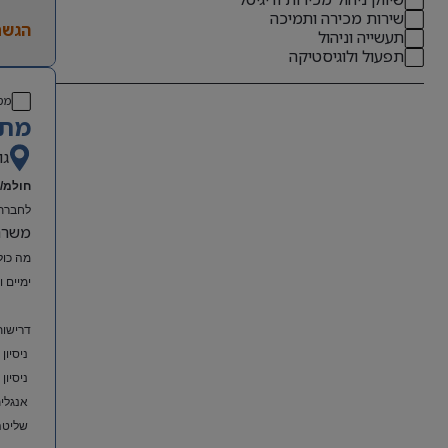
שירות מכירה ותמיכה
הגשת
תעשייה וניהול
תפעול ולוגיסטיקה
מס
מתא
גו
חולמ/ת
לחברת 
משרה מל
מה כול
ימיים 
דרישות
ניסיון
ניסיון
אנגלית
שליטה מלאה ב-el