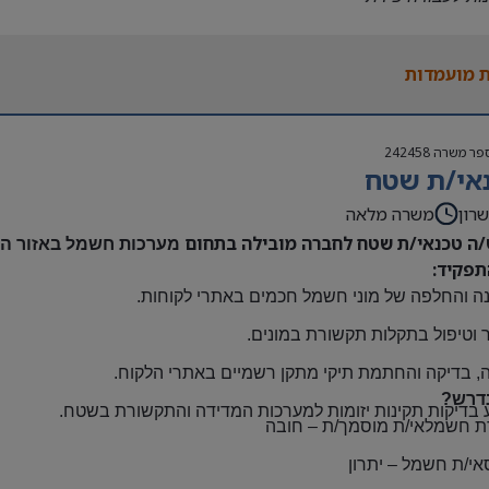
נות להגעה עצמאית
 משרה:
 מועמדות
אה | ימים א-ה | 6:30-15:30
ם:
גבוה
פר משרה
242458
שתלמות ובונוסים
אי/ת שטח
 חברה מהיום הראשון
ם: חדרה
רון
משרה מלאה
/ה טכנאי/ת שטח לחברה מובילה בתחום
מערכות חשמל באזור השר
תפקיד:
ה והחלפה של מוני חשמל חכמים באתרי לקוחות
.
 וטיפול בתקלות תקשורת במונים
.
, בדיקה והחתמת תיקי מתקן רשמיים באתרי הלקוח
.
דרש?
 בדיקות תקינות יזומות למערכות המדידה והתקשורת בשטח
.
ת חשמלאי/ת מוסמך/ת
–
חובה
אי/ת חשמל
–
יתרון