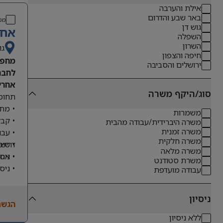
אילת והערבה
באר שבע והדרום
מס
גוש דן
אחר
השפלה
השרון
גו
חיפה והצפון
מחפש
ירושלים והסביבה
לחבר
אחריו
סוג/היקף משרה
תחומי
• מתן
משמרות
• קבל
משרה היברידית/עבודה מהבית
משרה זמנית
• עבו
משרה חלקית
דרישו
• טיפ
משרה מלאה
• ניס
• אחר
משרת סטודנט
• ניס
עבודה מועדפת
• שליטה מלא
• ניסיון
ניסיון
הגשת
• יכו
ללא ניסיון