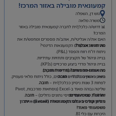
קמעונאית מובילה באזור המרכז!
גוש דן, השפלה
משרה מלאה
📊 דרוש/ה כלכלן/ית לחברה קמעונאית מובילה באזור
המרכז!
האם את/ה אנליטי/ת, אוהב/ת מספרים ומחפש/ת את
מה תעשו אצלנו?
האתגר הבא בעולם הקמעונאות הדינמי?
ניתוח דו”ח רווח והפסד (P&L).
בנייה וניהול של תקציבים ותחזיות עתידיות.
בנייה וניהול מדדי ביצוע מרכזיים (KPIs).
מה אנחנו מחפשים? (דרישות חובה)
ניתוח הוצאות והתחשבנות מול ספקים.
תואר ראשון בכלכלה –
חובה
.
ביצוע ניתוחים כלכליים שוטפים, כולל ניתוח מלאי מעמיק.
לפחות 3 שנות ניסיון ככלכלן/ית –
חובה
.
שליטה גבוהה מאוד ב-Excel (נוסחאות מורכבות, Pivot
Tables, עבודה עם בסיסי נתונים גדולים) –
יתרונות משמעותיים:
חובה
.
יכולת אנליטית גבוהה מאוד ויכולת למידה עצמאית.
ניסיון קודם בעולם הקמעונאות (Retail) – יתרון
משמעותי מאוד!
היכרות עם כלי BI.