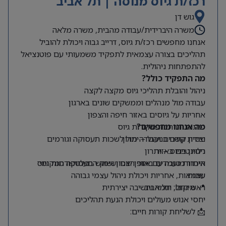
רכז/ת גיוס מנוסה | תל אביב
גוש דן
משרה היברידית/עבודה מהבית, משרה מלאה
אנחנו מחפשים רכז/ת גיוס, דרייב גבוה ויכולת להוביל
תהליכים בצורה עצמאית לתפקיד משמעותי עם פוטנציאל
להתפתחות ניהולית.
מה התפקיד כולל?
ניהול והובלת תהליכי גיוס מקצה לקצה
עבודה מול מנהלים וממשקים שונים בארגון
אחריות על גיוסים באזור חיפה והצפון
מה אנחנו מחפשים?
פיתוח והרחבת מקורות גיוס
ניסיון קודם בניהול – יתרון
יצירת קשרים ועבודה מול לשכות תעסוקה וגורמים
רלוונטיים באזור
ניסיון בגיוס – יתרון
היכרות טובה עם אזור הצפון ושוק התעסוקה המקומי
איתור מועמדים באופן יזום ושימוש בפלטפורמות גיוס
שונות
עצמאות, אחריות ויכולת ניהול עצמי גבוהה
📍 מיקום: תל אביב
ראש גדול, יוזמה וחשיבה יצירתית
יחסי אנוש מעולים ויכולת הנעת תהליכים
📩 לשליחת קורות חיים: