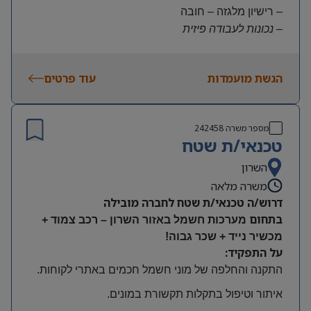
– רישיון מלגזה – חובה
– נכונות לעבודה פיזית
– נכונות להגעה עצמאית
היקף משרה:
הגשת מועמדות
עוד פרטים
משרה מלאה | ימים א-ה | 6:30-15:30
תנאים:
שכר גבוה
מספר משרה
242458
קרן השתלמות ובונוסים
טכנאי/ת שטח
עובד חברה מהיום הראשון
מיקום: חדרה
השרון
משרה מלאה
דרוש/ה טכנאי/ת שטח לחברה מובילה
בתחום
מערכות חשמל באזור השרון – רכב צמוד +
מכשיר נייד + שכר גבוה!
על התפקיד:
התקנה והחלפה של מוני חשמל חכמים באתרי לקוחות
.
איתור וטיפול בתקלות תקשורת במונים
.