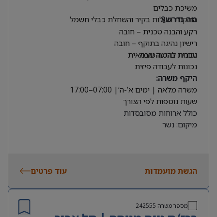
משיכת כבלים
התקנת תעלות בקיר והשחלת כבלי חשמל
מה נדרש?
רקע והבנה טכנית – חובה
רישיון נהיגה בתוקף – חובה
עברית ברמה טובה
נכונות להגעה עצמאית
נכונות לעבודה פיזית
היקף משרה:
משרה מלאה | ימים א’-ה’| 07:00–17:00
שעות נוספות לפי הצורך
כולל ארוחות מסובסדות
מיקום: נשר
הגשת מועמדות
עוד פרטים
מספר משרה
242555