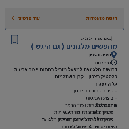
הגשת מועמדות
עוד פרטים
מספר משרה
242324
מחפשים מלגזנים ( גם היגש )
חיפה והצפון
משמרות
דרוש/ה מלגזנ/ית למפעל מוביל בתחום ייצור אריזות
פלסטיק בצפון + קרן השתלמות!
על התפקיד:
– סידור סחורה במחסן
– ביצוע העמסות
מה נדרש?
– תפעול מלגזות וציוד הרמה
– רישיון מלגזה – חובה
– עבודה בסביבת ייצור תעשייתית
– שמירה על סדר וארגון במחסן
– ניסיון של שנה לפחות בתפקיד מלגזן/ת
מיקום: אזור תעשייה ג’וליס
– אחריות ויכולת עבודה בצוות