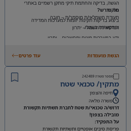
הגשה, בדיקה והחתמת תיקי מתקן רשמיים באתרי
הלקוח
.
מה נדרש?
תעודת חשמלאי/ת מוסמך/ת
–
חובה
ביצוע בדיקות תקינות יזומות למערכות המדידה
והתקשורת בשטח
.
הנדסאי/ת חשמל
–
יתרון
ידע במערכות מונים ומחשבים
–
יתרון
יכולת עמידה בלחץ ונכונות לעבודה מאומצת
הגשת מועמדות
עוד פרטים
היקף משרה:
משרה מלאה | ימים: א’-ה’ | שעות: 8:00–17:00
תנאים:
מספר משרה
242489
רכב צמוד וטלפון סלולרי
מתקין/ טכנאי שטח
שכר גבוה
חיפה והצפון
משרה מלאה
מיקום: קדימה צורן
דרוש/ה טכנאי/ת שטח לחברת תשתיות תקשורת
מובילה בצפון!
על התפקיד:
פריסת סיבים אופטיים ותשתיות תקשורת