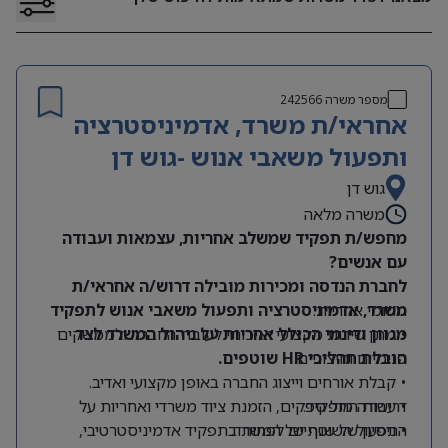
מספר משרה
242566
אחראי/ת משרד, אדמיניסטרציה
ותפעול משאבי אנוש -גוש דן
גוש דן
משרה מלאה
מחפש/ת תפקיד שמשלב אחריות, עצמאות ועבודה
עם אנשים?
לחברת הנדסה ומכירות מובילה דרוש/ה אחראי/ת
תחומי אחריות:
משרד, אדמיניסטרציה ותפעול משאבי אנוש לתפקיד
מגוון ודינמי הכולל אחריות על ניהול המשרד לצד
• מתן שירות מקצועי ואיכותי לעובדי החברה ולממשקים
הובלת תהליכי HR שוטפים.
פנימיים וחיצוניים.
• קבלת אורחים וייצוג החברה באופן מקצועי ואדיב.
דרישות התפקיד:
• עבודה מול ספקים, הזמנת ציוד משרדי ואחריות על
התפעול השוטף של המשרד.
• ניסיון של שנתיים לפחות בתפקיד אדמיניסטרטיבי,