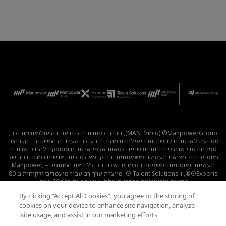
ManpowerGroup® (סימול: MAN), חברה לפתרונות כוח עבודה עולמית מובילה,
מסייעת לארגונים להשתנות ביעילות ובמהירות בעולם העבודה המשתנה . הקבוצה
מפתחת מדי שנה פתרונות חדשניים למאות אלפי ארגונים ומספקת להם כישרונות
מיומנים תוך מציאת תעסוקה משמעותית ובת קיימא למיליוני אנשים במגוון רחב של
תעשיות ומיומנויות. משפחת המומחים שלנו הכוללת את המותגים – Manpower,
®Experis®, ו-Talent Solutions ®- מייצרת ערך רב עבור מועמדים ולקוחות ב-80
מדינות וטריטוריות ברחבי העולם, ועושה זאת כבר 80 שנה.
By clicking “Accept All Cookies”, you agree to the storing of
לכל המשרות
|
מדיניות הפרטיות
|
תנאי השימוש
|
נגישות
|
cookies on your device to enhance site navigation, analyze
קוד אתי
|
מדיניות Cookie
site usage, and assist in our marketing efforts.