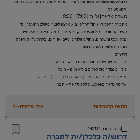
דרוש/ה
מתאמ/ת יבוא מנוסה
לתפקיד מרכזי ומשמעותי בלב פעילות הסחר
והלוגיסטיקה.
משרה מלאה|א’-ה’|8:00-17:00
מה כולל התפקיד? ניהול תהליכי יבוא מקצה לקצה, משלב ההזמנה ועד
הגעת הסחורה, ניהול וסגירת תיקי יבוא, עבודה מול ספקים בינלאומיים,
עמילי מכס ומשלחים, ניהול משלוחים ימיים ואוויריים, בקרת עלויות, הפקת
דוחות ותשלומים לספקים ועוד.
דרישות:
ניסיון של שנתיים לפחות בתחום היבוא – חובה
ניסיון בעבודה מול ספקים בינלאומיים – חובה
אנגלית ברמה גבוהה מאוד (קריאה, כתיבה ודיבור) – חובה
שליטה מלאה ב-Excel, כולל נוסחאות – חובה
ניסיון בעולם האופנה או הריטייל – יתרון משמעותי
הגשת מועמדות
עוד פרטים
מספר משרה
242551
דרוש/ה כלכלן/ית לחברה