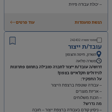
– יכולת עבודה פיזית
– נכונות להגעה עצמאית
היקף משרה:
הגשת מועמדות
עוד פרטים
משמרות:
בוקר 7:00-15:00 | צהריים 15:00-23:00 | לילה 23:00-
7:00
מספר משרה
242432
שעות נוספות לפי צורך
עובד/ת ייצור
תנאים:
סיבוס
השרון, חיפה והצפון
קרן השתלמות
משרה מלאה
דרוש/ה עובד/ת ייצור לחברה מובילה בתחום פתרונות
לגידולים חקלאיים בצפון!
על התפקיד:
– עבודה שוטפת ברצפת הייצור
– אריזת מוצרים
– הכנת משלוחים
מה נדרש?
– ניסיון קודם בעבודה ברצפת ייצור – חובה