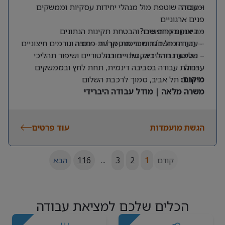
ומנוסה
– עבודה שוטפת מול מנהלי יחידות עסקיות וממשקים
פנים ארגוניים
מה אנחנו מחפשים?
– ביצוע בקרות שכר והבטחת תקינות הנתונים
– תעודת חשב/ת שכר מוסמך/ת – חובה
– עבודה מול חברות ביטוח, קרנות פנסיה וגורמים חיצוניים
– שליטה גבוהה באקסל – חובה
– הטמעת תהליכים, שינויים רגולטוריים ושיפור תהליכי
עבודה
– יכולת עבודה בסביבה דינמית, תחת לחץ ובממשקים
מרובים
מיקום:
תל אביב, סמוך לרכבת השלום
משרה מלאה | מודל עבודה היברידי
הגשת מועמדות
עוד פרטים
קודם
1
2
3
...
116
הבא
הכלים שלכם למציאת עבודה