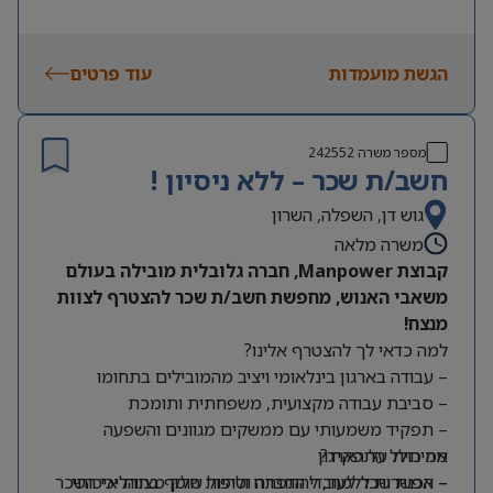
הגשת מועמדות
עוד פרטים
מספר משרה
242552
חשב/ת שכר – ללא ניסיון !
גוש דן, השפלה, השרון
משרה מלאה
קבוצת Manpower, חברה גלובלית מובילה בעולם
משאבי האנוש, מחפשת חשב/ת שכר להצטרף לצוות
מנצח!
למה כדאי לך להצטרף אלינו?
– עבודה בארגון בינלאומי ויציב מהמובילים בתחומו
– סביבת עבודה מקצועית, משפחתית ותומכת
– תפקיד משמעותי עם ממשקים מגוונים והשפעה
מה כולל התפקיד?
אמיתית על הארגון
– אפשרות ללמוד, להתפתח ולהיות חלק מצוות איכותי
– הכנת שכר לעובדי החברה וטיפול שוטף בתהליכי השכר