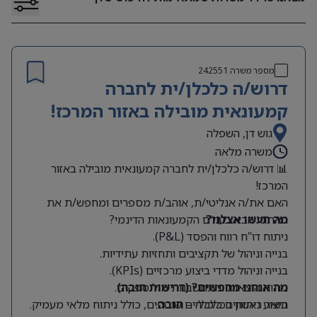
מספר משרה
242551
דרוש/ה כלכלן/ית לחברה
קמעונאית מובילה באזור המרכז!
גוש דן, השפלה
משרה מלאה
📊 דרוש/ה כלכלן/ית לחברה קמעונאית מובילה באזור
המרכז!
האם את/ה אנליטי/ת, אוהב/ת מספרים ומחפש/ת את
מה תעשו אצלנו?
האתגר הבא בעולם הקמעונאות הדינמי?
ניתוח דו”ח רווח והפסד (P&L).
בנייה וניהול של תקציבים ותחזיות עתידיות.
בנייה וניהול מדדי ביצוע מרכזיים (KPIs).
מה אנחנו מחפשים? (דרישות חובה)
ניתוח הוצאות והתחשבנות מול ספקים.
תואר ראשון בכלכלה –
חובה
.
ביצוע ניתוחים כלכליים שוטפים, כולל ניתוח מלאי מעמיק.