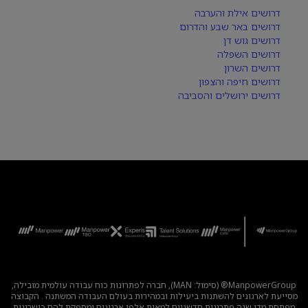
דרושים אילת והערבה
דרושים באר שבע והדרום
דרושים גוש דן
דרושים השפלה
דרושים השרון
דרושים חיפה והצפון
דרושים ירושלים והסביבה
ManpowerGroup® (סימול: MAN), חברה לפתרונות כוח עבודה עולמית מובילה,
מסייעת לארגונים להשתנות ביעילות ובמהירות בעולם העבודה המשתנה . הקבוצה
מפתחת מדי שנה פתרונות חדשניים למאות אלפי ארגונים ומספקת להם כישרונות