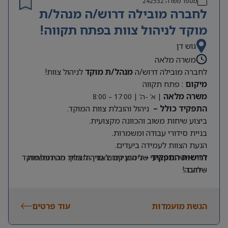
מספר משרה
242532
לחברה מובילה דרוש/ה מנהל/ת
מוקד לניהול צוות בפתח תקווה!
גוש דן
משרה מלאה
לחברה מובילה דרוש/ה
מנהל/ת מוקד
לניהול צוות!
מיקום
: פתח תקווה
משרה מלאה
| א’ -ה’ | 17:00 – 8:00
התפקיד כולל –
ניהול והובלת צוות המוקד.
ביצוע שיחות משוב והכוונה מקצועית.
בניית סידורי עבודה ומשמרות.
הנעת הצוות לעמידה ביעדים.
דרישות התפקיד –
ליווי אישי ומקצועי של הנציגים לאורך תהליך ההתפתחות
ניסיון קודם בניהול צוות מכירות/מוקד
שלהם.
– חובה!
אחריות על ביצועי המוקד ושיפור מתמיד של התוצאות.
עבודה שוטפת מול הנהלת החברה
הגשת מועמדות
עוד פרטים