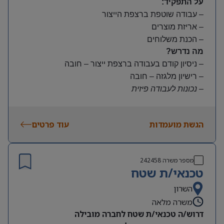
על התפקיד:
– עבודה שוטפת ברצפת הייצור
– אריזת מוצרים
– הכנת משלוחים
מה נדרש?
– ניסיון קודם בעבודה ברצפת ייצור – חובה
– רישיון מלגזה – חובה
– נכונות לעבודה פיזית
– נכונות להגעה עצמאית
היקף משרה:
הגשת מועמדות
עוד פרטים
משרה מלאה | ימים א-ה | 6:30-15:30
תנאים:
שכר גבוה
מספר משרה
242458
קרן השתלמות ובונוסים
טכנאי/ת שטח
עובד חברה מהיום הראשון
מיקום: חדרה
השרון
משרה מלאה
דרוש/ה טכנאי/ת שטח לחברה מובילה