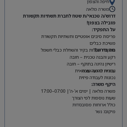
חיפה והצפון
משרה מלאה
מיקום: קדימה צורן
דרוש/ה טכנאי/ת שטח לחברת תשתיות תקשורת
מובילה בצפון!
על התפקיד:
פריסת סיבים אופטיים ותשתיות תקשורת
משיכת כבלים
התקנת תעלות בקיר והשחלת כבלי חשמל
מה נדרש?
רקע והבנה טכנית – חובה
רישיון נהיגה בתוקף – חובה
עברית ברמה טובה
נכונות להגעה עצמאית
נכונות לעבודה פיזית
היקף משרה:
משרה מלאה | ימים א’-ה’| 07:00–17:00
שעות נוספות לפי הצורך
כולל ארוחות מסובסדות
מיקום: נשר