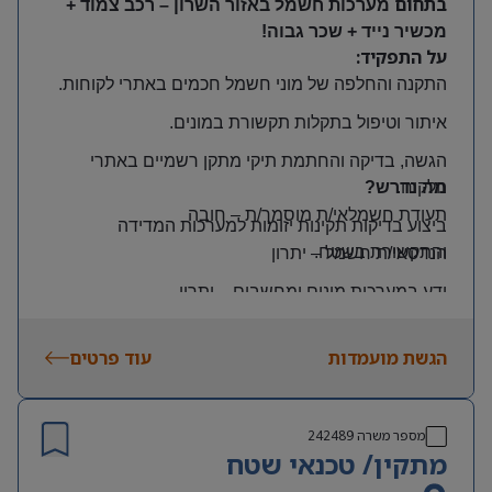
בתחום
מערכות חשמל באזור השרון – רכב צמוד +
מכשיר נייד + שכר גבוה!
על התפקיד:
התקנה והחלפה של מוני חשמל חכמים באתרי לקוחות
.
איתור וטיפול בתקלות תקשורת במונים
.
הגשה, בדיקה והחתמת תיקי מתקן רשמיים באתרי
הלקוח
.
מה נדרש?
תעודת חשמלאי/ת מוסמך/ת
–
חובה
ביצוע בדיקות תקינות יזומות למערכות המדידה
והתקשורת בשטח
.
הנדסאי/ת חשמל
–
יתרון
ידע במערכות מונים ומחשבים
–
יתרון
יכולת עמידה בלחץ ונכונות לעבודה מאומצת
הגשת מועמדות
עוד פרטים
היקף משרה:
משרה מלאה | ימים: א’-ה’ | שעות: 8:00–17:00
תנאים:
מספר משרה
242489
רכב צמוד וטלפון סלולרי
מתקין/ טכנאי שטח
שכר גבוה