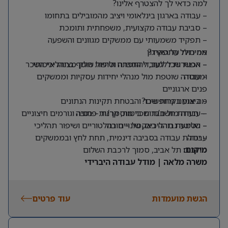
למה כדאי לך להצטרף אלינו?
– עבודה בארגון בינלאומי ויציב מהמובילים בתחומו
– סביבת עבודה מקצועית, משפחתית ותומכת
– תפקיד משמעותי עם ממשקים מגוונים והשפעה
מה כולל התפקיד?
אמיתית על הארגון
– אפשרות ללמוד, להתפתח ולהיות חלק מצוות איכותי
– הכנת שכר לעובדי החברה וטיפול שוטף בתהליכי השכר
ומנוסה
– עבודה שוטפת מול מנהלי יחידות עסקיות וממשקים
פנים ארגוניים
מה אנחנו מחפשים?
– ביצוע בקרות שכר והבטחת תקינות הנתונים
– תעודת חשב/ת שכר מוסמך/ת – חובה
– עבודה מול חברות ביטוח, קרנות פנסיה וגורמים חיצוניים
– שליטה גבוהה באקסל – חובה
– הטמעת תהליכים, שינויים רגולטוריים ושיפור תהליכי
עבודה
– יכולת עבודה בסביבה דינמית, תחת לחץ ובממשקים
מרובים
מיקום:
תל אביב, סמוך לרכבת השלום
משרה מלאה | מודל עבודה היברידי
הגשת מועמדות
עוד פרטים