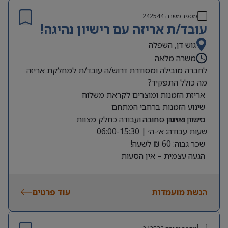
תכנון ובקרה.
אנגלית טובה.
מספר משרה
242544
יכולת הובלה, תכנון, בקרה וניהול ממשקים
בנייה וניהול תוכניות עבודה וגאנטים, כולל ביצוע
עובד/ת אריזה עם רישיון נהיגה!
מרובים
.
ניתוחי חלופות
(What-If Analysis).
הובלת תהליכי מעבר מפיתוח לייצור
אוריינטציה גבוהה לתהליכים, לוחות זמנים
(NPI/PRR).
גוש דן, השפלה
ועמידה ביעדים
.
שיתוף פעולה מול מנהלי פרויקטים, גורמי הנדסה,
משרה מלאה
רכש, ייצור וקבלני משנה
.
לחברה מובילה ומסודרת דרוש/ה עובד/ת למחלקת אריזה
הכנת דיווחי סטטוס והצגת תמונת מצב להנהלה
.
מה כולל התפקיד?
אריזת הזמנות ומוצרים לקראת משלוח
שינוע הזמנות ברחבי המתחם
רישיון נהיגה – חובה
סידור וארגון סחורה ועבודה כחלק מצוות
שעות עבודה: א׳-ה׳ | 06:00-15:30
שכר גבוה: 60 ₪ לשעה!
הגעה עצמית – אין הסעות
תחילת עבודה מיידית!
מיקום – יהוד
הגשת מועמדות
עוד פרטים