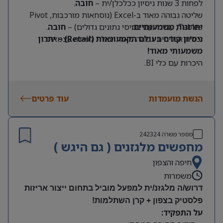
לפחות 3 שנות ניסיון ככלכלן/ית –
חובה
.
שליטה גבוהה מאוד ב-Excel (נוסחאות מורכבות, Pivot
Tables, עבודה עם בסיסי נתונים גדולים) –
יתרונות משמעותיים:
חובה
.
יכולת אנליטית גבוהה מאוד ויכולת למידה עצמאית.
ניסיון קודם בעולם הקמעונאות (Retail) – יתרון
משמעותי מאוד!
היכרות עם כלי BI.
הגשת מועמדות
עוד פרטים
מספר משרה
242324
מחפשים מלגזנים ( גם היגש )
חיפה והצפון
משמרות
דרוש/ה מלגזנ/ית למפעל מוביל בתחום ייצור אריזות
פלסטיק בצפון + קרן השתלמות!
על התפקיד: