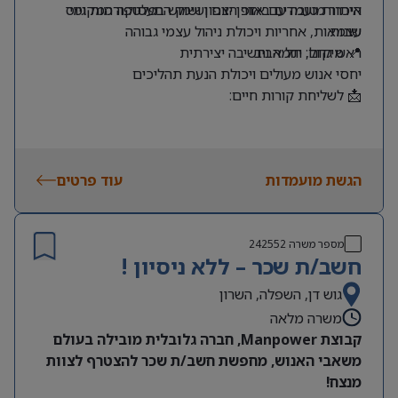
היכרות טובה עם אזור הצפון ושוק התעסוקה המקומי
איתור מועמדים באופן יזום ושימוש בפלטפורמות גיוס
שונות
עצמאות, אחריות ויכולת ניהול עצמי גבוהה
📍 מיקום: תל אביב
ראש גדול, יוזמה וחשיבה יצירתית
יחסי אנוש מעולים ויכולת הנעת תהליכים
📩 לשליחת קורות חיים:
הגשת מועמדות
עוד פרטים
מספר משרה
242552
חשב/ת שכר – ללא ניסיון !
גוש דן, השפלה, השרון
משרה מלאה
קבוצת Manpower, חברה גלובלית מובילה בעולם
משאבי האנוש, מחפשת חשב/ת שכר להצטרף לצוות
מנצח!