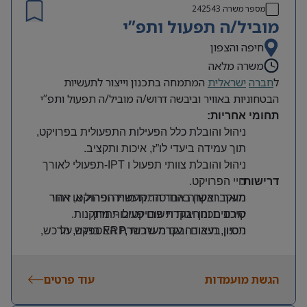
מספר משרה
242543
מוביל/ה תפעול ותפ”י
חיפה והצפון
משרה מלאה
ל
חברה
ישראלית
המתמחה בתכנון וייצור לתעשיות
הבטחוניות באוויר וביבשה דרוש/ה מוביל/ה תפעול ותפ”י
תחומי אחריות
:
ניהול והובלת כלל הפעילות התפעולית בפרויקט,
תוך עמידה ביעדי לו”ז, איכות ותקציב
.
ניהול והובלת צוותי תפעול ו
-IPT
תפעולי לאורך
דרישות
:
חיי הפרויקט
.
תואר ראשון בהנדסה:
מעקב ובקרה אחר התקדמות הפרויקט, זיהוי
תעשייה וניהול או אחר
קורס תכנון ובקרת פרויקטים -יתרון
סיכונים וחריגות ויישום פעולות מתקנות
.
ניסיון בעבודה עם מערכות
ERP,
בדגש על
תכנון, תיאום ובקרת שרשרת האספקה, הרכש,
Oracle –
יתרון
.
הייצור והלוגיסטיקה בארץ ובחו”ל
.
ניסיון בניהול תפעול בפרויקטים מורכבים
ניהול ובקרת משאבים, מלאים, חומרים ותקציבי
הגשת מועמדות
עוד פרטים
התפעול בפרויקט
.
בסביבה תעשייתית/יצרנית
.
נכונות לשעות עבודה חריגות.
עבודה שוטפת במערכות מידע
Oracle
ומערכות