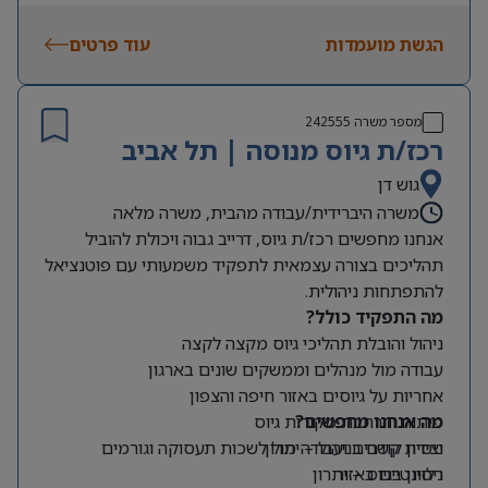
הגשת מועמדות
עוד פרטים
מספר משרה
242555
רכז/ת גיוס מנוסה | תל אביב
גוש דן
משרה היברידית/עבודה מהבית, משרה מלאה
אנחנו מחפשים רכז/ת גיוס, דרייב גבוה ויכולת להוביל
תהליכים בצורה עצמאית לתפקיד משמעותי עם פוטנציאל
להתפתחות ניהולית.
מה התפקיד כולל?
ניהול והובלת תהליכי גיוס מקצה לקצה
עבודה מול מנהלים וממשקים שונים בארגון
אחריות על גיוסים באזור חיפה והצפון
מה אנחנו מחפשים?
פיתוח והרחבת מקורות גיוס
ניסיון קודם בניהול – יתרון
יצירת קשרים ועבודה מול לשכות תעסוקה וגורמים
רלוונטיים באזור
ניסיון בגיוס – יתרון