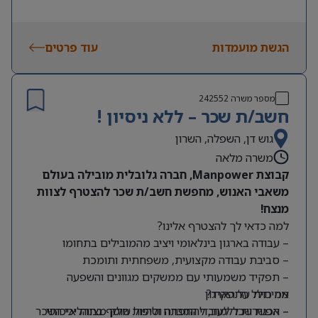
הגשת מועמדות
עוד פרטים
מספר משרה
242552
חשב/ת שכר – ללא ניסיון !
גוש דן, השפלה, השרון
משרה מלאה
קבוצת Manpower, חברה גלובלית מובילה בעולם
משאבי האנוש, מחפשת חשב/ת שכר להצטרף לצוות
מנצח!
למה כדאי לך להצטרף אלינו?
– עבודה בארגון בינלאומי ויציב מהמובילים בתחומו
– סביבת עבודה מקצועית, משפחתית ותומכת
– תפקיד משמעותי עם ממשקים מגוונים והשפעה
מה כולל התפקיד?
אמיתית על הארגון
– אפשרות ללמוד, להתפתח ולהיות חלק מצוות איכותי
– הכנת שכר לעובדי החברה וטיפול שוטף בתהליכי השכר