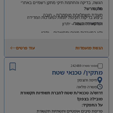
הגשה, בדיקה והחתמת תיקי מתקן רשמיים באתרי
הלקוח
.
מה נדרש?
תעודת חשמלאי/ת מוסמך/ת
–
חובה
ביצוע בדיקות תקינות יזומות למערכות המדידה
והתקשורת בשטח
.
הנדסאי/ת חשמל
–
יתרון
ידע במערכות מונים ומחשבים
–
יתרון
יכולת עמידה בלחץ ונכונות לעבודה מאומצת
הגשת מועמדות
עוד פרטים
היקף משרה:
משרה מלאה | ימים: א’-ה’ | שעות: 8:00–17:00
תנאים:
מספר משרה
242489
רכב צמוד וטלפון סלולרי
מתקין/ טכנאי שטח
שכר גבוה
חיפה והצפון
משרה מלאה
מיקום: קדימה צורן
דרוש/ה טכנאי/ת שטח לחברת תשתיות תקשורת
מובילה בצפון!
על התפקיד:
פריסת סיבים אופטיים ותשתיות תקשורת