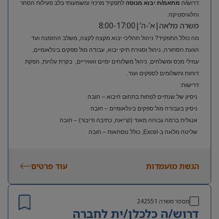
דרוש/ה
מתאמ/ת יבוא מנוסה
לתפקיד מרכזי ומשמעותי בלב פעילות הסחר
והלוגיסטיקה.
משרה מלאה|א’-ה’|8:00-17:00
מה כולל התפקיד? ניהול תהליכי יבוא מקצה לקצה, משלב ההזמנה ועד
הגעת הסחורה, ניהול וסגירת תיקי יבוא, עבודה מול ספקים בינלאומיים,
עמילי מכס ומשלחים, ניהול משלוחים ימיים ואוויריים, בקרת עלויות, הפקת
דוחות ותשלומים לספקים ועוד.
דרישות:
ניסיון של שנתיים לפחות בתחום היבוא – חובה
ניסיון בעבודה מול ספקים בינלאומיים – חובה
אנגלית ברמה גבוהה מאוד (קריאה, כתיבה ודיבור) – חובה
שליטה מלאה ב-Excel, כולל נוסחאות – חובה
ניסיון בעולם האופנה או הריטייל – יתרון משמעותי
הגשת מועמדות
עוד פרטים
מספר משרה
242551
דרוש/ה כלכלן/ית לחברה