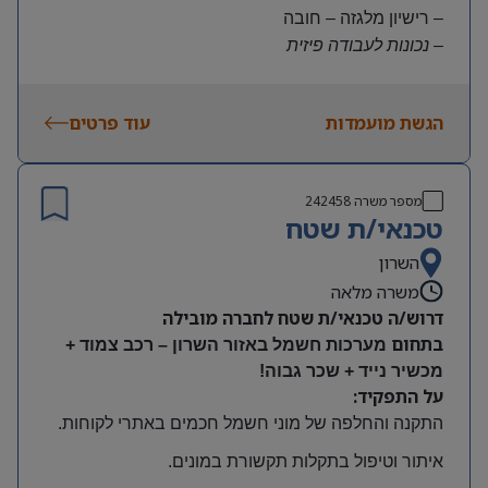
– רישיון מלגזה – חובה
– נכונות לעבודה פיזית
– נכונות להגעה עצמאית
היקף משרה:
הגשת מועמדות
עוד פרטים
משרה מלאה | ימים א-ה | 6:30-15:30
תנאים:
שכר גבוה
מספר משרה
242458
קרן השתלמות ובונוסים
טכנאי/ת שטח
עובד חברה מהיום הראשון
מיקום: חדרה
השרון
משרה מלאה
דרוש/ה טכנאי/ת שטח לחברה מובילה
בתחום
מערכות חשמל באזור השרון – רכב צמוד +
מכשיר נייד + שכר גבוה!
על התפקיד:
התקנה והחלפה של מוני חשמל חכמים באתרי לקוחות
.
איתור וטיפול בתקלות תקשורת במונים
.