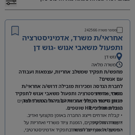
מספר משרה
242566
אחראי/ת משרד, אדמיניסטרציה
ותפעול משאבי אנוש -גוש דן
גוש דן
משרה מלאה
מחפש/ת תפקיד שמשלב אחריות, עצמאות ועבודה
עם אנשים?
לחברת הנדסה ומכירות מובילה דרוש/ה אחראי/ת
תחומי אחריות:
משרד, אדמיניסטרציה ותפעול משאבי אנוש לתפקיד
מגוון ודינמי הכולל אחריות על ניהול המשרד לצד
• מתן שירות מקצועי ואיכותי לעובדי החברה ולממשקים
הובלת תהליכי HR שוטפים.
פנימיים וחיצוניים.
• קבלת אורחים וייצוג החברה באופן מקצועי ואדיב.
דרישות התפקיד:
• עבודה מול ספקים, הזמנת ציוד משרדי ואחריות על
התפעול השוטף של המשרד.
• ניסיון של שנתיים לפחות בתפקיד אדמיניסטרטיבי,