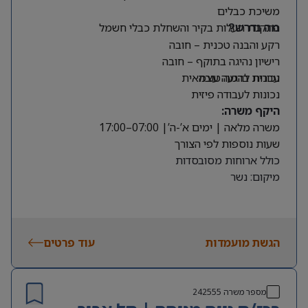
משיכת כבלים
התקנת תעלות בקיר והשחלת כבלי חשמל
מה נדרש?
רקע והבנה טכנית – חובה
רישיון נהיגה בתוקף – חובה
עברית ברמה טובה
נכונות להגעה עצמאית
נכונות לעבודה פיזית
היקף משרה:
משרה מלאה | ימים א’-ה’| 07:00–17:00
שעות נוספות לפי הצורך
כולל ארוחות מסובסדות
מיקום: נשר
הגשת מועמדות
עוד פרטים
מספר משרה
242555