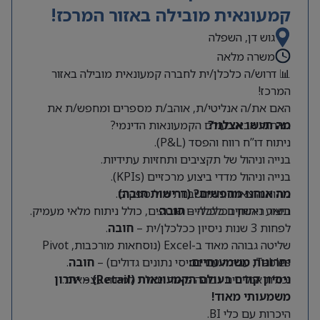
קמעונאית מובילה באזור המרכז!
גוש דן, השפלה
משרה מלאה
📊 דרוש/ה כלכלן/ית לחברה קמעונאית מובילה באזור
המרכז!
האם את/ה אנליטי/ת, אוהב/ת מספרים ומחפש/ת את
מה תעשו אצלנו?
האתגר הבא בעולם הקמעונאות הדינמי?
ניתוח דו”ח רווח והפסד (P&L).
בנייה וניהול של תקציבים ותחזיות עתידיות.
בנייה וניהול מדדי ביצוע מרכזיים (KPIs).
מה אנחנו מחפשים? (דרישות חובה)
ניתוח הוצאות והתחשבנות מול ספקים.
תואר ראשון בכלכלה –
חובה
.
ביצוע ניתוחים כלכליים שוטפים, כולל ניתוח מלאי מעמיק.
לפחות 3 שנות ניסיון ככלכלן/ית –
חובה
.
שליטה גבוהה מאוד ב-Excel (נוסחאות מורכבות, Pivot
Tables, עבודה עם בסיסי נתונים גדולים) –
יתרונות משמעותיים:
חובה
.
יכולת אנליטית גבוהה מאוד ויכולת למידה עצמאית.
ניסיון קודם בעולם הקמעונאות (Retail) – יתרון
משמעותי מאוד!
היכרות עם כלי BI.