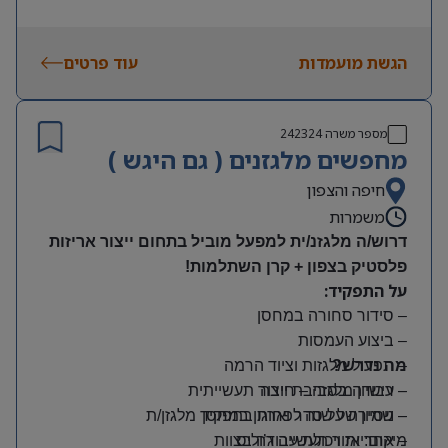
הגשת מועמדות
עוד פרטים
מספר משרה
242324
מחפשים מלגזנים ( גם היגש )
חיפה והצפון
משמרות
דרוש/ה מלגזנ/ית למפעל מוביל בתחום ייצור אריזות
פלסטיק בצפון + קרן השתלמות!
על התפקיד:
– סידור סחורה במחסן
– ביצוע העמסות
מה נדרש?
– תפעול מלגזות וציוד הרמה
– רישיון מלגזה – חובה
– עבודה בסביבת ייצור תעשייתית
– שמירה על סדר וארגון במחסן
– ניסיון של שנה לפחות בתפקיד מלגזן/ת
מיקום: אזור תעשייה ג’וליס
– אחריות ויכולת עבודה בצוות