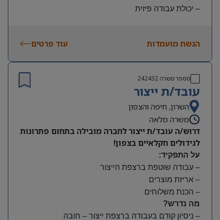
– יכולת עבודה פיזית
– נכונות להגעה עצמאית
היקף משרה:
הגשת מועמדות
עוד פרטים
משמרות:
בוקר 7:00-15:00 | צהריים 15:00-23:00 | לילה 23:00-
7:00
מספר משרה
242432
שעות נוספות לפי צורך
עובד/ת ייצור
תנאים:
סיבוס
השרון, חיפה והצפון
קרן השתלמות
משרה מלאה
דרוש/ה עובד/ת ייצור לחברה מובילה בתחום פתרונות
לגידולים חקלאיים בצפון!
על התפקיד:
– עבודה שוטפת ברצפת הייצור
– אריזת מוצרים
– הכנת משלוחים
מה נדרש?
– ניסיון קודם בעבודה ברצפת ייצור – חובה