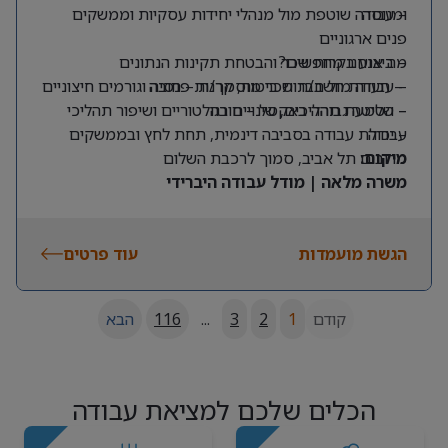
ומנוסה
– עבודה שוטפת מול מנהלי יחידות עסקיות וממשקים
פנים ארגוניים
מה אנחנו מחפשים?
– ביצוע בקרות שכר והבטחת תקינות הנתונים
– תעודת חשב/ת שכר מוסמך/ת – חובה
– עבודה מול חברות ביטוח, קרנות פנסיה וגורמים חיצוניים
– שליטה גבוהה באקסל – חובה
– הטמעת תהליכים, שינויים רגולטוריים ושיפור תהליכי
עבודה
– יכולת עבודה בסביבה דינמית, תחת לחץ ובממשקים
מרובים
מיקום:
תל אביב, סמוך לרכבת השלום
משרה מלאה | מודל עבודה היברידי
הגשת מועמדות
עוד פרטים
קודם
1
2
3
...
116
הבא
הכלים שלכם למציאת עבודה