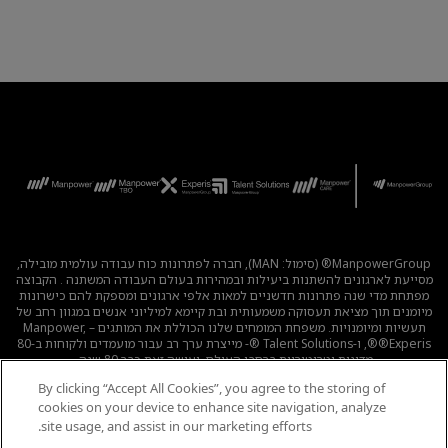
ManpowerGroup® (סימול: MAN), חברה לפתרונות כוח עבודה עולמית מובילה,
מסייעת לארגונים להשתנות ביעילות ובמהירות בעולם העבודה המשתנה . הקבוצה
מפתחת מדי שנה פתרונות חדשניים למאות אלפי ארגונים ומספקת להם כישרונות
מיומנים תוך מציאת תעסוקה משמעותית ובת קיימא למיליוני אנשים במגוון רחב של
תעשיות ומיומנויות. משפחת המומחים שלנו הכוללת את המותגים – Manpower,
®Experis®, ו-Talent Solutions ®- מייצרת ערך רב עבור מועמדים ולקוחות ב-80
מדינות וטריטוריות ברחבי העולם, ועושה זאת כבר 80 שנה.
By clicking “Accept All Cookies”, you agree to the storing of
לכל המשרות
|
מדיניות הפרטיות
|
תנאי השימוש
|
נגישות
|
cookies on your device to enhance site navigation, analyze
קוד אתי
|
מדיניות Cookie
site usage, and assist in our marketing efforts.