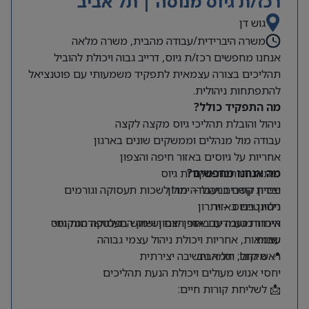
רכז/ת גיוס מנוסה | תל אביב
גוש דן
משרה היברידית/עבודה מהבית, משרה מלאה
אנחנו מחפשים רכז/ת גיוס, דרייב גבוה ויכולת להוביל
תהליכים בצורה עצמאית לתפקיד משמעותי עם פוטנציאל
להתפתחות ניהולית.
מה התפקיד כולל?
ניהול והובלת תהליכי גיוס מקצה לקצה
עבודה מול מנהלים וממשקים שונים בארגון
אחריות על גיוסים באזור חיפה והצפון
מה אנחנו מחפשים?
פיתוח והרחבת מקורות גיוס
ניסיון קודם בניהול – יתרון
יצירת קשרים ועבודה מול לשכות תעסוקה וגורמים
רלוונטיים באזור
ניסיון בגיוס – יתרון
היכרות טובה עם אזור הצפון ושוק התעסוקה המקומי
איתור מועמדים באופן יזום ושימוש בפלטפורמות גיוס
שונות
עצמאות, אחריות ויכולת ניהול עצמי גבוהה
📍 מיקום: תל אביב
ראש גדול, יוזמה וחשיבה יצירתית
יחסי אנוש מעולים ויכולת הנעת תהליכים
📩 לשליחת קורות חיים: