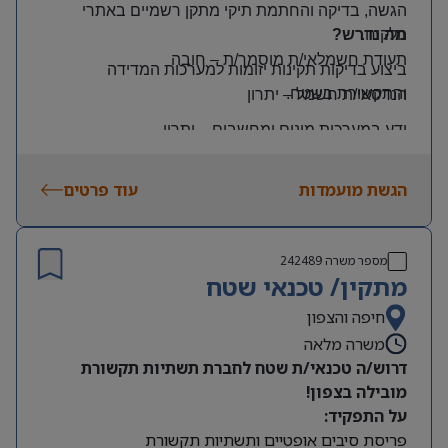
הגשה, בדיקה והחתמת תיקי מתקן רשמיים באתרי
הלקוח
.
מה נדרש?
תעודת חשמלאי/ת מוסמך/ת
–
חובה
ביצוע בדיקות תקינות יזומות למערכות המדידה
והתקשורת בשטח
.
הנדסאי/ת חשמל
–
יתרון
ידע במערכות מונים ומחשבים
–
יתרון
יכולת עמידה בלחץ ונכונות לעבודה מאומצת
הגשת מועמדות
עוד פרטים
היקף משרה:
משרה מלאה | ימים: א’-ה’ | שעות: 8:00–17:00
תנאים:
מספר משרה
242489
רכב צמוד וטלפון סלולרי
מתקין/ טכנאי שטח
שכר גבוה
חיפה והצפון
משרה מלאה
מיקום: קדימה צורן
דרוש/ה טכנאי/ת שטח לחברת תשתיות תקשורת
מובילה בצפון!
על התפקיד:
פריסת סיבים אופטיים ותשתיות תקשורת