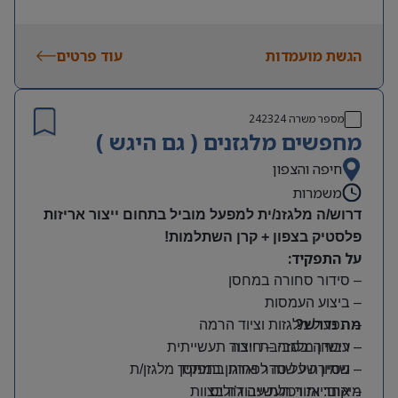
הגשת מועמדות
עוד פרטים
מספר משרה
242324
מחפשים מלגזנים ( גם היגש )
חיפה והצפון
משמרות
דרוש/ה מלגזנ/ית למפעל מוביל בתחום ייצור אריזות
פלסטיק בצפון + קרן השתלמות!
על התפקיד:
– סידור סחורה במחסן
– ביצוע העמסות
מה נדרש?
– תפעול מלגזות וציוד הרמה
– רישיון מלגזה – חובה
– עבודה בסביבת ייצור תעשייתית
– שמירה על סדר וארגון במחסן
– ניסיון של שנה לפחות בתפקיד מלגזן/ת
מיקום: אזור תעשייה ג’וליס
– אחריות ויכולת עבודה בצוות