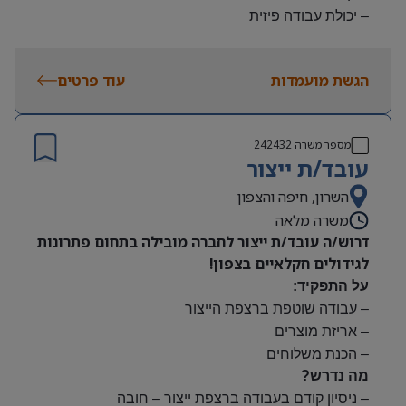
– יכולת עבודה פיזית
– נכונות להגעה עצמאית
היקף משרה:
הגשת מועמדות
עוד פרטים
משמרות:
בוקר 7:00-15:00 | צהריים 15:00-23:00 | לילה 23:00-
7:00
מספר משרה
242432
שעות נוספות לפי צורך
עובד/ת ייצור
תנאים:
סיבוס
השרון, חיפה והצפון
קרן השתלמות
משרה מלאה
דרוש/ה עובד/ת ייצור לחברה מובילה בתחום פתרונות
לגידולים חקלאיים בצפון!
על התפקיד:
– עבודה שוטפת ברצפת הייצור
– אריזת מוצרים
– הכנת משלוחים
מה נדרש?
– ניסיון קודם בעבודה ברצפת ייצור – חובה