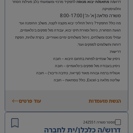
דרוש/ה
מתאמ/ת יבוא מנוסה
לתפקיד מרכזי ומשמעותי בלב פעילות הסחר
והלוגיסטיקה.
משרה מלאה|א’-ה’|8:00-17:00
מה כולל התפקיד? ניהול תהליכי יבוא מקצה לקצה, משלב ההזמנה ועד
הגעת הסחורה, ניהול וסגירת תיקי יבוא, עבודה מול ספקים בינלאומיים,
עמילי מכס ומשלחים, ניהול משלוחים ימיים ואוויריים, בקרת עלויות, הפקת
דוחות ותשלומים לספקים ועוד.
דרישות:
ניסיון של שנתיים לפחות בתחום היבוא – חובה
ניסיון בעבודה מול ספקים בינלאומיים – חובה
אנגלית ברמה גבוהה מאוד (קריאה, כתיבה ודיבור) – חובה
שליטה מלאה ב-Excel, כולל נוסחאות – חובה
ניסיון בעולם האופנה או הריטייל – יתרון משמעותי
הגשת מועמדות
עוד פרטים
מספר משרה
242551
דרוש/ה כלכלן/ית לחברה