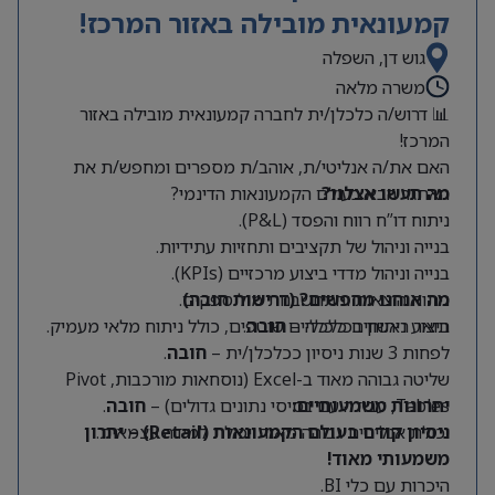
קמעונאית מובילה באזור המרכז!
גוש דן, השפלה
משרה מלאה
📊 דרוש/ה כלכלן/ית לחברה קמעונאית מובילה באזור
המרכז!
האם את/ה אנליטי/ת, אוהב/ת מספרים ומחפש/ת את
מה תעשו אצלנו?
האתגר הבא בעולם הקמעונאות הדינמי?
ניתוח דו”ח רווח והפסד (P&L).
בנייה וניהול של תקציבים ותחזיות עתידיות.
בנייה וניהול מדדי ביצוע מרכזיים (KPIs).
מה אנחנו מחפשים? (דרישות חובה)
ניתוח הוצאות והתחשבנות מול ספקים.
תואר ראשון בכלכלה –
חובה
.
ביצוע ניתוחים כלכליים שוטפים, כולל ניתוח מלאי מעמיק.
לפחות 3 שנות ניסיון ככלכלן/ית –
חובה
.
שליטה גבוהה מאוד ב-Excel (נוסחאות מורכבות, Pivot
Tables, עבודה עם בסיסי נתונים גדולים) –
יתרונות משמעותיים:
חובה
.
יכולת אנליטית גבוהה מאוד ויכולת למידה עצמאית.
ניסיון קודם בעולם הקמעונאות (Retail) – יתרון
משמעותי מאוד!
היכרות עם כלי BI.