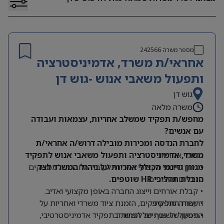
מספר משרה
242566
אחראי/ת משרד, אדמיניסטרציה
ותפעול משאבי אנוש -גוש דן
גוש דן
משרה מלאה
מחפש/ת תפקיד שמשלב אחריות, עצמאות ועבודה
עם אנשים?
לחברת הנדסה ומכירות מובילה דרוש/ה אחראי/ת
תחומי אחריות:
משרד, אדמיניסטרציה ותפעול משאבי אנוש לתפקיד
מגוון ודינמי הכולל אחריות על ניהול המשרד לצד
• מתן שירות מקצועי ואיכותי לעובדי החברה ולממשקים
הובלת תהליכי HR שוטפים.
פנימיים וחיצוניים.
• קבלת אורחים וייצוג החברה באופן מקצועי ואדיב.
דרישות התפקיד:
• עבודה מול ספקים, הזמנת ציוד משרדי ואחריות על
התפעול השוטף של המשרד.
• ניסיון של שנתיים לפחות בתפקיד אדמיניסטרטיבי,