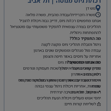
רכז/ת גיוס מנוסה | תל אביב
גוש דן
משרה היברידית/עבודה מהבית, משרה מלאה
אנחנו מחפשים רכז/ת גיוס, דרייב גבוה ויכולת להוביל
תהליכים בצורה עצמאית לתפקיד משמעותי עם פוטנציאל
להתפתחות ניהולית.
מה התפקיד כולל?
ניהול והובלת תהליכי גיוס מקצה לקצה
עבודה מול מנהלים וממשקים שונים בארגון
אחריות על גיוסים באזור חיפה והצפון
מה אנחנו מחפשים?
פיתוח והרחבת מקורות גיוס
ניסיון קודם בניהול – יתרון
יצירת קשרים ועבודה מול לשכות תעסוקה וגורמים
רלוונטיים באזור
ניסיון בגיוס – יתרון
היכרות טובה עם אזור הצפון ושוק התעסוקה המקומי
איתור מועמדים באופן יזום ושימוש בפלטפורמות גיוס
שונות
עצמאות, אחריות ויכולת ניהול עצמי גבוהה
📍 מיקום: תל אביב
ראש גדול, יוזמה וחשיבה יצירתית
יחסי אנוש מעולים ויכולת הנעת תהליכים
📩 לשליחת קורות חיים: