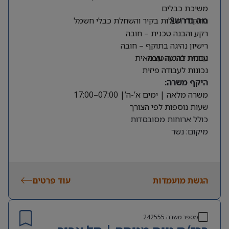
משיכת כבלים
התקנת תעלות בקיר והשחלת כבלי חשמל
מה נדרש?
רקע והבנה טכנית – חובה
רישיון נהיגה בתוקף – חובה
עברית ברמה טובה
נכונות להגעה עצמאית
נכונות לעבודה פיזית
היקף משרה:
משרה מלאה | ימים א’-ה’| 07:00–17:00
שעות נוספות לפי הצורך
כולל ארוחות מסובסדות
מיקום: נשר
הגשת מועמדות
עוד פרטים
מספר משרה
242555