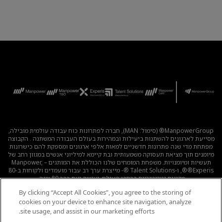
ManpowerGroup® (סימול: MAN), חברה לפתרונות כוח עבודה עולמית מובילה,
מסייעת לארגונים להשתנות ביעילות ובמהירות בעולם העבודה המשתנה . הקבוצה
מפתחת מדי שנה פתרונות חדשניים למאות אלפי ארגונים ומספקת להם כישרונות
מיומנים תוך מציאת תעסוקה משמעותית ובת קיימא למיליוני אנשים במגוון רחב של
תעשיות ומיומנויות. משפחת המומחים שלנו הכוללת את המותגים – Manpower,
®Experis®, ו-Talent Solutions ®- מייצרת ערך רב עבור מועמדים ולקוחות ב-80
מדינות וטריטוריות ברחבי העולם, ועושה זאת כבר 80 שנה.
By clicking “Accept All Cookies”, you agree to the storing of
לכל המשרות
|
מדיניות הפרטיות
|
תנאי השימוש
|
נגישות
|
cookies on your device to enhance site navigation, analyze
קוד אתי
|
מדיניות Cookie
site usage, and assist in our marketing efforts.