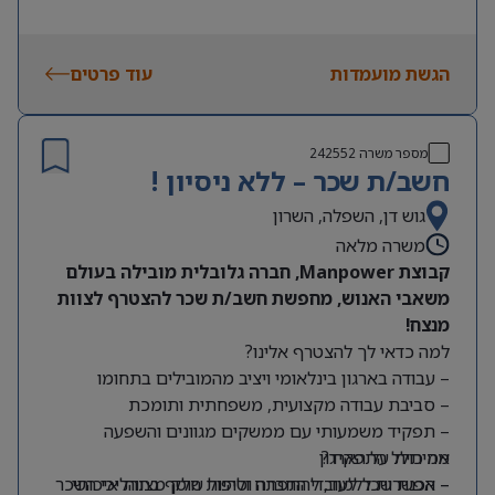
הגשת מועמדות
עוד פרטים
מספר משרה
242552
חשב/ת שכר – ללא ניסיון !
גוש דן, השפלה, השרון
משרה מלאה
קבוצת Manpower, חברה גלובלית מובילה בעולם
משאבי האנוש, מחפשת חשב/ת שכר להצטרף לצוות
מנצח!
למה כדאי לך להצטרף אלינו?
– עבודה בארגון בינלאומי ויציב מהמובילים בתחומו
– סביבת עבודה מקצועית, משפחתית ותומכת
– תפקיד משמעותי עם ממשקים מגוונים והשפעה
מה כולל התפקיד?
אמיתית על הארגון
– אפשרות ללמוד, להתפתח ולהיות חלק מצוות איכותי
– הכנת שכר לעובדי החברה וטיפול שוטף בתהליכי השכר