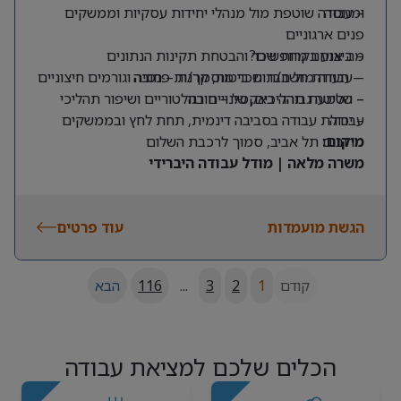
ומנוסה
– עבודה שוטפת מול מנהלי יחידות עסקיות וממשקים
פנים ארגוניים
מה אנחנו מחפשים?
– ביצוע בקרות שכר והבטחת תקינות הנתונים
– תעודת חשב/ת שכר מוסמך/ת – חובה
– עבודה מול חברות ביטוח, קרנות פנסיה וגורמים חיצוניים
– שליטה גבוהה באקסל – חובה
– הטמעת תהליכים, שינויים רגולטוריים ושיפור תהליכי
עבודה
– יכולת עבודה בסביבה דינמית, תחת לחץ ובממשקים
מרובים
מיקום:
תל אביב, סמוך לרכבת השלום
משרה מלאה | מודל עבודה היברידי
הגשת מועמדות
עוד פרטים
קודם
1
2
3
...
116
הבא
הכלים שלכם למציאת עבודה