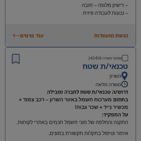
– רישיון מלגזה – חובה
– נכונות לעבודה פיזית
– נכונות להגעה עצמאית
היקף משרה:
הגשת מועמדות
עוד פרטים
משרה מלאה | ימים א-ה | 6:30-15:30
תנאים:
שכר גבוה
מספר משרה
242458
קרן השתלמות ובונוסים
טכנאי/ת שטח
עובד חברה מהיום הראשון
מיקום: חדרה
השרון
משרה מלאה
דרוש/ה טכנאי/ת שטח לחברה מובילה
בתחום
מערכות חשמל באזור השרון – רכב צמוד +
מכשיר נייד + שכר גבוה!
על התפקיד:
התקנה והחלפה של מוני חשמל חכמים באתרי לקוחות
.
איתור וטיפול בתקלות תקשורת במונים
.