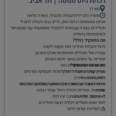
רכז/ת גיוס מנוסה | תל אביב
גוש דן
משרה היברידית/עבודה מהבית, משרה מלאה
אנחנו מחפשים רכז/ת גיוס, דרייב גבוה ויכולת להוביל
תהליכים בצורה עצמאית לתפקיד משמעותי עם פוטנציאל
להתפתחות ניהולית.
מה התפקיד כולל?
ניהול והובלת תהליכי גיוס מקצה לקצה
עבודה מול מנהלים וממשקים שונים בארגון
אחריות על גיוסים באזור חיפה והצפון
מה אנחנו מחפשים?
פיתוח והרחבת מקורות גיוס
ניסיון קודם בניהול – יתרון
יצירת קשרים ועבודה מול לשכות תעסוקה וגורמים
רלוונטיים באזור
ניסיון בגיוס – יתרון
היכרות טובה עם אזור הצפון ושוק התעסוקה המקומי
איתור מועמדים באופן יזום ושימוש בפלטפורמות גיוס
שונות
עצמאות, אחריות ויכולת ניהול עצמי גבוהה
📍 מיקום: תל אביב
ראש גדול, יוזמה וחשיבה יצירתית
יחסי אנוש מעולים ויכולת הנעת תהליכים
📩 לשליחת קורות חיים: