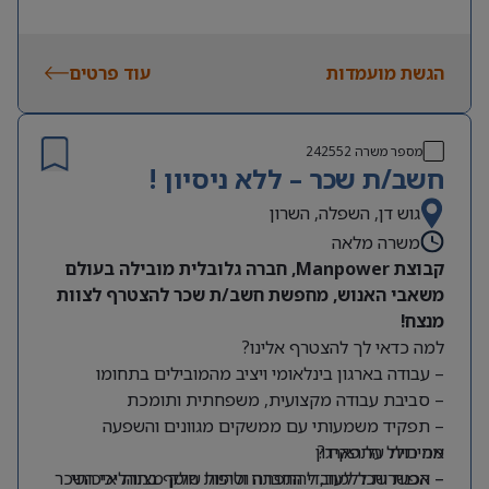
הגשת מועמדות
עוד פרטים
מספר משרה
242552
חשב/ת שכר – ללא ניסיון !
גוש דן, השפלה, השרון
משרה מלאה
קבוצת Manpower, חברה גלובלית מובילה בעולם
משאבי האנוש, מחפשת חשב/ת שכר להצטרף לצוות
מנצח!
למה כדאי לך להצטרף אלינו?
– עבודה בארגון בינלאומי ויציב מהמובילים בתחומו
– סביבת עבודה מקצועית, משפחתית ותומכת
– תפקיד משמעותי עם ממשקים מגוונים והשפעה
מה כולל התפקיד?
אמיתית על הארגון
– אפשרות ללמוד, להתפתח ולהיות חלק מצוות איכותי
– הכנת שכר לעובדי החברה וטיפול שוטף בתהליכי השכר