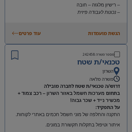
– רישיון מלגזה – חובה
– נכונות לעבודה פיזית
– נכונות להגעה עצמאית
היקף משרה:
הגשת מועמדות
עוד פרטים
משרה מלאה | ימים א-ה | 6:30-15:30
תנאים:
שכר גבוה
מספר משרה
242458
קרן השתלמות ובונוסים
טכנאי/ת שטח
עובד חברה מהיום הראשון
מיקום: חדרה
השרון
משרה מלאה
דרוש/ה טכנאי/ת שטח לחברה מובילה
בתחום
מערכות חשמל באזור השרון – רכב צמוד +
מכשיר נייד + שכר גבוה!
על התפקיד:
התקנה והחלפה של מוני חשמל חכמים באתרי לקוחות
.
איתור וטיפול בתקלות תקשורת במונים
.