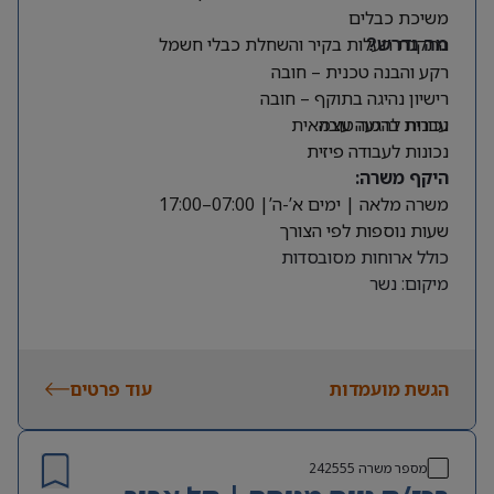
משיכת כבלים
התקנת תעלות בקיר והשחלת כבלי חשמל
מה נדרש?
רקע והבנה טכנית – חובה
רישיון נהיגה בתוקף – חובה
עברית ברמה טובה
נכונות להגעה עצמאית
נכונות לעבודה פיזית
היקף משרה:
משרה מלאה | ימים א’-ה’| 07:00–17:00
שעות נוספות לפי הצורך
כולל ארוחות מסובסדות
מיקום: נשר
הגשת מועמדות
עוד פרטים
מספר משרה
242555