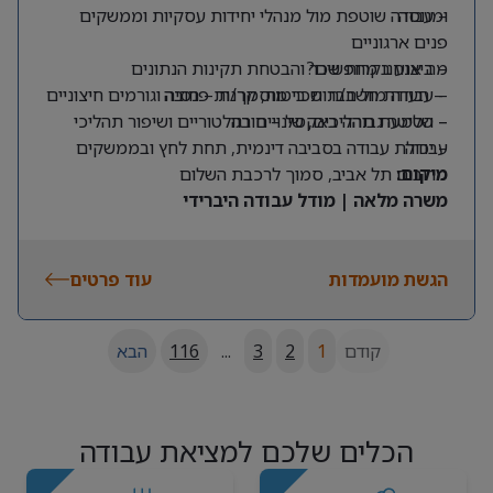
ומנוסה
– עבודה שוטפת מול מנהלי יחידות עסקיות וממשקים
פנים ארגוניים
מה אנחנו מחפשים?
– ביצוע בקרות שכר והבטחת תקינות הנתונים
– תעודת חשב/ת שכר מוסמך/ת – חובה
– עבודה מול חברות ביטוח, קרנות פנסיה וגורמים חיצוניים
– שליטה גבוהה באקסל – חובה
– הטמעת תהליכים, שינויים רגולטוריים ושיפור תהליכי
עבודה
– יכולת עבודה בסביבה דינמית, תחת לחץ ובממשקים
מרובים
מיקום:
תל אביב, סמוך לרכבת השלום
משרה מלאה | מודל עבודה היברידי
הגשת מועמדות
עוד פרטים
קודם
1
2
3
...
116
הבא
הכלים שלכם למציאת עבודה