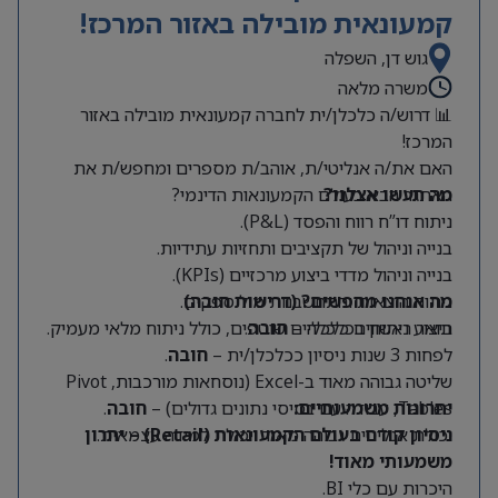
קמעונאית מובילה באזור המרכז!
גוש דן, השפלה
משרה מלאה
📊 דרוש/ה כלכלן/ית לחברה קמעונאית מובילה באזור
המרכז!
האם את/ה אנליטי/ת, אוהב/ת מספרים ומחפש/ת את
מה תעשו אצלנו?
האתגר הבא בעולם הקמעונאות הדינמי?
ניתוח דו”ח רווח והפסד (P&L).
בנייה וניהול של תקציבים ותחזיות עתידיות.
בנייה וניהול מדדי ביצוע מרכזיים (KPIs).
מה אנחנו מחפשים? (דרישות חובה)
ניתוח הוצאות והתחשבנות מול ספקים.
תואר ראשון בכלכלה –
חובה
.
ביצוע ניתוחים כלכליים שוטפים, כולל ניתוח מלאי מעמיק.
לפחות 3 שנות ניסיון ככלכלן/ית –
חובה
.
שליטה גבוהה מאוד ב-Excel (נוסחאות מורכבות, Pivot
Tables, עבודה עם בסיסי נתונים גדולים) –
יתרונות משמעותיים:
חובה
.
יכולת אנליטית גבוהה מאוד ויכולת למידה עצמאית.
ניסיון קודם בעולם הקמעונאות (Retail) – יתרון
משמעותי מאוד!
היכרות עם כלי BI.