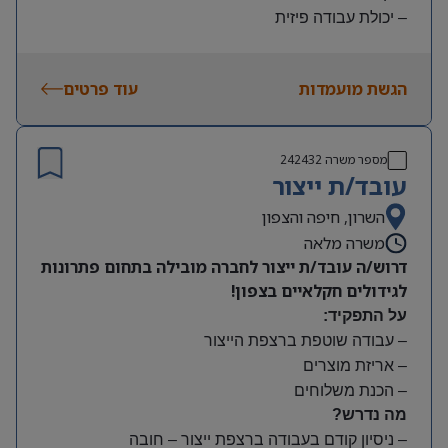
– יכולת עבודה פיזית
– נכונות להגעה עצמאית
היקף משרה:
הגשת מועמדות
עוד פרטים
משמרות:
בוקר 7:00-15:00 | צהריים 15:00-23:00 | לילה 23:00-
7:00
מספר משרה
242432
שעות נוספות לפי צורך
עובד/ת ייצור
תנאים:
סיבוס
השרון, חיפה והצפון
קרן השתלמות
משרה מלאה
דרוש/ה עובד/ת ייצור לחברה מובילה בתחום פתרונות
לגידולים חקלאיים בצפון!
על התפקיד:
– עבודה שוטפת ברצפת הייצור
– אריזת מוצרים
– הכנת משלוחים
מה נדרש?
– ניסיון קודם בעבודה ברצפת ייצור – חובה