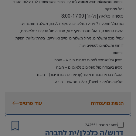
דרוש/ה
מתאמ/ת יבוא מנוסה
לתפקיד מרכזי ומשמעותי בלב פעילות הסחר
והלוגיסטיקה.
משרה מלאה|א’-ה’|8:00-17:00
מה כולל התפקיד? ניהול תהליכי יבוא מקצה לקצה, משלב ההזמנה ועד
הגעת הסחורה, ניהול וסגירת תיקי יבוא, עבודה מול ספקים בינלאומיים,
עמילי מכס ומשלחים, ניהול משלוחים ימיים ואוויריים, בקרת עלויות, הפקת
דוחות ותשלומים לספקים ועוד.
דרישות:
ניסיון של שנתיים לפחות בתחום היבוא – חובה
ניסיון בעבודה מול ספקים בינלאומיים – חובה
אנגלית ברמה גבוהה מאוד (קריאה, כתיבה ודיבור) – חובה
שליטה מלאה ב-Excel, כולל נוסחאות – חובה
ניסיון בעולם האופנה או הריטייל – יתרון משמעותי
הגשת מועמדות
עוד פרטים
מספר משרה
242551
דרוש/ה כלכלן/ית לחברה