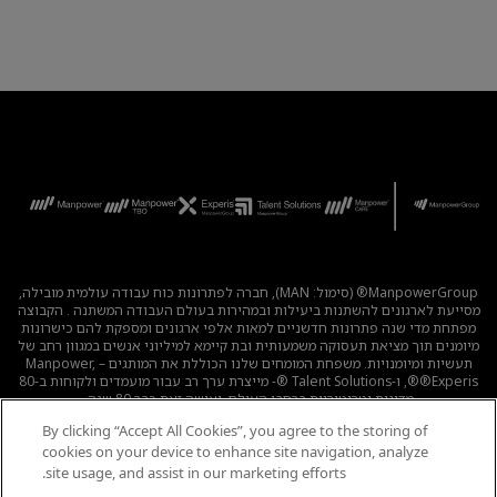
ManpowerGroup® (סימול: MAN), חברה לפתרונות כוח עבודה עולמית מובילה,
מסייעת לארגונים להשתנות ביעילות ובמהירות בעולם העבודה המשתנה . הקבוצה
מפתחת מדי שנה פתרונות חדשניים למאות אלפי ארגונים ומספקת להם כישרונות
מיומנים תוך מציאת תעסוקה משמעותית ובת קיימא למיליוני אנשים במגוון רחב של
תעשיות ומיומנויות. משפחת המומחים שלנו הכוללת את המותגים – Manpower,
®Experis®, ו-Talent Solutions ®- מייצרת ערך רב עבור מועמדים ולקוחות ב-80
מדינות וטריטוריות ברחבי העולם, ועושה זאת כבר 80 שנה.
By clicking “Accept All Cookies”, you agree to the storing of
לכל המשרות
|
מדיניות הפרטיות
|
תנאי השימוש
|
נגישות
|
cookies on your device to enhance site navigation, analyze
קוד אתי
|
מדיניות Cookie
site usage, and assist in our marketing efforts.