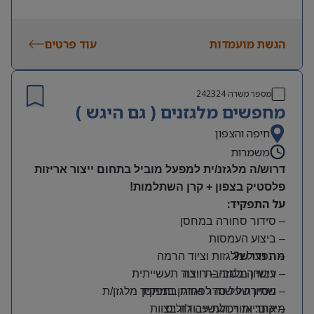
הגשת מועמדות
עוד פרטים
מספר משרה
242324
מחפשים מלגזנים ( גם היגש )
חיפה והצפון
משמרות
דרוש/ה מלגזנ/ית למפעל מוביל בתחום ייצור אריזות
פלסטיק בצפון + קרן השתלמות!
על התפקיד:
– סידור סחורה במחסן
– ביצוע העמסות
מה נדרש?
– תפעול מלגזות וציוד הרמה
– רישיון מלגזה – חובה
– עבודה בסביבת ייצור תעשייתית
– שמירה על סדר וארגון במחסן
– ניסיון של שנה לפחות בתפקיד מלגזן/ת
מיקום: אזור תעשייה ג’וליס
– אחריות ויכולת עבודה בצוות