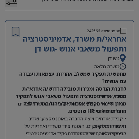
מספר משרה
242566
אחראי/ת משרד, אדמיניסטרציה
ותפעול משאבי אנוש -גוש דן
גוש דן
משרה מלאה
מחפש/ת תפקיד שמשלב אחריות, עצמאות ועבודה
עם אנשים?
לחברת הנדסה ומכירות מובילה דרוש/ה אחראי/ת
תחומי אחריות:
משרד, אדמיניסטרציה ותפעול משאבי אנוש לתפקיד
מגוון ודינמי הכולל אחריות על ניהול המשרד לצד
• מתן שירות מקצועי ואיכותי לעובדי החברה ולממשקים
הובלת תהליכי HR שוטפים.
פנימיים וחיצוניים.
• קבלת אורחים וייצוג החברה באופן מקצועי ואדיב.
דרישות התפקיד:
• עבודה מול ספקים, הזמנת ציוד משרדי ואחריות על
התפעול השוטף של המשרד.
• ניסיון של שנתיים לפחות בתפקיד אדמיניסטרטיבי,