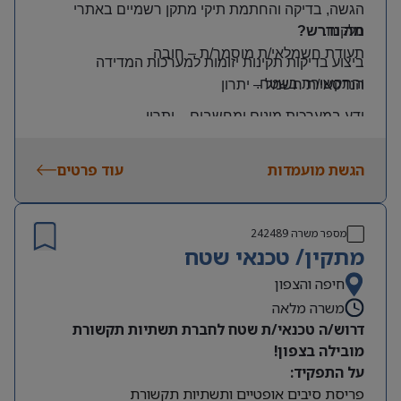
הגשה, בדיקה והחתמת תיקי מתקן רשמיים באתרי
הלקוח
.
מה נדרש?
תעודת חשמלאי/ת מוסמך/ת
–
חובה
ביצוע בדיקות תקינות יזומות למערכות המדידה
והתקשורת בשטח
.
הנדסאי/ת חשמל
–
יתרון
ידע במערכות מונים ומחשבים
–
יתרון
יכולת עמידה בלחץ ונכונות לעבודה מאומצת
הגשת מועמדות
עוד פרטים
היקף משרה:
משרה מלאה | ימים: א’-ה’ | שעות: 8:00–17:00
תנאים:
מספר משרה
242489
רכב צמוד וטלפון סלולרי
מתקין/ טכנאי שטח
שכר גבוה
חיפה והצפון
משרה מלאה
מיקום: קדימה צורן
דרוש/ה טכנאי/ת שטח לחברת תשתיות תקשורת
מובילה בצפון!
על התפקיד:
פריסת סיבים אופטיים ותשתיות תקשורת