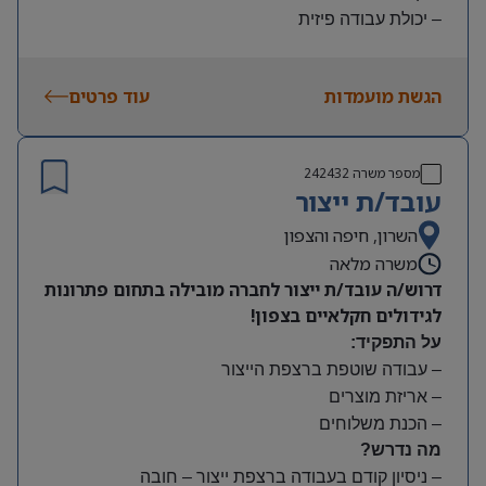
– יכולת עבודה פיזית
– נכונות להגעה עצמאית
היקף משרה:
הגשת מועמדות
עוד פרטים
משמרות:
בוקר 7:00-15:00 | צהריים 15:00-23:00 | לילה 23:00-
7:00
מספר משרה
242432
שעות נוספות לפי צורך
עובד/ת ייצור
תנאים:
סיבוס
השרון, חיפה והצפון
קרן השתלמות
משרה מלאה
דרוש/ה עובד/ת ייצור לחברה מובילה בתחום פתרונות
לגידולים חקלאיים בצפון!
על התפקיד:
– עבודה שוטפת ברצפת הייצור
– אריזת מוצרים
– הכנת משלוחים
מה נדרש?
– ניסיון קודם בעבודה ברצפת ייצור – חובה