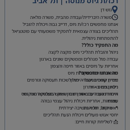
רכז/ת גיוס מנוסה | תל אביב
גוש דן
משרה היברידית/עבודה מהבית, משרה מלאה
אנחנו מחפשים רכז/ת גיוס, דרייב גבוה ויכולת להוביל
תהליכים בצורה עצמאית לתפקיד משמעותי עם פוטנציאל
להתפתחות ניהולית.
מה התפקיד כולל?
ניהול והובלת תהליכי גיוס מקצה לקצה
עבודה מול מנהלים וממשקים שונים בארגון
אחריות על גיוסים באזור חיפה והצפון
מה אנחנו מחפשים?
פיתוח והרחבת מקורות גיוס
ניסיון קודם בניהול – יתרון
יצירת קשרים ועבודה מול לשכות תעסוקה וגורמים
רלוונטיים באזור
ניסיון בגיוס – יתרון
היכרות טובה עם אזור הצפון ושוק התעסוקה המקומי
איתור מועמדים באופן יזום ושימוש בפלטפורמות גיוס
שונות
עצמאות, אחריות ויכולת ניהול עצמי גבוהה
📍 מיקום: תל אביב
ראש גדול, יוזמה וחשיבה יצירתית
יחסי אנוש מעולים ויכולת הנעת תהליכים
📩 לשליחת קורות חיים: