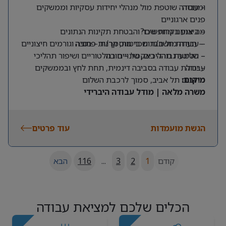
ומנוסה
– עבודה שוטפת מול מנהלי יחידות עסקיות וממשקים
פנים ארגוניים
מה אנחנו מחפשים?
– ביצוע בקרות שכר והבטחת תקינות הנתונים
– תעודת חשב/ת שכר מוסמך/ת – חובה
– עבודה מול חברות ביטוח, קרנות פנסיה וגורמים חיצוניים
– שליטה גבוהה באקסל – חובה
– הטמעת תהליכים, שינויים רגולטוריים ושיפור תהליכי
עבודה
– יכולת עבודה בסביבה דינמית, תחת לחץ ובממשקים
מרובים
מיקום:
תל אביב, סמוך לרכבת השלום
משרה מלאה | מודל עבודה היברידי
הגשת מועמדות
עוד פרטים
קודם
1
2
3
...
116
הבא
הכלים שלכם למציאת עבודה