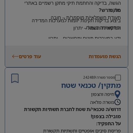
הגשה, בדיקה והחתמת תיקי מתקן רשמיים באתרי
הלקוח
.
מה נדרש?
תעודת חשמלאי/ת מוסמך/ת
–
חובה
ביצוע בדיקות תקינות יזומות למערכות המדידה
והתקשורת בשטח
.
הנדסאי/ת חשמל
–
יתרון
ידע במערכות מונים ומחשבים
–
יתרון
יכולת עמידה בלחץ ונכונות לעבודה מאומצת
הגשת מועמדות
עוד פרטים
היקף משרה:
משרה מלאה | ימים: א’-ה’ | שעות: 8:00–17:00
תנאים:
מספר משרה
242489
רכב צמוד וטלפון סלולרי
מתקין/ טכנאי שטח
שכר גבוה
חיפה והצפון
משרה מלאה
מיקום: קדימה צורן
דרוש/ה טכנאי/ת שטח לחברת תשתיות תקשורת
מובילה בצפון!
על התפקיד:
פריסת סיבים אופטיים ותשתיות תקשורת