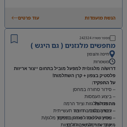
הגשת מועמדות
עוד פרטים
מספר משרה
242324
מחפשים מלגזנים ( גם היגש )
חיפה והצפון
משמרות
דרוש/ה מלגזנ/ית למפעל מוביל בתחום ייצור אריזות
פלסטיק בצפון + קרן השתלמות!
על התפקיד:
– סידור סחורה במחסן
– ביצוע העמסות
מה נדרש?
– תפעול מלגזות וציוד הרמה
– רישיון מלגזה – חובה
– עבודה בסביבת ייצור תעשייתית
– שמירה על סדר וארגון במחסן
– ניסיון של שנה לפחות בתפקיד מלגזן/ת
מיקום: אזור תעשייה ג’וליס
– אחריות ויכולת עבודה בצוות