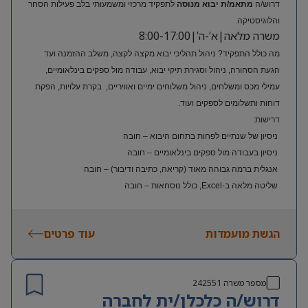
דרוש/ה
מתאמ/ת יבוא מנוסה
לתפקיד מרכזי ומשמעותי בלב פעילות הסחר
והלוגיסטיקה.
משרה מלאה|א’-ה’|8:00-17:00
מה כולל התפקיד? ניהול תהליכי יבוא מקצה לקצה, משלב ההזמנה ועד
הגעת הסחורה, ניהול וסגירת תיקי יבוא, עבודה מול ספקים בינלאומיים,
עמילי מכס ומשלחים, ניהול משלוחים ימיים ואוויריים, בקרת עלויות, הפקת
דוחות ותשלומים לספקים ועוד.
דרישות:
ניסיון של שנתיים לפחות בתחום היבוא – חובה
ניסיון בעבודה מול ספקים בינלאומיים – חובה
אנגלית ברמה גבוהה מאוד (קריאה, כתיבה ודיבור) – חובה
שליטה מלאה ב-Excel, כולל נוסחאות – חובה
ניסיון בעולם האופנה או הריטייל – יתרון משמעותי
הגשת מועמדות
עוד פרטים
מספר משרה
242551
דרוש/ה כלכלן/ית לחברה