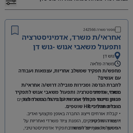
מספר משרה
242566
אחראי/ת משרד, אדמיניסטרציה
ותפעול משאבי אנוש -גוש דן
גוש דן
משרה מלאה
מחפש/ת תפקיד שמשלב אחריות, עצמאות ועבודה
עם אנשים?
לחברת הנדסה ומכירות מובילה דרוש/ה אחראי/ת
תחומי אחריות:
משרד, אדמיניסטרציה ותפעול משאבי אנוש לתפקיד
מגוון ודינמי הכולל אחריות על ניהול המשרד לצד
• מתן שירות מקצועי ואיכותי לעובדי החברה ולממשקים
הובלת תהליכי HR שוטפים.
פנימיים וחיצוניים.
• קבלת אורחים וייצוג החברה באופן מקצועי ואדיב.
דרישות התפקיד:
• עבודה מול ספקים, הזמנת ציוד משרדי ואחריות על
התפעול השוטף של המשרד.
• ניסיון של שנתיים לפחות בתפקיד אדמיניסטרטיבי,