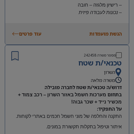
– רישיון מלגזה – חובה
– נכונות לעבודה פיזית
– נכונות להגעה עצמאית
היקף משרה:
הגשת מועמדות
עוד פרטים
משרה מלאה | ימים א-ה | 6:30-15:30
תנאים:
שכר גבוה
מספר משרה
242458
קרן השתלמות ובונוסים
טכנאי/ת שטח
עובד חברה מהיום הראשון
מיקום: חדרה
השרון
משרה מלאה
דרוש/ה טכנאי/ת שטח לחברה מובילה
בתחום
מערכות חשמל באזור השרון – רכב צמוד +
מכשיר נייד + שכר גבוה!
על התפקיד:
התקנה והחלפה של מוני חשמל חכמים באתרי לקוחות
.
איתור וטיפול בתקלות תקשורת במונים
.