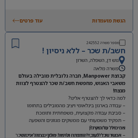
הגשת מועמדות
עוד פרטים
מספר משרה
242552
חשב/ת שכר – ללא ניסיון !
גוש דן, השפלה, השרון
משרה מלאה
קבוצת Manpower, חברה גלובלית מובילה בעולם
משאבי האנוש, מחפשת חשב/ת שכר להצטרף לצוות
מנצח!
למה כדאי לך להצטרף אלינו?
– עבודה בארגון בינלאומי ויציב מהמובילים בתחומו
– סביבת עבודה מקצועית, משפחתית ותומכת
– תפקיד משמעותי עם ממשקים מגוונים והשפעה
מה כולל התפקיד?
אמיתית על הארגון
– אפשרות ללמוד, להתפתח ולהיות חלק מצוות איכותי
– הכנת שכר לעובדי החברה וטיפול שוטף בתהליכי השכר