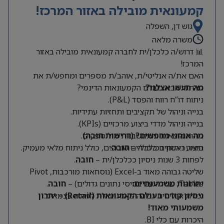
קמעונאית מובילה באזור המרכז!
גוש דן, השפלה
משרה מלאה
📊 דרוש/ה כלכלן/ית לחברה קמעונאית מובילה באזור
המרכז!
האם את/ה אנליטי/ת, אוהב/ת מספרים ומחפש/ת את
מה תעשו אצלנו?
האתגר הבא בעולם הקמעונאות הדינמי?
ניתוח דו”ח רווח והפסד (P&L).
בנייה וניהול של תקציבים ותחזיות עתידיות.
בנייה וניהול מדדי ביצוע מרכזיים (KPIs).
מה אנחנו מחפשים? (דרישות חובה)
ניתוח הוצאות והתחשבנות מול ספקים.
תואר ראשון בכלכלה –
חובה
.
ביצוע ניתוחים כלכליים שוטפים, כולל ניתוח מלאי מעמיק.
לפחות 3 שנות ניסיון ככלכלן/ית –
חובה
.
שליטה גבוהה מאוד ב-Excel (נוסחאות מורכבות, Pivot
Tables, עבודה עם בסיסי נתונים גדולים) –
יתרונות משמעותיים:
חובה
.
יכולת אנליטית גבוהה מאוד ויכולת למידה עצמאית.
ניסיון קודם בעולם הקמעונאות (Retail) – יתרון
משמעותי מאוד!
היכרות עם כלי BI.