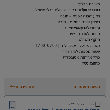
משיכת כבלים
התקנת תעלות בקיר והשחלת כבלי חשמל
מה נדרש?
רקע והבנה טכנית – חובה
רישיון נהיגה בתוקף – חובה
עברית ברמה טובה
נכונות להגעה עצמאית
נכונות לעבודה פיזית
היקף משרה:
משרה מלאה | ימים א’-ה’| 07:00–17:00
שעות נוספות לפי הצורך
כולל ארוחות מסובסדות
מיקום: נשר
הגשת מועמדות
עוד פרטים
מספר משרה
242555