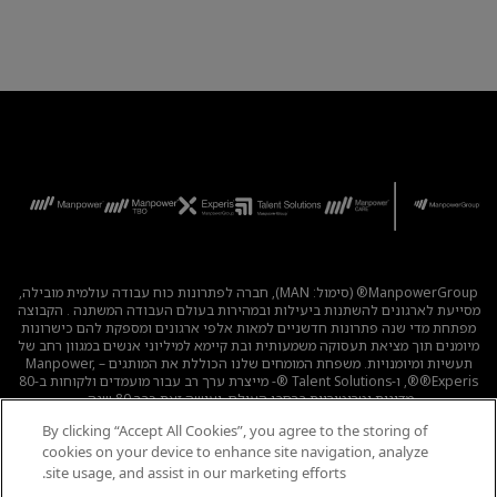
ManpowerGroup® (סימול: MAN), חברה לפתרונות כוח עבודה עולמית מובילה,
מסייעת לארגונים להשתנות ביעילות ובמהירות בעולם העבודה המשתנה . הקבוצה
מפתחת מדי שנה פתרונות חדשניים למאות אלפי ארגונים ומספקת להם כישרונות
מיומנים תוך מציאת תעסוקה משמעותית ובת קיימא למיליוני אנשים במגוון רחב של
תעשיות ומיומנויות. משפחת המומחים שלנו הכוללת את המותגים – Manpower,
®Experis®, ו-Talent Solutions ®- מייצרת ערך רב עבור מועמדים ולקוחות ב-80
מדינות וטריטוריות ברחבי העולם, ועושה זאת כבר 80 שנה.
By clicking “Accept All Cookies”, you agree to the storing of
לכל המשרות
|
מדיניות הפרטיות
|
תנאי השימוש
|
נגישות
|
cookies on your device to enhance site navigation, analyze
קוד אתי
|
מדיניות Cookie
site usage, and assist in our marketing efforts.