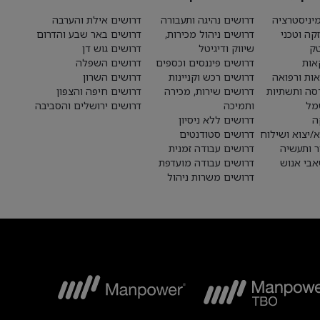
יניסטרציה
דרושים נהיגה ותעבורה
דרושים אילת והערבה
קה וטכני
דרושים ניהול מכירות,
דרושים באר שבע והדרום
טק
שיווק ודיגיטל
דרושים גוש דן
אות
דרושים פיננסים וכספים
דרושים השפלה
אות ורפואה
דרושים רכש וקניינות
דרושים השרון
סה ותשתיות
דרושים שירות, מכירה
דרושים חיפה והצפון
מל
ותמיכה
דרושים ירושלים והסביבה
ה
דרושים ללא ניסיון
א/יצוא ושילוח
דרושים סטודנטים
ר ותעשיה
דרושים עבודה זמנית
בי אנוש
דרושים עבודה מועדפת
דרושים משרות ניהול