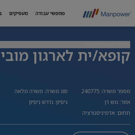
מחפשי עבודה
מעסיקים
ב
> חזרה לתוצאות החיפוש
קופא/ית לארגון מוביל
מספר משרה
:
240775
סוג משרה
:
משרה מלאה
אזור
:
גוש דן
ניסיון
:
נדרש ניסיון
תחום
:
אדמיניסטרציה