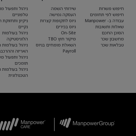
חיפוש משרות
שירותי השמה
ניהול ותפעול מו
חיפוש לפי תחומים
העסקה גמישה
טלפוניים
עבודה ב- Manpower
גיוס לתקופות קצרות
ניקיון ותחזוקת 
שאלות ותשובות
גיוס בכירים
נקיים
הסוכן החכם
On-Site
ניהול בעולמות
מחשבון שכר
מיקור חוץ TBO
הלוגיסטיקה
טבלאות שכר
השאלת מומחים בגיוס
ניהול בעולמות הי
Payroll
האריזה וההרכבה
ניהול ותפעול מע
תומכים
ניהול בעולמות 
הטכנולוגית