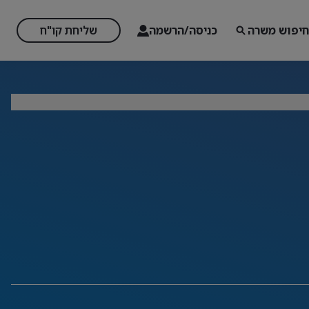
חיפוש משרה
כניסה/הרשמה
שליחת קו"ח