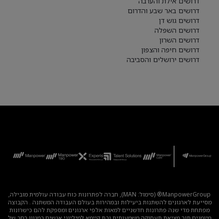
דרושים אילת והערבה
דרושים באר שבע והדרום
דרושים גוש דן
דרושים השפלה
דרושים השרון
דרושים חיפה והצפון
דרושים ירושלים והסביבה
ManpowerGroup® (סימול: MAN), חברה לפתרונות כוח עבודה עולמית מובילה,
מסייעת לארגונים להשתנות ביעילות ובמהירות בעולם העבודה המשתנה . הקבוצה
מפתחת מדי שנה פתרונות חדשניים למאות אלפי ארגונים ומספקת להם כישרונות
מיומנים תוך מציאת תעסוקה משמעותית ובת קיימא למיליוני אנשים במגוון רחב של