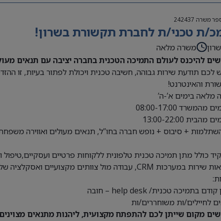
פר משרה
242437
כ/ת טכני/ת לחברת תקשורת בשרון!
רון
משרה מלאה
ים להיכנס לעולם התמיכה הטכנית בחברה יציבה עם תנאים מעול
 לכם תודעת שירות גבוהה, חשיבה טכנית ויכולת לפתור בעיות, זו הה
רת והאינטרנט!
מלאה בימים א’-ה’
שתלמות + סיבוס + נופש חברה בחו”ל, תנאים מעולים ואווירה משפחת
ד כולל מתן תמיכה טכנית טלפונית ללקוחות פרטיים ועסקיים,טיפול ופת
ערכות CRM, עבודה מול צוותים מקצועיים ואסקלציה של תקלות מורכבות ועוד.
ת:
ודם בתמיכה טכנית/ help desk – חובה
ם לחיילים/ות משוחררים/ות
ים מקום שייתן לכם להתפתח מקצועית, ליהנות מתנאים מצוינים 