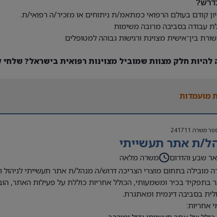
דרש?
יון קודם בעולם הרפואי כמתאמ/ת ניתוחים או מזכיר/ה רפואי/ת.
לת עבודה בסביבה מרובה משימות
ורת בין־אישית מצוינת ורגישות גבוהה למטופלים
 להיות חלק מצוות שמוביל מצוינות רפואית בישראל? שלחי קו
 מועמדות
פר משרה
241711
ל/ת אתר תעשייתי
ר שבע והדרום
משרה מלאה
 מובילה בתחום מוצרי הצריכה דרוש/ה מנהל/ת אתר תעשייתי לניהול וה
 בתפקיד בכיר ומשמעותי, הכולל אחריות כוללת על פעילות האתר, הובל
ית בסביבה דינמית ומאתגרת.
 אחריות: