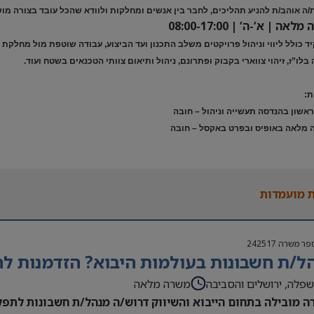
/ה אוהב/ת להניע תהליכים, לחבר בין אנשים ומחלקות ולוודא שהכל עובד בצורה מו
אה | א’-ה’ | 08:00-17:00
 כולל ליווי וניהול פרויקטים משלב התכנון ועד הביצוע, עבודה שוטפת מול מחלקת ה
בלו”ז, זיהוי צווארי בקבוק ופתרונם, ניהול ותיאום צוותי הטכנאים בשטח ועוד.
ת:
אשון בהנדסה תעשייה וניהול – חובה
 מלאה באופיס ובפרט באקסל – חובה
 מועמדות
פר משרה
242517
ל/ת חשבונות בעולמות היבוא? הזדמנות לה
פלה, ירושלים והסביבה
משרה מלאה
ה מובילה בתחום הייבוא והשיווק דרוש/ה מנהל/ת חשבונות לתפקי