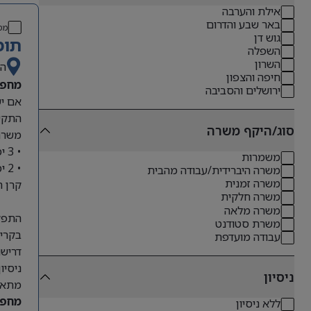
אילת והערבה
באר שבע והדרום
מס
גוש דן
תומ
השפלה
השרון
הש
חיפה והצפון
מחפש
ירושלים והסביבה
אם יש
התקשו
סוג/היקף משרה
משרה 
• 3 ימים מהמשרד 08:00-17:00
משמרות
• 2 ימים מהבית 13:00-22:00
משרה היברידית/עבודה מהבית
משרה זמנית
קרן ה
משרה חלקית
משרה מלאה
התפקי
משרת סטודנט
בקריאות שירות במ
עבודה מועדפת
דרישו
ניסיון ק
ניסיון
מתאי
מחפש
ללא ניסיון