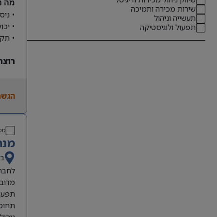
מה נ
שירות מכירה ותמיכה
• ניס
תעשייה וניהול
• יכו
תפעול ולוגיסטיקה
• תקש
רוצה
הגשת
מס
מנה
בא
לחברה
מדובר
תפעול
תחומי