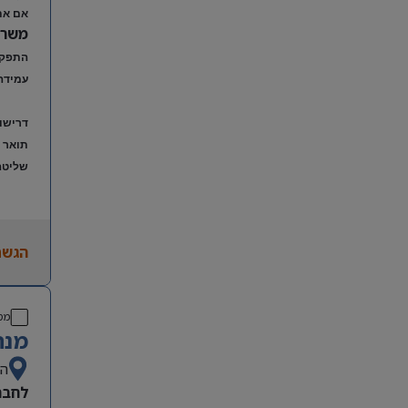
אם את
משרה מל
התפקיד
עמידה 
דרישו
תואר ר
שליטה
הגשת
מס
מנה
הש
לחבר