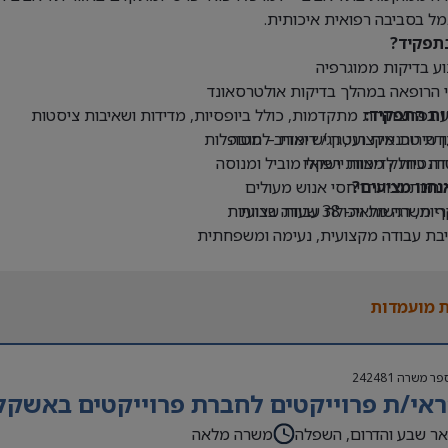
ל בסביבה רפואית איכותית.
תפקיד?
וע בדיקות ממוגרפיה
וי הרופאה במהלך בדיקות אולטרסאונד
ות התפקיד:
ע בפרוצדורות מתקדמות, כולל ביופסיות, מדידות ושאיבות ציסטות
דת טכנאית רנטגן / דימות – חובה
 שירות מקצועי, רגיש ואדיב למטופלות
דנטיות לדימות יישקלו
דה כחלק מצוות רפואי מוביל ומנוסה
נחנו מציעים?
ותיות גבוהה ויחסי אנוש מעולים
שרה מלאה- 38 שעות שבועיות
יות, רגישות ויכולת עבודה בצוות
בת עבודה מקצועית, נעימה ומשפחתית
ום מרכזי ונגיש לתחבורה ציבורית
 עבודה בימי שישי ושבת
 מועמדות
מנות להשתלב במרכז רפואי מוביל עם אופק מקצועי
פר משרה
242481
אי/ת פרוייקטים לחברת פרוייקטים באשקלו
ר שבע והדרום, השפלה
משרה מלאה