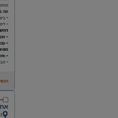
ומתגמ
מה ב
• ביצ
• ליו
דריש
• סיו
– תעו
• מתן
– סטו
• עבו
מה א
– שיר
• היקף מ
– אחר
• סבי
• מיק
• ללא
הגשת
• הזד
מס
אחר
בא