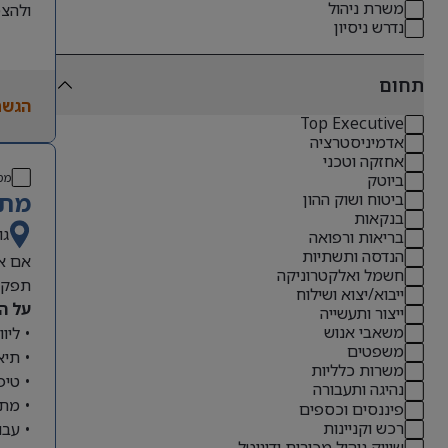
משרת ניהול
ולהצט
נדרש ניסיון
תחום
הגשת
Top Executive
אדמיניסטרציה
אחזקה וטכני
מס
ביוטק
מתא
ביטוח ושוק ההון
בנקאות
גו
בריאות ורפואה
הנדסה ותשתיות
אם את
חשמל ואלקטרוניקה
תפקיד
ייבוא/יצוא ושילוח
על ה
ייצור ותעשייה
משאבי אנוש
• ליו
משפטים
• תיא
משרות כלליות
• טיפ
נהיגה ותעבורה
• מתן
פיננסים וכספים
רכש וקניינות
• עבו
שיווק ניהול מכירות ודיגיטל