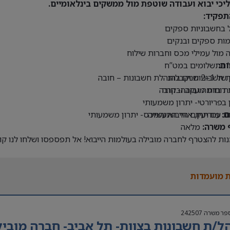
יכי יבוא ועבודה שוטפת מול ממשקים בינלאומיים.
תפקיד:
 בחשבוניות ספקים
ות ספקים ובנקים
 מול עמילי מכס וחברות שילוח
ת:
ל בתשלומים במט”ח
נהלת חשבונות – חובה
חשבוניות וקבלות
 דוחות מעקב ובקרה
ת ברמה גבוהה- חובה
ן בפריורטי- יתרון משמעותי
ם:
מודיעין, אזור התעשייה
ת עם תחום הייבוא והמכס- יתרון משמעותי
 משרה:
מלאה
ות להצטרף לחברה מובילה בעולמות הייבוא! אל תפספסו ושלחו לנו קו”
 מועמדות
פר משרה
242507
ל/ת חשבונות בצוות- תל אביב- חברה מוביל