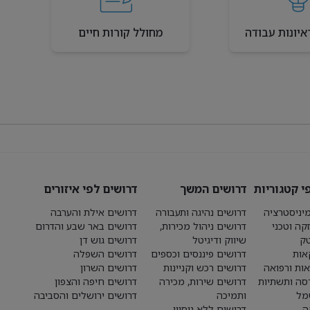
איונות עבודה
מחולל קורות חיים
י קטגוריות
דרושים המשך
דרושים לפי איזורים
יניסטרציה
דרושים נהיגה ותעבורה
דרושים אילת והערבה
קה וטכני
דרושים ניהול מכירות,
דרושים באר שבע והדרום
טק
שיווק ודיגיטל
דרושים גוש דן
אות
דרושים פיננסים וכספים
דרושים השפלה
אות ורפואה
דרושים רכש וקניינות
דרושים השרון
סה ותשתיות
דרושים שירות, מכירה
דרושים חיפה והצפון
מל
ותמיכה
דרושים ירושלים והסביבה
ה
דרושים ללא ניסיון