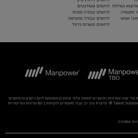
א/יצוא ושילוח
דרושים סטודנטים
ר ותעשיה
דרושים עבודה זמנית
בי אנוש
דרושים עבודה מועדפת
דרושים משרות ניהול
בוצה מפתחת מדי שנה פתרונות חדשניים למאות אלפי ארגונים ומספקת להם כישרונות מיומנים
תוך מציאת תעסוקה משמעותית ובת קיימא למיליוני אנשים במגוון רחב של תעשיות ומיומנויות. משפחת המומחים שלנו הכוללת את המותגים – Manpower, ®Experis®, ו-Talent Solutions ®- מייצרת ערך רב עבור מועמדים ולקוחות ב-80 מדינות וטריטוריות
 Cookie