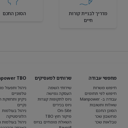
מדריך לבניית קורות
הסוכן החכם
חיים
מחפשי עבודה
שרותים למעסיקים
power TBO
חיפוש משרות
שירותי השמה
ניהול ותפעול מו
חיפוש לפי תחומים
העסקה גמישה
טלפוניים
עבודה ב- Manpower
גיוס לתקופות קצרות
ניקיון ותחזוקת 
שאלות ותשובות
גיוס בכירים
נקיים
הסוכן החכם
On-Site
ניהול בעולמות
מחשבון שכר
מיקור חוץ TBO
הלוגיסטיקה
טבלאות שכר
השאלת מומחים בגיוס
ניהול בעולמות הי
Payroll
האריזה וההרכבה