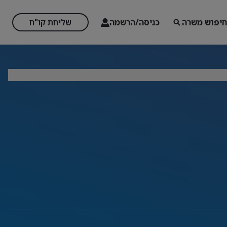
חיפוש משרה
כניסה/הרשמה
שליחת קו"ח