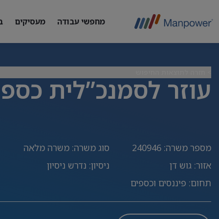
מחפשי עבודה
מעסיקים
ב
> חזרה לתוצאות החיפוש
עוזר לסמנכ”לית כספ
מספר משרה
:
240946
סוג משרה
:
משרה מלאה
אזור
:
גוש דן
ניסיון
:
נדרש ניסיון
תחום
:
פיננסים וכספים