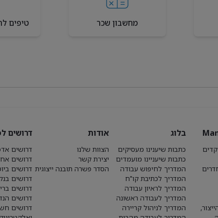
מחשבון שכר
טיפים לר
Man
בלוג
אודות
דרושים לפ
קדים
כתבות שיענינו מעסיקים
הצוות שלנו
דרושים אדמ
כתבות שיעניינו מועמדים
יצירת קשר
דרושים אחז
חדרים
המדריך לחיפוש עבודה
הסדר פשרה תובנה ייצוגית
דרושים ביו
המדריך לכתיבת קו"ח
דרושים בנק
המדריך לראיון עבודה
דרושים ברי
המדריך לעבודה ראשונה
דרושים הנד
יצור,
המדריך לניהול קריירה
דרושים חש
המדריך לעבודה מהבית
ואלקטרוניק