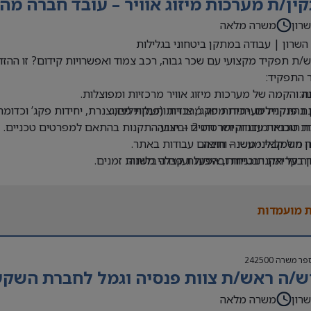
ין/ת מערכות מיזוג אוויר – עובד חברה מהי
רון
משרה מלאה
השרון | עבודה במתקן ביטחוני בגלילות
ת תפקיד מקצועי עם שכר גבוה, רכב צמוד ואפשרויות קידום? זו ההז
 התפקיד:
ת:
 והקמה של מערכות מיזוג אוויר מרכזיות ומפוצלות.
 פנקויילים, יחידות פקג’, צנרת ותעלות מיזוג.
ן בהתקנת מערכות מיזוג מרכזיות (פנקויילים, צנרת, יחידות פקג’ וכדומה
כנאי מיזוג וקירור דרג 2 – חובה.
 תוכניות עבודה ושרטוטים וביצוע התקנות בהתאם למפרטים טכניים.
ן חשמלאי מעשי – חובה.
 מול קבלני משנה ותיאום עבודות באתר.
ן בקריאת תוכניות ובהפעלת קבלני משנה.
 על תקני בטיחות, איכות ועמידה בלוחות זמנים.
ן נהיגה – חובה.
 כחלק מצוות מקצועי בפרויקטים במתקן ביטחוני.
 מעבר סיווג ביטחוני – חובה.
 מועמדות
 מעולים:
מוד.
א’-ה’ בלבד.
פר משרה
242500
ש/ה ראש/ת צוות פנסיה וגמל לחברת השקע
יות קידום והתפתחות מקצועית.
 יציבה בחברה מובילה ובמתקן ביטחוני באזור השרון.
רון
משרה מלאה