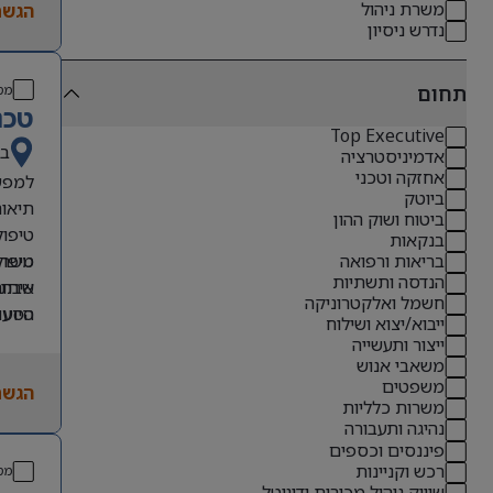
משרת ניהול
הגשת
נדרש ניסיון
תחום
מס
טכנ
Top Executive
בא
אדמיניסטרציה
אחזקה וטכני
למפעל
ביוטק
תיאור
ביטוח ושוק ההון
טיפול שוטף במכ
בנקאות
טיפול שוטף במכונ
בריאות ורפואה
הנדסה ותשתיות
שבת ו
איתור
חשמל ואלקטרוניקה
הסעות
סיוע 
ייבוא/יצוא ושילוח
דרישת
ארוח
ייצור ותעשייה
משאבי אנוש
הנדסא
משפטים
ניסיון של 2+ שנים לפחות בתפקיד דומ
הגשת
משרות כלליות
הכרה טובה של
נהיגה ותעבורה
אנגלי
פיננסים וכספים
רכש וקניינות
נכונו
מס
שיווק ניהול מכירות ודיגיטל