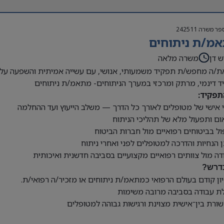
פר משרה
242511
מ/ת ניתוחים
ש דן
משרה מלאה
/ה מחפש/ת תפקיד משמעותי, אנושי, עם עשייה אמיתית והשפעה על ח
 דינמי, מרתק ומרכזי במערך הניתוחים- מתאמ/ת ניתוחים
תפקיד:
וי אישי של מטופלים לאורך כל הדרך — משלב הייעוץ ועד ההחלמה
ום ותפעול מלא של תהליכי הניתוח
ול בביטוחים רפואיים מול חברות הביטוח
 הנחיות והדרכה למטופלים לפני ואחרי ניתוח
דה מול צוותים רפואיים מקצועיים בסביבה חדשנית ואיכותית
דרש?
יון קודם בעולם הרפואי כמתאמ/ת ניתוחים או מזכיר/ה רפואי/ת.
לת עבודה בסביבה מרובה משימות
ורת בין־אישית מצוינת ורגישות גבוהה למטופלים