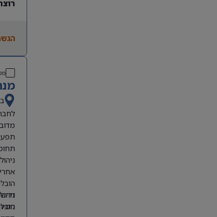
רוצה
הגשת
מס
מנה
בא
לחברה
מדובר
תפעול
תחומי
ניהול
אחריו
הובלת
דרישו
ניהול
ניסיו
הובלת ת