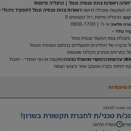
וש/ה ראש/ת צוות פנסיה וגמל | הרצליה פיתוח!
ת השקעות מובילה דרושה
ראש/ת צוות פנסיה וגמל לתפקיד ניהולי 
הרצליה פיתוח, רח’ המנופים 8
קום:
:
א’-ה’ | 08:00-17:00
רה מלאה
ד כולל –
 והובלת צוות תפעול פנסיה וגמל
ול ובקרה של תהליכים תפעוליים בתחום הפנסיה והגמל
ול בחריגים ופתרון תקלות שוטפות
ת:
יות על עמידה ביעדי שירות ורגולציה
✔ ניסיון בתפקיד תפעולי בבית השקעות או גוף מוסדי – חובה!
ת דוחות בקרה ומעקב אחר ביצועי הצוות
 מועמדות
פר משרה
242437
כ/ת טכני/ת לחברת תקשורת בשרון!
רון
משרה מלאה