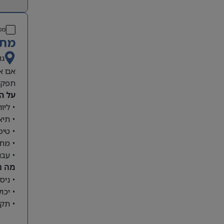
מס
מתא
גו
אם את
תפקיד
על ה
• ליו
• תיא
• טיפ
• מתן
• עבו
מה נ
• ניס
• יכו
• תקש