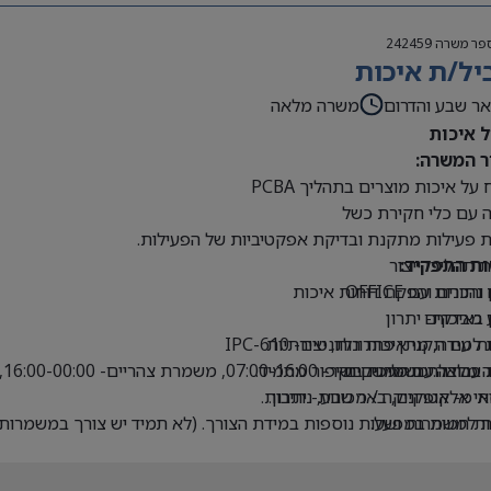
פר משרה
242459
יל/ת איכות
ר שבע והדרום
משרה מלאה
ל איכות
ר המשרה:
 על איכות מוצרים בתהליך PCBA
 עם כלי חקירת כשל
 פעילות מתקנת ובדיקת אפקטיביות של הפעילות.
ות התפקיד:
 תהליכי ייצור
והכרות עם OFFICE
 נתונים והפקת דוחות איכות
 מבדקים
ן באיכות- יתרון
 עם תקני איכות רלוונטים- IPC-610
 למידה, מתן פתרונות, יצירתיות
ת עבודה עם ממשקים
וקר- 07:00-16:00, משמרת צהריים- 16:00-00:00, משמרת לילה- 00:00-07:00(המפעל לא עובד בזמן שבת וחג)
 בהובלת תהליכים ושיפור מתמיד.
י אלקטרוניקה / מכונות- יתרון.
 מ- אופקים, באר שבע, נתיבות.
ות חמות במפעל.
ת למשמרות ושעות נוספות במידת הצורך. (לא תמיד יש צורך במשמרות 