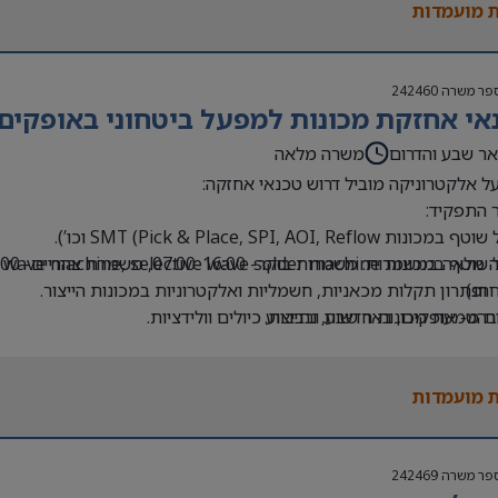
 מועמדות
פר משרה
242460
אי אחזקת מכונות למפעל ביטחוני באופקים
ר שבע והדרום
משרה מלאה
 אלקטרוניקה מוביל דרוש טכנאי אחזקה:
 התפקיד:
ונות SMT (Pick & Place, SPI, AOI, Reflow וכו’).
ות solder wave machine, selective wave solder machine
חג)
 ופתרון תקלות מכאניות, חשמליות ואלקטרוניות במכונות הייצור.
 מ- אופקים, באר שבע, נתיבות.
בהטמעת מכונות חדשות ובביצוע כיולים וולידציות.
 תפקיד:
ות חמות במפעל.
י/ת מכונות / חשמל / אלקטרוניקה – יתרון.
ה בסביבת ייצור אלקטרוני – יתרון.
 מועמדות
 מכונות SMT, , הלחמת גל הלחמה גל סלקטיבית
ת טכנית ברמה טובה – חובה.
ת לעבודה במשמרות ובשעות נוספות.
פר משרה
242469