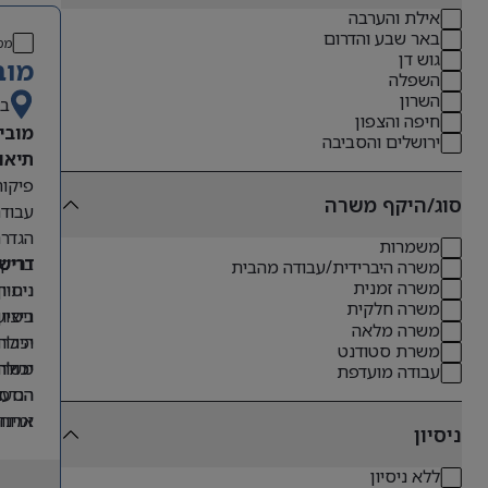
אילת והערבה
באר שבע והדרום
מס
גוש דן
מוב
השפלה
השרון
בא
חיפה והצפון
מובי
ירושלים והסביבה
תיאו
פיקוח
סוג/היקף משרה
עבודה
הגדרת
משמרות
דריש
בדיקת
משרה היברידית/עבודה מהבית
משרה זמנית
ניסיון 
ניתוח
משרה חלקית
ביצוע
ניסיו
משרה מלאה
היכרות
יכולת
משרת סטודנט
יכול
משרה מלאה: משמרות ב
יכולת
עבודה מועדפת
הנדסא
הסעות
ארוח
זמינו
ניסיון
ללא ניסיון