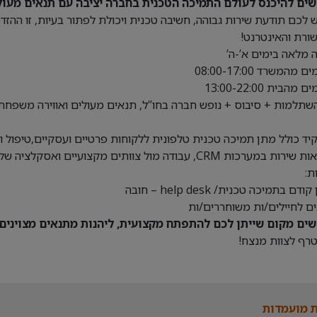
ים להיכנס לעולם התמיכה הטכנית בחברה יציבה עם תנאים מעול
 לכם תודעת שירות גבוהה, חשיבה טכנית ויכולת לפתור בעיות, זו הה
רת והאינטרנט!
מלאה בימים א’-ה’
שתלמות + סיבוס + נופש חברה בחו”ל, תנאים מעולים ואווירה משפחת
ד כולל מתן תמיכה טכנית טלפונית ללקוחות פרטיים ועסקיים,טיפול ופת
ערכות CRM, עבודה מול צוותים מקצועיים ואסקלציה של תקלות מורכבות ועוד.
ת:
ודם בתמיכה טכנית/ help desk – חובה
ם לחיילים/ות משוחררים/ות
ים מקום שייתן לכם להתפתח מקצועית, ליהנות מתנאים מצוינים 
רף לצוות מנצח!
 מועמדות