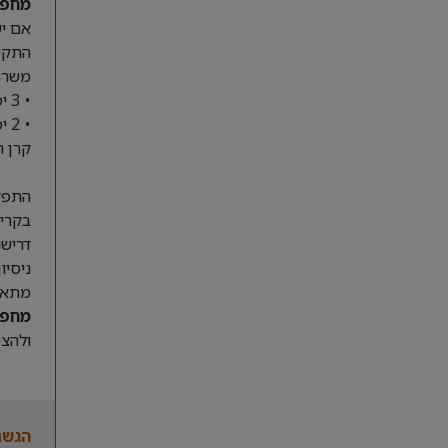
מחפש
אם יש
התקשו
משרה 
• 3 ימים מהמשרד 08:00-17:00
• 2 ימים מהבית 13:00-22:00
קרן ה
התפקי
בקריאות שירות במ
דרישו
ניסיון ק
מתאי
מחפש
ולהצט
הגשת