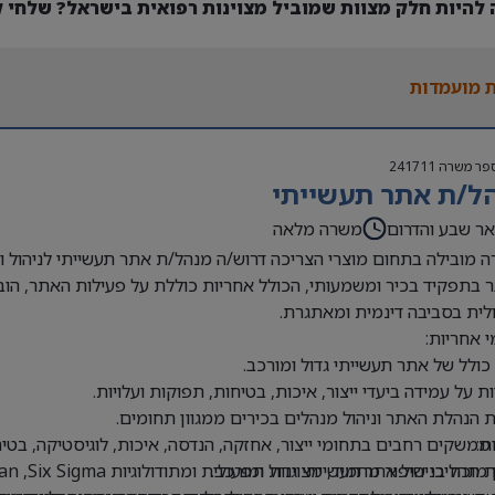
 להיות חלק מצוות שמוביל מצוינות רפואית בישראל? שלחי קו
 מועמדות
פר משרה
241711
ל/ת אתר תעשייתי
ר שבע והדרום
משרה מלאה
 מובילה בתחום מוצרי הצריכה דרוש/ה מנהל/ת אתר תעשייתי לניהול וה
 בתפקיד בכיר ומשמעותי, הכולל אחריות כוללת על פעילות האתר, הובל
ית בסביבה דינמית ומאתגרת.
 אחריות:
 כולל של אתר תעשייתי גדול ומורכב.
ת על עמידה ביעדי ייצור, איכות, בטיחות, תפוקות ועלויות.
 הנהלת האתר וניהול מנהלים בכירים ממגוון תחומים.
ת:
 ממשקים רחבים בתחומי ייצור, אחזקה, הנדסה, איכות, לוגיסטיקה, בטי
ן מוכח בניהול אתר תעשייתי גדול ומורכב.
הליכי שיפור מתמיד, מצוינות תפעולית ומתודולוגיות Lean ,Six Sigma ו-TPM.