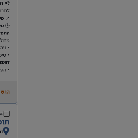
📢
דר
לחבר
📍
מי
🕒
מש
התפקי
ניהול
• ניה
• טיפ
דרישו
• אחר
• הפק
הגשת
מס
תומ
הש