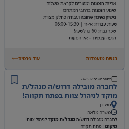
אריזת הזמנות ומוצרים לקראת משלוח
שינוע הזמנות ברחבי המתחם
רישיון נהיגה – חובה
סידור וארגון סחורה ועבודה כחלק מצוות
שעות עבודה: א׳-ה׳ | 06:00-15:30
שכר גבוה: 60 ₪ לשעה!
הגעה עצמית – אין הסעות
תחילת עבודה מיידית!
מיקום – יהוד
הגשת מועמדות
עוד פרטים
מספר משרה
242532
לחברה מובילה דרוש/ה מנהל/ת
מוקד לניהול צוות בפתח תקווה!
גוש דן
משרה מלאה
לחברה מובילה דרוש/ה
מנהל/ת מוקד
לניהול צוות!
מיקום
: פתח תקווה