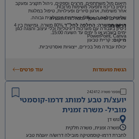
תיאום מול משתתפים, מרצים וספקים, ניהול תקציב ומעקב
ניסיון בריכוז ותפעול משימות מרובות
.
אחר משימות, ארגון סיורים ופעילויות, טיפול במלגות
שליטה מלאה ב
-Office
ואוריינות טכנולוגית גבוהה
.
והחזרים, וסיוע שוטף למנהל/ת התוכנית
.
היקף המשרה: החלפה לחל”ד
80% משרה. גמישות בין 4
דרישות
:
ניסיון בעבודה עם מערכות דיגיטליות וכלי עיצוב והצגה כגון
ימים בשבוע או 5 ימים עד השעה 15:00
.
PowerPoint, Canva
מיקום
:
קריית טבעון
יכולת עבודה מול בכירים, ייצוגיות ואסרטיביות
.
ניסיון במערכות
Priority
ו
-ClickView
יתרון
.
הגשת מועמדות
עוד פרטים
מספר משרה
242412
יועצ/ת טבע למותג דרמו-קוסמטי
מוביל- משרה זמנית
גוש דן
משרה זמנית, משרה חלקית
לחברת דרמו-קוסמטיקה מובילה דרוש/ה יועצ/ת טבע