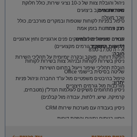
ניהול והובלת צוות של כ-10 נציגי שירות, כולל חלוקת
שכר ותנאים
משימות ומעקב ביצועים
שכר מעולה
טיפול בפניות לקוחות שוטפות ובמקרים מורכבים, כולל
רכב צמוד
מתן פתרונות בזמן אמת
תנאים סוציאליים מלאים
עבודה שוטפת מול ממשקים פנים ארגוניים וחוץ ארגוניים
דרישות התפקיד
(לקוחות, ספקים, גורמים מקצועיים)
א – ה 8:00-17:00
חובה
:
הפקת דוחות, מעקב ובקרה יומיומית על תהליכי השירות
ניסיון בשירות לקוחות ובניהול צוות בשירות לקוחות
הובלת תהליכי שיפור וייעול בתחום השירות
שליטה בסיסית ביישומי
Office
טיפול בהיבטים משפטיים מול עו”ד החברה וניהול פניות
יתרון
:
מורכבות מול גורמים חיצוניים
ניסיון מתחומים משיקים לעולמות הנדל”ן (מטבחים,
קרמיקה, שיש, דלתות, עבודה מול קבלנים)
ניסיון בעבודה עם מערכות שירות/
CRM
ניסיון בניתוח נתונים והפקת דוחות
הגשת מועמדות
עוד פרטים