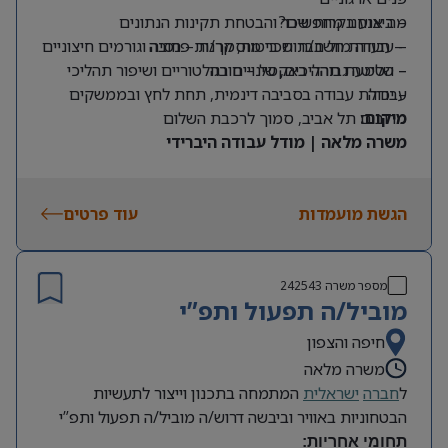
מה אנחנו מחפשים?
– ביצוע בקרות שכר והבטחת תקינות הנתונים
– תעודת חשב/ת שכר מוסמך/ת – חובה
– עבודה מול חברות ביטוח, קרנות פנסיה וגורמים חיצוניים
– שליטה גבוהה באקסל – חובה
– הטמעת תהליכים, שינויים רגולטוריים ושיפור תהליכי
עבודה
– יכולת עבודה בסביבה דינמית, תחת לחץ ובממשקים
מרובים
מיקום:
תל אביב, סמוך לרכבת השלום
משרה מלאה | מודל עבודה היברידי
הגשת מועמדות
עוד פרטים
מספר משרה
242543
מוביל/ה תפעול ותפ”י
חיפה והצפון
משרה מלאה
ל
חברה
ישראלית
המתמחה בתכנון וייצור לתעשיות
הבטחוניות באוויר וביבשה דרוש/ה מוביל/ה תפעול ותפ”י
תחומי אחריות
: