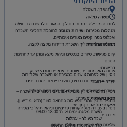
הדיור היוקרתי
גוש דן, השפלה
משרה מלאה
לחברה מובילה בתחום הנדל”ן והמגורים להשכרה דרוש/ה
מנהל/ת מכירות ושירות מנוסה
להובלת תהליכי השכרה
ואכלוס בפרויקטים מגורים איכותיים
.
תחומי אחריות
:
ניהול והובלת תהליך השכרת הדירות מקצה לקצה
.
קיום פגישות, סיורים בנכסים וניהול משא ומתן עד לחתימת
הסכם
.
דרישות
:
עבודה מול מתווכים, שותפים עסקיים וגורמי שיווק
.
ניסיון של לפחות 3 שנים במכירה או השכרה של דירות
מעקב אחר זמינות נכסים, מועדי פינוי וכניסת דיירים
.
יוקרה – חובה
.
עבודה אדמיניסטרטיבית ותיעוד במערכות החברה
.
ניסיון מחברות נדל”ן מובילות בתחום המגורים להשכרה –
יתרון משמעותי
.
תנאים והיקף משרה
:
התניידות בין אתרי הפעילות בהתאם לצור (ת”א- מודיעין).
מיקום
:
תל אביב ומודיעין
ניסיון בעבודה מול לקוחות פרימיום וניהול תהליכי מכירה
משרה מלאה: ימים א’-ה’ 09:00-18:00
מורכבים
.
שכר מעולה+ עמלות
שליטה מלאה ביישומי
Office –
חובה
.
קרן השתלמות מהיום הראשון