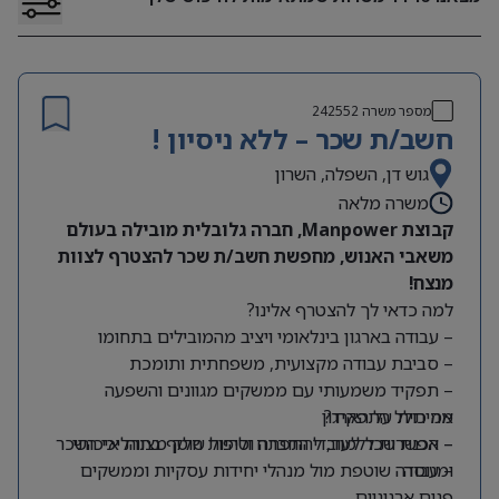
מספר משרה
242552
חשב/ת שכר – ללא ניסיון !
גוש דן, השפלה, השרון
משרה מלאה
קבוצת Manpower, חברה גלובלית מובילה בעולם
משאבי האנוש, מחפשת חשב/ת שכר להצטרף לצוות
מנצח!
למה כדאי לך להצטרף אלינו?
– עבודה בארגון בינלאומי ויציב מהמובילים בתחומו
– סביבת עבודה מקצועית, משפחתית ותומכת
– תפקיד משמעותי עם ממשקים מגוונים והשפעה
מה כולל התפקיד?
אמיתית על הארגון
– אפשרות ללמוד, להתפתח ולהיות חלק מצוות איכותי
– הכנת שכר לעובדי החברה וטיפול שוטף בתהליכי השכר
ומנוסה
– עבודה שוטפת מול מנהלי יחידות עסקיות וממשקים
פנים ארגוניים