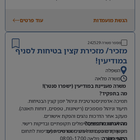
תשלום ימי מחלה מהיום הראשון
אנגלית ברמה גבוהה (דיבור וכתיבה)
.
אשל ונסיעות
הגשת מועמדות
רישיון נהיגה ונכונות להתניידות
.
עוד פרטים
מספר משרה
242529
מזכיר/ מזכירת קצין בטיחות לסניף
במודיעין!
השפלה
משרה מלאה
משרה מעניינת במודיעין (ישפרו סנטר)!
מה בתפקיד?
תמיכה אדמיניסטרטיבית וניהול יומן קצין הבטיחות.
תיעוד וניהול מסמכים (רישיונות, טפסים, דוחות תאונה).
מעקב אחר הדרכות נהגים והפקת אישורים.
מה אנחנו מחפשים?
ניהול רישום רכבים, טיפולים תקופתיים ובדיקות רישוי.
תקשורת שוטפת מול נהגים וגורמים פנים.
ניסיון קודם בעבודה אדמיניסטרטיבית (עדיפות לתחום
התעבורה).
היקף משרה:
מלאה 08:00-17:00