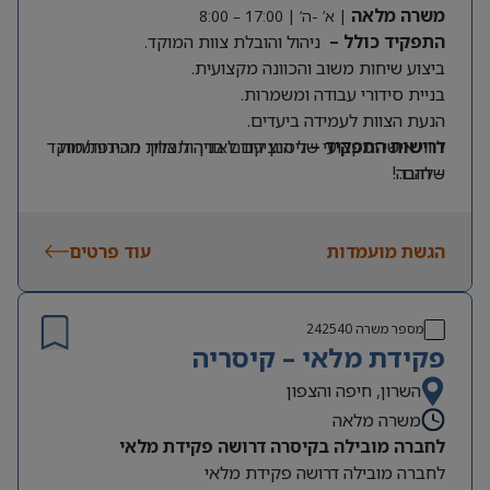
משרה מלאה
| א’ -ה’ | 17:00 – 8:00
התפקיד כולל –
ניהול והובלת צוות המוקד.
ביצוע שיחות משוב והכוונה מקצועית.
בניית סידורי עבודה ומשמרות.
הנעת הצוות לעמידה ביעדים.
דרישות התפקיד –
ליווי אישי ומקצועי של הנציגים לאורך תהליך ההתפתחות
ניסיון קודם בניהול צוות מכירות/מוקד
שלהם.
– חובה!
אחריות על ביצועי המוקד ושיפור מתמיד של התוצאות.
עבודה שוטפת מול הנהלת החברה
הגשת מועמדות
עוד פרטים
מספר משרה
242540
פקידת מלאי – קיסריה
השרון, חיפה והצפון
משרה מלאה
לחברה מובילה בקיסרה דרושה פקידת מלאי
לחברה מובילה דרושה פקידת מלאי