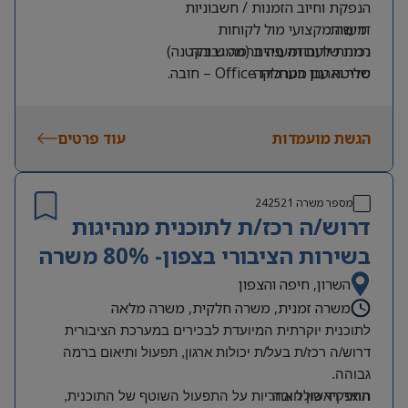
הנפקת וחיוב הזמנות / חשבוניות
דרישות:
מענה מקצועי מול לקוחות
רמת שירות ומענה ברמה גבוהה
נכונות לעבודה פיזית (ממש בקטנה)
שליטה עם מערכות Office – חובה.
סדר וארגון במחלקה
א-ה 07:00 – 16:00
ידע עם מערכות SAP + MANTIS – יתרון
אנגלית ברמה טובה
הגשת מועמדות
עוד פרטים
מספר משרה
242521
דרוש/ה רכז/ת לתוכנית מנהיגות
בשירות הציבורי בצפון- 80% משרה
השרון, חיפה והצפון
משרה זמנית, משרה חלקית, משרה מלאה
לתוכנית יוקרתית המיועדת לבכירים במערכת הציבורית
דרוש/ה רכז/ת בעל/ת יכולות ארגון, תפעול ותיאום ברמה
גבוהה
.
תואר ראשון חובה
.
התפקיד כולל אחריות על התפעול השוטף של התוכנית,