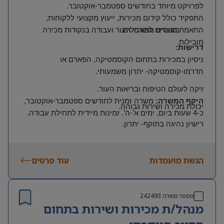
לפרויקט מיוחד בחודשים ספטמבר-אוקטובר
.
התפקיד כולל קידום מכירות, ייעוץ מקצועי ללקוחות,
בונוסים מתוגמלים.
התאמת מוצרים לצורכי העור ועבודה בנקודות מכירה
מובילות.
דרישות
:
ניסיון במכירות בתחום הקוסמטיקה, הפארם או
הדרמו-קוסמטיקה- יתרון משמעותי
.
זיקה לעולם הטיפוח ובריאות העור
.
היקף המשרה
:
משרה זמנית לחודשים ספטמבר-אוקטובר,
יכולת מכירה ושירות גבוהה
.
כ-4 שעות ביום, ימים א’-ה’. זמינות מיידית לתחילת עבודה
.
רישיון נהיגה בתוקף- יתרון
.
ניידות בין נקודות מכירה
.
הגשת מועמדות
עוד פרטים
מספר משרה
242493
מנהל/ת מכירות ושירות בתחום