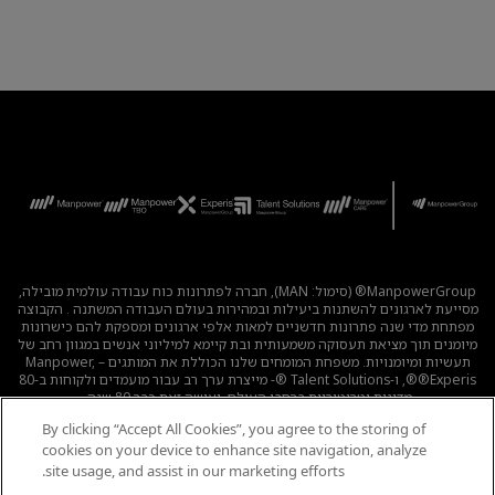
ManpowerGroup® (סימול: MAN), חברה לפתרונות כוח עבודה עולמית מובילה,
מסייעת לארגונים להשתנות ביעילות ובמהירות בעולם העבודה המשתנה . הקבוצה
מפתחת מדי שנה פתרונות חדשניים למאות אלפי ארגונים ומספקת להם כישרונות
מיומנים תוך מציאת תעסוקה משמעותית ובת קיימא למיליוני אנשים במגוון רחב של
תעשיות ומיומנויות. משפחת המומחים שלנו הכוללת את המותגים – Manpower,
®Experis®, ו-Talent Solutions ®- מייצרת ערך רב עבור מועמדים ולקוחות ב-80
מדינות וטריטוריות ברחבי העולם, ועושה זאת כבר 80 שנה.
By clicking “Accept All Cookies”, you agree to the storing of
לכל המשרות
|
מדיניות הפרטיות
|
תנאי השימוש
|
נגישות
|
cookies on your device to enhance site navigation, analyze
קוד אתי
|
מדיניות Cookie
site usage, and assist in our marketing efforts.