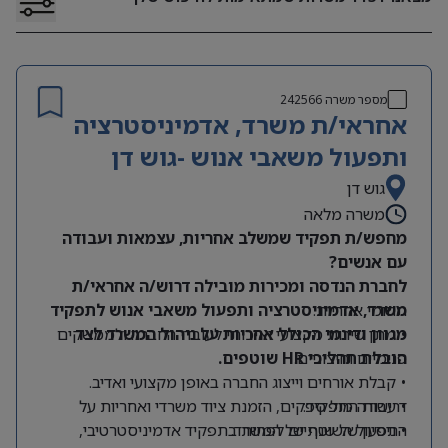
מספר משרה
242566
אחראי/ת משרד, אדמיניסטרציה
ותפעול משאבי אנוש -גוש דן
גוש דן
משרה מלאה
מחפש/ת תפקיד שמשלב אחריות, עצמאות ועבודה
עם אנשים?
לחברת הנדסה ומכירות מובילה דרוש/ה אחראי/ת
תחומי אחריות:
משרד, אדמיניסטרציה ותפעול משאבי אנוש לתפקיד
מגוון ודינמי הכולל אחריות על ניהול המשרד לצד
• מתן שירות מקצועי ואיכותי לעובדי החברה ולממשקים
הובלת תהליכי HR שוטפים.
פנימיים וחיצוניים.
• קבלת אורחים וייצוג החברה באופן מקצועי ואדיב.
דרישות התפקיד:
• עבודה מול ספקים, הזמנת ציוד משרדי ואחריות על
התפעול השוטף של המשרד.
• ניסיון של שנתיים לפחות בתפקיד אדמיניסטרטיבי,