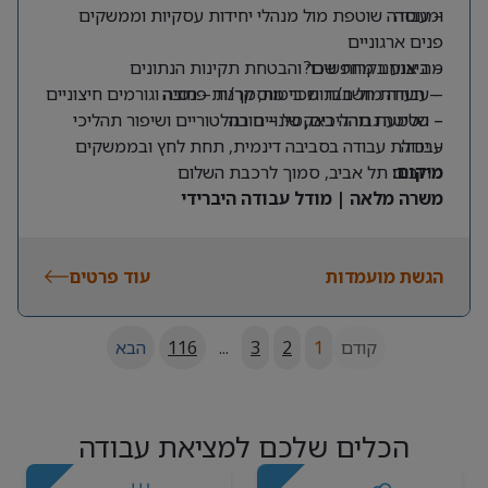
ומנוסה
– עבודה שוטפת מול מנהלי יחידות עסקיות וממשקים
פנים ארגוניים
מה אנחנו מחפשים?
– ביצוע בקרות שכר והבטחת תקינות הנתונים
– תעודת חשב/ת שכר מוסמך/ת – חובה
– עבודה מול חברות ביטוח, קרנות פנסיה וגורמים חיצוניים
– שליטה גבוהה באקסל – חובה
– הטמעת תהליכים, שינויים רגולטוריים ושיפור תהליכי
עבודה
– יכולת עבודה בסביבה דינמית, תחת לחץ ובממשקים
מרובים
מיקום:
תל אביב, סמוך לרכבת השלום
משרה מלאה | מודל עבודה היברידי
הגשת מועמדות
עוד פרטים
קודם
1
2
3
...
116
הבא
הכלים שלכם למציאת עבודה