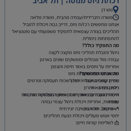
רכז/ת גיוס מנוסה | תל אביב
גוש דן
משרה היברידית/עבודה מהבית, משרה מלאה
אנחנו מחפשים רכז/ת גיוס, דרייב גבוה ויכולת להוביל
תהליכים בצורה עצמאית לתפקיד משמעותי עם פוטנציאל
להתפתחות ניהולית.
מה התפקיד כולל?
ניהול והובלת תהליכי גיוס מקצה לקצה
עבודה מול מנהלים וממשקים שונים בארגון
אחריות על גיוסים באזור חיפה והצפון
מה אנחנו מחפשים?
פיתוח והרחבת מקורות גיוס
ניסיון קודם בניהול – יתרון
יצירת קשרים ועבודה מול לשכות תעסוקה וגורמים
רלוונטיים באזור
ניסיון בגיוס – יתרון
היכרות טובה עם אזור הצפון ושוק התעסוקה המקומי
איתור מועמדים באופן יזום ושימוש בפלטפורמות גיוס
שונות
עצמאות, אחריות ויכולת ניהול עצמי גבוהה
📍 מיקום: תל אביב
ראש גדול, יוזמה וחשיבה יצירתית
יחסי אנוש מעולים ויכולת הנעת תהליכים
📩 לשליחת קורות חיים: