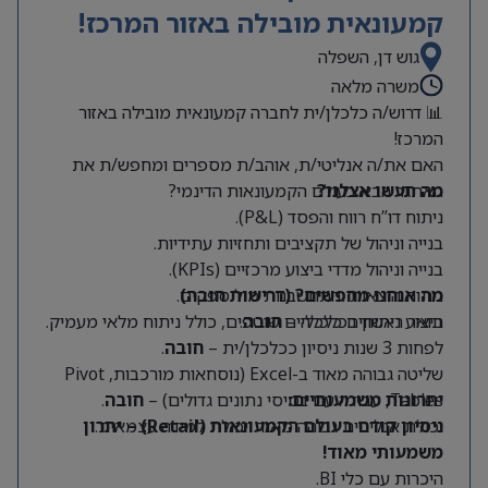
קמעונאית מובילה באזור המרכז!
גוש דן, השפלה
משרה מלאה
📊 דרוש/ה כלכלן/ית לחברה קמעונאית מובילה באזור
המרכז!
האם את/ה אנליטי/ת, אוהב/ת מספרים ומחפש/ת את
מה תעשו אצלנו?
האתגר הבא בעולם הקמעונאות הדינמי?
ניתוח דו”ח רווח והפסד (P&L).
בנייה וניהול של תקציבים ותחזיות עתידיות.
בנייה וניהול מדדי ביצוע מרכזיים (KPIs).
מה אנחנו מחפשים? (דרישות חובה)
ניתוח הוצאות והתחשבנות מול ספקים.
תואר ראשון בכלכלה –
חובה
.
ביצוע ניתוחים כלכליים שוטפים, כולל ניתוח מלאי מעמיק.
לפחות 3 שנות ניסיון ככלכלן/ית –
חובה
.
שליטה גבוהה מאוד ב-Excel (נוסחאות מורכבות, Pivot
Tables, עבודה עם בסיסי נתונים גדולים) –
יתרונות משמעותיים:
חובה
.
יכולת אנליטית גבוהה מאוד ויכולת למידה עצמאית.
ניסיון קודם בעולם הקמעונאות (Retail) – יתרון
משמעותי מאוד!
היכרות עם כלי BI.