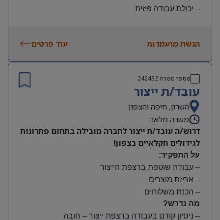
– יכולת עבודה פיזית
– נכונות להגעה עצמאית
היקף משרה:
הגשת מועמדות
עוד פרטים
משמרות:
בוקר 7:00-15:00 | צהריים 15:00-23:00 | לילה 23:00-
7:00
מספר משרה
242432
שעות נוספות לפי צורך
עובד/ת ייצור
תנאים:
סיבוס
השרון, חיפה והצפון
קרן השתלמות
משרה מלאה
דרוש/ה עובד/ת ייצור לחברה מובילה בתחום פתרונות
לגידולים חקלאיים בצפון!
על התפקיד:
– עבודה שוטפת ברצפת הייצור
– אריזת מוצרים
– הכנת משלוחים
מה נדרש?
– ניסיון קודם בעבודה ברצפת ייצור – חובה