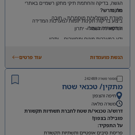
הגשה, בדיקה והחתמת תיקי מתקן רשמיים באתרי
הלקוח
.
מה נדרש?
תעודת חשמלאי/ת מוסמך/ת
–
חובה
ביצוע בדיקות תקינות יזומות למערכות המדידה
והתקשורת בשטח
.
הנדסאי/ת חשמל
–
יתרון
ידע במערכות מונים ומחשבים
–
יתרון
יכולת עמידה בלחץ ונכונות לעבודה מאומצת
הגשת מועמדות
עוד פרטים
היקף משרה:
משרה מלאה | ימים: א’-ה’ | שעות: 8:00–17:00
תנאים:
מספר משרה
242489
רכב צמוד וטלפון סלולרי
מתקין/ טכנאי שטח
שכר גבוה
חיפה והצפון
משרה מלאה
מיקום: קדימה צורן
דרוש/ה טכנאי/ת שטח לחברת תשתיות תקשורת
מובילה בצפון!
על התפקיד:
פריסת סיבים אופטיים ותשתיות תקשורת