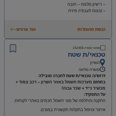
– רישיון מלגזה – חובה
– נכונות לעבודה פיזית
– נכונות להגעה עצמאית
היקף משרה:
הגשת מועמדות
עוד פרטים
משרה מלאה | ימים א-ה | 6:30-15:30
תנאים:
שכר גבוה
מספר משרה
242458
קרן השתלמות ובונוסים
טכנאי/ת שטח
עובד חברה מהיום הראשון
מיקום: חדרה
השרון
משרה מלאה
דרוש/ה טכנאי/ת שטח לחברה מובילה
בתחום
מערכות חשמל באזור השרון – רכב צמוד +
מכשיר נייד + שכר גבוה!
על התפקיד:
התקנה והחלפה של מוני חשמל חכמים באתרי לקוחות
.
איתור וטיפול בתקלות תקשורת במונים
.