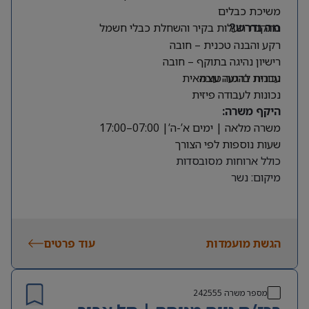
משיכת כבלים
התקנת תעלות בקיר והשחלת כבלי חשמל
מה נדרש?
רקע והבנה טכנית – חובה
רישיון נהיגה בתוקף – חובה
עברית ברמה טובה
נכונות להגעה עצמאית
נכונות לעבודה פיזית
היקף משרה:
משרה מלאה | ימים א’-ה’| 07:00–17:00
שעות נוספות לפי הצורך
כולל ארוחות מסובסדות
מיקום: נשר
הגשת מועמדות
עוד פרטים
מספר משרה
242555