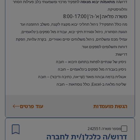
דרוש/ה
מתאמ/ת יבוא מנוסה
לתפקיד מרכזי ומשמעותי בלב פעילות הסחר
והלוגיסטיקה.
משרה מלאה|א’-ה’|8:00-17:00
מה כולל התפקיד? ניהול תהליכי יבוא מקצה לקצה, משלב ההזמנה ועד
הגעת הסחורה, ניהול וסגירת תיקי יבוא, עבודה מול ספקים בינלאומיים,
עמילי מכס ומשלחים, ניהול משלוחים ימיים ואוויריים, בקרת עלויות, הפקת
דוחות ותשלומים לספקים ועוד.
דרישות:
ניסיון של שנתיים לפחות בתחום היבוא – חובה
ניסיון בעבודה מול ספקים בינלאומיים – חובה
אנגלית ברמה גבוהה מאוד (קריאה, כתיבה ודיבור) – חובה
שליטה מלאה ב-Excel, כולל נוסחאות – חובה
ניסיון בעולם האופנה או הריטייל – יתרון משמעותי
הגשת מועמדות
עוד פרטים
מספר משרה
242551
דרוש/ה כלכלן/ית לחברה