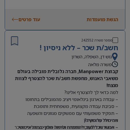
הגשת מועמדות
עוד פרטים
מספר משרה
242552
חשב/ת שכר – ללא ניסיון !
גוש דן, השפלה, השרון
משרה מלאה
קבוצת Manpower, חברה גלובלית מובילה בעולם
משאבי האנוש, מחפשת חשב/ת שכר להצטרף לצוות
מנצח!
למה כדאי לך להצטרף אלינו?
– עבודה בארגון בינלאומי ויציב מהמובילים בתחומו
– סביבת עבודה מקצועית, משפחתית ותומכת
– תפקיד משמעותי עם ממשקים מגוונים והשפעה
מה כולל התפקיד?
אמיתית על הארגון
– אפשרות ללמוד, להתפתח ולהיות חלק מצוות איכותי
– הכנת שכר לעובדי החברה וטיפול שוטף בתהליכי השכר