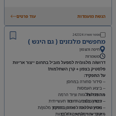
הגשת מועמדות
עוד פרטים
מספר משרה
242324
מחפשים מלגזנים ( גם היגש )
חיפה והצפון
משמרות
דרוש/ה מלגזנ/ית למפעל מוביל בתחום ייצור אריזות
פלסטיק בצפון + קרן השתלמות!
על התפקיד:
– סידור סחורה במחסן
– ביצוע העמסות
מה נדרש?
– תפעול מלגזות וציוד הרמה
– רישיון מלגזה – חובה
– עבודה בסביבת ייצור תעשייתית
– שמירה על סדר וארגון במחסן
– ניסיון של שנה לפחות בתפקיד מלגזן/ת
מיקום: אזור תעשייה ג’וליס
– אחריות ויכולת עבודה בצוות