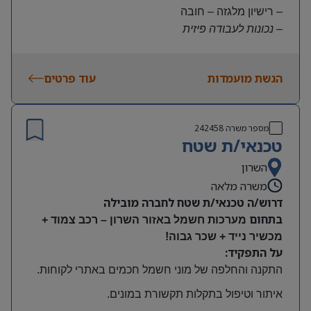
– רישיון מלגזה – חובה
– נכונות לעבודה פיזית
– נכונות להגעה עצמאית
היקף משרה:
הגשת מועמדות
עוד פרטים
משרה מלאה | ימים א-ה | 6:30-15:30
תנאים:
שכר גבוה
מספר משרה
242458
קרן השתלמות ובונוסים
טכנאי/ת שטח
עובד חברה מהיום הראשון
מיקום: חדרה
השרון
משרה מלאה
דרוש/ה טכנאי/ת שטח לחברה מובילה
בתחום
מערכות חשמל באזור השרון – רכב צמוד +
מכשיר נייד + שכר גבוה!
על התפקיד:
התקנה והחלפה של מוני חשמל חכמים באתרי לקוחות
.
איתור וטיפול בתקלות תקשורת במונים
.