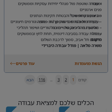
ומנוסה
– עבודה שוטפת מול מנהלי יחידות עסקיות וממשקים
פנים ארגוניים
מה אנחנו מחפשים?
– ביצוע בקרות שכר והבטחת תקינות הנתונים
– תעודת חשב/ת שכר מוסמך/ת – חובה
– עבודה מול חברות ביטוח, קרנות פנסיה וגורמים חיצוניים
– שליטה גבוהה באקסל – חובה
– הטמעת תהליכים, שינויים רגולטוריים ושיפור תהליכי
עבודה
– יכולת עבודה בסביבה דינמית, תחת לחץ ובממשקים
מרובים
מיקום:
תל אביב, סמוך לרכבת השלום
משרה מלאה | מודל עבודה היברידי
הגשת מועמדות
עוד פרטים
קודם
1
2
3
...
116
הבא
הכלים שלכם למציאת עבודה