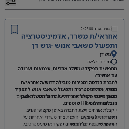
מספר משרה
242566
אחראי/ת משרד, אדמיניסטרציה
ותפעול משאבי אנוש -גוש דן
גוש דן
משרה מלאה
מחפש/ת תפקיד שמשלב אחריות, עצמאות ועבודה
עם אנשים?
לחברת הנדסה ומכירות מובילה דרוש/ה אחראי/ת
תחומי אחריות:
משרד, אדמיניסטרציה ותפעול משאבי אנוש לתפקיד
מגוון ודינמי הכולל אחריות על ניהול המשרד לצד
• מתן שירות מקצועי ואיכותי לעובדי החברה ולממשקים
הובלת תהליכי HR שוטפים.
פנימיים וחיצוניים.
• קבלת אורחים וייצוג החברה באופן מקצועי ואדיב.
דרישות התפקיד:
• עבודה מול ספקים, הזמנת ציוד משרדי ואחריות על
התפעול השוטף של המשרד.
• ניסיון של שנתיים לפחות בתפקיד אדמיניסטרטיבי,