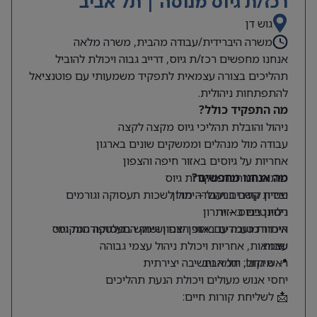
רכז/ת גיוס מנוסה | תל אביב
גוש דן
משרה היברידית/עבודה מהבית, משרה מלאה
אנחנו מחפשים רכז/ת גיוס, דרייב גבוה ויכולת להוביל
תהליכים בצורה עצמאית לתפקיד משמעותי עם פוטנציאל
להתפתחות ניהולית.
מה התפקיד כולל?
ניהול והובלת תהליכי גיוס מקצה לקצה
עבודה מול מנהלים וממשקים שונים בארגון
אחריות על גיוסים באזור חיפה והצפון
מה אנחנו מחפשים?
פיתוח והרחבת מקורות גיוס
ניסיון קודם בניהול – יתרון
יצירת קשרים ועבודה מול לשכות תעסוקה וגורמים
רלוונטיים באזור
ניסיון בגיוס – יתרון
היכרות טובה עם אזור הצפון ושוק התעסוקה המקומי
איתור מועמדים באופן יזום ושימוש בפלטפורמות גיוס
שונות
עצמאות, אחריות ויכולת ניהול עצמי גבוהה
📍 מיקום: תל אביב
ראש גדול, יוזמה וחשיבה יצירתית
יחסי אנוש מעולים ויכולת הנעת תהליכים
📩 לשליחת קורות חיים: