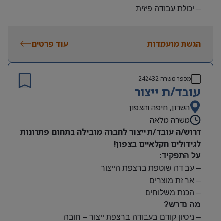
– יכולת עבודה פיזית
– נכונות להגעה עצמאית
היקף משרה:
הגשת מועמדות
עוד פרטים
משמרות:
בוקר 7:00-15:00 | צהריים 15:00-23:00 | לילה 23:00-
7:00
מספר משרה
242432
שעות נוספות לפי צורך
עובד/ת ייצור
תנאים:
סיבוס
השרון, חיפה והצפון
קרן השתלמות
משרה מלאה
דרוש/ה עובד/ת ייצור לחברה מובילה בתחום פתרונות
לגידולים חקלאיים בצפון!
על התפקיד:
– עבודה שוטפת ברצפת הייצור
– אריזת מוצרים
– הכנת משלוחים
מה נדרש?
– ניסיון קודם בעבודה ברצפת ייצור – חובה