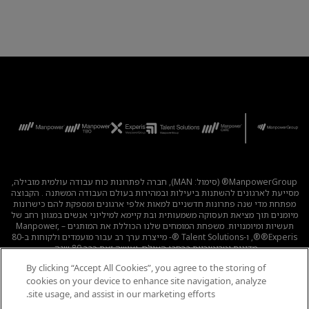
ManpowerGroup® (סימול: MAN), חברה לפתרונות כוח עבודה עולמית מובילה,
מסייעת לארגונים להשתנות ביעילות ובמהירות בעולם העבודה המשתנה . הקבוצה
מפתחת מדי שנה פתרונות חדשניים למאות אלפי ארגונים ומספקת להם כישרונות
מיומנים תוך מציאת תעסוקה משמעותית ובת קיימא למיליוני אנשים במגוון רחב של
תעשיות ומיומנויות. משפחת המומחים שלנו הכוללת את המותגים – Manpower,
®Experis®, ו-Talent Solutions ®- מייצרת ערך רב עבור מועמדים ולקוחות ב-80
מדינות וטריטוריות ברחבי העולם, ועושה זאת כבר 80 שנה.
By clicking “Accept All Cookies”, you agree to the storing of
לכל המשרות
|
מדיניות הפרטיות
|
תנאי השימוש
|
נגישות
|
cookies on your device to enhance site navigation, analyze
קוד אתי
|
מדיניות Cookie
site usage, and assist in our marketing efforts.