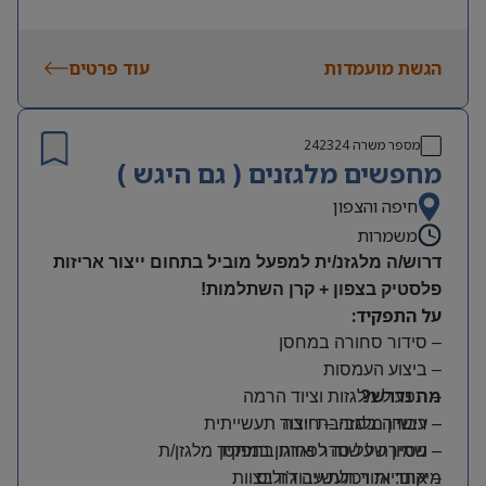
הגשת מועמדות
עוד פרטים
מספר משרה
242324
מחפשים מלגזנים ( גם היגש )
חיפה והצפון
משמרות
דרוש/ה מלגזנ/ית למפעל מוביל בתחום ייצור אריזות
פלסטיק בצפון + קרן השתלמות!
על התפקיד:
– סידור סחורה במחסן
– ביצוע העמסות
מה נדרש?
– תפעול מלגזות וציוד הרמה
– רישיון מלגזה – חובה
– עבודה בסביבת ייצור תעשייתית
– שמירה על סדר וארגון במחסן
– ניסיון של שנה לפחות בתפקיד מלגזן/ת
מיקום: אזור תעשייה ג’וליס
– אחריות ויכולת עבודה בצוות