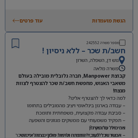
הגשת מועמדות
עוד פרטים
מספר משרה
242552
חשב/ת שכר – ללא ניסיון !
גוש דן, השפלה, השרון
משרה מלאה
קבוצת Manpower, חברה גלובלית מובילה בעולם
משאבי האנוש, מחפשת חשב/ת שכר להצטרף לצוות
מנצח!
למה כדאי לך להצטרף אלינו?
– עבודה בארגון בינלאומי ויציב מהמובילים בתחומו
– סביבת עבודה מקצועית, משפחתית ותומכת
– תפקיד משמעותי עם ממשקים מגוונים והשפעה
מה כולל התפקיד?
אמיתית על הארגון
– אפשרות ללמוד, להתפתח ולהיות חלק מצוות איכותי
– הכנת שכר לעובדי החברה וטיפול שוטף בתהליכי השכר