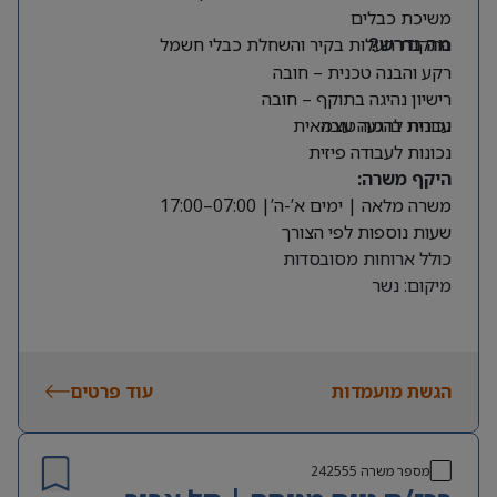
משיכת כבלים
התקנת תעלות בקיר והשחלת כבלי חשמל
מה נדרש?
רקע והבנה טכנית – חובה
רישיון נהיגה בתוקף – חובה
עברית ברמה טובה
נכונות להגעה עצמאית
נכונות לעבודה פיזית
היקף משרה:
משרה מלאה | ימים א’-ה’| 07:00–17:00
שעות נוספות לפי הצורך
כולל ארוחות מסובסדות
מיקום: נשר
הגשת מועמדות
עוד פרטים
מספר משרה
242555