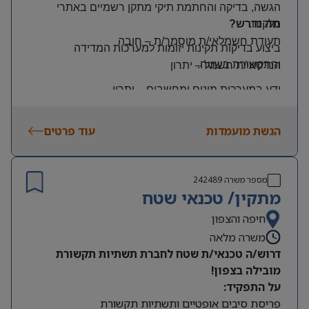
הגשה, בדיקה והחתמת תיקי מתקן רשמיים באתרי
הלקוח
.
מה נדרש?
תעודת חשמלאי/ת מוסמך/ת
–
חובה
ביצוע בדיקות תקינות יזומות למערכות המדידה
והתקשורת בשטח
.
הנדסאי/ת חשמל
–
יתרון
ידע במערכות מונים ומחשבים
–
יתרון
יכולת עמידה בלחץ ונכונות לעבודה מאומצת
הגשת מועמדות
עוד פרטים
היקף משרה:
משרה מלאה | ימים: א’-ה’ | שעות: 8:00–17:00
תנאים:
מספר משרה
242489
רכב צמוד וטלפון סלולרי
מתקין/ טכנאי שטח
שכר גבוה
חיפה והצפון
משרה מלאה
מיקום: קדימה צורן
דרוש/ה טכנאי/ת שטח לחברת תשתיות תקשורת
מובילה בצפון!
על התפקיד:
פריסת סיבים אופטיים ותשתיות תקשורת