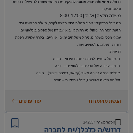
דרוש/ה
מתאמ/ת יבוא מנוסה
לתפקיד מרכזי ומשמעותי בלב פעילות הסחר
והלוגיסטיקה.
משרה מלאה|א’-ה’|8:00-17:00
מה כולל התפקיד? ניהול תהליכי יבוא מקצה לקצה, משלב ההזמנה ועד
הגעת הסחורה, ניהול וסגירת תיקי יבוא, עבודה מול ספקים בינלאומיים,
עמילי מכס ומשלחים, ניהול משלוחים ימיים ואוויריים, בקרת עלויות, הפקת
דוחות ותשלומים לספקים ועוד.
דרישות:
ניסיון של שנתיים לפחות בתחום היבוא – חובה
ניסיון בעבודה מול ספקים בינלאומיים – חובה
אנגלית ברמה גבוהה מאוד (קריאה, כתיבה ודיבור) – חובה
שליטה מלאה ב-Excel, כולל נוסחאות – חובה
ניסיון בעולם האופנה או הריטייל – יתרון משמעותי
הגשת מועמדות
עוד פרטים
מספר משרה
242551
דרוש/ה כלכלן/ית לחברה