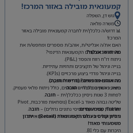
קמעונאית מובילה באזור המרכז!
גוש דן, השפלה
משרה מלאה
📊 דרוש/ה כלכלן/ית לחברה קמעונאית מובילה באזור
המרכז!
האם את/ה אנליטי/ת, אוהב/ת מספרים ומחפש/ת את
מה תעשו אצלנו?
האתגר הבא בעולם הקמעונאות הדינמי?
ניתוח דו”ח רווח והפסד (P&L).
בנייה וניהול של תקציבים ותחזיות עתידיות.
בנייה וניהול מדדי ביצוע מרכזיים (KPIs).
מה אנחנו מחפשים? (דרישות חובה)
ניתוח הוצאות והתחשבנות מול ספקים.
תואר ראשון בכלכלה –
חובה
.
ביצוע ניתוחים כלכליים שוטפים, כולל ניתוח מלאי מעמיק.
לפחות 3 שנות ניסיון ככלכלן/ית –
חובה
.
שליטה גבוהה מאוד ב-Excel (נוסחאות מורכבות, Pivot
Tables, עבודה עם בסיסי נתונים גדולים) –
יתרונות משמעותיים:
חובה
.
יכולת אנליטית גבוהה מאוד ויכולת למידה עצמאית.
ניסיון קודם בעולם הקמעונאות (Retail) – יתרון
משמעותי מאוד!
היכרות עם כלי BI.