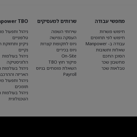
מחפשי עבודה
שרותים למעסיקים
power TBO
חיפוש משרות
שירותי השמה
ניהול ותפעול מו
חיפוש לפי תחומים
העסקה גמישה
טלפוניים
עבודה ב- Manpower
גיוס לתקופות קצרות
ניקיון ותחזוקת 
שאלות ותשובות
גיוס בכירים
נקיים
הסוכן החכם
On-Site
ניהול בעולמות
מחשבון שכר
מיקור חוץ TBO
הלוגיסטיקה
טבלאות שכר
השאלת מומחים בגיוס
ניהול בעולמות הי
Payroll
האריזה וההרכבה
ניהול ותפעול מע
תומכים
ניהול בעולמות 
הטכנולוגית