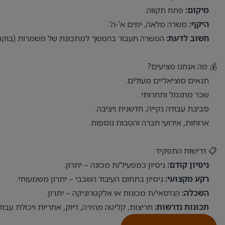
מיקום:
פתח תקווה.
היקף:
משרה מלאה, ימים א’-ה’.
חשוב לדעת:
המשרה תעבור בהמשך למתכונת של משמרות (בוקר, צ
💰 מה אנחנו מציעים?
תנאים סוציאליים מעולים.
שכר מתגמל ותחרותי.
סביבת עבודה נקייה, חדשנית ויציבה.
ארוחות, אירועי חברה והטבות נוספות.
📋 דרישות התפקיד
ניסיון קודם:
ניסיון כמפעיל/ת מכונה – יתרון.
רקע מקצועי:
ניסיון בתחום העיבוד השבבי – יתרון משמעותי.
השכלה:
הנדסאי/ת מכונות או אלקטרוניקה – יתרון.
תכונות נדרשות:
חריצות, קליטה מהירה, דיוק, אחריות ויכולת עבוד