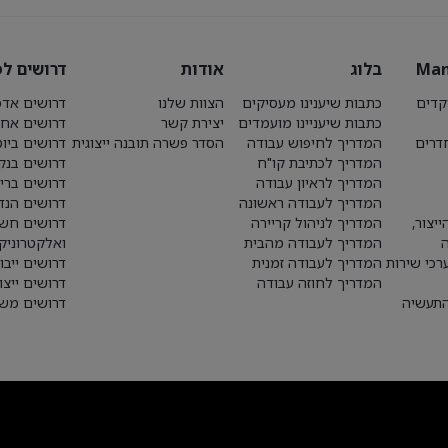
Man
בלוג
אודות
דרושים לפ
קדים
כתבות שיענינו מעסיקים
הצוות שלנו
דרושים אדמ
כתבות שיעניינו מועמדים
יצירת קשר
דרושים אחז
חדרים
המדריך לחיפוש עבודה
הסדר פשרה תובנה ייצוגית
דרושים ביו
המדריך לכתיבת קו"ח
דרושים בנק
המדריך לראיון עבודה
דרושים ברי
המדריך לעבודה ראשונה
דרושים הנד
יצור,
המדריך לניהול קריירה
דרושים חש
המדריך לעבודה מהבית
ואלקטרוניק
רכי שירות
המדריך לעבודה זמנית
דרושים ייבו
המדריך לחוזה עבודה
דרושים ייצו
התעשיה
דרושים משא