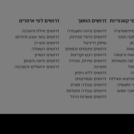
י קטגוריות
דרושים המשך
דרושים לפי איזורים
יניסטרציה
דרושים נהיגה ותעבורה
דרושים אילת והערבה
קה וטכני
דרושים ניהול מכירות,
דרושים באר שבע והדרום
טק
שיווק ודיגיטל
דרושים גוש דן
אות
דרושים פיננסים וכספים
דרושים השפלה
אות ורפואה
דרושים רכש וקניינות
דרושים השרון
סה ותשתיות
דרושים שירות, מכירה
דרושים חיפה והצפון
מל
ותמיכה
דרושים ירושלים והסביבה
ה
דרושים ללא ניסיון
א/יצוא ושילוח
דרושים סטודנטים
ר ותעשיה
דרושים עבודה זמנית
בי אנוש
דרושים עבודה מועדפת
דרושים משרות ניהול