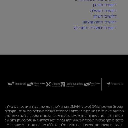
דרושים גוש דן
דרושים השפלה
דרושים השרון
דרושים חיפה והצפון
דרושים ירושלים והסביבה
ManpowerGroup® (סימול: MAN), חברה לפתרונות כוח עבודה עולמית מובילה,
מסייעת לארגונים להשתנות ביעילות ובמהירות בעולם העבודה המשתנה . הקבוצה
מפתחת מדי שנה פתרונות חדשניים למאות אלפי ארגונים ומספקת להם כישרונות
מיומנים תוך מציאת תעסוקה משמעותית ובת קיימא למיליוני אנשים במגוון רחב של
תעשיות ומיומנויות. משפחת המומחים שלנו הכוללת את המותגים – Manpower,