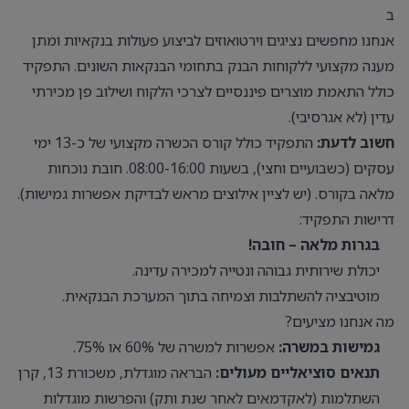
ב
אנחנו מחפשים נציגים וירטואוזים לביצוע פעולות בנקאיות ומתן
מענה מקצועי ללקוחות הבנק בתחומי הבנקאות השונים. התפקיד
כולל התאמת מוצרים פיננסיים לצרכי הלקוח ושילוב פן מכירתי
עדין (לא אגרסיבי).
חשוב לדעת:
התפקיד כולל קורס הכשרה מקצועי של כ-13 ימי
עסקים (כשבועיים וחצי), בשעות 08:00-16:00. חובת נוכחות
מלאה בקורס. (יש לציין אילוצים מראש לבדיקת אפשרות גמישות).
דרישות התפקיד:
בגרות מלאה – חובה!
יכולת שירותית גבוהה ונטייה למכירה עדינה.
מוטיבציה להשתלבות וצמיחה בתוך המערכת הבנקאית.
מה אנחנו מציעים?
גמישות במשרה:
אפשרות למשרה של 60% או 75%.
תנאים סוציאליים מעולים:
הבראה מוגדלת, משכורת 13, קרן
השתלמות (לאקדמאים לאחר שנת ותק) והפרשות מוגדלות