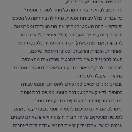
מחפשים, אנחנו כאן כדי לסייע .
מה חשוב לבדוק לפני חתימה על חוזה למשרה זמנית?
כל עבודה, כולל עבודות זמניות, מתחילה בחתימה על הסכם
העסקה – חוזה משפטי המחייב את שני הצצדים ומפרט את
תנאי העבודה, משך ההעסקה (כולל אופציה להארכה או
לקביעות, אם ישנן כאלה), הגדרת התפקיד שלכם, תחומי
האחריות, הזכויות והחובות, וכמובן התגמול שלכם.
חשוב להבין על סעיף כדי להבטיח שהתנאים מתאימים
לציפיות שלכם, לתיאור התפקיד הראשוני ולנושאים שסוכמו
בתהליך הקבלה למשרה.
עובדים זמניים זכאים כמו כולם ליחס הוגן ותנאי עבודה
בטוחים. ללא קשר למעמדכם הזמני, מגיעים לכם אותם
דברים כמו עמיתיכם הקבועים בתפקידים דומים.
שימו לב: אם אתם מגיעים לתפקיד זמני כעובדי קבלן, אתם
למעשה מועסקים על ידי חברה חיצונית ולא זו שאתם עובדים
עבורה בפועל. אתם עדיין זכאים לתנאי עבודה זהים לאחרים