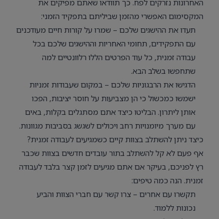
האחרונות נזרקים לפח. כך תוודאו שאתם מפיקים את
המקסימום האפשרי מהזמן שביליתם בתפקיד הזמני:
תעדו את ההישגים שלכם – שמרו על קורות חיים מעודכנים
עם התפקידים, תחומי האחריות וההישגים שלכם בכל
עבודה זמנית, כל עוד הפרטים הללו רלוונטיים למה
שתחפשו בשלב הבא.
הדגישו את הרבגוניות שלכם – במקום שעבודות זמניות
ישמשו כמכשול כי הן מצביעות על חוסר יציבות, הפכו
אותן ליתרון. הבליטו כיצד אתם מסתגלים בקלות, באים
עם מערך מיומנויות רחב ויכולים לשגשג בסביבות מגוונות.
כיצד ניתן להשתלב בצוות קיים כשמגיעים לעבודה זמנית?
אף פעם לא קל להשתלב בתור עובדים חדשים בצוות שכבר
רץ לפניכם, בעיקר אם אתם מגיעים לזמן קצר בלבד לעבודה
זמנית. הנה כמה טיפים:
תקשרו עם אחרים – צרו קשר עם חברי הצוות והביע
נכונות ללמוד.