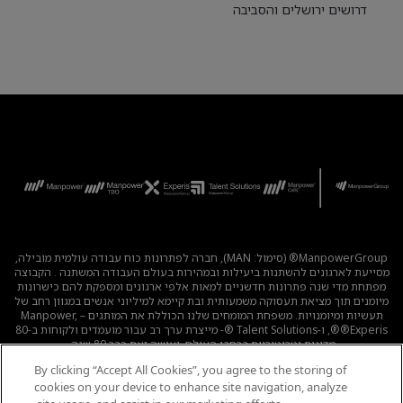
דרושים ירושלים והסביבה
ManpowerGroup® (סימול: MAN), חברה לפתרונות כוח עבודה עולמית מובילה,
מסייעת לארגונים להשתנות ביעילות ובמהירות בעולם העבודה המשתנה . הקבוצה
מפתחת מדי שנה פתרונות חדשניים למאות אלפי ארגונים ומספקת להם כישרונות
מיומנים תוך מציאת תעסוקה משמעותית ובת קיימא למיליוני אנשים במגוון רחב של
תעשיות ומיומנויות. משפחת המומחים שלנו הכוללת את המותגים – Manpower,
®Experis®, ו-Talent Solutions ®- מייצרת ערך רב עבור מועמדים ולקוחות ב-80
מדינות וטריטוריות ברחבי העולם, ועושה זאת כבר 80 שנה.
By clicking “Accept All Cookies”, you agree to the storing of
לכל המשרות
|
מדיניות הפרטיות
|
תנאי השימוש
|
נגישות
|
cookies on your device to enhance site navigation, analyze
קוד אתי
|
מדיניות Cookie