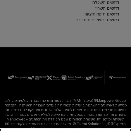
דרושים השפלה
דרושים השרון
דרושים חיפה והצפון
דרושים ירושלים והסביבה
ManpowerGroup® (סימול: MAN), חברה לפתרונות כוח עבודה עולמית מובילה,
מסייעת לארגונים להשתנות ביעילות ובמהירות בעולם העבודה המשתנה . הקבוצה
מפתחת מדי שנה פתרונות חדשניים למאות אלפי ארגונים ומספקת להם כישרונות
מיומנים תוך מציאת תעסוקה משמעותית ובת קיימא למיליוני אנשים במגוון רחב של
תעשיות ומיומנויות. משפחת המומחים שלנו הכוללת את המותגים – Manpower,
®Experis®, ו-Talent Solutions ®- מייצרת ערך רב עבור מועמדים ולקוחות ב-80
מדינות וטריטוריות ברחבי העולם, ועושה זאת כבר 80 שנה.