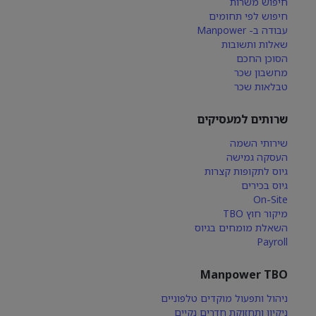
חיפוש משרות
חיפוש לפי תחומים
עבודה ב- Manpower
שאלות ותשובות
הסוכן החכם
מחשבון שכר
טבלאות שכר
שרותים למעסיקים
שירותי השמה
העסקה גמישה
גיוס לתקופות קצרות
גיוס בכירים
On-Site
מיקור חוץ TBO
השאלת מומחים בגיוס
Payroll
Manpower TBO
ניהול ותפעול מוקדים טלפוניים
ניקיון ותחזוקת חדרים נקיים