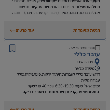
מעקב אחר אספקות, חשבוניות וזיכויים
ניסיון של 2-4 שנים בשירות לקוחות / בק אופיס מכירות /
ניהול הזמנות
תמיכה בפעילות מכירות ובהזדמנויות עסקיות חדשות
אנגלית ברמה גבוהה מאוד (דיבור, קריאה וכתיבה) – חובה
ניסיון בעבודה עם SAP – חובה
שליטה ביישומי Office
הגשת מועמדות
עוד פרטים
יכולת עבודה עצמאית, סדר וארגון ותודעת שירות גבוהה
מספר משרה
242580
עובד כללי
חיפה והצפון
משרה מלאה
דרוש עובד כללי לעבודות:חיתוך ירקות,פינוי,ניקיון.כולל
עבודה פיזית
ימים א’-ה’ שעות:6:30-15:30 שכר 40 ₪ לשעה
הסעות:חיפה,קריות,נשר.מותנה במעבר בדיקה
בטחונית.
הגשת מועמדות
עוד פרטים