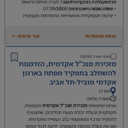
• רישיון נהיגה בתוקף – חובה
שכר מעולה + רכב צמוד+ עובד חברה מהיום הראשון
• משרה מלאה: ימים א’-ה’, 07:30-17:00
• יכולת מעבר סיווג ביטחוני – חובה
• יציבות תעסוקתית ואפשרויות התפתחות מקצועית
הגשת מועמדות
עוד פרטים
מספר משרה
242562
מזכירת מנכ”ל אקדמית, הזדמנות
להשתלב בתפקיד מפתח בארגון
אקדמי מוביל-תל אביב
גוש דן
משרה מלאה
אנחנו מחפשים
מזכירת מנכ”ל אקדמית
מקצועית,
תקתקנית ובעלת יכולת הנעת תהליכים, שתצטרף
לתפקיד מרכזי ומשמעותי בלב העשייה האקדמית.
אם את בעלת נוכחות מקצועית, יודעת לנהל מספר