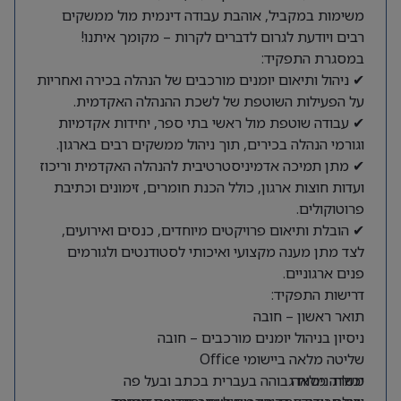
משימות במקביל, אוהבת עבודה דינמית מול ממשקים
רבים ויודעת לגרום לדברים לקרות – מקומך איתנו!
במסגרת התפקיד:
✔ ניהול ותיאום יומנים מורכבים של הנהלה בכירה ואחריות
על הפעילות השוטפת של לשכת ההנהלה האקדמית.
✔ עבודה שוטפת מול ראשי בתי ספר, יחידות אקדמיות
וגורמי הנהלה בכירים, תוך ניהול ממשקים רבים בארגון.
✔ מתן תמיכה אדמיניסטרטיבית להנהלה האקדמית וריכוז
ועדות חוצות ארגון, כולל הכנת חומרים, זימונים וכתיבת
פרוטוקולים.
✔ הובלת ותיאום פרויקטים מיוחדים, כנסים ואירועים,
לצד מתן מענה מקצועי ואיכותי לסטודנטים ולגורמים
פנים ארגוניים.
דרישות התפקיד:
תואר ראשון – חובה
ניסיון בניהול יומנים מורכבים – חובה
שליטה מלאה ביישומי Office
משרה מלאה
יכולת ניסוח גבוהה בעברית בכתב ובעל פה