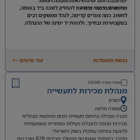
יכולת עבודה בריבוי משימות ובסביבה דינמית
יום עבודה אחד מהבית לאחר תקופת חפיפה
סדר וארגון ברמה גבוהה
מחפשים מישהי שיודעת להחזיק לשכה ביד בטוחה,
לחשוב כמה צעדים קדימה, לנהל ממשקים רבים
במקצועיות ובחיוך, ולהוות יד ימינה של ההנהלה.
הגשת מועמדות
עוד פרטים
מספר משרה
242585
מנהלת מכירות לתעשייה
השרון
משרה מלאה
חברה מובילה בתחום תעשיית המזון מחפשת מנהל/ת
מכירות מנוסה להובלת פעילות מסחרית משמעותית
ולהנעת צמיחה עסקית בשוק הישראלי.
מדובר בתפקיד אסטרטגי המשלב מכירות B2B מורכבות,