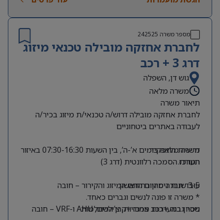
מספר משרה
242525
לחברת אחזקה מובילה טכנאי מיזוג
דרג 3 + רכב
גוש דן, השפלה
משרה מלאה
תיאור משרה
לחברת אחזקה מובילה דרוש/ה טכנאי/ת מיזוג בכיר/ה
לעבודה באתרים ביטחוניים
דרישות התפקיד
משרה מלאה בימים א’-ה’, בין השעות 07:30-16:30 באיזור
המרכז.
תעודת הסמכה רלוונטית (דרג 3)
3-5 שנות ניסיון בתחום המיזוג והקירור – חובה
עובד חברה מהיום הראשון
* משרה זו פונה לנשים וגברים כאחד.
ניסיון במערכות מרכזיות, צ’ילרים, AHU ו-VRF – חובה
שכר גבוה +רכב צמוד +קרן השתלמות