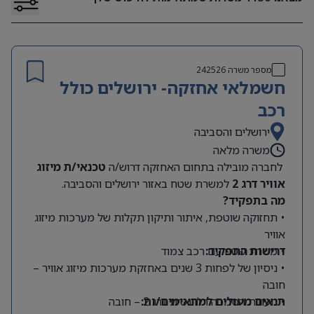
מספר משרה
242526
חשמלאי אחזקה- ירושלים כולל
רכב
ירושלים והסביבה
משרה מלאה
לחברה מובילה בתחום האחזקה דרוש/ה
טכנאי/ת מיזוג
אוויר דרג 2
למשרת שטח באזור ירושלים והסביבה.
מה בתפקיד?
• תחזוקה שוטפת, איתור ותיקון תקלות של מערכות מיזוג
אוויר
דרישות התפקיד:
• משרת שטח עם רכב צמוד
• ניסיון של לפחות 3 שנים באחזקת מערכות מיזוג אוויר –
חובה
• תעודת הסמכה רלוונטית דרג 2 – חובה
תנאים מעולים למתאימים/ות: