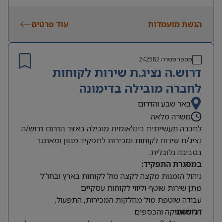
רישיון נהיגה – חובה
הגשת מועמדות
עוד פרטים
יכולת מעבר סיווג ביטחוני – חובה
מספר משרה
242582
דרוש.ה נציג.ת שירות לקוחות
לחברה מובילה בדימונה
באר שבע והדרום
משרה מלאה
לחברה תעשייתית בינלאומית מובילה באזור הדרום דרוש/ה
נציג/ת שירות לקוחות ומכירות לתפקיד מגוון ומאתגר
בסביבה גלובלית.
במסגרת התפקיד:
ניהול הזמנות מקצה לקצה מול לקוחות בארץ ובחו”ל
מתן שירות שוטף וליווי לקוחות עסקיים
עבודה שוטפת מול מחלקות המכירות, התפעול,
דרישות:
הלוגיסטיקה והכספים