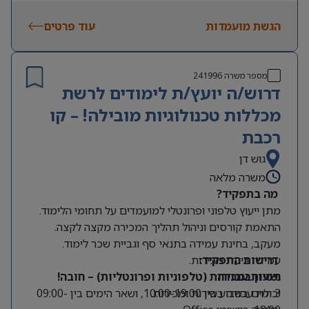
הגשת מועמדות
עוד פרטים
מספר משרה
241996
דרוש/ה יועץ/ת לימודים לרשת
מכללות טכנולוגיות מובילה! – קו
רכבת
גוש דן
משרה מלאה
מה בתפקיד?
מתן ייעוץ טלפוני ופרונטלי למועמדים על תחומי הלימוד.
התאמת קורסים וניהול תהליך המכירה מקצה לקצה.
מעקב, בחינת עמידה בתנאי סף וגביית שכר לימוד.
דרישות התפקיד:
עמידה ביעדי מכירות.
שעות עבודה:
ניסיון במכירות (טלפוניות ופרונטליות) – חובה!
יכולת עבודה בשירות ומכירות.
3 ימים בשבוע בין 10:00-19:00, ושאר הימים בין 09:00-