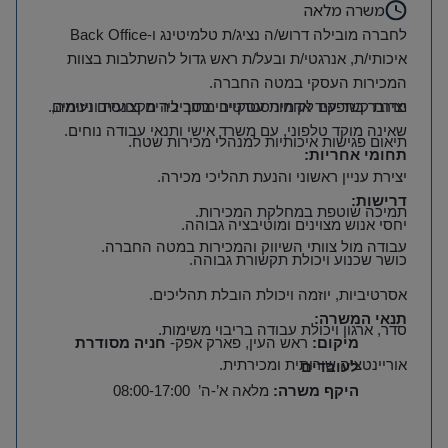
משרה מלאה
לחברה מובילה דרוש/ה נציג/ת טלמיטינג ו
-Back Office
איכותי/ת, אנרגטי/ת ובעל/ת ראש גדול להשתלבות בצוות
המכירות העסקי במטה החברה
.
יצירת קשר עם לקוחות עסקיים מתוך לידים נכנסים ויזומים
מדובר בתפקיד אדמיניסטרטיבי בסביבה מקצועית ונעימה,
.
שאינה מוקד טלפוני, עם משרד אישי ותנאי עבודה נוחים
.
תיאום פגישות איכותיות למנהלי מכירות שטח
.
תחומי אחריות
:
יצירת עניין ראשוני והנעת תהליכי מכירה
.
דרישות
:
תמיכה שוטפת במחלקת המכירות
.
יחסי אנוש מצוינים ומוטיבציה גבוהה
.
עבודה מול צוותי השיווק והמכירות במטה החברה
.
כושר שכנוע ויכולת תקשורת גבוהה
.
אסרטיביות, יוזמה ויכולת הובלת תהליכים
.
תנאי המשרה:
סדר, ארגון ויכולת עבודה בריבוי משימות
.
מיקום
:
ראש העין, פארק אפק-
חניה מסודרת
אוריינטציה שירותית ומכירתית
.
לעובדים
היקף משרה
:
מלאה א’-ה’ 08:00-17:00