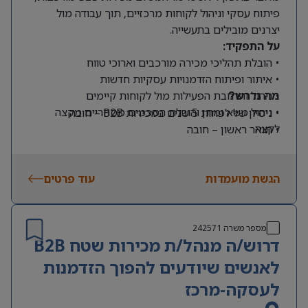
פיתוח עסקי וניהול לקוחות מרכזיים, תוך עבודה מול
יצרנים מובילים בתעשייה.
על התפקיד:
• הובלת תהליכי מכירה מורכבים וארוכי טווח
• איתור ופיתוח הזדמנויות עסקיות חדשות
• ניהול והרחבת הפעילות מול לקוחות קיימים
מה נדרש?
• ניהול משא ומתן והובלת הסכמים מסחריים מקצה
• ניסיון של לפחות 5 שנים במכירות B2B – חובה
לקצה
• תואר ראשון – חובה
• הובלת צמיחת המכירות ותמיכה ביעדים האסטרטגיים
• תואר ראשון במנהל עסקים, כלכלה, הנדסת מזון או
של החברה
תחום רלוונטי אחר – יתרון
הגשת מועמדות
• ניסיון בתעשיית המזון, חומרי גלם למזון, התעשייה
עוד פרטים
הכימית או סביבה יצרנית – יתרון משמעותי
• יכולות מסחריות גבוהות וניסיון בניהול משא ומתן
• אנגלית ברמה טובה
מספר משרה
242571
דרוש/ה מנהל/ת מכירות שטח B2B
• ניסיון בעבודה עם מערכת Priority ומערכות BI לניתוח
ובקרת נתוני מכירות
לאנשים שיודעים להפוך הזדמנות
לעסקה-מרכז
התפקיד מתאים לאנשי מכירות מנוסים, בעלי אוריינטציה