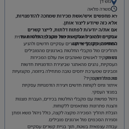
גוש דן
עסקית חזקה, הנהנים מבניית שותפויות ארוכות טווח
והובלת תהליכים מסחריים משמעותיים.
משרה מלאה
א מחפשים איש/אשת מכירות שמחכה להזדמנויות,
ל
אלא כזה שיודע ליצור אותן.
אם את/ה יודע/ת לפתוח דלתות, לייצר קשרים
עסקיים ולהוביל עסקאות מול מקבלי החלטות עד
אנחנו מחפשים מנהל/ת מכירות שטח עם יכולת אמיתית
החתימה, מקומך איתנו.
לפתוח שווקים, לייצר קשרים עסקיים חדשים ולהניע
תהליכים מול מקבלי החלטות בארגונים מהמובילים
במשק.
זהו תפקיד לאנשים שאוהבים את עולם המכירות
העסקיות, נהנים מהאתגר שביצירת הזדמנויות חדשות
ומבינים שמערכת יחסים טובה מתחילה ביוזמה, מקצועיות
ונוכחות חזקה.
מה כולל התפקיד?
איתור וגיוס לקוחות חדשים ויצירת הזדמנויות עסקיות
במגזר העסקי.
ניהול פגישות עם מקבלי החלטות בכירים, העברת מצגות
והצגת פתרונות מותאמים ללקוחות.
הובלת תהליך המכירה מקצה לקצה, כולל ניהול משא ומתן
וסגירת הסכמים מול ארגונים מובילים.
עבודה עצמאית בשטח, תוך בניית קשרים עסקיים