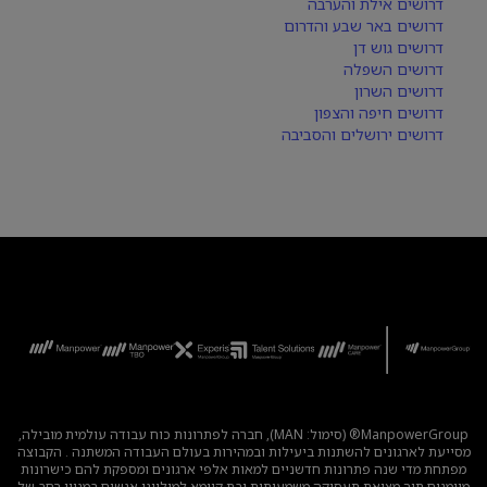
דרושים אילת והערבה
דרושים באר שבע והדרום
דרושים גוש דן
דרושים השפלה
דרושים השרון
דרושים חיפה והצפון
דרושים ירושלים והסביבה
ManpowerGroup® (סימול: MAN), חברה לפתרונות כוח עבודה עולמית מובילה,
מסייעת לארגונים להשתנות ביעילות ובמהירות בעולם העבודה המשתנה . הקבוצה
מפתחת מדי שנה פתרונות חדשניים למאות אלפי ארגונים ומספקת להם כישרונות
מיומנים תוך מציאת תעסוקה משמעותית ובת קיימא למיליוני אנשים במגוון רחב של