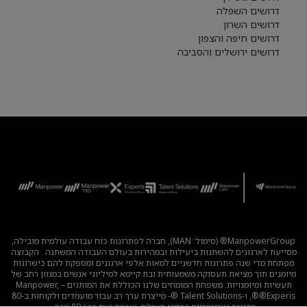
דרושים השפלה
דרושים השרון
דרושים חיפה והצפון
דרושים ירושלים והסביבה
ManpowerGroup® (סימול: MAN), חברה לפתרונות כוח עבודה עולמית מובילה,
מסייעת לארגונים להשתנות ביעילות ובמהירות בעולם העבודה המשתנה . הקבוצה
מפתחת מדי שנה פתרונות חדשניים למאות אלפי ארגונים ומספקת להם כישרונות
מיומנים תוך מציאת תעסוקה משמעותית ובת קיימא למיליוני אנשים במגוון רחב של
תעשיות ומיומנויות. משפחת המומחים שלנו הכוללת את המותגים – Manpower,
®Experis®, ו-Talent Solutions ®- מייצרת ערך רב עבור מועמדים ולקוחות ב-80
מדינות וטריטוריות ברחבי העולם, ועושה זאת כבר 80 שנה.