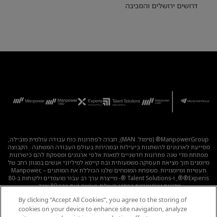
דרושים ירושלים והסביבה
ManpowerGroup® (סימול: MAN), חברה לפתרונות כוח עבודה עולמית מובילה,
מסייעת לארגונים להשתנות ביעילות ובמהירות בעולם העבודה המשתנה . הקבוצה
מפתחת מדי שנה פתרונות חדשניים למאות אלפי ארגונים ומספקת להם כישרונות
מיומנים תוך מציאת תעסוקה משמעותית ובת קיימא למיליוני אנשים במגוון רחב של
תעשיות ומיומנויות. משפחת המומחים שלנו הכוללת את המותגים – Manpower,
®Experis®, ו-Talent Solutions ®- מייצרת ערך רב עבור מועמדים ולקוחות ב-80
מדינות וטריטוריות ברחבי העולם, ועושה זאת כבר 80 שנה.
By clicking “Accept All Cookies”, you agree to the storing of
לכל המשרות
|
מדיניות הפרטיות
|
תנאי השימוש
|
נגישות
|
cookies on your device to enhance site navigation, analyze
קוד אתי
|
מדיניות Cookie