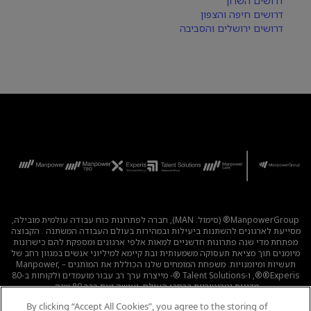
דרושים השרון
דרושים חיפה והצפון
דרושים ירושלים והסביבה
ManpowerGroup® (סימול: MAN), חברה לפתרונות כוח עבודה עולמית מובילה,
מסייעת לארגונים להשתנות ביעילות ובמהירות בעולם העבודה המשתנה . הקבוצה
מפתחת מדי שנה פתרונות חדשניים למאות אלפי ארגונים ומספקת להם כישרונות
מיומנים תוך מציאת תעסוקה משמעותית ובת קיימא למיליוני אנשים במגוון רחב של
תעשיות ומיומנויות. משפחת המומחים שלנו הכוללת את המותגים – Manpower,
®Experis®, ו-Talent Solutions ®- מייצרת ערך רב עבור מועמדים ולקוחות ב-80
מדינות וטריטוריות ברחבי העולם, ועושה זאת כבר 80 שנה.
By clicking “Accept All Cookies”, you agree to the storing of