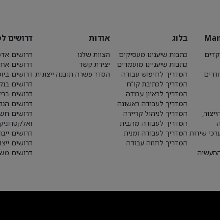
Man
בלוג
אודות
דרושים לפ
קדים
כתבות שיענינו מעסיקים
הצוות שלנו
דרושים אדמ
כתבות שיעניינו מועמדים
יצירת קשר
דרושים אחז
חדרים
המדריך לחיפוש עבודה
הסדר פשרה תובנה ייצוגית
דרושים ביו
המדריך לכתיבת קו"ח
דרושים בנק
המדריך לראיון עבודה
דרושים ברי
המדריך לעבודה ראשונה
דרושים הנד
יצור,
המדריך לניהול קריירה
דרושים חש
המדריך לעבודה מהבית
ואלקטרוניק
רכי שירות
המדריך לעבודה זמנית
דרושים ייבו
המדריך לחוזה עבודה
דרושים ייצו
התעשיה
דרושים משא