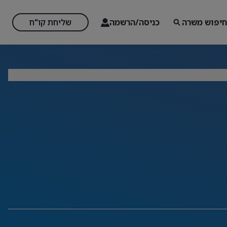
חיפוש משרה
כניסה/הרשמה
שליחת קו"ח