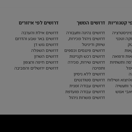
י קטגוריות
דרושים המשך
דרושים לפי איזורים
יניסטרציה
דרושים נהיגה ותעבורה
דרושים אילת והערבה
קה וטכני
דרושים ניהול מכירות,
דרושים באר שבע והדרום
טק
שיווק ודיגיטל
דרושים גוש דן
אות
דרושים פיננסים וכספים
דרושים השפלה
אות ורפואה
דרושים רכש וקניינות
דרושים השרון
סה ותשתיות
דרושים שירות, מכירה
דרושים חיפה והצפון
מל
ותמיכה
דרושים ירושלים והסביבה
ה
דרושים ללא ניסיון
א/יצוא ושילוח
דרושים סטודנטים
ר ותעשיה
דרושים עבודה זמנית
בי אנוש
דרושים עבודה מועדפת
דרושים משרות ניהול