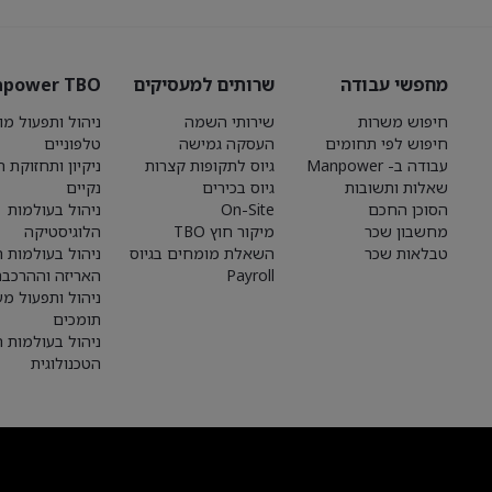
מחפשי עבודה
שרותים למעסיקים
power TBO
חיפוש משרות
שירותי השמה
ניהול ותפעול מו
חיפוש לפי תחומים
העסקה גמישה
טלפוניים
עבודה ב- Manpower
גיוס לתקופות קצרות
ניקיון ותחזוקת 
שאלות ותשובות
גיוס בכירים
נקיים
הסוכן החכם
On-Site
ניהול בעולמות
מחשבון שכר
מיקור חוץ TBO
הלוגיסטיקה
טבלאות שכר
השאלת מומחים בגיוס
ניהול בעולמות הי
Payroll
האריזה וההרכבה
ניהול ותפעול מע
תומכים
ניהול בעולמות 
הטכנולוגית