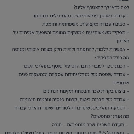
למה כדאי לך להצטרף אלינו?
– עבודה בארגון בינלאומי ויציב מהמובילים בתחומו
– סביבת עבודה מקצועית, משפחתית ותומכת
– תפקיד משמעותי עם ממשקים מגוונים והשפעה אמיתית על
הארגון
– אפשרות ללמוד, להתפתח ולהיות חלק מצוות איכותי ומנוסה
מה כולל התפקיד?
– הכנת שכר לעובדי החברה וטיפול שוטף בתהליכי השכר
– עבודה שוטפת מול מנהלי יחידות עסקיות וממשקים פנים
ארגוניים
– ביצוע בקרות שכר והבטחת תקינות הנתונים
– עבודה מול חברות ביטוח, קרנות פנסיה וגורמים חיצוניים
– הטמעת תהליכים, שינויים רגולטוריים ושיפור תהליכי עבודה
מה אנחנו מחפשים?
– תעודת חשב/ת שכר מוסמך/ת – חובה
– ניסיון של 3-5 שנים בתחום חשבות השכר, כולל טיפול בתלושים