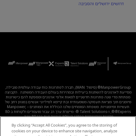
דרושים ירושלים והסביבה
ManpowerGroup® (סימול: MAN), חברה לפתרונות כוח עבודה עולמית מובילה,
מסייעת לארגונים להשתנות ביעילות ובמהירות בעולם העבודה המשתנה . הקבוצה
מפתחת מדי שנה פתרונות חדשניים למאות אלפי ארגונים ומספקת להם כישרונות
מיומנים תוך מציאת תעסוקה משמעותית ובת קיימא למיליוני אנשים במגוון רחב של
תעשיות ומיומנויות. משפחת המומחים שלנו הכוללת את המותגים – Manpower,
®Experis®, ו-Talent Solutions ®- מייצרת ערך רב עבור מועמדים ולקוחות ב-80
מדינות וטריטוריות ברחבי העולם, ועושה זאת כבר 80 שנה.
By clicking “Accept All Cookies”, you agree to the storing of
לכל המשרות
|
מדיניות הפרטיות
|
תנאי השימוש
|
נגישות
|
cookies on your device to enhance site navigation, analyze
קוד אתי
|
מדיניות Cookie