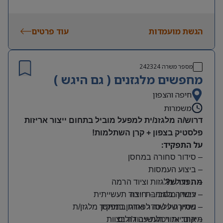
הגשת מועמדות
עוד פרטים
מספר משרה
242324
מחפשים מלגזנים ( גם היגש )
חיפה והצפון
משמרות
דרוש/ה מלגזנ/ית למפעל מוביל בתחום ייצור אריזות
פלסטיק בצפון + קרן השתלמות!
על התפקיד:
– סידור סחורה במחסן
– ביצוע העמסות
מה נדרש?
– תפעול מלגזות וציוד הרמה
– רישיון מלגזה – חובה
– עבודה בסביבת ייצור תעשייתית
– שמירה על סדר וארגון במחסן
– ניסיון של שנה לפחות בתפקיד מלגזן/ת
מיקום: אזור תעשייה ג’וליס
– אחריות ויכולת עבודה בצוות