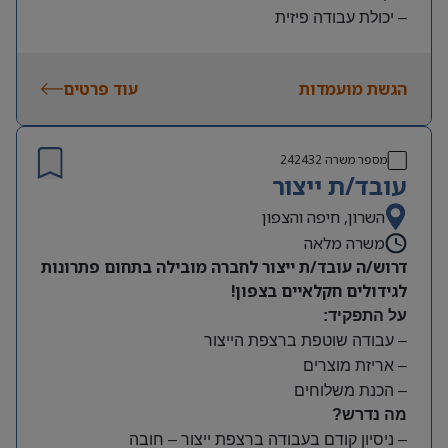
– יכולת עבודה פיזית
– נכונות להגעה עצמאית
היקף משרה:
הגשת מועמדות
עוד פרטים
משמרות:
בוקר 7:00-15:00 | צהריים 15:00-23:00 | לילה 23:00-
7:00
מספר משרה
242432
שעות נוספות לפי צורך
עובד/ת ייצור
תנאים:
סיבוס
השרון, חיפה והצפון
קרן השתלמות
משרה מלאה
דרוש/ה עובד/ת ייצור לחברה מובילה בתחום פתרונות
לגידולים חקלאיים בצפון!
על התפקיד:
– עבודה שוטפת ברצפת הייצור
– אריזת מוצרים
– הכנת משלוחים
מה נדרש?
– ניסיון קודם בעבודה ברצפת ייצור – חובה