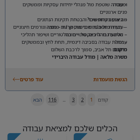
ומנוסה
– עבודה שוטפת מול מנהלי יחידות עסקיות וממשקים
פנים ארגוניים
מה אנחנו מחפשים?
– ביצוע בקרות שכר והבטחת תקינות הנתונים
– תעודת חשב/ת שכר מוסמך/ת – חובה
– עבודה מול חברות ביטוח, קרנות פנסיה וגורמים חיצוניים
– שליטה גבוהה באקסל – חובה
– הטמעת תהליכים, שינויים רגולטוריים ושיפור תהליכי
עבודה
– יכולת עבודה בסביבה דינמית, תחת לחץ ובממשקים
מרובים
מיקום:
תל אביב, סמוך לרכבת השלום
משרה מלאה | מודל עבודה היברידי
הגשת מועמדות
עוד פרטים
קודם
1
2
3
...
116
הבא
הכלים שלכם למציאת עבודה