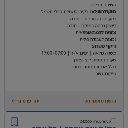
משיכת כבלים
התקנת תעלות בקיר והשחלת כבלי חשמל
מה נדרש?
רקע והבנה טכנית – חובה
רישיון נהיגה בתוקף – חובה
עברית ברמה טובה
נכונות להגעה עצמאית
נכונות לעבודה פיזית
היקף משרה:
משרה מלאה | ימים א’-ה’| 07:00–17:00
שעות נוספות לפי הצורך
כולל ארוחות מסובסדות
מיקום: נשר
הגשת מועמדות
עוד פרטים
מספר משרה
242555