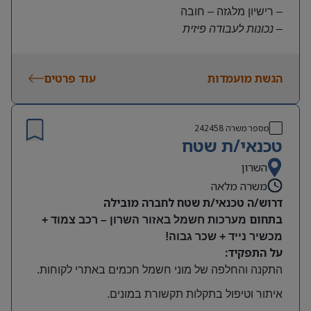
– רישיון מלגזה – חובה
– נכונות לעבודה פיזית
– נכונות להגעה עצמאית
היקף משרה:
הגשת מועמדות
עוד פרטים
משרה מלאה | ימים א-ה | 6:30-15:30
תנאים:
שכר גבוה
מספר משרה
242458
קרן השתלמות ובונוסים
טכנאי/ת שטח
עובד חברה מהיום הראשון
מיקום: חדרה
השרון
משרה מלאה
דרוש/ה טכנאי/ת שטח לחברה מובילה
בתחום
מערכות חשמל באזור השרון – רכב צמוד +
מכשיר נייד + שכר גבוה!
על התפקיד:
התקנה והחלפה של מוני חשמל חכמים באתרי לקוחות
.
איתור וטיפול בתקלות תקשורת במונים
.