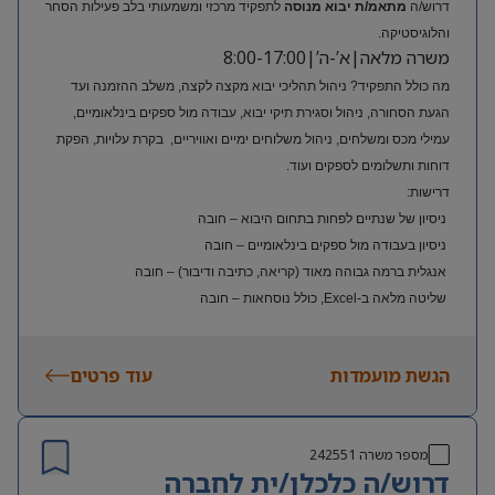
דרוש/ה
מתאמ/ת יבוא מנוסה
לתפקיד מרכזי ומשמעותי בלב פעילות הסחר
והלוגיסטיקה.
משרה מלאה|א’-ה’|8:00-17:00
מה כולל התפקיד? ניהול תהליכי יבוא מקצה לקצה, משלב ההזמנה ועד
הגעת הסחורה, ניהול וסגירת תיקי יבוא, עבודה מול ספקים בינלאומיים,
עמילי מכס ומשלחים, ניהול משלוחים ימיים ואוויריים, בקרת עלויות, הפקת
דוחות ותשלומים לספקים ועוד.
דרישות:
ניסיון של שנתיים לפחות בתחום היבוא – חובה
ניסיון בעבודה מול ספקים בינלאומיים – חובה
אנגלית ברמה גבוהה מאוד (קריאה, כתיבה ודיבור) – חובה
שליטה מלאה ב-Excel, כולל נוסחאות – חובה
ניסיון בעולם האופנה או הריטייל – יתרון משמעותי
הגשת מועמדות
עוד פרטים
מספר משרה
242551
דרוש/ה כלכלן/ית לחברה