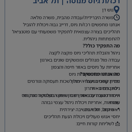
רכז/ת גיוס מנוסה | תל אביב
גוש דן
משרה היברידית/עבודה מהבית, משרה מלאה
אנחנו מחפשים רכז/ת גיוס, דרייב גבוה ויכולת להוביל
תהליכים בצורה עצמאית לתפקיד משמעותי עם פוטנציאל
להתפתחות ניהולית.
מה התפקיד כולל?
ניהול והובלת תהליכי גיוס מקצה לקצה
עבודה מול מנהלים וממשקים שונים בארגון
אחריות על גיוסים באזור חיפה והצפון
מה אנחנו מחפשים?
פיתוח והרחבת מקורות גיוס
ניסיון קודם בניהול – יתרון
יצירת קשרים ועבודה מול לשכות תעסוקה וגורמים
רלוונטיים באזור
ניסיון בגיוס – יתרון
היכרות טובה עם אזור הצפון ושוק התעסוקה המקומי
איתור מועמדים באופן יזום ושימוש בפלטפורמות גיוס
שונות
עצמאות, אחריות ויכולת ניהול עצמי גבוהה
📍 מיקום: תל אביב
ראש גדול, יוזמה וחשיבה יצירתית
יחסי אנוש מעולים ויכולת הנעת תהליכים
📩 לשליחת קורות חיים: