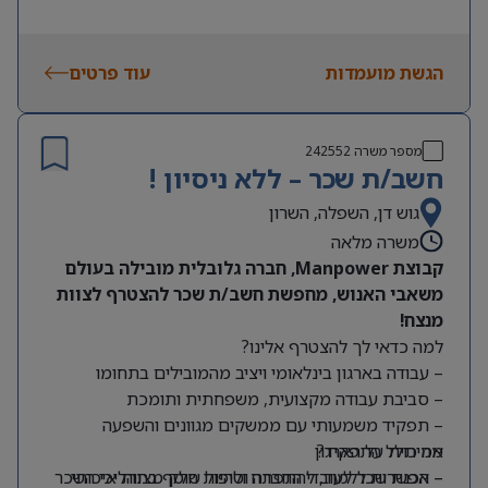
הגשת מועמדות
עוד פרטים
מספר משרה
242552
חשב/ת שכר – ללא ניסיון !
גוש דן, השפלה, השרון
משרה מלאה
קבוצת Manpower, חברה גלובלית מובילה בעולם
משאבי האנוש, מחפשת חשב/ת שכר להצטרף לצוות
מנצח!
למה כדאי לך להצטרף אלינו?
– עבודה בארגון בינלאומי ויציב מהמובילים בתחומו
– סביבת עבודה מקצועית, משפחתית ותומכת
– תפקיד משמעותי עם ממשקים מגוונים והשפעה
מה כולל התפקיד?
אמיתית על הארגון
– אפשרות ללמוד, להתפתח ולהיות חלק מצוות איכותי
– הכנת שכר לעובדי החברה וטיפול שוטף בתהליכי השכר