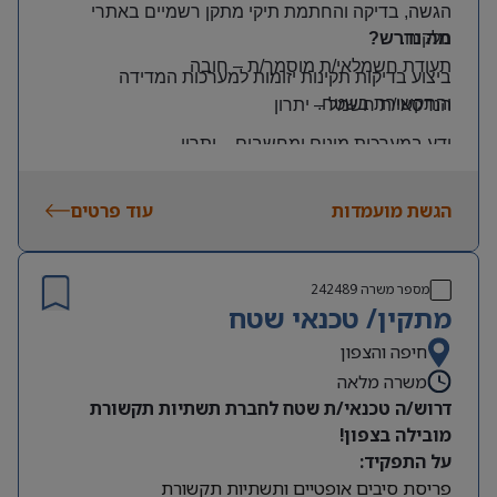
הגשה, בדיקה והחתמת תיקי מתקן רשמיים באתרי
הלקוח
.
מה נדרש?
תעודת חשמלאי/ת מוסמך/ת
–
חובה
ביצוע בדיקות תקינות יזומות למערכות המדידה
והתקשורת בשטח
.
הנדסאי/ת חשמל
–
יתרון
ידע במערכות מונים ומחשבים
–
יתרון
יכולת עמידה בלחץ ונכונות לעבודה מאומצת
הגשת מועמדות
עוד פרטים
היקף משרה:
משרה מלאה | ימים: א’-ה’ | שעות: 8:00–17:00
תנאים:
מספר משרה
242489
רכב צמוד וטלפון סלולרי
מתקין/ טכנאי שטח
שכר גבוה
חיפה והצפון
משרה מלאה
מיקום: קדימה צורן
דרוש/ה טכנאי/ת שטח לחברת תשתיות תקשורת
מובילה בצפון!
על התפקיד:
פריסת סיבים אופטיים ותשתיות תקשורת