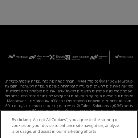
ManpowerGroup® (סימול: MAN), חברה לפתרונות כוח עבודה עולמית מובילה,
מסייעת לארגונים להשתנות ביעילות ובמהירות בעולם העבודה המשתנה . הקבוצה
מפתחת מדי שנה פתרונות חדשניים למאות אלפי ארגונים ומספקת להם כישרונות
מיומנים תוך מציאת תעסוקה משמעותית ובת קיימא למיליוני אנשים במגוון רחב של
תעשיות ומיומנויות. משפחת המומחים שלנו הכוללת את המותגים – Manpower,
®Experis®, ו-Talent Solutions ®- מייצרת ערך רב עבור מועמדים ולקוחות ב-80
מדינות וטריטוריות ברחבי העולם, ועושה זאת כבר 80 שנה.
By clicking “Accept All Cookies”, you agree to the storing of
לכל המשרות
|
מדיניות הפרטיות
|
תנאי השימוש
|
נגישות
|
cookies on your device to enhance site navigation, analyze
קוד אתי
|
מדיניות Cookie
site usage, and assist in our marketing efforts.