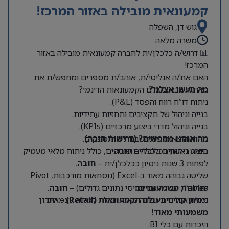
קמעונאית מובילה באזור המרכז!
גוש דן, השפלה
משרה מלאה
📊 דרוש/ה כלכלן/ית לחברה קמעונאית מובילה באזור
המרכז!
האם את/ה אנליטי/ת, אוהב/ת מספרים ומחפש/ת את
מה תעשו אצלנו?
האתגר הבא בעולם הקמעונאות הדינמי?
ניתוח דו”ח רווח והפסד (P&L).
בנייה וניהול של תקציבים ותחזיות עתידיות.
בנייה וניהול מדדי ביצוע מרכזיים (KPIs).
מה אנחנו מחפשים? (דרישות חובה)
ניתוח הוצאות והתחשבנות מול ספקים.
תואר ראשון בכלכלה –
חובה
.
ביצוע ניתוחים כלכליים שוטפים, כולל ניתוח מלאי מעמיק.
לפחות 3 שנות ניסיון ככלכלן/ית –
חובה
.
שליטה גבוהה מאוד ב-Excel (נוסחאות מורכבות, Pivot
Tables, עבודה עם בסיסי נתונים גדולים) –
יתרונות משמעותיים:
חובה
.
יכולת אנליטית גבוהה מאוד ויכולת למידה עצמאית.
ניסיון קודם בעולם הקמעונאות (Retail) – יתרון
משמעותי מאוד!
היכרות עם כלי BI.