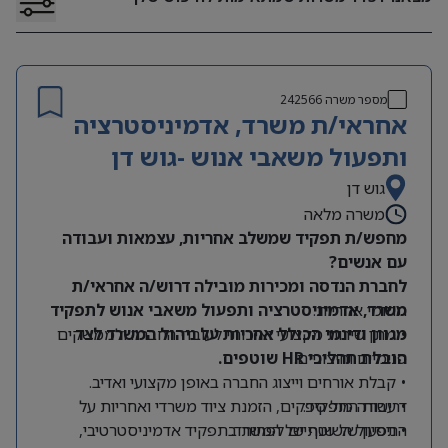
מספר משרה
242566
אחראי/ת משרד, אדמיניסטרציה
ותפעול משאבי אנוש -גוש דן
גוש דן
משרה מלאה
מחפש/ת תפקיד שמשלב אחריות, עצמאות ועבודה
עם אנשים?
לחברת הנדסה ומכירות מובילה דרוש/ה אחראי/ת
תחומי אחריות:
משרד, אדמיניסטרציה ותפעול משאבי אנוש לתפקיד
מגוון ודינמי הכולל אחריות על ניהול המשרד לצד
• מתן שירות מקצועי ואיכותי לעובדי החברה ולממשקים
הובלת תהליכי HR שוטפים.
פנימיים וחיצוניים.
• קבלת אורחים וייצוג החברה באופן מקצועי ואדיב.
דרישות התפקיד:
• עבודה מול ספקים, הזמנת ציוד משרדי ואחריות על
התפעול השוטף של המשרד.
• ניסיון של שנתיים לפחות בתפקיד אדמיניסטרטיבי,