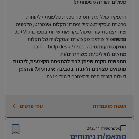
מעולים ואווירה משפחתית!
התפקיד כולל מתן תמיכה טכנית טלפונית ללקוחות
פרטיים ועסקיים,טיפול ופתרון תקלות אינטרנט, טלפוניה
וציוד קצה, תיעוד וטיפול בקריאות שירות במערכות CRM,
דרישות:
עבודה מול צוותים מקצועיים ואסקלציה של תקלות
מורכבות ועוד.
ניסיון קודם בתמיכה טכנית/ help desk – חובה
מתאים לחיילים/ות משוחררים/ות
מחפשים מקום שייתן לכם להתפתח מקצועית, ליהנות
מתנאים מצוינים ולעבוד בסביבה איכותית?
זה הזמן
לשלוח קורות חיים ולהצטרף לצוות מנצח!
הגשת מועמדות
עוד פרטים
מספר משרה
242511
מתאמ/ת ניתוחים