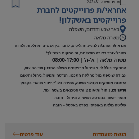
מספר משרה
242481
אחראי/ת פרוייקטים לחברת
פרוייקטים באשקלון!
באר שבע והדרום, השפלה
משרה מלאה
אם את/ה אוהב/ת להניע תהליכים, לחבר בין אנשים ומחלקות ולוודא
שהכל עובד בצורה מושלמת, זה המקום בשבילך!
משרה מלאה | א’-ה’ | 08:00-17:00
התפקיד כולל ליווי וניהול פרויקטים משלב התכנון ועד הביצוע,
עבודה שוטפת מול מחלקת התכנון, הנדסה ותפעול, ניהול ותיאום
הזמנות מספקים וקבלני משנה, עמידה בלו”ז, זיהוי צווארי בקבוק
דרישות:
ופתרונם, ניהול ותיאום צוותי הטכנאים בשטח ועוד.
תואר ראשון בהנדסה תעשייה וניהול – חובה
שליטה מלאה באופיס ובפרט באקסל – חובה
הגשת מועמדות
עוד פרטים