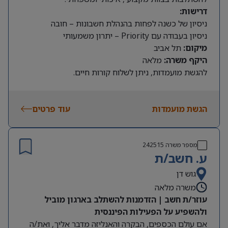
דרישות:
ניסיון של כשנה לפחות בהנהלת חשבונות – חובה
ניסיון בעבודה עם Priority – יתרון משמעותי
מיקום:
תל אביב
היקף משרה:
מלאה
להגשת מועמדות, ניתן לשלוח קורות חיים.
הגשת מועמדות
עוד פרטים
מספר משרה
242515
ע. חשב/ת
גוש דן
משרה מלאה
עוזר/ת חשב | הזדמנות להשתלב בארגון מוביל
ולהשפיע על הפעילות הפיננסית
אם עולם הכספים, הבקרה והאנליזה מדבר אליך, ואת/ה