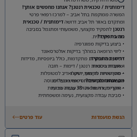
ניסיון בהובלת הקמות, הרחבות או טרנספורמציות
דימותנית / טכנאית רנטגן? אנחנו מחפשים אותך!
תפעוליות משמעותיות – יתרון.
המשרה ממוקמת בתל אביב – למרכז רפואי פרטי
ומתקדם באזור תל אביב דרושה
דימותנית / טכנאית
רנטגן
לתפקיד מקצועי, משמעותי ומתגמל בסביבה
מה בתפקיד?
רפואית איכותית.
• ביצוע בדיקות ממוגרפיה
• ליווי הרופאה במהלך בדיקות אולטרסאונד
דרישות התפקיד:
• סיוע בפרוצדורות מתקדמות, כולל ביופסיות, מדידות
ושאיבות ציסטות
– תעודת טכנאית רנטגן / דימות – חובה
– סטודנטיות לדימות יישקלו
• מתן שירות מקצועי, רגיש ואדיב למטופלות
מה אנחנו מציעים?
– שירותיות גבוהה ויחסי אנוש מעולים
• עבודה כחלק מצוות רפואי מוביל ומנוסה
• היקף משרה מלאה- 38 שעות שבועיות
– אחריות, רגישות ויכולת עבודה בצוות
• סביבת עבודה מקצועית, נעימה ומשפחתית
• מיקום מרכזי ונגיש לתחבורה ציבורית
• ללא עבודה בימי שישי ושבת
הגשת מועמדות
עוד פרטים
• הזדמנות להשתלב במרכז רפואי מוביל עם אופק מקצועי