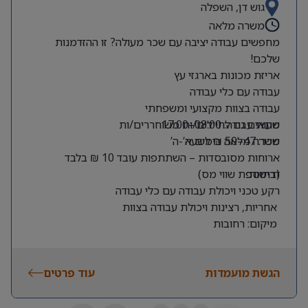
גוש דן, השפלה
משרה מלאה
מחפשים עבודה יציבה עם שכר מעולה? זו ההזדמנות
שלכם!
אריזת מכונות בארגזי עץ
עבודה עם כלי עבודה
עבודה בצוות מקצועי ומשפחתי
שעות עבודה: 08:00–17:00
מתאים גם לחיילים/ות משוחררים/ות
שכר: 47–50 ₪ לשעה
משרה מלאה בימים א’-ה’
ארוחות מסובסדות – השתתפות עובד 10 ₪ בלבד
דרישות:
(בתוספת שווי מס)
רקע טכני ויכולת עבודה עם כלי עבודה
אחריות, רצינות ויכולת עבודה בצוות
מיקום: רחובות
הגשת מועמדות
עוד פרטים