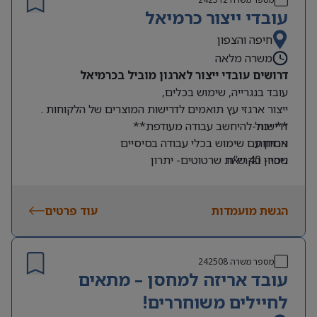
עובדי ייצור כרמיאל
חיפה והצפון
משרה מלאה
דרושים עובדי ייצור לארגון מוביל בכרמיאל
עובד בנגרייה, שימוש בכלים,
ייצור ארגזי עץ תואמים לדרישות המוצרים של הלקוחות .
דרישות-
** יכול להיחשב עבודה מעודפת**
ארוחות
ניסיון עם שימוש בכלי עבודה בסיסיים
שכר- 40 ש”ח.
ניסיון בקריאת שרטוטים- יתרון
שעות עבודה- א-ה 7:00-16:00
גישה לתחבורה ציבורית
הגשת מועמדות
עוד פרטים
מספר משרה
242508
עובד אריזה למחסן – מתאים
לחיילים משוחררים!