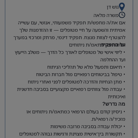
גוש דן
משרה מלאה
אם את/ה מחפש/ת תפקיד משמעותי, אנושי, עם עשייה
אמיתית והשפעה על חיי מטופלים — זו ההזדמנות שלך
להצטרף לצוות מנצח. תפקיד דינמי, מרתק ומרכזי במערך
על התפקיד:
הניתוחים- מתאמ/ת ניתוחים
• ליווי אישי של מטופלים לאורך כל הדרך — משלב הייעוץ
ועד ההחלמה
• תיאום ותפעול מלא של תהליכי הניתוח
• טיפול בביטוחים רפואיים מול חברות הביטוח
• מתן הנחיות והדרכה למטופלים לפני ואחרי ניתוח
• עבודה מול צוותים רפואיים מקצועיים בסביבה חדשנית
ואיכותית
מה נדרש?
• ניסיון קודם בעולם הרפואי כמתאמ/ת ניתוחים או
מזכיר/ה רפואי/ת.
• יכולת עבודה בסביבה מרובה משימות
• תקשורת בין־אישית מצוינת ורגישות גבוהה למטופלים