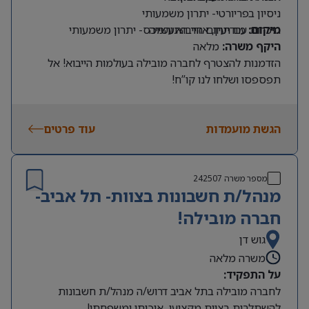
ניסיון בפריורטי- יתרון משמעותי
מיקום:
מודיעין, אזור התעשייה
היכרות עם תחום הייבוא והמכס- יתרון משמעותי
היקף משרה:
מלאה
הזדמנות להצטרף לחברה מובילה בעולמות הייבוא! אל
תפספסו ושלחו לנו קו”ח!
הגשת מועמדות
עוד פרטים
מספר משרה
242507
מנהל/ת חשבונות בצוות- תל אביב-
חברה מובילה!
גוש דן
משרה מלאה
על התפקיד:
לחברה מובילה בתל אביב דרוש/ה מנהל/ת חשבונות
להשתלבות בצוות מקצועי, איכותי ומשפחתי!