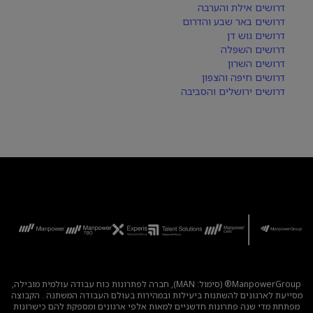
דרושים אילת והערבה
דרושים באר שבע והדרום
דרושים גוש דן
דרושים השפלה
דרושים השרון
דרושים חיפה והצפון
דרושים ירושלים והסביבה
ManpowerGroup® (סימול: MAN), חברה לפתרונות כוח עבודה עולמית מובילה,
מסייעת לארגונים להשתנות ביעילות ובמהירות בעולם העבודה המשתנה . הקבוצה
מפתחת מדי שנה פתרונות חדשניים למאות אלפי ארגונים ומספקת להם כישרונות