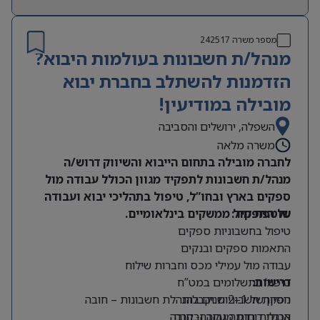
מספר משרה
242517
מנהל/ת חשבונות בעולמות היבוא?
הזדמנות להשתלב בחברת יבוא
מובילה במודיעין!
השפלה, ירושלים והסביבה
משרה מלאה
לחברה מובילה בתחום הייבוא והשיווק דרוש/ה
מנהל/ת חשבונות לתפקיד מגוון הכולל עבודה מול
ספקים בארץ ובחו”ל, טיפול בתהליכי יבוא ועבודה
על התפקיד:
שוטפת מול ממשקים בינלאומיים.
טיפול בחשבוניות ספקים
התאמות ספקים ובנקים
עבודה מול עמילי מכס וחברות שילוח
דרישות:
טיפול בתשלומים במט”ח
ניסיון של 1–2 שנים בהנהלת חשבונות – חובה
הפקת חשבוניות וקבלות
הכנת דוחות מעקב ובקרה
אנגלית ברמה גבוהה- חובה