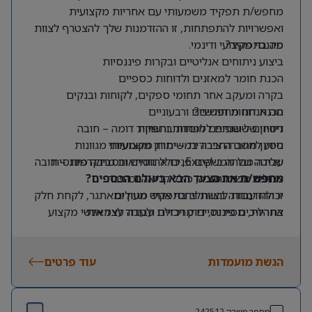
מחפש/ת תפקיד משמעותי עם אחריות מקצועית
ואפשרויות להתפתחות, זו ההזדמנות שלך להצטרף לצוות
מה בתפקיד?
פיננסי מקצועי ודינמי.
ביצוע ניתוחים אנליטיים ובקרות פיננסיות
הכנת חומר למאזנים ולדוחות כספיים
בקרה ומעקב אחר תחומי ספקים, לקוחות ובנקים
מה אנחנו מחפשים?
הכנת דוחות חודשיים ורבעוניים
דיווחים שוטפים למוסדות ורשויות
ניסיון של שנתיים לפחות בתפקיד דומה – חובה
ניסיון מחברה ציבורית – יתרון משמעותי
סיוע לחשב החברה במשימות מקצועיות מגוונות
שליטה גבוהה ב-Excel, כולל נוסחאות מתקדמות – חובה
עבודה מול ממשקים פנים ארגוניים ובסביבה פיננסית
מרובת משימות
אנגלית ברמה טובה, כולל קריאה וכתיבה
מחפש/ת את הצעד הבא בעולם הכספים?
יכולת עבודה בצוות ויחסי אנוש מעולים
זו ההזדמנות להשתלב בתפקיד מגוון ומאתגר, לקחת חלק
אחריות, מסירות, דיוק ויכולת עבודה עצמאית
בתהליכים פיננסיים מרכזיים ולעבוד לצד אנשי מקצוע
מובילים בתחום.
הגשת מועמדות
עוד פרטים
מספר משרה
242512