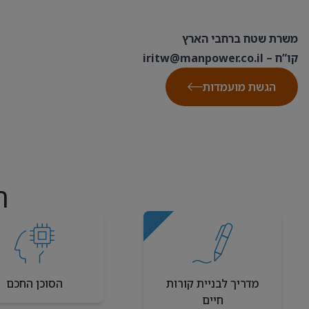
משרת שטח ברחבי הארץ
קו”ח –
iritw@manpower.co.il
הגשת מועמדות
ה
מדריך לבניית קורות
הסוכן החכם
חיים