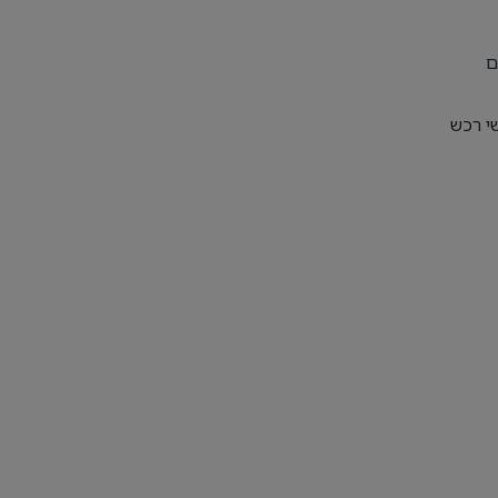
ם
שי רכש