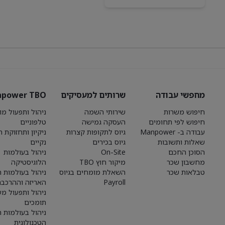
מחפשי עבודה
שרותים למעסיקים
power TBO
חיפוש משרות
שירותי השמה
ניהול ותפעול מו
חיפוש לפי תחומים
העסקה גמישה
טלפוניים
עבודה ב- Manpower
גיוס לתקופות קצרות
ניקיון ותחזוקת 
שאלות ותשובות
גיוס בכירים
נקיים
הסוכן החכם
On-Site
ניהול בעולמות
מחשבון שכר
מיקור חוץ TBO
הלוגיסטיקה
טבלאות שכר
השאלת מומחים בגיוס
ניהול בעולמות הי
Payroll
האריזה וההרכבה
ניהול ותפעול מע
תומכים
ניהול בעולמות 
הטכנולוגית