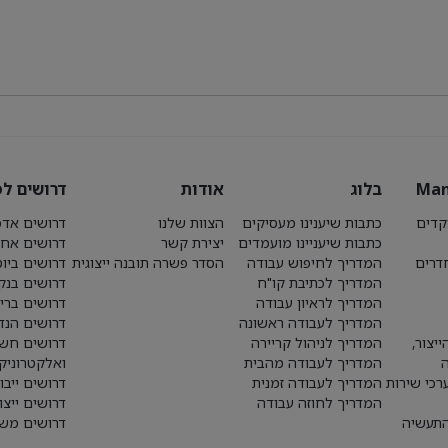
Man
בלוג
אודות
דרושים לפ
קדים
כתבות שיענינו מעסיקים
הצוות שלנו
דרושים אדמ
כתבות שיעניינו מועמדים
יצירת קשר
דרושים אחז
חדרים
המדריך לחיפוש עבודה
הסדר פשרה תובנה ייצוגית
דרושים ביו
המדריך לכתיבת קו"ח
דרושים בנק
המדריך לראיון עבודה
דרושים ברי
המדריך לעבודה ראשונה
דרושים הנד
יצור,
המדריך לניהול קריירה
דרושים חש
המדריך לעבודה מהבית
ואלקטרוניק
רכי שירות
המדריך לעבודה זמנית
דרושים ייבו
המדריך לחוזה עבודה
דרושים ייצו
התעשיה
דרושים משא