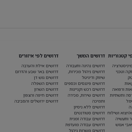
י קטגוריות
דרושים המשך
דרושים לפי איזורים
יניסטרציה
דרושים נהיגה ותעבורה
דרושים אילת והערבה
קה וטכני
דרושים ניהול מכירות,
דרושים באר שבע והדרום
טק
שיווק ודיגיטל
דרושים גוש דן
אות
דרושים פיננסים וכספים
דרושים השפלה
אות ורפואה
דרושים רכש וקניינות
דרושים השרון
סה ותשתיות
דרושים שירות, מכירה
דרושים חיפה והצפון
מל
ותמיכה
דרושים ירושלים והסביבה
ה
דרושים ללא ניסיון
א/יצוא ושילוח
דרושים סטודנטים
ר ותעשיה
דרושים עבודה זמנית
בי אנוש
דרושים עבודה מועדפת
דרושים משרות ניהול