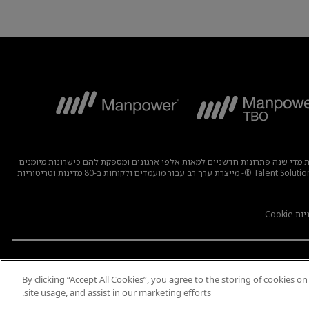
בוצה מפתחת מדי שנה פתרונות חדשניים למאות אלפי ארגונים ומספקת להם כישרונות מיומנים
תוך מציאת תעסוקה משמעותית ובת קיימא למיליוני אנשים במגוון רחב של תעשיות ומיומנויות. משפחת המומחים שלנו הכוללת את המותגים – Manpower, ®Experis®, ו-Talent Solutions ®- מייצרת ערך רב עבור מועמדים ולקוחות ב-80 מדינות וטריטוריות
 Cookie
© 2023 ManpowerGroup All Rights Reserved
By clicking “Accept All Cookies”, you agree to the storing of cookies o
site usage, and assist in our marketing efforts.