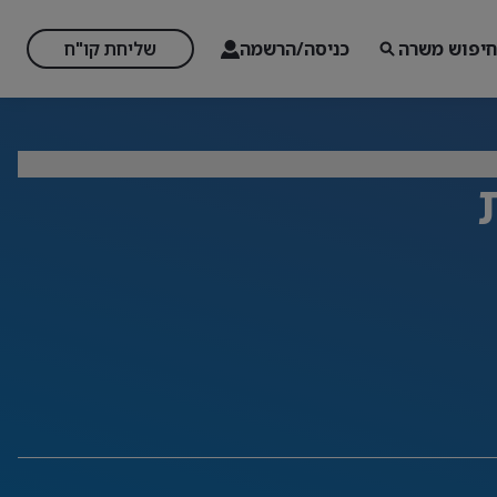
חיפוש משרה
כניסה/הרשמה
שליחת קו"ח