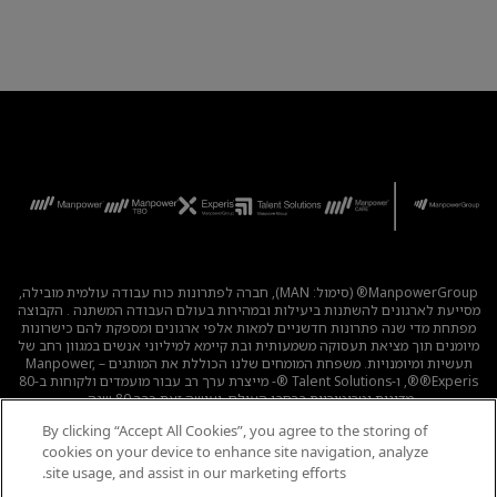
ManpowerGroup® (סימול: MAN), חברה לפתרונות כוח עבודה עולמית מובילה,
מסייעת לארגונים להשתנות ביעילות ובמהירות בעולם העבודה המשתנה . הקבוצה
מפתחת מדי שנה פתרונות חדשניים למאות אלפי ארגונים ומספקת להם כישרונות
מיומנים תוך מציאת תעסוקה משמעותית ובת קיימא למיליוני אנשים במגוון רחב של
תעשיות ומיומנויות. משפחת המומחים שלנו הכוללת את המותגים – Manpower,
®Experis®, ו-Talent Solutions ®- מייצרת ערך רב עבור מועמדים ולקוחות ב-80
מדינות וטריטוריות ברחבי העולם, ועושה זאת כבר 80 שנה.
By clicking “Accept All Cookies”, you agree to the storing of
לכל המשרות
|
מדיניות הפרטיות
|
תנאי השימוש
|
נגישות
|
cookies on your device to enhance site navigation, analyze
קוד אתי
|
מדיניות Cookie
site usage, and assist in our marketing efforts.