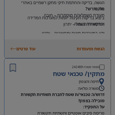
הגשה, בדיקה והחתמת תיקי מתקן רשמיים באתרי
הלקוח
.
מה נדרש?
תעודת חשמלאי/ת מוסמך/ת
–
חובה
ביצוע בדיקות תקינות יזומות למערכות המדידה
והתקשורת בשטח
.
הנדסאי/ת חשמל
–
יתרון
ידע במערכות מונים ומחשבים
–
יתרון
יכולת עמידה בלחץ ונכונות לעבודה מאומצת
הגשת מועמדות
עוד פרטים
היקף משרה:
משרה מלאה | ימים: א’-ה’ | שעות: 8:00–17:00
תנאים:
מספר משרה
242489
רכב צמוד וטלפון סלולרי
מתקין/ טכנאי שטח
שכר גבוה
חיפה והצפון
משרה מלאה
מיקום: קדימה צורן
דרוש/ה טכנאי/ת שטח לחברת תשתיות תקשורת
מובילה בצפון!
על התפקיד:
פריסת סיבים אופטיים ותשתיות תקשורת