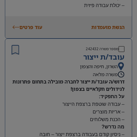
– יכולת עבודה פיזית
– נכונות להגעה עצמאית
היקף משרה:
הגשת מועמדות
עוד פרטים
משמרות:
בוקר 7:00-15:00 | צהריים 15:00-23:00 | לילה 23:00-
7:00
מספר משרה
242432
שעות נוספות לפי צורך
עובד/ת ייצור
תנאים:
סיבוס
השרון, חיפה והצפון
קרן השתלמות
משרה מלאה
דרוש/ה עובד/ת ייצור לחברה מובילה בתחום פתרונות
לגידולים חקלאיים בצפון!
על התפקיד:
– עבודה שוטפת ברצפת הייצור
– אריזת מוצרים
– הכנת משלוחים
מה נדרש?
– ניסיון קודם בעבודה ברצפת ייצור – חובה