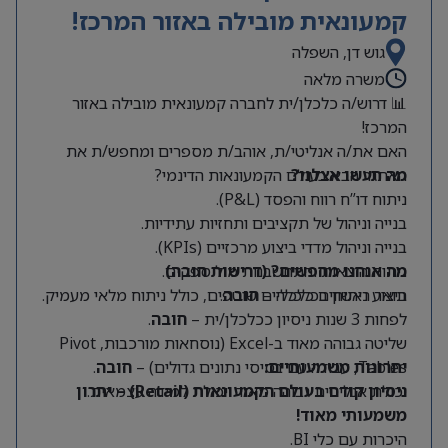
קמעונאית מובילה באזור המרכז!
גוש דן, השפלה
משרה מלאה
📊 דרוש/ה כלכלן/ית לחברה קמעונאית מובילה באזור
המרכז!
האם את/ה אנליטי/ת, אוהב/ת מספרים ומחפש/ת את
מה תעשו אצלנו?
האתגר הבא בעולם הקמעונאות הדינמי?
ניתוח דו”ח רווח והפסד (P&L).
בנייה וניהול של תקציבים ותחזיות עתידיות.
בנייה וניהול מדדי ביצוע מרכזיים (KPIs).
מה אנחנו מחפשים? (דרישות חובה)
ניתוח הוצאות והתחשבנות מול ספקים.
תואר ראשון בכלכלה –
חובה
.
ביצוע ניתוחים כלכליים שוטפים, כולל ניתוח מלאי מעמיק.
לפחות 3 שנות ניסיון ככלכלן/ית –
חובה
.
שליטה גבוהה מאוד ב-Excel (נוסחאות מורכבות, Pivot
Tables, עבודה עם בסיסי נתונים גדולים) –
יתרונות משמעותיים:
חובה
.
יכולת אנליטית גבוהה מאוד ויכולת למידה עצמאית.
ניסיון קודם בעולם הקמעונאות (Retail) – יתרון
משמעותי מאוד!
היכרות עם כלי BI.