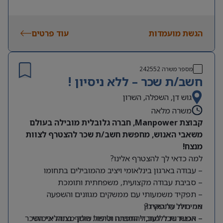
הגשת מועמדות
עוד פרטים
מספר משרה
242552
חשב/ת שכר – ללא ניסיון !
גוש דן, השפלה, השרון
משרה מלאה
קבוצת Manpower, חברה גלובלית מובילה בעולם
משאבי האנוש, מחפשת חשב/ת שכר להצטרף לצוות
מנצח!
למה כדאי לך להצטרף אלינו?
– עבודה בארגון בינלאומי ויציב מהמובילים בתחומו
– סביבת עבודה מקצועית, משפחתית ותומכת
– תפקיד משמעותי עם ממשקים מגוונים והשפעה
מה כולל התפקיד?
אמיתית על הארגון
– אפשרות ללמוד, להתפתח ולהיות חלק מצוות איכותי
– הכנת שכר לעובדי החברה וטיפול שוטף בתהליכי השכר