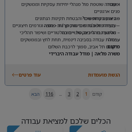
ומנוסה
– עבודה שוטפת מול מנהלי יחידות עסקיות וממשקים
פנים ארגוניים
מה אנחנו מחפשים?
– ביצוע בקרות שכר והבטחת תקינות הנתונים
– תעודת חשב/ת שכר מוסמך/ת – חובה
– עבודה מול חברות ביטוח, קרנות פנסיה וגורמים חיצוניים
– שליטה גבוהה באקסל – חובה
– הטמעת תהליכים, שינויים רגולטוריים ושיפור תהליכי
עבודה
– יכולת עבודה בסביבה דינמית, תחת לחץ ובממשקים
מרובים
מיקום:
תל אביב, סמוך לרכבת השלום
משרה מלאה | מודל עבודה היברידי
הגשת מועמדות
עוד פרטים
קודם
1
2
3
...
116
הבא
הכלים שלכם למציאת עבודה