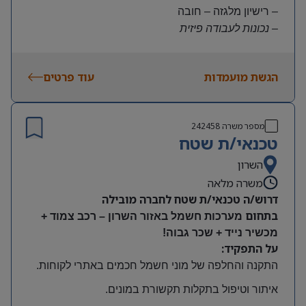
– רישיון מלגזה – חובה
– נכונות לעבודה פיזית
– נכונות להגעה עצמאית
היקף משרה:
הגשת מועמדות
עוד פרטים
משרה מלאה | ימים א-ה | 6:30-15:30
תנאים:
שכר גבוה
מספר משרה
242458
קרן השתלמות ובונוסים
טכנאי/ת שטח
עובד חברה מהיום הראשון
מיקום: חדרה
השרון
משרה מלאה
דרוש/ה טכנאי/ת שטח לחברה מובילה
בתחום
מערכות חשמל באזור השרון – רכב צמוד +
מכשיר נייד + שכר גבוה!
על התפקיד:
התקנה והחלפה של מוני חשמל חכמים באתרי לקוחות
.
איתור וטיפול בתקלות תקשורת במונים
.