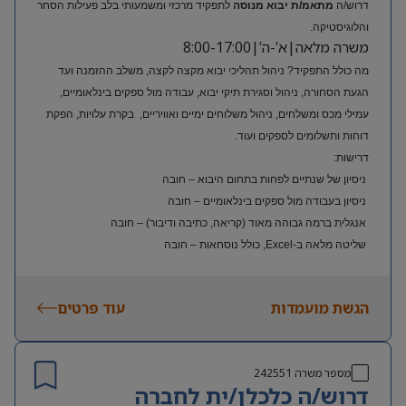
דרוש/ה
מתאמ/ת יבוא מנוסה
לתפקיד מרכזי ומשמעותי בלב פעילות הסחר
והלוגיסטיקה.
משרה מלאה|א’-ה’|8:00-17:00
מה כולל התפקיד? ניהול תהליכי יבוא מקצה לקצה, משלב ההזמנה ועד
הגעת הסחורה, ניהול וסגירת תיקי יבוא, עבודה מול ספקים בינלאומיים,
עמילי מכס ומשלחים, ניהול משלוחים ימיים ואוויריים, בקרת עלויות, הפקת
דוחות ותשלומים לספקים ועוד.
דרישות:
ניסיון של שנתיים לפחות בתחום היבוא – חובה
ניסיון בעבודה מול ספקים בינלאומיים – חובה
אנגלית ברמה גבוהה מאוד (קריאה, כתיבה ודיבור) – חובה
שליטה מלאה ב-Excel, כולל נוסחאות – חובה
ניסיון בעולם האופנה או הריטייל – יתרון משמעותי
הגשת מועמדות
עוד פרטים
מספר משרה
242551
דרוש/ה כלכלן/ית לחברה