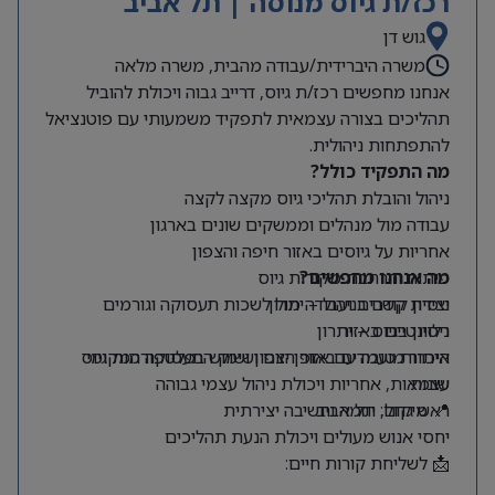
רכז/ת גיוס מנוסה | תל אביב
גוש דן
משרה היברידית/עבודה מהבית, משרה מלאה
אנחנו מחפשים רכז/ת גיוס, דרייב גבוה ויכולת להוביל
תהליכים בצורה עצמאית לתפקיד משמעותי עם פוטנציאל
להתפתחות ניהולית.
מה התפקיד כולל?
ניהול והובלת תהליכי גיוס מקצה לקצה
עבודה מול מנהלים וממשקים שונים בארגון
אחריות על גיוסים באזור חיפה והצפון
מה אנחנו מחפשים?
פיתוח והרחבת מקורות גיוס
ניסיון קודם בניהול – יתרון
יצירת קשרים ועבודה מול לשכות תעסוקה וגורמים
רלוונטיים באזור
ניסיון בגיוס – יתרון
היכרות טובה עם אזור הצפון ושוק התעסוקה המקומי
איתור מועמדים באופן יזום ושימוש בפלטפורמות גיוס
שונות
עצמאות, אחריות ויכולת ניהול עצמי גבוהה
📍 מיקום: תל אביב
ראש גדול, יוזמה וחשיבה יצירתית
יחסי אנוש מעולים ויכולת הנעת תהליכים
📩 לשליחת קורות חיים: