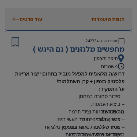
הגשת מועמדות
עוד פרטים
מספר משרה
242324
מחפשים מלגזנים ( גם היגש )
חיפה והצפון
משמרות
דרוש/ה מלגזנ/ית למפעל מוביל בתחום ייצור אריזות
פלסטיק בצפון + קרן השתלמות!
על התפקיד:
– סידור סחורה במחסן
– ביצוע העמסות
מה נדרש?
– תפעול מלגזות וציוד הרמה
– רישיון מלגזה – חובה
– עבודה בסביבת ייצור תעשייתית
– שמירה על סדר וארגון במחסן
– ניסיון של שנה לפחות בתפקיד מלגזן/ת
מיקום: אזור תעשייה ג’וליס
– אחריות ויכולת עבודה בצוות