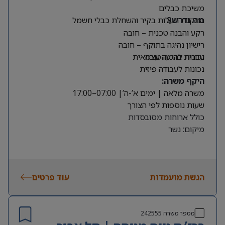
משיכת כבלים
התקנת תעלות בקיר והשחלת כבלי חשמל
מה נדרש?
רקע והבנה טכנית – חובה
רישיון נהיגה בתוקף – חובה
עברית ברמה טובה
נכונות להגעה עצמאית
נכונות לעבודה פיזית
היקף משרה:
משרה מלאה | ימים א’-ה’| 07:00–17:00
שעות נוספות לפי הצורך
כולל ארוחות מסובסדות
מיקום: נשר
הגשת מועמדות
עוד פרטים
מספר משרה
242555