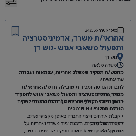
מספר משרה
242566
אחראי/ת משרד, אדמיניסטרציה
ותפעול משאבי אנוש -גוש דן
גוש דן
משרה מלאה
מחפש/ת תפקיד שמשלב אחריות, עצמאות ועבודה
עם אנשים?
לחברת הנדסה ומכירות מובילה דרוש/ה אחראי/ת
תחומי אחריות:
משרד, אדמיניסטרציה ותפעול משאבי אנוש לתפקיד
מגוון ודינמי הכולל אחריות על ניהול המשרד לצד
• מתן שירות מקצועי ואיכותי לעובדי החברה ולממשקים
הובלת תהליכי HR שוטפים.
פנימיים וחיצוניים.
• קבלת אורחים וייצוג החברה באופן מקצועי ואדיב.
דרישות התפקיד:
• עבודה מול ספקים, הזמנת ציוד משרדי ואחריות על
התפעול השוטף של המשרד.
• ניסיון של שנתיים לפחות בתפקיד אדמיניסטרטיבי,