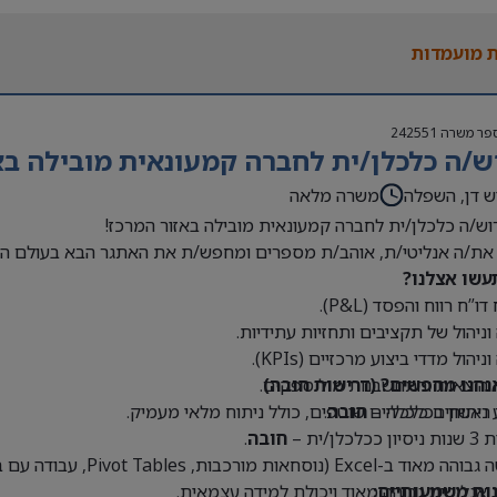
 בעולם האופנה או הריטייל – יתרון משמעותי
 מועמדות
פר משרה
242551
ש/ה כלכלן/ית לחברה קמעונאית מובילה בא
ש דן, השפלה
משרה מלאה
וש/ה כלכלן/ית לחברה קמעונאית מובילה באזור המרכז!
את/ה אנליטי/ת, אוהב/ת מספרים ומחפש/ת את האתגר הבא בעולם הק
עשו אצלנו?
דו”ח רווח והפסד (P&L).
 וניהול של תקציבים ותחזיות עתידיות.
וניהול מדדי ביצוע מרכזיים (KPIs).
נחנו מחפשים? (דרישות חובה)
 הוצאות והתחשבנות מול ספקים.
 ראשון בכלכלה –
חובה
.
 ניתוחים כלכליים שוטפים, כולל ניתוח מלאי מעמיק.
כלכלן/ית –
חובה
.
Exce (נוסחאות מורכבות, Pivot Tables, עבודה עם בסיסי נתונים גדולים) –
נות משמעותיים:
 אנליטית גבוהה מאוד ויכולת למידה עצמאית.