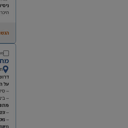
ניסיון קו
היכרות
הגשת
מס
מחפ
חי
דרוש
על ה
– סי
– בי
מה נ
– תפע
– ריש
– עבו
– שמי
– ניס
מיקום
– אחר