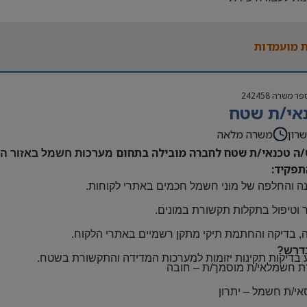
נות להגעה עצמאית
 משרה:
 מועמדות
אה | ימים א-ה | 6:30-15:30
ם:
גבוה
פר משרה
242458
שתלמות ובונוסים
אי/ת שטח
 חברה מהיום הראשון
ם: חדרה
רון
משרה מלאה
/ה טכנאי/ת שטח לחברה מובילה בתחום
מערכות חשמל באזור השר
תפקיד:
ה והחלפה של מוני חשמל חכמים באתרי לקוחות
.
 וטיפול בתקלות תקשורת במונים
.
, בדיקה והחתמת תיקי מתקן רשמיים באתרי הלקוח
.
דרש?
 בדיקות תקינות יזומות למערכות המדידה והתקשורת בשטח
.
ת חשמלאי/ת מוסמך/ת
–
חובה
אי/ת חשמל
–
יתרון