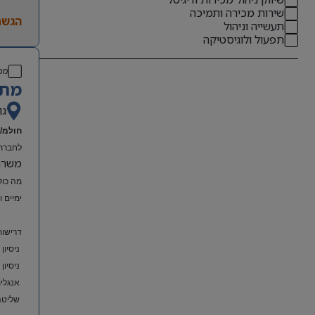
שירות מכירה ותמיכה
הגשת
תעשייה וניהול
תפעול ולוגיסטיקה
מס
מתא
גו
חולמ/ת
לחברת 
משרה מל
מה כול
ימיים 
דרישות
ניסיון
ניסיון
אנגלית
שליטה מלאה ב-el