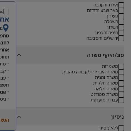
אילת והערבה
באר שבע והדרום
מס
גוש דן
אחר
השפלה
השרון
גו
חיפה והצפון
מחפש
ירושלים והסביבה
לחבר
אחריו
סוג/היקף משרה
תחומי
• מתן
משמרות
• קבל
משרה היברידית/עבודה מהבית
משרה זמנית
• עבו
משרה חלקית
דרישו
• טיפ
משרה מלאה
• ניס
• אחר
משרת סטודנט
• ניס
עבודה מועדפת
• שליטה מלא
• ניסיון
ניסיון
הגשת
• יכו
ללא ניסיון