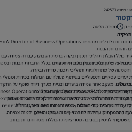
פר משרה
242573
קטור
ש דן
משרה מלאה
תפקיד:
קבוצת חברו
ה והחברות הבנות.
ד כולל הובלת תהליכי תכנון ובקרה ברמת הקבוצה, עבודה צמודה עם הנ
ים חוצי ארגון בסביבה גלובלית ומורכבת
ת מלאה על תהליכי תכנון העבודה והיעדים בכלל החברות הבנות ובמטה
 והטמעה של מתודולוגיות ותהליכי תכנון, מדידה ובקרה.
 יעדים עסקיים ותפעוליים בשיתוף פעולה עם הנהלות בכירות ומנהלי 
 ביצועים, מעקב אחר עמידה ביעדים ובניית מערך דיווח שוטף על התקדמ
דרש?
 פרויקטים ויוזמות אסטרטגיות מטעם מטה הקבוצה.
Business Operations / Strategic Operations / PM בכיר או תפקידים דומים.
 הזדמנויות להתייעלות, אופטימיזציה ושיפור תהליכים רוחביים בארגון.
בעבודה צמודה להנהלה בכירה או בכפיפות ל-Executive Leadership.
 עבודה מרובים מול הנהלות, מטה וחברות בנות בארץ ובחו”ל.
י ניסיון בתפקידי הנהלה או Executive בארגונים קטנים ובינוניים.
ת להתפתחות עתידית לתחומי פיתוח עסקי והובלת יוזמות צמיחה.
עסקית מעמיקה ויכולת לחבר בין אסטרטגיה לביצוע.
 משמעותי לניסיון בסביבה מטריציונית הכוללת מטה וחברות בנות.
ת ברמה גבוהה מאוד, בכתב ובעל פה.