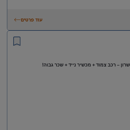
עוד פרטים
ון – רכב צמוד + מכשיר נייד + שכר גבוה!