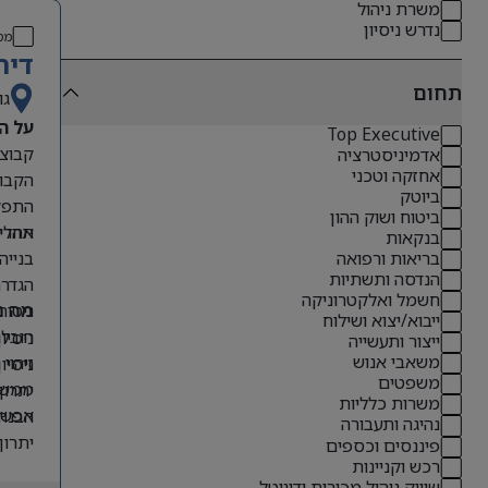
משרת ניהול
נדרש ניסיון
מס
דיר
תחום
גו
על ה
Top Executive
אדמיניסטרציה
אחזקה וטכני
הקבוצ
ביוטק
התפקי
ביטוח ושוק ההון
תהליכ
אחריו
בנקאות
בנייה
בריאות ורפואה
הנדסה ותשתיות
הגדרת
חשמל ואלקטרוניקה
ניטור
מה נ
ייבוא/יצוא ושילוח
הובלת
ניסיון קודם בתפקידי O
ייצור ותעשייה
משאבי אנוש
זיהוי
ניסיון 
משפטים
ממשקי
יתרון לבעל
משרות כלליות
אפשרו
הבנה 
נהיגה ותעבורה
יתרון
פיננסים וכספים
רכש וקניינות
אנגלי
שיווק ניהול מכירות ודיגיטל