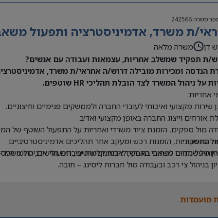
פר משרה
242566
אי/ת משרד, אדמיניסטרציה ותפעול משאבי 
ש דן
משרה מלאה
/ת תפקיד שמשלב אחריות, עצמאות ועבודה עם אנשים?
ת הנדסה ומכירות מובילה דרוש/ה אחראי/ת משרד, אדמיניסטרציה 
ת על ניהול המשרד לצד הובלת תהליכי HR שוטפים.
 אחריות:
 שירות מקצועי ואיכותי לעובדי החברה ולממשקים פנימיים וחיצוניים.
ת אורחים וייצוג החברה באופן מקצועי ואדיב.
דה מול ספקים, הזמנת ציוד משרדי ואחריות על התפעול השוטף של המש
ת התפקיד:
ול בחשבוניות, הזמנות רכש ומעקב אחר תהליכים אדמיניסטרטיביים.
יון של שנתיים לפחות בתפקיד אדמיניסטרטיבי, תפעולי או ניהול משרד –
יות על תחום משאבי האנוש, לרבות קליטת עובדים חדשים, סיומי העסקה
יון בניהול צי רכב ובעבודה מול חברות ליסינג – חובה.
ה ב-Office וב-Excel – חובה.
 בעבודה עם מערכת Priority – יתרון.
 מועמדות
לת ניהול מספר משימות במקביל ותיעדוף משימות.