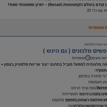
דם בעולם הקמעונאות (Retail) – יתרון משמעותי מאוד!
 עם כלי BI.
 מועמדות
פר משרה
242324
שים מלגזנים ( גם היגש )
פה והצפון
משמרות
/ה מלגזנ/ית למפעל מוביל בתחום ייצור אריזות פלסטיק בצפון +
תפקיד:
דור סחורה במחסן
צוע העמסות
דרש?
ול מלגזות וציוד הרמה
יון מלגזה – חובה
דה בסביבת ייצור תעשייתית
רה על סדר וארגון במחסן
יון של שנה לפחות בתפקיד מלגזן/ת
: אזור תעשייה ג’וליס
יות ויכולת עבודה בצוות