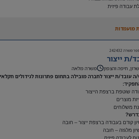
לת עבודה פיזית
נות להגעה עצמאית
 משרה:
 מועמדות
ות:
23:00-7
נוספות לפי צורך
פר משרה
242432
ם:
ד/ת ייצור
ס
השתלמות
רון, חיפה והצפון
משרה מלאה
/ה עובד/ת ייצור לחברה מובילה בתחום פתרונות לגידולים חקלאיי
תפקיד:
ודה שוטפת ברצפת הייצור
יזת מוצרים
נת משלוחים
דרש?
יון קודם בעבודה ברצפת ייצור – חובה
יון מלגזה – חובה
נות לעבודה פיזית