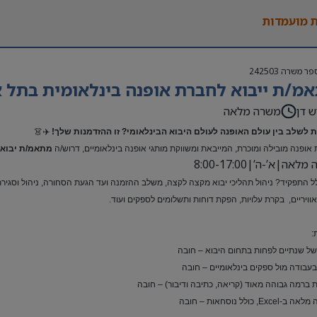
 מועמדות
פר משרה
242503
מ/ת ייבוא לחברת אופנה בינלאומית בתל א
ש דן
משרה מלאה
 לשלב בין עולם האופנה לעולם היבוא הבינלאומי? זו ההזדמנות שלך!
✈️👗
אופנה מובילה ומוכרת, המייבאת ומשווקת מותגי אופנה בינלאומיים, דרוש/ה
מתאמ/ת יבוא 
אה|א’-ה’|8:00-17:00
ל התפקיד? ניהול תהליכי יבוא מקצה לקצה, משלב ההזמנה ועד הגעת הסחורה, ניהול וסגירת ת
ואוויריים, בקרת עלויות, הפקת דוחות ותשלומים לספקים ועוד.
:
 של שנתיים לפחות בתחום היבוא – חובה
 בעבודה מול ספקים בינלאומיים – חובה
 ברמה גבוהה מאוד (קריאה, כתיבה ודיבור) – חובה
Exc, כולל נוסחאות – חובה