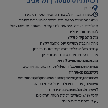
רכז/ת גיוס מנוסה | תל אביב
גוש דן
משרה היברידית/עבודה מהבית, משרה מלאה
אנחנו מחפשים רכז/ת גיוס, דרייב גבוה ויכולת להוביל
תהליכים בצורה עצמאית לתפקיד משמעותי עם פוטנציאל
להתפתחות ניהולית.
מה התפקיד כולל?
ניהול והובלת תהליכי גיוס מקצה לקצה
עבודה מול מנהלים וממשקים שונים בארגון
אחריות על גיוסים באזור חיפה והצפון
מה אנחנו מחפשים?
פיתוח והרחבת מקורות גיוס
ניסיון קודם בניהול – יתרון
יצירת קשרים ועבודה מול לשכות תעסוקה וגורמים
רלוונטיים באזור
ניסיון בגיוס – יתרון
היכרות טובה עם אזור הצפון ושוק התעסוקה המקומי
איתור מועמדים באופן יזום ושימוש בפלטפורמות גיוס
שונות
עצמאות, אחריות ויכולת ניהול עצמי גבוהה
📍 מיקום: תל אביב
ראש גדול, יוזמה וחשיבה יצירתית
יחסי אנוש מעולים ויכולת הנעת תהליכים
📩 לשליחת קורות חיים: