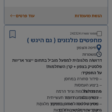
הגשת מועמדות
עוד פרטים
מספר משרה
242324
מחפשים מלגזנים ( גם היגש )
חיפה והצפון
משמרות
דרוש/ה מלגזנ/ית למפעל מוביל בתחום ייצור אריזות
פלסטיק בצפון + קרן השתלמות!
על התפקיד:
– סידור סחורה במחסן
– ביצוע העמסות
מה נדרש?
– תפעול מלגזות וציוד הרמה
– רישיון מלגזה – חובה
– עבודה בסביבת ייצור תעשייתית
– שמירה על סדר וארגון במחסן
– ניסיון של שנה לפחות בתפקיד מלגזן/ת
מיקום: אזור תעשייה ג’וליס
– אחריות ויכולת עבודה בצוות