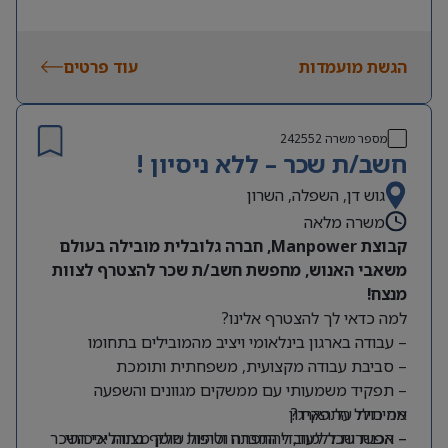
הגשת מועמדות
עוד פרטים
מספר משרה
242552
חשב/ת שכר – ללא ניסיון !
גוש דן, השפלה, השרון
משרה מלאה
קבוצת Manpower, חברה גלובלית מובילה בעולם
משאבי האנוש, מחפשת חשב/ת שכר להצטרף לצוות
מנצח!
למה כדאי לך להצטרף אלינו?
– עבודה בארגון בינלאומי ויציב מהמובילים בתחומו
– סביבת עבודה מקצועית, משפחתית ותומכת
– תפקיד משמעותי עם ממשקים מגוונים והשפעה
מה כולל התפקיד?
אמיתית על הארגון
– אפשרות ללמוד, להתפתח ולהיות חלק מצוות איכותי
– הכנת שכר לעובדי החברה וטיפול שוטף בתהליכי השכר