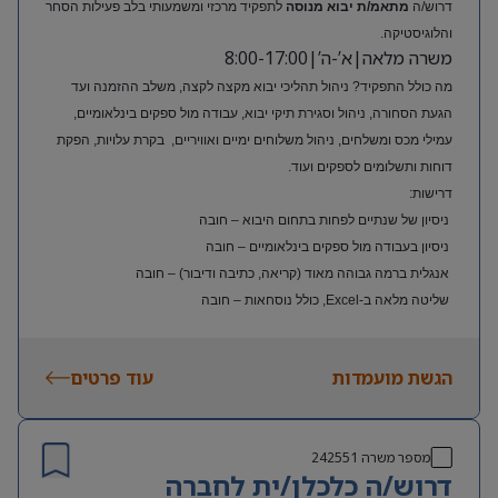
דרוש/ה
מתאמ/ת יבוא מנוסה
לתפקיד מרכזי ומשמעותי בלב פעילות הסחר
והלוגיסטיקה.
משרה מלאה|א’-ה’|8:00-17:00
מה כולל התפקיד? ניהול תהליכי יבוא מקצה לקצה, משלב ההזמנה ועד
הגעת הסחורה, ניהול וסגירת תיקי יבוא, עבודה מול ספקים בינלאומיים,
עמילי מכס ומשלחים, ניהול משלוחים ימיים ואוויריים, בקרת עלויות, הפקת
דוחות ותשלומים לספקים ועוד.
דרישות:
ניסיון של שנתיים לפחות בתחום היבוא – חובה
ניסיון בעבודה מול ספקים בינלאומיים – חובה
אנגלית ברמה גבוהה מאוד (קריאה, כתיבה ודיבור) – חובה
שליטה מלאה ב-Excel, כולל נוסחאות – חובה
ניסיון בעולם האופנה או הריטייל – יתרון משמעותי
הגשת מועמדות
עוד פרטים
מספר משרה
242551
דרוש/ה כלכלן/ית לחברה