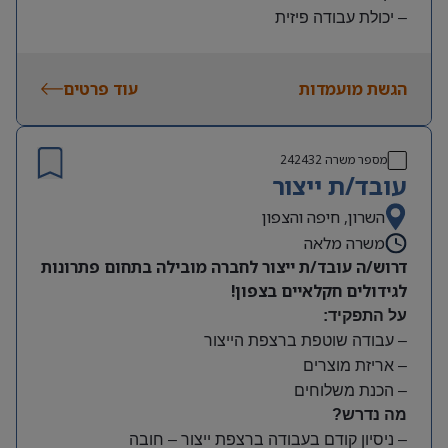
– יכולת עבודה פיזית
– נכונות להגעה עצמאית
היקף משרה:
הגשת מועמדות
עוד פרטים
משמרות:
בוקר 7:00-15:00 | צהריים 15:00-23:00 | לילה 23:00-
7:00
מספר משרה
242432
שעות נוספות לפי צורך
עובד/ת ייצור
תנאים:
סיבוס
השרון, חיפה והצפון
קרן השתלמות
משרה מלאה
דרוש/ה עובד/ת ייצור לחברה מובילה בתחום פתרונות
לגידולים חקלאיים בצפון!
על התפקיד:
– עבודה שוטפת ברצפת הייצור
– אריזת מוצרים
– הכנת משלוחים
מה נדרש?
– ניסיון קודם בעבודה ברצפת ייצור – חובה