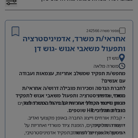
מספר משרה
242566
אחראי/ת משרד, אדמיניסטרציה
ותפעול משאבי אנוש -גוש דן
גוש דן
משרה מלאה
מחפש/ת תפקיד שמשלב אחריות, עצמאות ועבודה
עם אנשים?
לחברת הנדסה ומכירות מובילה דרוש/ה אחראי/ת
תחומי אחריות:
משרד, אדמיניסטרציה ותפעול משאבי אנוש לתפקיד
מגוון ודינמי הכולל אחריות על ניהול המשרד לצד
• מתן שירות מקצועי ואיכותי לעובדי החברה ולממשקים
הובלת תהליכי HR שוטפים.
פנימיים וחיצוניים.
• קבלת אורחים וייצוג החברה באופן מקצועי ואדיב.
דרישות התפקיד:
• עבודה מול ספקים, הזמנת ציוד משרדי ואחריות על
התפעול השוטף של המשרד.
• ניסיון של שנתיים לפחות בתפקיד אדמיניסטרטיבי,