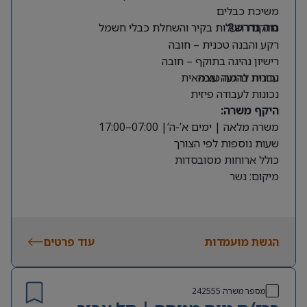
משיכת כבלים
התקנת תעלות בקיר והשחלת כבלי חשמל
מה נדרש?
רקע והבנה טכנית – חובה
רישיון נהיגה בתוקף – חובה
עברית ברמה טובה
נכונות להגעה עצמאית
נכונות לעבודה פיזית
היקף משרה:
משרה מלאה | ימים א’-ה’| 07:00–17:00
שעות נוספות לפי הצורך
כולל ארוחות מסובסדות
מיקום: נשר
הגשת מועמדות
עוד פרטים
מספר משרה
242555