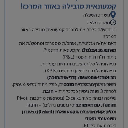
קמעונאית מובילה באזור המרכז!
גוש דן, השפלה
משרה מלאה
📊 דרוש/ה כלכלן/ית לחברה קמעונאית מובילה באזור
המרכז!
האם את/ה אנליטי/ת, אוהב/ת מספרים ומחפש/ת את
מה תעשו אצלנו?
האתגר הבא בעולם הקמעונאות הדינמי?
ניתוח דו”ח רווח והפסד (P&L).
בנייה וניהול של תקציבים ותחזיות עתידיות.
בנייה וניהול מדדי ביצוע מרכזיים (KPIs).
מה אנחנו מחפשים? (דרישות חובה)
ניתוח הוצאות והתחשבנות מול ספקים.
תואר ראשון בכלכלה –
חובה
.
ביצוע ניתוחים כלכליים שוטפים, כולל ניתוח מלאי מעמיק.
לפחות 3 שנות ניסיון ככלכלן/ית –
חובה
.
שליטה גבוהה מאוד ב-Excel (נוסחאות מורכבות, Pivot
Tables, עבודה עם בסיסי נתונים גדולים) –
יתרונות משמעותיים:
חובה
.
יכולת אנליטית גבוהה מאוד ויכולת למידה עצמאית.
ניסיון קודם בעולם הקמעונאות (Retail) – יתרון
משמעותי מאוד!
היכרות עם כלי BI.