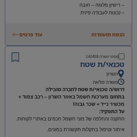
– רישיון מלגזה – חובה
– נכונות לעבודה פיזית
– נכונות להגעה עצמאית
היקף משרה:
הגשת מועמדות
עוד פרטים
משרה מלאה | ימים א-ה | 6:30-15:30
תנאים:
שכר גבוה
מספר משרה
242458
קרן השתלמות ובונוסים
טכנאי/ת שטח
עובד חברה מהיום הראשון
מיקום: חדרה
השרון
משרה מלאה
דרוש/ה טכנאי/ת שטח לחברה מובילה
בתחום
מערכות חשמל באזור השרון – רכב צמוד +
מכשיר נייד + שכר גבוה!
על התפקיד:
התקנה והחלפה של מוני חשמל חכמים באתרי לקוחות
.
איתור וטיפול בתקלות תקשורת במונים
.