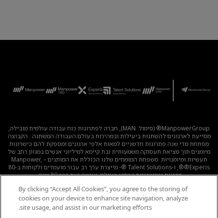
ManpowerGroup® (סימול: MAN), חברה לפתרונות כוח עבודה עולמית מובילה,
מסייעת לארגונים להשתנות ביעילות ובמהירות בעולם העבודה המשתנה . הקבוצה
מפתחת מדי שנה פתרונות חדשניים למאות אלפי ארגונים ומספקת להם כישרונות
מיומנים תוך מציאת תעסוקה משמעותית ובת קיימא למיליוני אנשים במגוון רחב של
תעשיות ומיומנויות. משפחת המומחים שלנו הכוללת את המותגים – Manpower,
®Experis®, ו-Talent Solutions ®- מייצרת ערך רב עבור מועמדים ולקוחות ב-80
מדינות וטריטוריות ברחבי העולם, ועושה זאת כבר 80 שנה.
By clicking “Accept All Cookies”, you agree to the storing of
לכל המשרות
|
מדיניות הפרטיות
|
תנאי השימוש
|
נגישות
|
cookies on your device to enhance site navigation, analyze
קוד אתי
|
מדיניות Cookie
site usage, and assist in our marketing efforts.