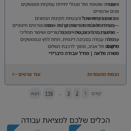
ומנוסה
– עבודה שוטפת מול מנהלי יחידות עסקיות וממשקים
פנים ארגוניים
מה אנחנו מחפשים?
– ביצוע בקרות שכר והבטחת תקינות הנתונים
– תעודת חשב/ת שכר מוסמך/ת – חובה
– עבודה מול חברות ביטוח, קרנות פנסיה וגורמים חיצוניים
– שליטה גבוהה באקסל – חובה
– הטמעת תהליכים, שינויים רגולטוריים ושיפור תהליכי
עבודה
– יכולת עבודה בסביבה דינמית, תחת לחץ ובממשקים
מרובים
מיקום:
תל אביב, סמוך לרכבת השלום
משרה מלאה | מודל עבודה היברידי
הגשת מועמדות
עוד פרטים
קודם
1
2
3
...
116
הבא
הכלים שלכם למציאת עבודה