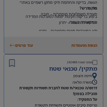
הגשה, בדיקה והחתמת תיקי מתקן רשמיים באתרי
הלקוח
.
מה נדרש?
תעודת חשמלאי/ת מוסמך/ת
–
חובה
ביצוע בדיקות תקינות יזומות למערכות המדידה
והתקשורת בשטח
.
הנדסאי/ת חשמל
–
יתרון
ידע במערכות מונים ומחשבים
–
יתרון
יכולת עמידה בלחץ ונכונות לעבודה מאומצת
הגשת מועמדות
עוד פרטים
היקף משרה:
משרה מלאה | ימים: א’-ה’ | שעות: 8:00–17:00
תנאים:
מספר משרה
242489
רכב צמוד וטלפון סלולרי
מתקין/ טכנאי שטח
שכר גבוה
חיפה והצפון
משרה מלאה
מיקום: קדימה צורן
דרוש/ה טכנאי/ת שטח לחברת תשתיות תקשורת
מובילה בצפון!
על התפקיד:
פריסת סיבים אופטיים ותשתיות תקשורת