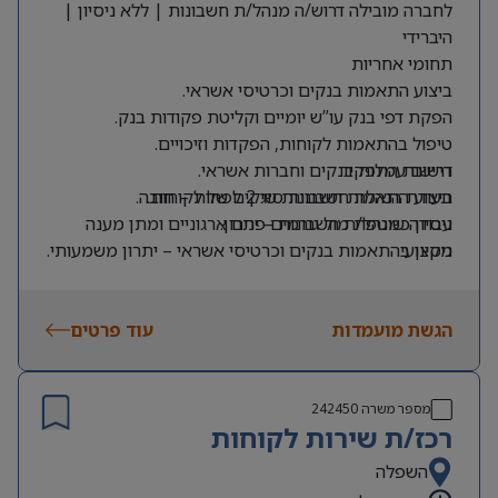
לחברה מובילה דרוש/ה מנהל/ת חשבונות | ללא ניסיון |
היברידי
תחומי אחריות
ביצוע התאמות בנקים וכרטיסי אשראי.
הפקת דפי בנק עו”ש יומיים וקליטת פקודות בנק.
טיפול בהתאמות לקוחות, הפקדות וזיכויים.
דרישות התפקיד
רישום עמלות בנקים וחברות אשראי.
תעודת הנהלת חשבונות סוג 2 לפחות – חובה.
ביצוע התאמות חשבונות שיקים של לקוחות.
ניסיון כמנהל/ת חשבונות – יתרון.
עבודה שוטפת מול גורמים פנים ארגוניים ומתן מענה
מקצועי.
ניסיון בהתאמות בנקים וכרטיסי אשראי – יתרון משמעותי.
ניסיון בעבודה עם SAP – יתרון.
הפקת דוחות ייעודיים בתחום הלקוחות והגבייה.
ניסיון בעבודה עם Credit Guard – יתרון.
טיפול והזרמת חשבוניות ספקים במערכת.
הגשת מועמדות
עוד פרטים
מספר משרה
242450
רכז/ת שירות לקוחות
השפלה