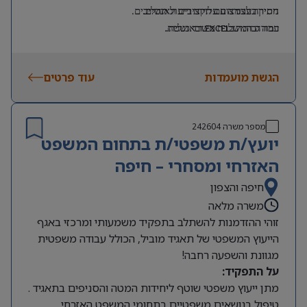
ניסיון בעבודה עם תקציבים וגאנטים.
חתירה לצמצום עלויות וייעול תהליכים.
רמה גבוהה ב
EXCEL
ובאנגלית.
עבודה המשלבת משרד ושטח.
ניסיון בפרויקטים בשטח/בתשתיות – יתרון.
הגשת מועמדות
עוד פרטים
מספר משרה
242604
יועץ/ת משפטי/ת בתחום המשפט
האזרחי ומסחרי – חיפה
חיפה והצפון
משרה מלאה
זוהי ההזדמנות להשתלב בתפקיד משמעותי ומרכזי באגף
הייעוץ המשפטי של תאגיד מוביל, הכולל עבודה משפטית
מגוונת והשפעה רחבה!
על התפקיד:
מתן ייעוץ משפטי שוטף ליחידות המטה והסניפים בתאגיד .
טיפול בנושאים משפטיים בתחומי המשפט האזרחי,