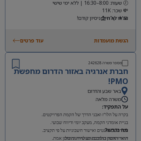
🕗 שעות: 8:00–16:30 | ללא ימי שישי
💸 שכר: 11K
שלחו קו”ח 📩
👩‍💻 לא חייב ניסיון קודם!
הגשת מועמדות
עוד פרטים
מספר משרה
242628
חברת אנרגיה באזור הדרום מחפשת
PMO!
באר שבע והדרום
משרה מלאה
על התפקיד:
בקרה על הלו”ז ואבני הדרך של הקמת הפרויקטים.
בניית אומדני הקמה, מעקב יומי ודיווח שבועי.
מה נדרש?
עבודה עם גאנטים ואישור חשבוניות על פי תקציב.
תואר ראשון בהנדסת תעשייה וניהול.
זיהוי והרמת דגלים בנוגע לחריגות בזמן אמת.