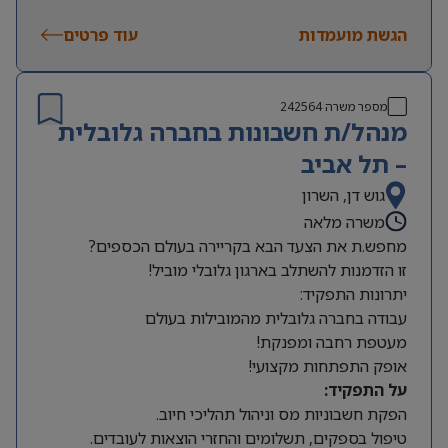
שעות עבודה:
משרה מלאה, א’-ה’, 8:00-16:00 (יום אחד
הגשת מועמדות
בשבוע עד 17:00). תורנות שישי אחת לחודש וחצי –
עוד פרטים
מהבית!
מספר משרה
242564
מנהל/ת חשבונות בחברה גלובלית
– תל אביב
גוש דן, השרון
משרה מלאה
מחפש.ת את הצעד הבא בקריירה בעולם הכספים?
זו הזדמנות להשתלב בארגון גלובלי מוביל!
יתרונות התפקיד:
עבודה בחברה גלובלית מהמובילות בעולם
מעטפת רחבה ומפנקת!
אופק התפתחות מקצועי!
על התפקיד:
הפקת חשבוניות מס וניהול תהליכי חיוב.
טיפול בספקים, תשלומים והחזרי הוצאות לעובדים.