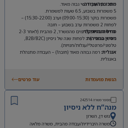
מתכונת העבודה:
מוצר בעל ערך רגשי גבוה מאוד.
5 משמרות בשבוע, 6.5 שעות למשמרת.
משמרות בוקר (09:00-15:30) וערב (15:30-22:00) –
לפחות 2 משמרות ערב בשבוע – חובה
מודל היברידי:
דרישות התפקיד:
3 ימים מהמשרד, 2 מהבית (לאחר 2-3
חודשי הכשרה).
ניסיון במכירות:
לפחות שנה של ניסיון (B2B/B2C,
טלפוני/פרונטלי/עגלות/חנויות).
אנגלית:
רמה גבוהה מאוד (חובה!) – העבודה מתנהלת
באנגלית.
שפות נוספות:
יתרון משמעותי.
זמינות:
תחילת הקורס ב14.9.2026
הגשת מועמדות
עוד פרטים
מספר משרה
242514
מנה”ח ללא ניסיון
גוש דן, השרון
משרה היברידית/עבודה מהבית, משרה מלאה