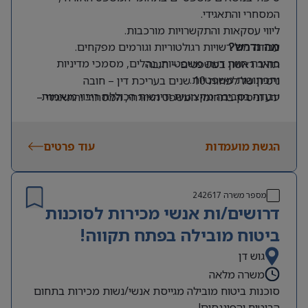
המסחרי והתאגידי.
ליווי עסקאות והתקשרויות מורכבות.
עבודה מול רשויות רגולטוריות וגורמים מפקחים.
מה נדרש?
כתיבת חוות דעת משפטיות, נהלים, מסמכי מדיניות
תואר ראשון במשפטים – חובה
ותכתובות משפטיות.
ניסיון של לפחות 10 שנים בעריכת דין – חובה
עבודה בסביבה מקצועית ודינמית הכוללת ריבוי משימות
ידע וניסיון בתחומי המשפט האזרחי, המסחרי והתאגידי –
ואתגרים.
חובה
אנגלית ברמה גבוהה מאוד – חובה
הגשת מועמדות
עוד פרטים
מספר משרה
242617
דרושים/ות אנשי מכירות לסוכנות
ביטוח מובילה בפתח תקווה!
גוש דן
משרה מלאה
סוכנות ביטוח מובילה מגייסת אנשי/נשות מכירות בתחום
הביטוח והפיננסים!