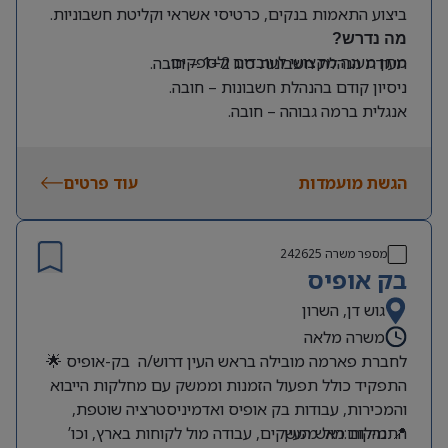
ביצוע התאמות בנקים, כרטיסי אשראי וקליטת חשבוניות.
מה נדרש?
מתן מענה מקצועי לעובדים ולספקים.
תעודת הנהלת חשבונות סוג 1+2 – חובה.
ניסיון קודם בהנהלת חשבונות – חובה.
אנגלית ברמה גבוהה – חובה.
ניסיון קודם בעבודה עם SAP Business One – יתרון.
סדר, דיוק, אחריות לצד יחסי אנוש מעולים.
הגשת מועמדות
עוד פרטים
מספר משרה
242625
בק אופיס
גוש דן, השרון
משרה מלאה
לחברת פארמה מובילה בראש העין דרוש/ה בק-אופיס 🌟
התפקיד כולל תפעול הזמנות וממשק עם מחלקות הייבוא
והמכירות, עבודות בק אופיס ואדמיניסטרציה שוטפת,
📍 מיקום:ראש העין
התנהלות מול ממשקים, עבודה מול לקוחות בארץ, וכו’