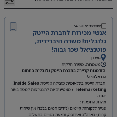
מספר משרה
242620
אנשי מכירות לחברת הייטק
גלובלית! משרה היברידית,
פוטנציאל שכר גבוה!
גוש דן
משמרות, משרה חלקית
הזדמנות קריירה בחברת הייטק גלובלית בתחום
הגנאלוגיה!
חברת הייטק בינלאומית מובילה מגייסת
Inside Sales
/ Telemarketing
מצטיינים/ות להצטרפות למטה באור
יהודה.
מהות התפקיד:
פנייה ללקוחות קיימים (לידים חמים בלבד! אין שיחות
קרות) בארה”ב ואירופה, והצעת מנויים בתשלום.