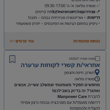
✅ משרה מלאה: א’-ה’ 09:30-17:00
📍 פתח תקווה, תוצרת הארץ 3
✅ עבודה עם לידים חמים ולקוחות קיימים.
דרישות:
• אוריינטציה מכירתית גבוהה – חובה!
• ניסיון בתחום הביטוח או הפיננסים – יתרון משמעותי
הגשת מועמדות
עוד פרטים
מספר משרה
242627
אחראי/ת קשרי לקוחות ערערה
השרון, חיפה והצפון
משרה מלאה
מחפשים תפקיד משמעותי שמשלב עשייה, אנשים
ואתגר? זה בדיוק בשבילכם
!
לחברת
Manpower Care
:
דרוש/ה מועמד/ת עם מוטיבציה גבוהה ורצון אמיתי
להצליח ולהתפתח
!