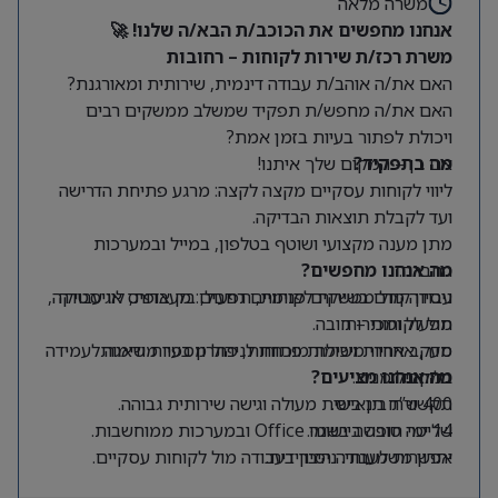
משרה מלאה
אנחנו מחפשים את הכוכב/ת הבא/ה שלנו! 🚀
משרת רכז/ת שירות לקוחות – רחובות
האם את/ה אוהב/ת עבודה דינמית, שירותית ומאורגנת?
האם את/ה מחפש/ת תפקיד שמשלב ממשקים רבים
ויכולת לפתור בעיות בזמן אמת?
מה בתפקיד?
אם כן – המקום שלך איתנו!
ליווי לקוחות עסקיים מקצה לקצה: מרגע פתיחת הדרישה
ועד לקבלת תוצאות הבדיקה.
מתן מענה מקצועי ושוטף בטלפון, במייל ובמערכות
החברה.
מה אנחנו מחפשים?
ניסיון קודם בשירות לקוחות, תפעול, בק אופיס או עבודה
עבודה מול ממשקים פנימיים רחבים: מעבדות, לוגיסטיקה,
תפעול ומכירות.
מול לקוחות – חובה.
סדר, אחריות ויכולת מוכחת לניהול מספר משימות
מעקב אחרי משימות פתוחות, פתרון בעיות ודאגה לעמידה
במקביל.
בלוחות זמנים.
מה אנחנו מציעים?
400 ש”ח תן ביס.
תקשורת בינאישית מעולה וגישה שירותית גבוהה.
14 ימי חופשה בשנה.
שליטה טובה ביישומי Office ובמערכות ממוחשבות.
יתרון משמעותי:
אפשרות לעבודה היברידית.
ניסיון בעבודה מול לקוחות עסקיים.
מיקום:
רחובות.