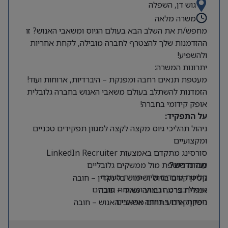
גוש דן, השפלה
משרה מלאה
מחפש/ת את השלב הבא בעולם הגיוס ומשאבי האנוש? זו
ההזדמנות שלך להצטרף לחברה מובילה, לקחת אחריות
ולהשפיע!
יתרונות המשרה:
מעטפת תנאים רחבה ומפנקת – היברדיות, ארוחות ועוד!
הזמדנות להשתלב בעולם משאבי האנוש בחברה גלובלית
אופק קידומי בחברה!
על התפקיד:
ניהול תהליכי גיוס מקצה לקצה למגוון תפקידים טכניים
ומקצועיים
סורסינג מתקדם באמצעות LinkedIn Recruiter
עבודה שוטפת מול ממשקים גלובליים
מה נדרש?
קליטת עובדים וליווי חוויית העובד
ניסיון קודם בגיוס ושימוש בלינקדין – חובה
טיפול בפרט, וביצוע הערכות עובדים
אנגלית ברמה גבוהה מאוד – חובה
הפקת אירועי רווחה ארגוניים
ניסיון קודם בתחום משאבי האנוש – חובה
יכולת עבודה עצמאית ויוזמה גבוהה לצד יחסי אנוש
מצוינים