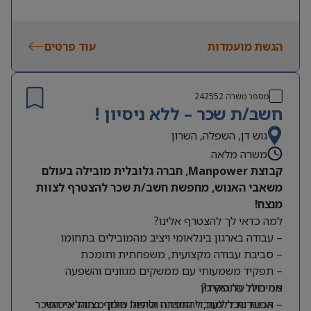
הגשת מועמדות
עוד פרטים
מספר משרה
242552
חשב/ת שכר – ללא ניסיון !
גוש דן, השפלה, השרון
משרה מלאה
קבוצת Manpower, חברה גלובלית מובילה בעולם
משאבי האנוש, מחפשת חשב/ת שכר להצטרף לצוות
מנצח!
למה כדאי לך להצטרף אלינו?
– עבודה בארגון בינלאומי ויציב מהמובילים בתחומו
– סביבת עבודה מקצועית, משפחתית ותומכת
– תפקיד משמעותי עם ממשקים מגוונים והשפעה
מה כולל התפקיד?
אמיתית על הארגון
– אפשרות ללמוד, להתפתח ולהיות חלק מצוות איכותי
– הכנת שכר לעובדי החברה וטיפול שוטף בתהליכי השכר