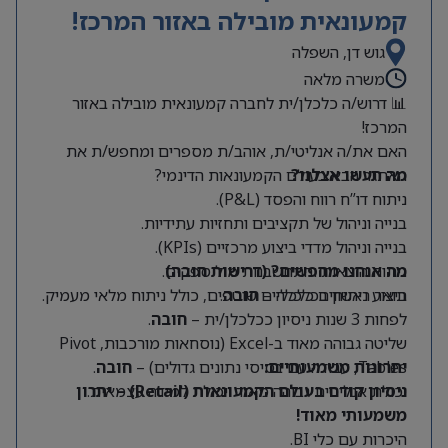
קמעונאית מובילה באזור המרכז!
גוש דן, השפלה
משרה מלאה
📊 דרוש/ה כלכלן/ית לחברה קמעונאית מובילה באזור
המרכז!
האם את/ה אנליטי/ת, אוהב/ת מספרים ומחפש/ת את
מה תעשו אצלנו?
האתגר הבא בעולם הקמעונאות הדינמי?
ניתוח דו”ח רווח והפסד (P&L).
בנייה וניהול של תקציבים ותחזיות עתידיות.
בנייה וניהול מדדי ביצוע מרכזיים (KPIs).
מה אנחנו מחפשים? (דרישות חובה)
ניתוח הוצאות והתחשבנות מול ספקים.
תואר ראשון בכלכלה –
חובה
.
ביצוע ניתוחים כלכליים שוטפים, כולל ניתוח מלאי מעמיק.
לפחות 3 שנות ניסיון ככלכלן/ית –
חובה
.
שליטה גבוהה מאוד ב-Excel (נוסחאות מורכבות, Pivot
Tables, עבודה עם בסיסי נתונים גדולים) –
יתרונות משמעותיים:
חובה
.
יכולת אנליטית גבוהה מאוד ויכולת למידה עצמאית.
ניסיון קודם בעולם הקמעונאות (Retail) – יתרון
משמעותי מאוד!
היכרות עם כלי BI.