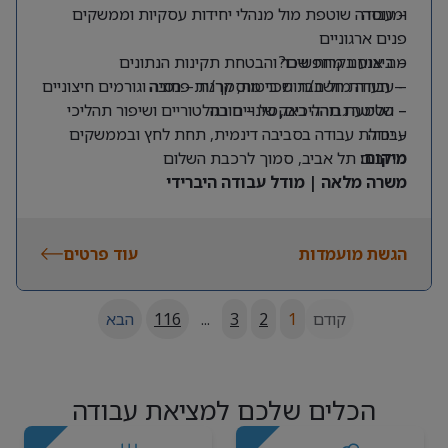
ומנוסה
– עבודה שוטפת מול מנהלי יחידות עסקיות וממשקים
פנים ארגוניים
מה אנחנו מחפשים?
– ביצוע בקרות שכר והבטחת תקינות הנתונים
– תעודת חשב/ת שכר מוסמך/ת – חובה
– עבודה מול חברות ביטוח, קרנות פנסיה וגורמים חיצוניים
– שליטה גבוהה באקסל – חובה
– הטמעת תהליכים, שינויים רגולטוריים ושיפור תהליכי
עבודה
– יכולת עבודה בסביבה דינמית, תחת לחץ ובממשקים
מרובים
מיקום:
תל אביב, סמוך לרכבת השלום
משרה מלאה | מודל עבודה היברידי
הגשת מועמדות
עוד פרטים
קודם
1
2
3
...
116
הבא
הכלים שלכם למציאת עבודה