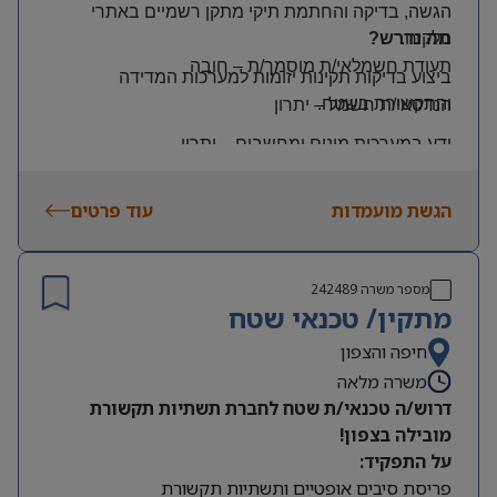
הגשה, בדיקה והחתמת תיקי מתקן רשמיים באתרי
הלקוח
.
מה נדרש?
תעודת חשמלאי/ת מוסמך/ת
–
חובה
ביצוע בדיקות תקינות יזומות למערכות המדידה
והתקשורת בשטח
.
הנדסאי/ת חשמל
–
יתרון
ידע במערכות מונים ומחשבים
–
יתרון
יכולת עמידה בלחץ ונכונות לעבודה מאומצת
הגשת מועמדות
עוד פרטים
היקף משרה:
משרה מלאה | ימים: א’-ה’ | שעות: 8:00–17:00
תנאים:
מספר משרה
242489
רכב צמוד וטלפון סלולרי
מתקין/ טכנאי שטח
שכר גבוה
חיפה והצפון
משרה מלאה
מיקום: קדימה צורן
דרוש/ה טכנאי/ת שטח לחברת תשתיות תקשורת
מובילה בצפון!
על התפקיד:
פריסת סיבים אופטיים ותשתיות תקשורת