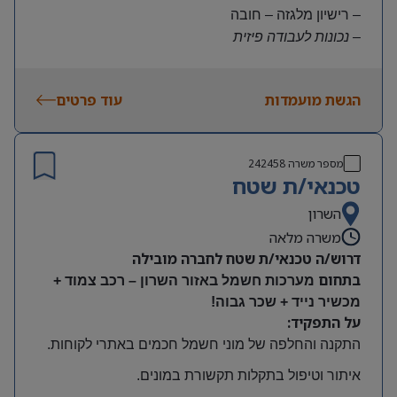
– רישיון מלגזה – חובה
– נכונות לעבודה פיזית
– נכונות להגעה עצמאית
היקף משרה:
הגשת מועמדות
עוד פרטים
משרה מלאה | ימים א-ה | 6:30-15:30
תנאים:
שכר גבוה
מספר משרה
242458
קרן השתלמות ובונוסים
טכנאי/ת שטח
עובד חברה מהיום הראשון
מיקום: חדרה
השרון
משרה מלאה
דרוש/ה טכנאי/ת שטח לחברה מובילה
בתחום
מערכות חשמל באזור השרון – רכב צמוד +
מכשיר נייד + שכר גבוה!
על התפקיד:
התקנה והחלפה של מוני חשמל חכמים באתרי לקוחות
.
איתור וטיפול בתקלות תקשורת במונים
.