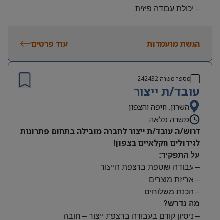
– יכולת עבודה פיזית
– נכונות להגעה עצמאית
היקף משרה:
הגשת מועמדות
עוד פרטים
משמרות:
בוקר 7:00-15:00 | צהריים 15:00-23:00 | לילה 23:00-
7:00
מספר משרה
242432
שעות נוספות לפי צורך
עובד/ת ייצור
תנאים:
סיבוס
השרון, חיפה והצפון
קרן השתלמות
משרה מלאה
דרוש/ה עובד/ת ייצור לחברה מובילה בתחום פתרונות
לגידולים חקלאיים בצפון!
על התפקיד:
– עבודה שוטפת ברצפת הייצור
– אריזת מוצרים
– הכנת משלוחים
מה נדרש?
– ניסיון קודם בעבודה ברצפת ייצור – חובה