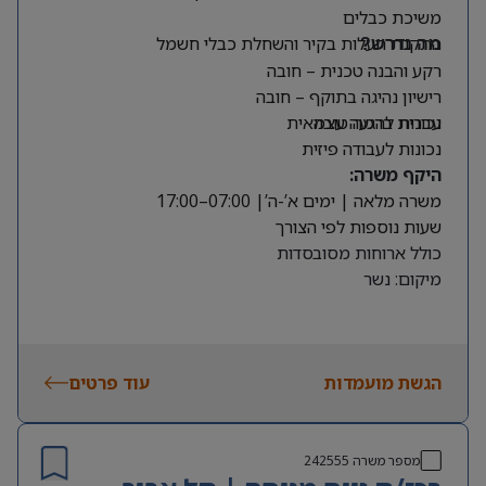
משיכת כבלים
התקנת תעלות בקיר והשחלת כבלי חשמל
מה נדרש?
רקע והבנה טכנית – חובה
רישיון נהיגה בתוקף – חובה
עברית ברמה טובה
נכונות להגעה עצמאית
נכונות לעבודה פיזית
היקף משרה:
משרה מלאה | ימים א’-ה’| 07:00–17:00
שעות נוספות לפי הצורך
כולל ארוחות מסובסדות
מיקום: נשר
הגשת מועמדות
עוד פרטים
מספר משרה
242555