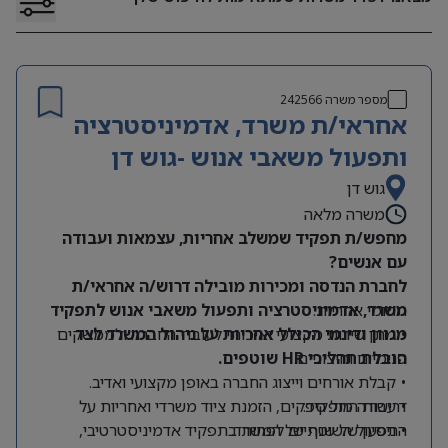
מספר משרה
242566
אחראי/ת משרד, אדמיניסטרציה
ותפעול משאבי אנוש -גוש דן
גוש דן
משרה מלאה
מחפש/ת תפקיד שמשלב אחריות, עצמאות ועבודה
עם אנשים?
לחברת הנדסה ומכירות מובילה דרוש/ה אחראי/ת
תחומי אחריות:
משרד, אדמיניסטרציה ותפעול משאבי אנוש לתפקיד
מגוון ודינמי הכולל אחריות על ניהול המשרד לצד
• מתן שירות מקצועי ואיכותי לעובדי החברה ולממשקים
הובלת תהליכי HR שוטפים.
פנימיים וחיצוניים.
• קבלת אורחים וייצוג החברה באופן מקצועי ואדיב.
דרישות התפקיד:
• עבודה מול ספקים, הזמנת ציוד משרדי ואחריות על
התפעול השוטף של המשרד.
• ניסיון של שנתיים לפחות בתפקיד אדמיניסטרטיבי,