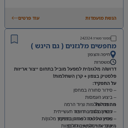
הגשת מועמדות
עוד פרטים
מספר משרה
242324
מחפשים מלגזנים ( גם היגש )
חיפה והצפון
משמרות
דרוש/ה מלגזנ/ית למפעל מוביל בתחום ייצור אריזות
פלסטיק בצפון + קרן השתלמות!
על התפקיד:
– סידור סחורה במחסן
– ביצוע העמסות
מה נדרש?
– תפעול מלגזות וציוד הרמה
– רישיון מלגזה – חובה
– עבודה בסביבת ייצור תעשייתית
– שמירה על סדר וארגון במחסן
– ניסיון של שנה לפחות בתפקיד מלגזן/ת
מיקום: אזור תעשייה ג’וליס
– אחריות ויכולת עבודה בצוות