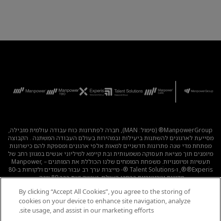
ManpowerGroup® (סימול: MAN), חברה לפתרונות כוח עבודה עולמית מובילה,
מסייעת לארגונים להשתנות ביעילות ובמהירות בעולם העבודה המשתנה . הקבוצה
מפתחת מדי שנה פתרונות חדשניים למאות אלפי ארגונים ומספקת להם כישרונות
מיומנים תוך מציאת תעסוקה משמעותית ובת קיימא למיליוני אנשים במגוון רחב של
תעשיות ומיומנויות. משפחת המומחים שלנו הכוללת את המותגים – Manpower,
®Experis®, ו-Talent Solutions ®- מייצרת ערך רב עבור מועמדים ולקוחות ב-80
מדינות וטריטוריות ברחבי העולם, ועושה זאת כבר 80 שנה.
By clicking “Accept All Cookies”, you agree to the storing of
לכל המשרות
|
מדיניות הפרטיות
|
תנאי השימוש
|
נגישות
|
cookies on your device to enhance site navigation, analyze
קוד אתי
|
מדיניות Cookie
site usage, and assist in our marketing efforts.