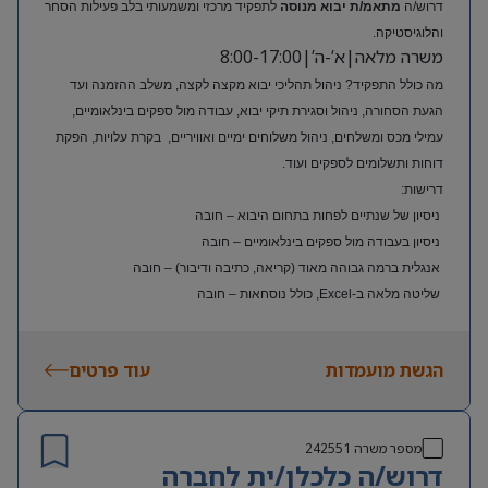
דרוש/ה
מתאמ/ת יבוא מנוסה
לתפקיד מרכזי ומשמעותי בלב פעילות הסחר
והלוגיסטיקה.
משרה מלאה|א’-ה’|8:00-17:00
מה כולל התפקיד? ניהול תהליכי יבוא מקצה לקצה, משלב ההזמנה ועד
הגעת הסחורה, ניהול וסגירת תיקי יבוא, עבודה מול ספקים בינלאומיים,
עמילי מכס ומשלחים, ניהול משלוחים ימיים ואוויריים, בקרת עלויות, הפקת
דוחות ותשלומים לספקים ועוד.
דרישות:
ניסיון של שנתיים לפחות בתחום היבוא – חובה
ניסיון בעבודה מול ספקים בינלאומיים – חובה
אנגלית ברמה גבוהה מאוד (קריאה, כתיבה ודיבור) – חובה
שליטה מלאה ב-Excel, כולל נוסחאות – חובה
ניסיון בעולם האופנה או הריטייל – יתרון משמעותי
הגשת מועמדות
עוד פרטים
מספר משרה
242551
דרוש/ה כלכלן/ית לחברה