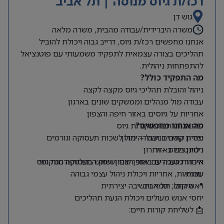
רכז/ת גיוס מנוסה | תל אביב
גוש דן
משרה היברידית/עבודה מהבית, משרה מלאה
אנחנו מחפשים רכז/ת גיוס, דרייב גבוה ויכולת להוביל
תהליכים בצורה עצמאית לתפקיד משמעותי עם פוטנציאל
להתפתחות ניהולית.
מה התפקיד כולל?
ניהול והובלת תהליכי גיוס מקצה לקצה
עבודה מול מנהלים וממשקים שונים בארגון
אחריות על גיוסים באזור חיפה והצפון
מה אנחנו מחפשים?
פיתוח והרחבת מקורות גיוס
ניסיון קודם בניהול – יתרון
יצירת קשרים ועבודה מול לשכות תעסוקה וגורמים
רלוונטיים באזור
ניסיון בגיוס – יתרון
היכרות טובה עם אזור הצפון ושוק התעסוקה המקומי
איתור מועמדים באופן יזום ושימוש בפלטפורמות גיוס
שונות
עצמאות, אחריות ויכולת ניהול עצמי גבוהה
📍 מיקום: תל אביב
ראש גדול, יוזמה וחשיבה יצירתית
יחסי אנוש מעולים ויכולת הנעת תהליכים
📩 לשליחת קורות חיים: