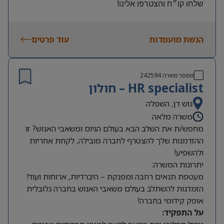
שלחו קו״ח והצטרפו אלינו
!
הגשת מועמדות
עוד פרטים
מספר משרה
242594
HR specialist – חולון
גוש דן, השפלה
משרה מלאה
מחפש/ת את השלב הבא בעולם הגיוס ומשאבי האנוש? זו
ההזדמנות שלך להצטרף לחברה מובילה, לקחת אחריות
ולהשפיע!
יתרונות המשרה:
מעטפת תנאים רחבה ומפנקת – היברדיות, ארוחות ועוד!
הזמדנות להשתלב בעולם משאבי האנוש בחברה גלובלית
אופק קידומי בחברה!
על התפקיד: