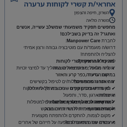
אחראי/ת קשרי לקוחות ערערה
השרון, חיפה והצפון
משרה מלאה
מחפשים תפקיד משמעותי שמשלב עשייה, אנשים
ואתגר? זה בדיוק בשבילכם
!
לחברת
Manpower Care
:
דרוש/ה מועמד/ת עם מוטיבציה גבוהה ורצון אמיתי
להצליח ולהתפתח
!
לתפקיד
מה כולל התפקיד
?
אחראית קשרי לקוחות
✔
משרה מלאה , יש גמישות השעות
ליווי מטופלים פוטנציאלים בתהליך עד למיצוי זכויות
במיקום:
בתחום הסיעוד
ערערה,כפר קרע והאזור
✔
מה אנחנו מחפשים
?
איתור והשמת מטפלות/ים לטיפול בקשישים
✔
✔
לא נדרש ניסיון קודם
–
הכשרה מלאה עלינו
!
תקשורת עם ממשקים שונים במהלך ליווי הלקוח
✔
ומשפחתו
יכולות ארגון ,סדר, ותפעול
✔
✔
למה שווה לכם להצטרף אלינו
?
שירותיות גבוהה ויחסי אנוש מצוינים
מתן שירות שוטף טלפוני ופרונטאלי למטפלות
אוריינטציה מכירתית ושירותית גבוהה
✔
✔
ולקוחות הסניף
הזדמנות אמיתית ללמוד תחום מבוקש
✔
מקום לצמוח, להתקדם ולהתפתח מקצועית
✔
מרגישים שזה מתאים לכם
?
עבודה עם משמעות והשפעה על חייהם של אחרים