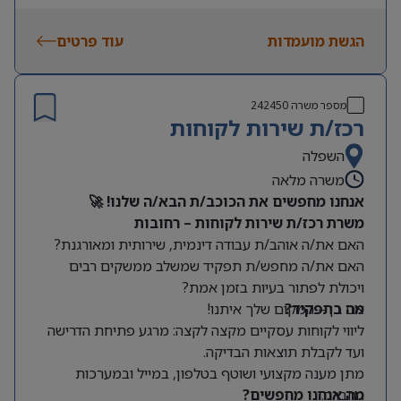
ניסיון בעבודה עם Credit Guard – יתרון.
טיפול והזרמת חשבוניות ספקים במערכת.
הגשת מועמדות
עוד פרטים
מספר משרה
242450
רכז/ת שירות לקוחות
השפלה
משרה מלאה
אנחנו מחפשים את הכוכב/ת הבא/ה שלנו! 🚀
משרת רכז/ת שירות לקוחות – רחובות
האם את/ה אוהב/ת עבודה דינמית, שירותית ומאורגנת?
האם את/ה מחפש/ת תפקיד שמשלב ממשקים רבים
ויכולת לפתור בעיות בזמן אמת?
מה בתפקיד?
אם כן – המקום שלך איתנו!
ליווי לקוחות עסקיים מקצה לקצה: מרגע פתיחת הדרישה
ועד לקבלת תוצאות הבדיקה.
מתן מענה מקצועי ושוטף בטלפון, במייל ובמערכות
החברה.
מה אנחנו מחפשים?