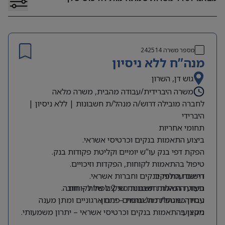
מספר משרה
242514
מנה”ח ללא ניסיון
גוש דן, השרון
משרה היברידית/עבודה מהבית, משרה מלאה
לחברה מובילה דרוש/ה מנהל/ת חשבונות | ללא ניסיון |
היברידי
תחומי אחריות
ביצוע התאמות בנקים וכרטיסי אשראי.
הפקת דפי בנק עו”ש יומיים וקליטת פקודות בנק.
טיפול בהתאמות לקוחות, הפקדות וזיכויים.
דרישות התפקיד
רישום עמלות בנקים וחברות אשראי.
תעודת הנהלת חשבונות סוג 2 לפחות – חובה.
ביצוע התאמות חשבונות שיקים של לקוחות.
ניסיון כמנהל/ת חשבונות – יתרון.
עבודה שוטפת מול גורמים פנים ארגוניים ומתן מענה
מקצועי.
ניסיון בהתאמות בנקים וכרטיסי אשראי – יתרון משמעותי.
ניסיון בעבודה עם SAP – יתרון.
הפקת דוחות ייעודיים בתחום הלקוחות והגבייה.