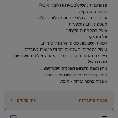
זו הזדמנות להשתלב בארגון גלובלי מוביל!
יתרונות התפקיד:
עבודה בחברה גלובלית מהמובילות בעולם
מעטפת רחבה ומפנקת!
אופק התפתחות מקצועי!
על התפקיד:
הפקת חשבוניות מס וניהול תהליכי חיוב.
טיפול בספקים, תשלומים והחזרי הוצאות לעובדים.
ביצוע התאמות בנקים, כרטיסי אשראי וקליטת חשבוניות.
מה נדרש?
מתן מענה מקצועי לעובדים ולספקים.
תעודת הנהלת חשבונות סוג 1+2 – חובה.
ניסיון קודם בהנהלת חשבונות – חובה.
אנגלית ברמה גבוהה – חובה.
ניסיון קודם בעבודה עם SAP Business One – יתרון.
סדר, דיוק, אחריות לצד יחסי אנוש מעולים.
הגשת מועמדות
עוד פרטים