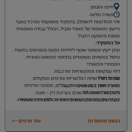
חיפה והצפון
משרה מלאה
זוהי ההזדמנות להשתלב בתפקיד משמעותי ומרכזי באגף
הייעוץ המשפטי של תאגיד מוביל, הכולל עבודה משפטית
מגוונת והשפעה רחבה!
על התפקיד:
מתן ייעוץ משפטי שוטף ליחידות המטה והסניפים בתאגיד .
טיפול בנושאים משפטיים בתחומי המשפט האזרחי,
המסחרי והתאגידי.
ליווי עסקאות והתקשרויות מורכבות.
עבודה מול רשויות רגולטוריות וגורמים מפקחים.
מה נדרש?
כתיבת חוות דעת משפטיות, נהלים, מסמכי מדיניות
תואר ראשון במשפטים – חובה
ותכתובות משפטיות.
ניסיון של לפחות 10 שנים בעריכת דין – חובה
עבודה בסביבה מקצועית ודינמית הכוללת ריבוי משימות
ידע וניסיון בתחומי המשפט האזרחי, המסחרי והתאגידי –
ואתגרים.
חובה
אנגלית ברמה גבוהה מאוד – חובה
הגשת מועמדות
עוד פרטים