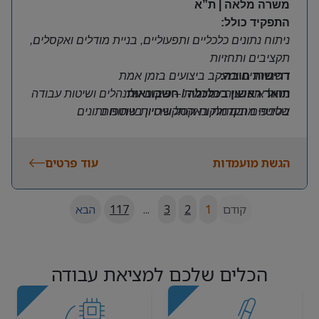
משרה מלאה | ת”א
התפקיד כולל:
ניתוח נתונים כלכליים ותפעוליים, בניית מודלים ואקסלים,
תקציבים ותחזיות
דרישות חובה:
דשבורדים ומעקב ביצועים בזמן אמת
תואר ראשון בכלכלה / חשבונאות
ניהול אופרציה יומיומית – פיקוח על נהלים ושיטות עבודה
בסניפים ובמחלקות והתקשרויות שוטפות
שליטה מתקדמת באקסל וניסיון בניתוח נתונים
ניסיון וידע בעבודה עם כלי בינה מלאכותית
עבודה צמודה לצד המנכ”לית כזרוע ביצועית-ניהולית –
ליווי משימות ותמיכה שוטפת
יחסי אנוש מצוינים ויכולת עבודה מול אנשים ומחלקות
הגשת מועמדות
עוד פרטים
שילוב שוטף של כלי בינה מלאכותית בעבודה היומיומית
בניית מצגות ניהוליות וניתוח מתחרים
הובלת פרויקטים טכנולוגיים חוצי-ארגון
קודם
1
2
3
...
117
הבא
הכלים שלכם למציאת עבודה