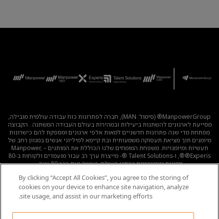
ManpowerGroup® (סימול: MAN), חברה לפתרונות כוח עבודה עולמית מובילה,
מסייעת לארגונים להשתנות ביעילות ובמהירות בעולם העבודה המשתנה . הקבוצה
מפתחת מדי שנה פתרונות חדשניים למאות אלפי ארגונים ומספקת להם כישרונות
מיומנים תוך מציאת תעסוקה משמעותית ובת קיימא למיליוני אנשים במגוון רחב של
תעשיות ומיומנויות. משפחת המומחים שלנו הכוללת את המותגים – Manpower,
®Experis®, ו-Talent Solutions ®- מייצרת ערך רב עבור מועמדים ולקוחות ב-80
מדינות וטריטוריות ברחבי העולם, ועושה זאת כבר 80 שנה.
By clicking “Accept All Cookies”, you agree to the storing of
לכל המשרות
|
מדיניות הפרטיות
|
תנאי השימוש
|
נגישות
|
cookies on your device to enhance site navigation, analyze
קוד אתי
|
מדיניות Cookie
site usage, and assist in our marketing efforts.