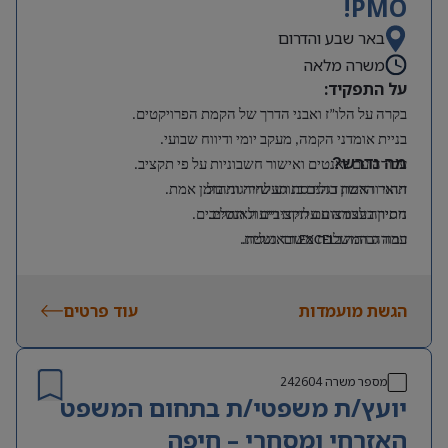
PMO!
באר שבע והדרום
משרה מלאה
על התפקיד:
בקרה על הלו”ז ואבני הדרך של הקמת הפרויקטים.
בניית אומדני הקמה, מעקב יומי ודיווח שבועי.
מה נדרש?
עבודה עם גאנטים ואישור חשבוניות על פי תקציב.
תואר ראשון בהנדסת תעשייה וניהול.
זיהוי והרמת דגלים בנוגע לחריגות בזמן אמת.
ניסיון בעבודה עם תקציבים וגאנטים.
חתירה לצמצום עלויות וייעול תהליכים.
רמה גבוהה ב
EXCEL
ובאנגלית.
עבודה המשלבת משרד ושטח.
ניסיון בפרויקטים בשטח/בתשתיות – יתרון.
הגשת מועמדות
עוד פרטים
מספר משרה
242604
יועץ/ת משפטי/ת בתחום המשפט
האזרחי ומסחרי – חיפה