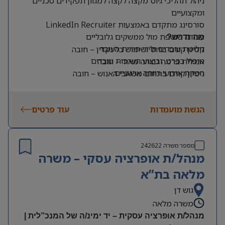
ניהול תהליכי גיוס מקצה לקצה למגוון תפקידים טכניים
ומקצועיים
סורסינג מתקדם באמצעות LinkedIn Recruiter
עבודה שוטפת מול ממשקים גלובליים
מה נדרש?
קליטת עובדים וליווי חוויית העובד
ניסיון קודם בגיוס ושימוש בלינקדין – חובה
טיפול בפרט, וביצוע הערכות עובדים
אנגלית ברמה גבוהה מאוד – חובה
הפקת אירועי רווחה ארגוניים
ניסיון קודם בתחום משאבי האנוש – חובה
יכולת עבודה עצמאית ויוזמה גבוהה לצד יחסי אנוש
מצוינים
הגשת מועמדות
עוד פרטים
מספר משרה
242622
מנהל/ת אופרציה עסקי – משרה
מלאה בת”א
גוש דן
משרה מלאה
מנהל/ת אופרציה עסקית – יד ימינ/ה של המנכ”לית |