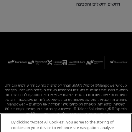
דרושים ירושלים והסביבה
ManpowerGroup® (סימול: MAN), חברה לפתרונות כוח עבודה עולמית מובילה,
מסייעת לארגונים להשתנות ביעילות ובמהירות בעולם העבודה המשתנה . הקבוצה
מפתחת מדי שנה פתרונות חדשניים למאות אלפי ארגונים ומספקת להם כישרונות
מיומנים תוך מציאת תעסוקה משמעותית ובת קיימא למיליוני אנשים במגוון רחב של
תעשיות ומיומנויות. משפחת המומחים שלנו הכוללת את המותגים – Manpower,
®Experis®, ו-Talent Solutions ®- מייצרת ערך רב עבור מועמדים ולקוחות ב-80
מדינות וטריטוריות ברחבי העולם, ועושה זאת כבר 80 שנה.
By clicking “Accept All Cookies”, you agree to the storing of
לכל המשרות
|
מדיניות הפרטיות
|
תנאי השימוש
|
נגישות
|
cookies on your device to enhance site navigation, analyze
קוד אתי
|
מדיניות Cookie