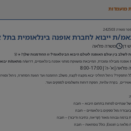
 מועמדות
פר משרה
242503
מ/ת ייבוא לחברת אופנה בינלאומית בתל א
ש דן
משרה מלאה
 לשלב בין עולם האופנה לעולם היבוא הבינלאומי? זו ההזדמנות שלך!
✈️👗
אופנה מובילה ומוכרת, המייבאת ומשווקת מותגי אופנה בינלאומיים, דרוש/ה
מתאמ/ת יבוא 
אה|א’-ה’|8:00-17:00
ל התפקיד? ניהול תהליכי יבוא מקצה לקצה, משלב ההזמנה ועד הגעת הסחורה, ניהול וסגירת ת
ואוויריים, בקרת עלויות, הפקת דוחות ותשלומים לספקים ועוד.
:
 של שנתיים לפחות בתחום היבוא – חובה
 בעבודה מול ספקים בינלאומיים – חובה
 ברמה גבוהה מאוד (קריאה, כתיבה ודיבור) – חובה
Exc, כולל נוסחאות – חובה