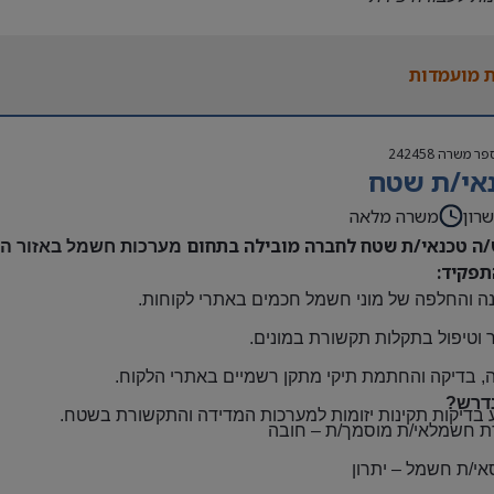
נות להגעה עצמאית
 משרה:
 מועמדות
אה | ימים א-ה | 6:30-15:30
ם:
גבוה
פר משרה
242458
שתלמות ובונוסים
אי/ת שטח
 חברה מהיום הראשון
ם: חדרה
רון
משרה מלאה
/ה טכנאי/ת שטח לחברה מובילה בתחום
מערכות חשמל באזור השר
תפקיד:
ה והחלפה של מוני חשמל חכמים באתרי לקוחות
.
 וטיפול בתקלות תקשורת במונים
.
, בדיקה והחתמת תיקי מתקן רשמיים באתרי הלקוח
.
דרש?
 בדיקות תקינות יזומות למערכות המדידה והתקשורת בשטח
.
ת חשמלאי/ת מוסמך/ת
–
חובה
אי/ת חשמל
–
יתרון