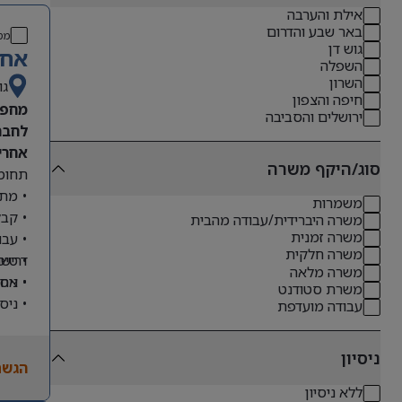
אילת והערבה
באר שבע והדרום
מס
גוש דן
אחר
השפלה
השרון
גו
חיפה והצפון
מחפש
ירושלים והסביבה
לחבר
אחריו
סוג/היקף משרה
תחומי
• מתן
משמרות
• קבל
משרה היברידית/עבודה מהבית
משרה זמנית
• עבו
משרה חלקית
דרישו
• טיפ
משרה מלאה
• ניס
• אחר
משרת סטודנט
• ניס
עבודה מועדפת
• שליטה מלא
• ניסיון
ניסיון
הגשת
• יכו
ללא ניסיון