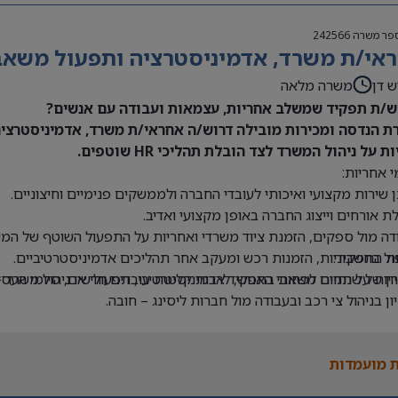
פר משרה
242566
אי/ת משרד, אדמיניסטרציה ותפעול משאבי 
ש דן
משרה מלאה
/ת תפקיד שמשלב אחריות, עצמאות ועבודה עם אנשים?
ת הנדסה ומכירות מובילה דרוש/ה אחראי/ת משרד, אדמיניסטרציה 
ת על ניהול המשרד לצד הובלת תהליכי HR שוטפים.
 אחריות:
 שירות מקצועי ואיכותי לעובדי החברה ולממשקים פנימיים וחיצוניים.
ת אורחים וייצוג החברה באופן מקצועי ואדיב.
דה מול ספקים, הזמנת ציוד משרדי ואחריות על התפעול השוטף של המש
ת התפקיד:
ול בחשבוניות, הזמנות רכש ומעקב אחר תהליכים אדמיניסטרטיביים.
יון של שנתיים לפחות בתפקיד אדמיניסטרטיבי, תפעולי או ניהול משרד –
יות על תחום משאבי האנוש, לרבות קליטת עובדים חדשים, סיומי העסקה
יון בניהול צי רכב ובעבודה מול חברות ליסינג – חובה.
ה ב-Office וב-Excel – חובה.
 בעבודה עם מערכת Priority – יתרון.
 מועמדות
לת ניהול מספר משימות במקביל ותיעדוף משימות.