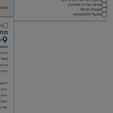
שירות מכירה ותמיכה
הגשת
תעשייה וניהול
תפעול ולוגיסטיקה
מס
מתא
גו
חולמ/ת
לחברת 
משרה מל
מה כול
ימיים 
דרישות
ניסיון
ניסיון
אנגלית
שליטה מלאה ב-el