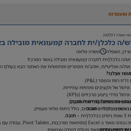
 בעולם האופנה או הריטייל – יתרון משמעותי
 מועמדות
פר משרה
242551
ש/ה כלכלן/ית לחברה קמעונאית מובילה בא
ש דן, השפלה
משרה מלאה
וש/ה כלכלן/ית לחברה קמעונאית מובילה באזור המרכז!
את/ה אנליטי/ת, אוהב/ת מספרים ומחפש/ת את האתגר הבא בעולם הק
עשו אצלנו?
דו”ח רווח והפסד (P&L).
 וניהול של תקציבים ותחזיות עתידיות.
וניהול מדדי ביצוע מרכזיים (KPIs).
נחנו מחפשים? (דרישות חובה)
 הוצאות והתחשבנות מול ספקים.
 ראשון בכלכלה –
חובה
.
 ניתוחים כלכליים שוטפים, כולל ניתוח מלאי מעמיק.
כלכלן/ית –
חובה
.
Exce (נוסחאות מורכבות, Pivot Tables, עבודה עם בסיסי נתונים גדולים) –
נות משמעותיים:
 אנליטית גבוהה מאוד ויכולת למידה עצמאית.