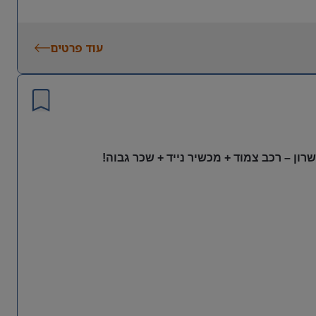
עוד פרטים
ון – רכב צמוד + מכשיר נייד + שכר גבוה!