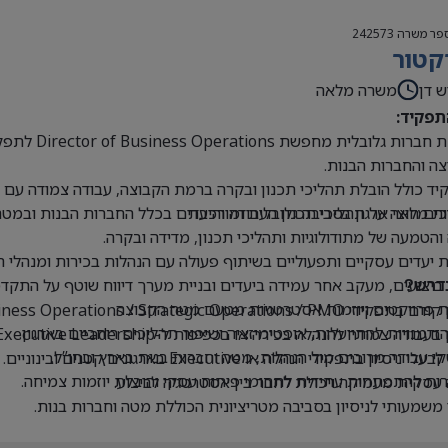
פר משרה
242573
קטור
ש דן
משרה מלאה
תפקיד:
קבוצת חברו
ה והחברות הבנות.
ד כולל הובלת תהליכי תכנון ובקרה ברמת הקבוצה, עבודה צמודה עם הנ
ים חוצי ארגון בסביבה גלובלית ומורכבת
ת מלאה על תהליכי תכנון העבודה והיעדים בכלל החברות הבנות ובמטה
 והטמעה של מתודולוגיות ותהליכי תכנון, מדידה ובקרה.
 יעדים עסקיים ותפעוליים בשיתוף פעולה עם הנהלות בכירות ומנהלי 
 ביצועים, מעקב אחר עמידה ביעדים ובניית מערך דיווח שוטף על התקדמ
דרש?
 פרויקטים ויוזמות אסטרטגיות מטעם מטה הקבוצה.
Business Operations / Strategic Operations / PM בכיר או תפקידים דומים.
 הזדמנויות להתייעלות, אופטימיזציה ושיפור תהליכים רוחביים בארגון.
בעבודה צמודה להנהלה בכירה או בכפיפות ל-Executive Leadership.
 עבודה מרובים מול הנהלות, מטה וחברות בנות בארץ ובחו”ל.
י ניסיון בתפקידי הנהלה או Executive בארגונים קטנים ובינוניים.
ת להתפתחות עתידית לתחומי פיתוח עסקי והובלת יוזמות צמיחה.
עסקית מעמיקה ויכולת לחבר בין אסטרטגיה לביצוע.
 משמעותי לניסיון בסביבה מטריציונית הכוללת מטה וחברות בנות.
ת ברמה גבוהה מאוד, בכתב ובעל פה.