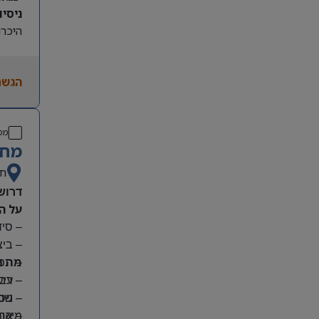
ניסיון קו
היכרות
הגשת
מס
מחפ
חי
דרוש
על ה
– סי
– בי
מה נ
– תפע
– ריש
– עבו
– שמי
– ניס
מיקום
– אחר