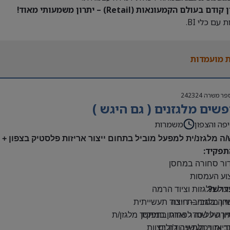
דם בעולם הקמעונאות (Retail) – יתרון משמעותי מאוד!
 עם כלי BI.
 מועמדות
פר משרה
242324
שים מלגזנים ( גם היגש )
פה והצפון
משמרות
/ה מלגזנ/ית למפעל מוביל בתחום ייצור אריזות פלסטיק בצפון +
תפקיד:
דור סחורה במחסן
צוע העמסות
דרש?
ול מלגזות וציוד הרמה
יון מלגזה – חובה
דה בסביבת ייצור תעשייתית
רה על סדר וארגון במחסן
יון של שנה לפחות בתפקיד מלגזן/ת
: אזור תעשייה ג’וליס
יות ויכולת עבודה בצוות