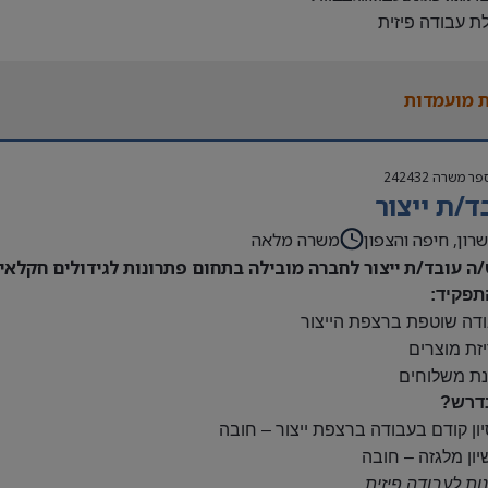
לת עבודה פיזית
נות להגעה עצמאית
 משרה:
 מועמדות
ות:
23:00-7
נוספות לפי צורך
פר משרה
242432
ם:
ד/ת ייצור
ס
השתלמות
רון, חיפה והצפון
משרה מלאה
/ה עובד/ת ייצור לחברה מובילה בתחום פתרונות לגידולים חקלאיי
תפקיד:
ודה שוטפת ברצפת הייצור
יזת מוצרים
נת משלוחים
דרש?
יון קודם בעבודה ברצפת ייצור – חובה
יון מלגזה – חובה
נות לעבודה פיזית