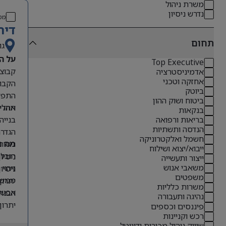
משרת ניהול
נדרש ניסיון
מס
דיר
תחום
גו
על ה
Top Executive
אדמיניסטרציה
אחזקה וטכני
הקבוצ
ביוטק
התפקי
ביטוח ושוק ההון
תהליכ
אחריו
בנקאות
בנייה
בריאות ורפואה
הנדסה ותשתיות
הגדרת
חשמל ואלקטרוניקה
ניטור
מה נ
ייבוא/יצוא ושילוח
הובלת
ניסיון קודם בתפקידי O
ייצור ותעשייה
משאבי אנוש
זיהוי
ניסיון 
משפטים
ממשקי
יתרון לבעל
משרות כלליות
אפשרו
הבנה 
נהיגה ותעבורה
יתרון
פיננסים וכספים
רכש וקניינות
אנגלי
שיווק ניהול מכירות ודיגיטל