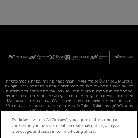
ManpowerGroup® (סימול: MAN), חברה לפתרונות כוח עבודה עולמית מובילה,
מסייעת לארגונים להשתנות ביעילות ובמהירות בעולם העבודה המשתנה . הקבוצה
מפתחת מדי שנה פתרונות חדשניים למאות אלפי ארגונים ומספקת להם כישרונות
מיומנים תוך מציאת תעסוקה משמעותית ובת קיימא למיליוני אנשים במגוון רחב של
תעשיות ומיומנויות. משפחת המומחים שלנו הכוללת את המותגים – Manpower,
®Experis®, ו-Talent Solutions ®- מייצרת ערך רב עבור מועמדים ולקוחות ב-80
מדינות וטריטוריות ברחבי העולם, ועושה זאת כבר 80 שנה.
By clicking “Accept All Cookies”, you agree to the storing of
לכל המשרות
|
מדיניות הפרטיות
|
תנאי השימוש
|
נגישות
|
cookies on your device to enhance site navigation, analyze
קוד אתי
|
מדיניות Cookie
site usage, and assist in our marketing efforts.