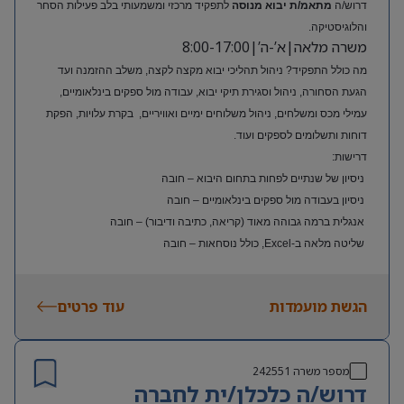
דרוש/ה
מתאמ/ת יבוא מנוסה
לתפקיד מרכזי ומשמעותי בלב פעילות הסחר
והלוגיסטיקה.
משרה מלאה|א’-ה’|8:00-17:00
מה כולל התפקיד? ניהול תהליכי יבוא מקצה לקצה, משלב ההזמנה ועד
הגעת הסחורה, ניהול וסגירת תיקי יבוא, עבודה מול ספקים בינלאומיים,
עמילי מכס ומשלחים, ניהול משלוחים ימיים ואוויריים, בקרת עלויות, הפקת
דוחות ותשלומים לספקים ועוד.
דרישות:
ניסיון של שנתיים לפחות בתחום היבוא – חובה
ניסיון בעבודה מול ספקים בינלאומיים – חובה
אנגלית ברמה גבוהה מאוד (קריאה, כתיבה ודיבור) – חובה
שליטה מלאה ב-Excel, כולל נוסחאות – חובה
ניסיון בעולם האופנה או הריטייל – יתרון משמעותי
הגשת מועמדות
עוד פרטים
מספר משרה
242551
דרוש/ה כלכלן/ית לחברה