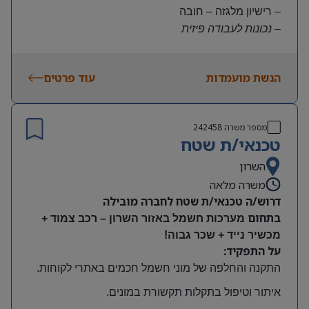
– רישיון מלגזה – חובה
– נכונות לעבודה פיזית
– נכונות להגעה עצמאית
היקף משרה:
הגשת מועמדות
עוד פרטים
משרה מלאה | ימים א-ה | 6:30-15:30
תנאים:
שכר גבוה
מספר משרה
242458
קרן השתלמות ובונוסים
טכנאי/ת שטח
עובד חברה מהיום הראשון
מיקום: חדרה
השרון
משרה מלאה
דרוש/ה טכנאי/ת שטח לחברה מובילה
בתחום
מערכות חשמל באזור השרון – רכב צמוד +
מכשיר נייד + שכר גבוה!
על התפקיד:
התקנה והחלפה של מוני חשמל חכמים באתרי לקוחות
.
איתור וטיפול בתקלות תקשורת במונים
.