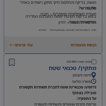
הגשה, בדיקה והחתמת תיקי מתקן רשמיים באתרי
הלקוח
.
מה נדרש?
תעודת חשמלאי/ת מוסמך/ת
–
חובה
ביצוע בדיקות תקינות יזומות למערכות המדידה
והתקשורת בשטח
.
הנדסאי/ת חשמל
–
יתרון
ידע במערכות מונים ומחשבים
–
יתרון
יכולת עמידה בלחץ ונכונות לעבודה מאומצת
הגשת מועמדות
עוד פרטים
היקף משרה:
משרה מלאה | ימים: א’-ה’ | שעות: 8:00–17:00
תנאים:
מספר משרה
242489
רכב צמוד וטלפון סלולרי
מתקין/ טכנאי שטח
שכר גבוה
חיפה והצפון
משרה מלאה
מיקום: קדימה צורן
דרוש/ה טכנאי/ת שטח לחברת תשתיות תקשורת
מובילה בצפון!
על התפקיד:
פריסת סיבים אופטיים ותשתיות תקשורת