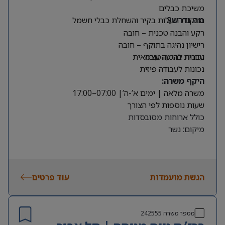
משיכת כבלים
התקנת תעלות בקיר והשחלת כבלי חשמל
מה נדרש?
רקע והבנה טכנית – חובה
רישיון נהיגה בתוקף – חובה
עברית ברמה טובה
נכונות להגעה עצמאית
נכונות לעבודה פיזית
היקף משרה:
משרה מלאה | ימים א’-ה’| 07:00–17:00
שעות נוספות לפי הצורך
כולל ארוחות מסובסדות
מיקום: נשר
הגשת מועמדות
עוד פרטים
מספר משרה
242555