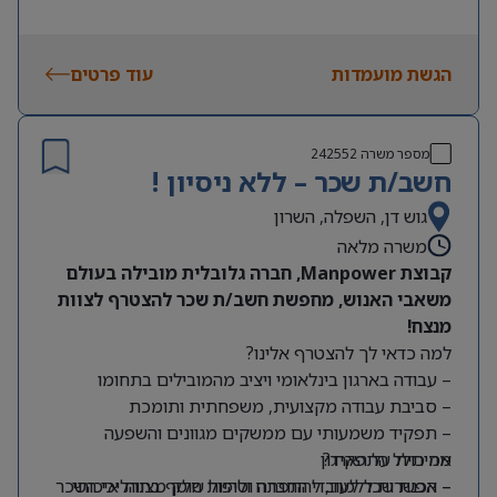
הגשת מועמדות
עוד פרטים
מספר משרה
242552
חשב/ת שכר – ללא ניסיון !
גוש דן, השפלה, השרון
משרה מלאה
קבוצת Manpower, חברה גלובלית מובילה בעולם
משאבי האנוש, מחפשת חשב/ת שכר להצטרף לצוות
מנצח!
למה כדאי לך להצטרף אלינו?
– עבודה בארגון בינלאומי ויציב מהמובילים בתחומו
– סביבת עבודה מקצועית, משפחתית ותומכת
– תפקיד משמעותי עם ממשקים מגוונים והשפעה
מה כולל התפקיד?
אמיתית על הארגון
– אפשרות ללמוד, להתפתח ולהיות חלק מצוות איכותי
– הכנת שכר לעובדי החברה וטיפול שוטף בתהליכי השכר