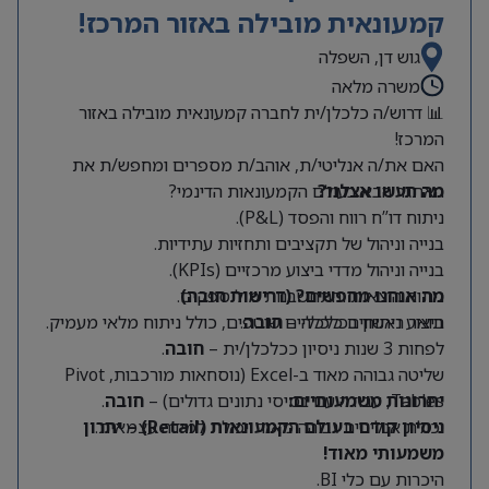
קמעונאית מובילה באזור המרכז!
גוש דן, השפלה
משרה מלאה
📊 דרוש/ה כלכלן/ית לחברה קמעונאית מובילה באזור
המרכז!
האם את/ה אנליטי/ת, אוהב/ת מספרים ומחפש/ת את
מה תעשו אצלנו?
האתגר הבא בעולם הקמעונאות הדינמי?
ניתוח דו”ח רווח והפסד (P&L).
בנייה וניהול של תקציבים ותחזיות עתידיות.
בנייה וניהול מדדי ביצוע מרכזיים (KPIs).
מה אנחנו מחפשים? (דרישות חובה)
ניתוח הוצאות והתחשבנות מול ספקים.
תואר ראשון בכלכלה –
חובה
.
ביצוע ניתוחים כלכליים שוטפים, כולל ניתוח מלאי מעמיק.
לפחות 3 שנות ניסיון ככלכלן/ית –
חובה
.
שליטה גבוהה מאוד ב-Excel (נוסחאות מורכבות, Pivot
Tables, עבודה עם בסיסי נתונים גדולים) –
יתרונות משמעותיים:
חובה
.
יכולת אנליטית גבוהה מאוד ויכולת למידה עצמאית.
ניסיון קודם בעולם הקמעונאות (Retail) – יתרון
משמעותי מאוד!
היכרות עם כלי BI.