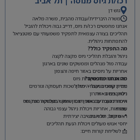
רכז/ת גיוס מנוסה | תל אביב
גוש דן
משרה היברידית/עבודה מהבית, משרה מלאה
אנחנו מחפשים רכז/ת גיוס, דרייב גבוה ויכולת להוביל
תהליכים בצורה עצמאית לתפקיד משמעותי עם פוטנציאל
להתפתחות ניהולית.
מה התפקיד כולל?
ניהול והובלת תהליכי גיוס מקצה לקצה
עבודה מול מנהלים וממשקים שונים בארגון
אחריות על גיוסים באזור חיפה והצפון
מה אנחנו מחפשים?
פיתוח והרחבת מקורות גיוס
ניסיון קודם בניהול – יתרון
יצירת קשרים ועבודה מול לשכות תעסוקה וגורמים
רלוונטיים באזור
ניסיון בגיוס – יתרון
היכרות טובה עם אזור הצפון ושוק התעסוקה המקומי
איתור מועמדים באופן יזום ושימוש בפלטפורמות גיוס
שונות
עצמאות, אחריות ויכולת ניהול עצמי גבוהה
📍 מיקום: תל אביב
ראש גדול, יוזמה וחשיבה יצירתית
יחסי אנוש מעולים ויכולת הנעת תהליכים
📩 לשליחת קורות חיים: