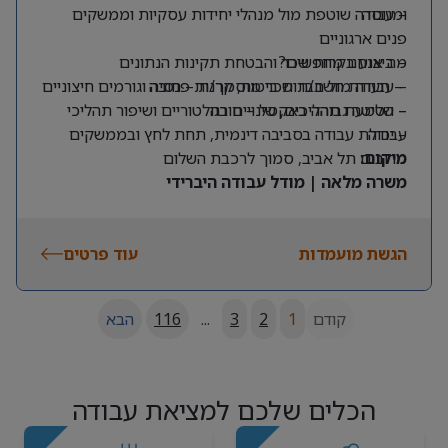
ומנוסה
– עבודה שוטפת מול מנהלי יחידות עסקיות וממשקים
פנים ארגוניים
מה אנחנו מחפשים?
– ביצוע בקרות שכר והבטחת תקינות הנתונים
– תעודת חשב/ת שכר מוסמך/ת – חובה
– עבודה מול חברות ביטוח, קרנות פנסיה וגורמים חיצוניים
– שליטה גבוהה באקסל – חובה
– הטמעת תהליכים, שינויים רגולטוריים ושיפור תהליכי
עבודה
– יכולת עבודה בסביבה דינמית, תחת לחץ ובממשקים
מרובים
מיקום:
תל אביב, סמוך לרכבת השלום
משרה מלאה | מודל עבודה היברידי
הגשת מועמדות
עוד פרטים
קודם
1
2
3
...
116
הבא
הכלים שלכם למציאת עבודה