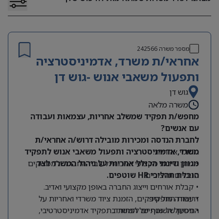
מספר משרה
242566
אחראי/ת משרד, אדמיניסטרציה
ותפעול משאבי אנוש -גוש דן
גוש דן
משרה מלאה
מחפש/ת תפקיד שמשלב אחריות, עצמאות ועבודה
עם אנשים?
לחברת הנדסה ומכירות מובילה דרוש/ה אחראי/ת
תחומי אחריות:
משרד, אדמיניסטרציה ותפעול משאבי אנוש לתפקיד
מגוון ודינמי הכולל אחריות על ניהול המשרד לצד
• מתן שירות מקצועי ואיכותי לעובדי החברה ולממשקים
הובלת תהליכי HR שוטפים.
פנימיים וחיצוניים.
• קבלת אורחים וייצוג החברה באופן מקצועי ואדיב.
דרישות התפקיד:
• עבודה מול ספקים, הזמנת ציוד משרדי ואחריות על
התפעול השוטף של המשרד.
• ניסיון של שנתיים לפחות בתפקיד אדמיניסטרטיבי,