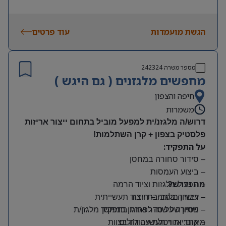
הגשת מועמדות
עוד פרטים
מספר משרה
242324
מחפשים מלגזנים ( גם היגש )
חיפה והצפון
משמרות
דרוש/ה מלגזנ/ית למפעל מוביל בתחום ייצור אריזות
פלסטיק בצפון + קרן השתלמות!
על התפקיד:
– סידור סחורה במחסן
– ביצוע העמסות
מה נדרש?
– תפעול מלגזות וציוד הרמה
– רישיון מלגזה – חובה
– עבודה בסביבת ייצור תעשייתית
– שמירה על סדר וארגון במחסן
– ניסיון של שנה לפחות בתפקיד מלגזן/ת
מיקום: אזור תעשייה ג’וליס
– אחריות ויכולת עבודה בצוות