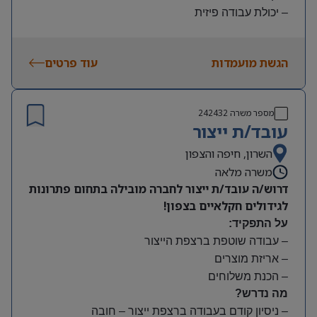
– יכולת עבודה פיזית
– נכונות להגעה עצמאית
היקף משרה:
הגשת מועמדות
עוד פרטים
משמרות:
בוקר 7:00-15:00 | צהריים 15:00-23:00 | לילה 23:00-
7:00
מספר משרה
242432
שעות נוספות לפי צורך
עובד/ת ייצור
תנאים:
סיבוס
השרון, חיפה והצפון
קרן השתלמות
משרה מלאה
דרוש/ה עובד/ת ייצור לחברה מובילה בתחום פתרונות
לגידולים חקלאיים בצפון!
על התפקיד:
– עבודה שוטפת ברצפת הייצור
– אריזת מוצרים
– הכנת משלוחים
מה נדרש?
– ניסיון קודם בעבודה ברצפת ייצור – חובה