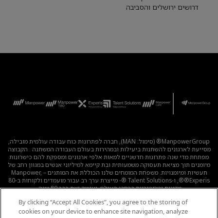
דרושים ירושלים והסביבה
ManpowerGroup® (סימול: MAN), חברה לפתרונות כוח עבודה עולמית מובילה,
מסייעת לארגונים להשתנות ביעילות ובמהירות בעולם העבודה המשתנה . הקבוצה
מפתחת מדי שנה פתרונות חדשניים למאות אלפי ארגונים ומספקת להם כישרונות
מיומנים תוך מציאת תעסוקה משמעותית ובת קיימא למיליוני אנשים במגוון רחב של
תעשיות ומיומנויות. משפחת המומחים שלנו הכוללת את המותגים – Manpower,
®Experis®, ו-Talent Solutions ®- מייצרת ערך רב עבור מועמדים ולקוחות ב-80
מדינות וטריטוריות ברחבי העולם, ועושה זאת כבר 80 שנה.
By clicking “Accept All Cookies”, you agree to the storing of
לכל המשרות
|
מדיניות הפרטיות
|
תנאי השימוש
|
נגישות
|
cookies on your device to enhance site navigation, analyze
קוד אתי
|
מדיניות Cookie