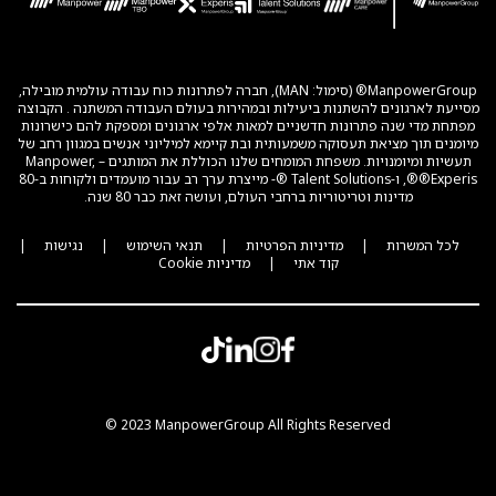
ManpowerGroup® (סימול: MAN), חברה לפתרונות כוח עבודה עולמית מובילה,
מסייעת לארגונים להשתנות ביעילות ובמהירות בעולם העבודה המשתנה . הקבוצה
מפתחת מדי שנה פתרונות חדשניים למאות אלפי ארגונים ומספקת להם כישרונות
מיומנים תוך מציאת תעסוקה משמעותית ובת קיימא למיליוני אנשים במגוון רחב של
תעשיות ומיומנויות. משפחת המומחים שלנו הכוללת את המותגים – Manpower,
®Experis®, ו-Talent Solutions ®- מייצרת ערך רב עבור מועמדים ולקוחות ב-80
מדינות וטריטוריות ברחבי העולם, ועושה זאת כבר 80 שנה.
לכל המשרות
|
מדיניות הפרטיות
|
תנאי השימוש
|
נגישות
|
קוד אתי
|
מדיניות Cookie
© 2023 ManpowerGroup All Rights Reserved