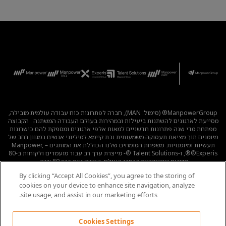
ManpowerGroup® (סימול: MAN), חברה לפתרונות כוח עבודה עולמית מובילה,
מסייעת לארגונים להשתנות ביעילות ובמהירות בעולם העבודה המשתנה . הקבוצה
מפתחת מדי שנה פתרונות חדשניים למאות אלפי ארגונים ומספקת להם כישרונות
מיומנים תוך מציאת תעסוקה משמעותית ובת קיימא למיליוני אנשים במגוון רחב של
תעשיות ומיומנויות. משפחת המומחים שלנו הכוללת את המותגים – Manpower,
®Experis®, ו-Talent Solutions ®- מייצרת ערך רב עבור מועמדים ולקוחות ב-80
מדינות וטריטוריות ברחבי העולם, ועושה זאת כבר 80 שנה.
By clicking “Accept All Cookies”, you agree to the storing of
לכל המשרות
|
מדיניות הפרטיות
|
תנאי השימוש
|
נגישות
|
cookies on your device to enhance site navigation, analyze
קוד אתי
|
מדיניות Cookie
site usage, and assist in our marketing efforts.
Cookies Settings