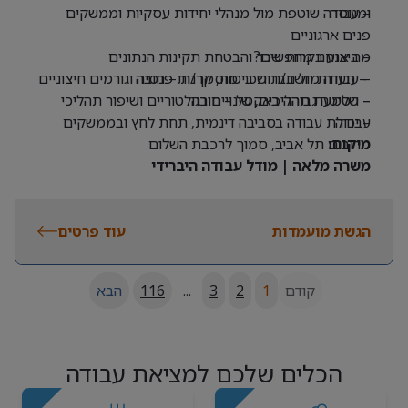
ומנוסה
– עבודה שוטפת מול מנהלי יחידות עסקיות וממשקים
פנים ארגוניים
מה אנחנו מחפשים?
– ביצוע בקרות שכר והבטחת תקינות הנתונים
– תעודת חשב/ת שכר מוסמך/ת – חובה
– עבודה מול חברות ביטוח, קרנות פנסיה וגורמים חיצוניים
– שליטה גבוהה באקסל – חובה
– הטמעת תהליכים, שינויים רגולטוריים ושיפור תהליכי
עבודה
– יכולת עבודה בסביבה דינמית, תחת לחץ ובממשקים
מרובים
מיקום:
תל אביב, סמוך לרכבת השלום
משרה מלאה | מודל עבודה היברידי
הגשת מועמדות
עוד פרטים
קודם
1
2
3
...
116
הבא
הכלים שלכם למציאת עבודה