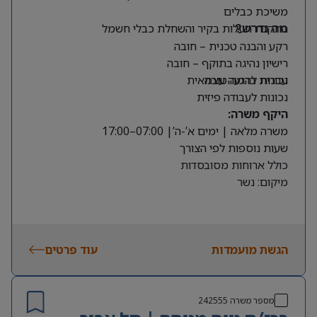
משיכת כבלים
התקנת תעלות בקיר והשחלת כבלי חשמל
מה נדרש?
רקע והבנה טכנית – חובה
רישיון נהיגה בתוקף – חובה
עברית ברמה טובה
נכונות להגעה עצמאית
נכונות לעבודה פיזית
היקף משרה:
משרה מלאה | ימים א’-ה’| 07:00–17:00
שעות נוספות לפי הצורך
כולל ארוחות מסובסדות
מיקום: נשר
הגשת מועמדות
עוד פרטים
מספר משרה
242555