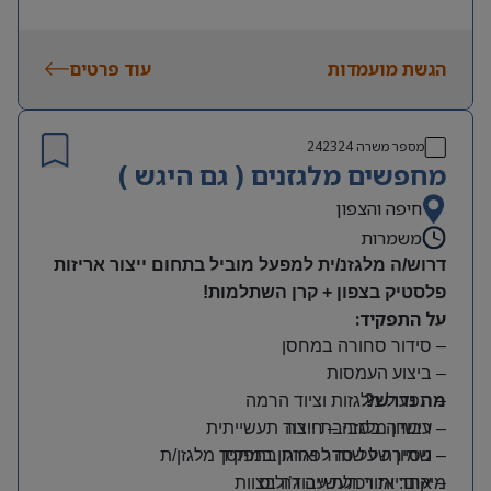
הגשת מועמדות
עוד פרטים
מספר משרה
242324
מחפשים מלגזנים ( גם היגש )
חיפה והצפון
משמרות
דרוש/ה מלגזנ/ית למפעל מוביל בתחום ייצור אריזות
פלסטיק בצפון + קרן השתלמות!
על התפקיד:
– סידור סחורה במחסן
– ביצוע העמסות
מה נדרש?
– תפעול מלגזות וציוד הרמה
– רישיון מלגזה – חובה
– עבודה בסביבת ייצור תעשייתית
– שמירה על סדר וארגון במחסן
– ניסיון של שנה לפחות בתפקיד מלגזן/ת
מיקום: אזור תעשייה ג’וליס
– אחריות ויכולת עבודה בצוות