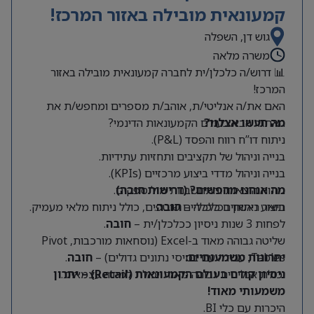
קמעונאית מובילה באזור המרכז!
גוש דן, השפלה
משרה מלאה
📊 דרוש/ה כלכלן/ית לחברה קמעונאית מובילה באזור
המרכז!
האם את/ה אנליטי/ת, אוהב/ת מספרים ומחפש/ת את
מה תעשו אצלנו?
האתגר הבא בעולם הקמעונאות הדינמי?
ניתוח דו”ח רווח והפסד (P&L).
בנייה וניהול של תקציבים ותחזיות עתידיות.
בנייה וניהול מדדי ביצוע מרכזיים (KPIs).
מה אנחנו מחפשים? (דרישות חובה)
ניתוח הוצאות והתחשבנות מול ספקים.
תואר ראשון בכלכלה –
חובה
.
ביצוע ניתוחים כלכליים שוטפים, כולל ניתוח מלאי מעמיק.
לפחות 3 שנות ניסיון ככלכלן/ית –
חובה
.
שליטה גבוהה מאוד ב-Excel (נוסחאות מורכבות, Pivot
Tables, עבודה עם בסיסי נתונים גדולים) –
יתרונות משמעותיים:
חובה
.
יכולת אנליטית גבוהה מאוד ויכולת למידה עצמאית.
ניסיון קודם בעולם הקמעונאות (Retail) – יתרון
משמעותי מאוד!
היכרות עם כלי BI.