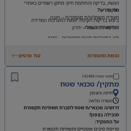
הגשה, בדיקה והחתמת תיקי מתקן רשמיים באתרי
הלקוח
.
מה נדרש?
תעודת חשמלאי/ת מוסמך/ת
–
חובה
ביצוע בדיקות תקינות יזומות למערכות המדידה
והתקשורת בשטח
.
הנדסאי/ת חשמל
–
יתרון
ידע במערכות מונים ומחשבים
–
יתרון
יכולת עמידה בלחץ ונכונות לעבודה מאומצת
הגשת מועמדות
עוד פרטים
היקף משרה:
משרה מלאה | ימים: א’-ה’ | שעות: 8:00–17:00
תנאים:
מספר משרה
242489
רכב צמוד וטלפון סלולרי
מתקין/ טכנאי שטח
שכר גבוה
חיפה והצפון
משרה מלאה
מיקום: קדימה צורן
דרוש/ה טכנאי/ת שטח לחברת תשתיות תקשורת
מובילה בצפון!
על התפקיד:
פריסת סיבים אופטיים ותשתיות תקשורת