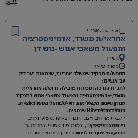
מספר משרה
242566
אחראי/ת משרד, אדמיניסטרציה
ותפעול משאבי אנוש -גוש דן
גוש דן
משרה מלאה
מחפש/ת תפקיד שמשלב אחריות, עצמאות ועבודה
עם אנשים?
לחברת הנדסה ומכירות מובילה דרוש/ה אחראי/ת
תחומי אחריות:
משרד, אדמיניסטרציה ותפעול משאבי אנוש לתפקיד
מגוון ודינמי הכולל אחריות על ניהול המשרד לצד
• מתן שירות מקצועי ואיכותי לעובדי החברה ולממשקים
הובלת תהליכי HR שוטפים.
פנימיים וחיצוניים.
• קבלת אורחים וייצוג החברה באופן מקצועי ואדיב.
דרישות התפקיד:
• עבודה מול ספקים, הזמנת ציוד משרדי ואחריות על
התפעול השוטף של המשרד.
• ניסיון של שנתיים לפחות בתפקיד אדמיניסטרטיבי,