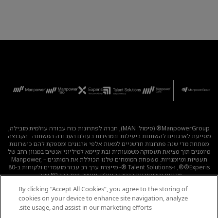
ManpowerGroup® (סימול: MAN), חברה לפתרונות כוח עבודה עולמית מובילה,
מסייעת לארגונים להשתנות ביעילות ובמהירות בעולם העבודה המשתנה . הקבוצה
מפתחת מדי שנה פתרונות חדשניים למאות אלפי ארגונים ומספקת להם כישרונות
מיומנים תוך מציאת תעסוקה משמעותית ובת קיימא למיליוני אנשים במגוון רחב של
תעשיות ומיומנויות. משפחת המומחים שלנו הכוללת את המותגים – Manpower,
®Experis®, ו-Talent Solutions ®- מייצרת ערך רב עבור מועמדים ולקוחות ב-80
מדינות וטריטוריות ברחבי העולם, ועושה זאת כבר 80 שנה.
By clicking “Accept All Cookies”, you agree to the storing of
לכל המשרות
|
מדיניות הפרטיות
|
תנאי השימוש
|
נגישות
|
cookies on your device to enhance site navigation, analyze
קוד אתי
|
מדיניות Cookie
site usage, and assist in our marketing efforts.