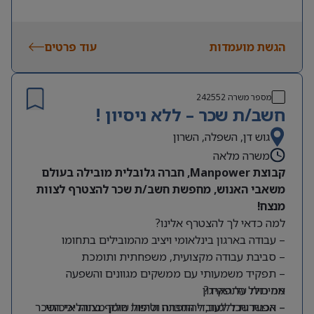
הגשת מועמדות
עוד פרטים
מספר משרה
242552
חשב/ת שכר – ללא ניסיון !
גוש דן, השפלה, השרון
משרה מלאה
קבוצת Manpower, חברה גלובלית מובילה בעולם
משאבי האנוש, מחפשת חשב/ת שכר להצטרף לצוות
מנצח!
למה כדאי לך להצטרף אלינו?
– עבודה בארגון בינלאומי ויציב מהמובילים בתחומו
– סביבת עבודה מקצועית, משפחתית ותומכת
– תפקיד משמעותי עם ממשקים מגוונים והשפעה
מה כולל התפקיד?
אמיתית על הארגון
– אפשרות ללמוד, להתפתח ולהיות חלק מצוות איכותי
– הכנת שכר לעובדי החברה וטיפול שוטף בתהליכי השכר