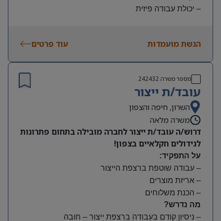
– יכולת עבודה פיזית
– נכונות להגעה עצמאית
היקף משרה:
הגשת מועמדות
עוד פרטים
משמרות:
בוקר 7:00-15:00 | צהריים 15:00-23:00 | לילה 23:00-
7:00
מספר משרה
242432
שעות נוספות לפי צורך
עובד/ת ייצור
תנאים:
סיבוס
השרון, חיפה והצפון
קרן השתלמות
משרה מלאה
דרוש/ה עובד/ת ייצור לחברה מובילה בתחום פתרונות
לגידולים חקלאיים בצפון!
על התפקיד:
– עבודה שוטפת ברצפת הייצור
– אריזת מוצרים
– הכנת משלוחים
מה נדרש?
– ניסיון קודם בעבודה ברצפת ייצור – חובה