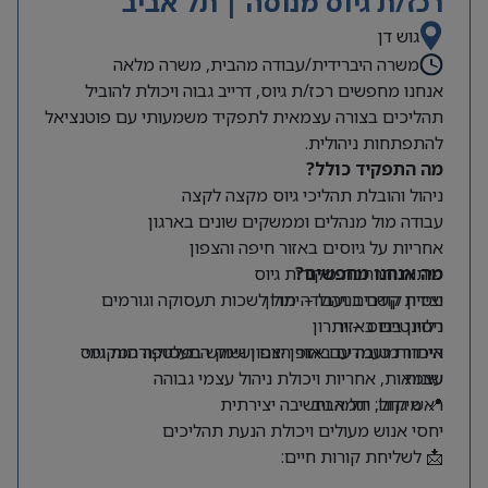
רכז/ת גיוס מנוסה | תל אביב
גוש דן
משרה היברידית/עבודה מהבית, משרה מלאה
אנחנו מחפשים רכז/ת גיוס, דרייב גבוה ויכולת להוביל
תהליכים בצורה עצמאית לתפקיד משמעותי עם פוטנציאל
להתפתחות ניהולית.
מה התפקיד כולל?
ניהול והובלת תהליכי גיוס מקצה לקצה
עבודה מול מנהלים וממשקים שונים בארגון
אחריות על גיוסים באזור חיפה והצפון
מה אנחנו מחפשים?
פיתוח והרחבת מקורות גיוס
ניסיון קודם בניהול – יתרון
יצירת קשרים ועבודה מול לשכות תעסוקה וגורמים
רלוונטיים באזור
ניסיון בגיוס – יתרון
היכרות טובה עם אזור הצפון ושוק התעסוקה המקומי
איתור מועמדים באופן יזום ושימוש בפלטפורמות גיוס
שונות
עצמאות, אחריות ויכולת ניהול עצמי גבוהה
📍 מיקום: תל אביב
ראש גדול, יוזמה וחשיבה יצירתית
יחסי אנוש מעולים ויכולת הנעת תהליכים
📩 לשליחת קורות חיים: