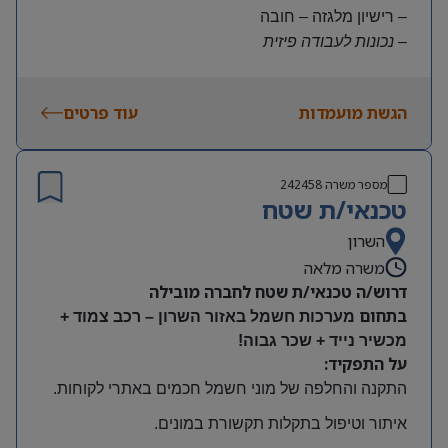
– רישיון מלגזה – חובה
– נכונות לעבודה פיזית
– נכונות להגעה עצמאית
היקף משרה:
הגשת מועמדות
עוד פרטים
משרה מלאה | ימים א-ה | 6:30-15:30
תנאים:
שכר גבוה
מספר משרה
242458
קרן השתלמות ובונוסים
טכנאי/ת שטח
עובד חברה מהיום הראשון
מיקום: חדרה
השרון
משרה מלאה
דרוש/ה טכנאי/ת שטח לחברה מובילה
בתחום
מערכות חשמל באזור השרון – רכב צמוד +
מכשיר נייד + שכר גבוה!
על התפקיד:
התקנה והחלפה של מוני חשמל חכמים באתרי לקוחות
.
איתור וטיפול בתקלות תקשורת במונים
.