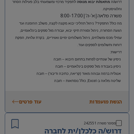
דרוש/ה
מתאמ/ת יבוא מנוסה
לתפקיד מרכזי ומשמעותי בלב פעילות הסחר
והלוגיסטיקה.
משרה מלאה|א’-ה’|8:00-17:00
מה כולל התפקיד? ניהול תהליכי יבוא מקצה לקצה, משלב ההזמנה ועד
הגעת הסחורה, ניהול וסגירת תיקי יבוא, עבודה מול ספקים בינלאומיים,
עמילי מכס ומשלחים, ניהול משלוחים ימיים ואוויריים, בקרת עלויות, הפקת
דוחות ותשלומים לספקים ועוד.
דרישות:
ניסיון של שנתיים לפחות בתחום היבוא – חובה
ניסיון בעבודה מול ספקים בינלאומיים – חובה
אנגלית ברמה גבוהה מאוד (קריאה, כתיבה ודיבור) – חובה
שליטה מלאה ב-Excel, כולל נוסחאות – חובה
ניסיון בעולם האופנה או הריטייל – יתרון משמעותי
הגשת מועמדות
עוד פרטים
מספר משרה
242551
דרוש/ה כלכלן/ית לחברה