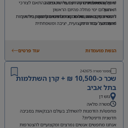
✅ קרן השתלמות
יחסי אנוש מצוינים ותודעת שירות גבוהה.
טיפול בנושאי תחזוקה ותפעול שוטפים בהתאם לצורכי
הארגון.
✅ תשלום ימי מחלה מהיום הראשון
✅ ימי בחירה והטבות נוספות בהתאם לחוק
ריכוז ומעקב אחר מספר רב של משימות במקביל תוך
להגשת מועמדות, שלחו קורות חיים. רק פניות מתאימות
תיענינה.
שמירה על סדר ודיוק.
✅ סביבת עבודה מקצועית, יציבה ומשפחתית
הגשת מועמדות
עוד פרטים
מספר משרה
242675
שכר כ-10,500 ₪ + קרן השתלמות
בתל אביב
גוש דן
משרה מלאה
מחפש/ת הזדמנות להשתלב בעולם הבנקאות בסביבה
חדשנית ודיגיטלית?
אנחנו מחפשים אנשים נמרצים ומקצועיים להצטרפות