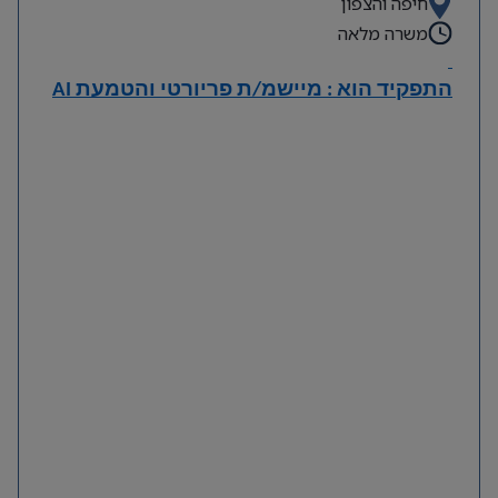
חיפה והצפון
משרה מלאה
התפקיד הוא : מיישמ/ת פריורטי והטמעת
AI
תיאור
Priority
• מתן תמיכה שוטפת למשתמשי מערכת
.
• טיפול בתקלות, ניתוח בעיות ומתן פתרונות למשתמשי
קצה.
• עבודה מול משתמשים ממגוון מחלקות בארגון (לוגיסטיקה,
כספים, מכירות, רכש, תפעול ועוד).
• הדרכת משתמשים והטמעת תהליכי עבודה במערכת.
Priority
• מיפוי ושיפור תהליכים ארגוניים במערכת
.
• ניהול והובלת פרויקטים של דיגיטציה, אוטומציה ופתרונות
AI
בארגון.
AI
• זיהוי הזדמנויות לייעול תהליכים באמצעות כלי
וכלי
Microsoft 365
.
• עבודה בצוות מערכות המידע, ספקים וגורמים עסקיים