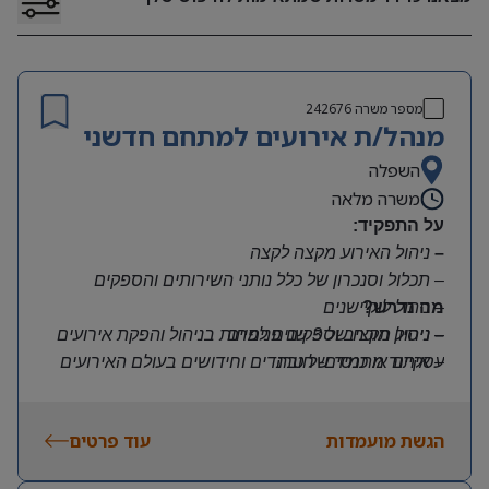
מספר משרה
242676
מנהל/ת אירועים למתחם חדשני
השפלה
משרה מלאה
על התפקיד:
–
ניהול האירוע מקצה לקצה
–
תכלול וסנכרון של כלל נותני השירותים והספקים
–
מה נדרש?
ניהול לוקיישנים
–
–
ניהול תקציב וספקים פנימיים
ניסיון מוכח של 3 שנים לפחות בניהול והפקת אירועים
–
עסקיים או כנסים- חובה
איתור מתמיד של טרנדים וחידושים בעולם האירועים
–
והסעדת העובדים
יכולות ארגון, תכנון ותפעול ברמה גבוהה ביותר עם
תשומת לב לפרטים
הגשת מועמדות
עוד פרטים
–
אוריינטציה שירותית יוצאת דופן ויכולת עבודה עם ריבוי
לקוחות פנימיים