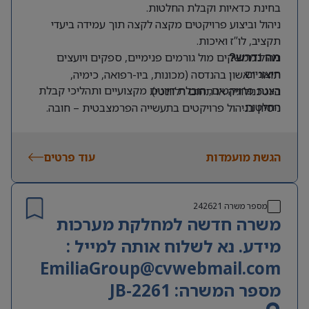
בחינת כדאיות וקבלת החלטות.
ניהול וביצוע פרויקטים מקצה לקצה תוך עמידה ביעדי
תקציב, לו”ז ואיכות.
ניהול ממשקים מול גורמים פנימיים, ספקים ויועצים
מה נדרש?
חיצוניים.
תואר ראשון בהנדסה (מכונות, ביו-רפואה, כימיה,
הצגת פרויקטים, הובלת דיונים מקצועיים ותהליכי קבלת
ביוטכנולוגיה או תחום רלוונטי).
החלטות.
ניסיון בניהול פרויקטים בתעשייה הפרמצבטית – חובה.
עבודה מול ועדות רכש והיגוי.
ניסיון בפרויקטים בסביבת חדרים נקיים ו/או בעולמות
השתתפות בכתיבת ותיעוד מסמכים הנדסיים ורגולטוריים:
המילוי האספטי – יתרון.
URS, IQ, OQ, DQ ו-CC.
הגשת מועמדות
עוד פרטים
היכרות עם תהליכי עבודה בתעשייה הפרמצבטית ודרישות
GMP.
ניסיון בניהול תקציבים, לוחות זמנים ותהליכי שינוי.
שליטה מלאה בעברית ובאנגלית – חובה.
מספר משרה
242621
משרה חדשה למחלקת מערכות
מידע. נא לשלוח אותה למייל :
EmiliaGroup@cvwebmail.com
מספר המשרה: JB-2261