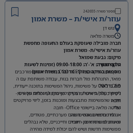
מספר משרה
242655
עוזר/ת אישי/ת – משרת אמון
גוש דן
משרה מלאה
חברה מובילה שעוסקת בעולם התעופה מחפשת
עוזר/ת אישי/ת- משרת אמון
מיקום: גבעת שמואל
על התפקיד:
היקף משרה: א’-‘ה: 09:00-18:00 (זמינות לשעות
נוספות במידה הצורך- מדובר במשרת אמון)
מתן מענה מקצועי ל CEO ו COO , ניהול יומנים מורכבים
מואד, התנהלות מול חברות בנות, עבודה משותפת עם ה
CEO ו COO על משימות, ניהול המשימות בתוכנה ייעודית,
מה נדרש?
לקיחת חלק בישיבות, הורדת משימות למנהלים נוספים,
ניסיון כעוזר/ת אישי/ת בעיקר פן מקצועי ופחות פן אישי-
ווידאו שהמשימות מתבצעות ומוכנות בזמן, ליווי פרויקטים
חובה
ועוד.
שליטה מלאה ביישומי Office- חובה
אנגלית ברמה גבוהה- חובה
אנחנו מחפשים אנשים שהם מערכתיים, מטודים,
זמינות למשרת אמון- חובה
מאורגנים ומסודרים, חיוביים וחייכניים, שלא נבהלים
ממשימות חדשות ושיש להם יכולת למידה מהירה