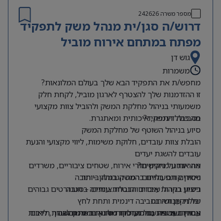
–
יכולת עבודה תחת לחץ וניהול מספר אירועים במקביל
מספר משרה
242626
– כישורי משא ומתן, ניהול תקציב ועבודה מול ספקים
דרוש/ה סגן/ית מנהל משק לתפקיד
מפתח במתחם אירוח מוביל
גוש דן
משמרות
מחפש/ת את התפקיד הבא שלך בעולם המלונאות?
זו ההזדמנות שלך להצטרף לארגון מוביל, לקחת חלק
משמעותי בניהול מחלקת המשק ולהוביל צוות מקצועי
מה כולל התפקיד?
בסביבה דינמית, איכותית ומאתגרת.
סיוע בניהול השוטף של מחלקת המשק
הובלת צוות עובדים, חלוקת משימות, ליווי מקצועי והנעת
עובדים להשגת יעדים
מה אנחנו מחפשים?
אחריות על ניקיון חדרי אירוח, שטחים ציבוריים, משרדים
ואזורים תפעוליים ברמה הגבוהה ביותר
ניסיון קודם בתחום המשק במלון – חובה
ניסיון בניהול עובדים והובלת צוותים – חובה
ביצוע בקרות איכות והבטחת עמידה בסטנדרטים גבוהים
של ניקיון ושירות
יכולת עבודה בסביבה דינמית ותחת לחץ
אחריות אישית גבוהה, סדר וארגון ברמה גבוהה
עבודה שוטפת מול מחלקות שונות בארגון לצורך תיאום
ניסיון בעבודה עם מערכות מלונאיות ממוחשבות, לרבות