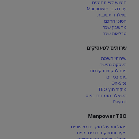
חיפוש לפי תחומים
עבודה ב- Manpower
שאלות ותשובות
הסוכן החכם
מחשבון שכר
טבלאות שכר
שרותים למעסיקים
שירותי השמה
העסקה גמישה
גיוס לתקופות קצרות
גיוס בכירים
On-Site
מיקור חוץ TBO
השאלת מומחים בגיוס
Payroll
Manpower TBO
ניהול ותפעול מוקדים טלפוניים
ניקיון ותחזוקת חדרים נקיים
ניהול בעולמות הלוגיסטיקה