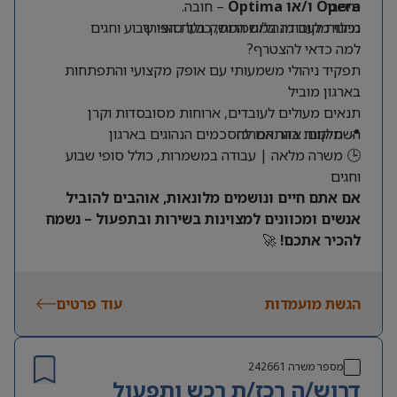
מיטבי
Opera ו/או Optima
– חובה.
מילוי מקום מנהל/ת המשק בעת הצורך
נכונות לעבודה במשמרות, כולל סופי שבוע וחגים
למה כדאי להצטרף?
תפקיד ניהולי משמעותי עם אופק מקצועי והתפתחות
בארגון מוביל
תנאים מעולים לעובדים, ארוחות מסובסדות וקרן
📍 מיקום: אזור המרכז
השתלמות בהתאם להסכמים הנהוגים בארגון
🕒 משרה מלאה | עבודה במשמרות, כולל סופי שבוע
וחגים
אם אתם חיים ונושמים מלונאות, אוהבים להוביל
אנשים ומכוונים למצוינות בשירות ובתפעול – נשמח
להכיר אתכם!
🚀
הגשת מועמדות
עוד פרטים
מספר משרה
242661
דרוש/ה רכז/ת רכש ותפעול