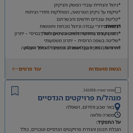
*ניהול והנחיית עובדי המשק והניקיון
*פיקוח על ניקיון המרפאה, המחלקות וחדרי הניתוח
*קליטת עובדים חדשים והכשרתם
דרישות:
*בניית סידורי עבודה וניהול נוכחות וחופשות
*הזמנות ציוד וחידוש מלאים בהתאם לצורך
*ניסיון קודם בתפקיד דומה או ניסיון ניהולי בסיסי – יתרון
*שליטה בשפה הרוסית – יתרון משמעותי
*אחריות, סדר, רצון להשתלב בתפקיד הכולל הובלת
זוהי משרה זמנית עם אופציה ממשית להמשך העסקה
עובדים
הגשת מועמדות
עוד פרטים
מספר משרה
242658
מנהל/ת פרויקטים הנדסיים
באר שבע והדרום, השפלה
משרה מלאה
על התפקיד:
הובלת תכנון והגדרת פרויקטים הנדסיים וטכניים, כולל