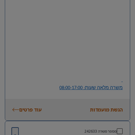
בארגון.
דרישות
Priority
• ניסיון של שנה לפחות בתמיכה במערכת
.
Priority
• היכרות עם מודולים ותהליכים עסקיים במערכת
.
• אוריינטציה טכנולוגית ויכולת למידה עצמאית גבוהה.
AI
• היכרות בסיסית עם כלי
מתקדמים ויכולת לשלבם
בתהליכי עבודה.
• יכולת ניתוח ופתרון תקלות באופן עצמאי.
• תודעת שירות גבוהה ויכולת עבודה מול משתמשים.
משרה מלאה שעות: 08:00-17:00
הגשת מועמדות
עוד פרטים
מספר משרה
242633