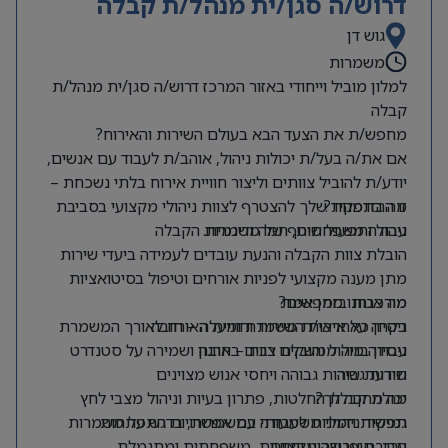
דרוש/ה סגן/ית מנהל/ת קבלה
גוש דן
משמרות
למלון מוביל וייחודי באזור המרכז דרוש/ה סגן/ית מנהל/ת
קבלה
מחפש/ת את הצעד הבא בעולם השירות והאירוח?
אם את/ה בעל/ת יכולות ניהול, אוהב/ת לעבוד עם אנשים,
יודע/ת להוביל צוותים וליצור חוויית אירוח בלתי נשכחת –
מה בתפקיד?
זו ההזדמנות שלך להצטרף לצוות ניהולי מקצועי בסביבת
עבודה משפחתית, חמה ודינמית.
ניהול ותפעול שוטף של משמרות הקבלה
הובלת צוות הקבלה והנעת עובדים לעמידה ביעדי שירות
מתן מענה מקצועי לפניות אורחים וטיפול בסיטואציות
מורכבות בזמן אמת
מה אנחנו מחפשים?
ניסיון כאחראי/ת משמרת ומעלה – חובה
בקרה על איכות השירות וחוויית האורח לאורך המשמרת
ניסיון בניהול והובלת צוות – חובה
עבודה מול ממשקים רבים בארגון ושמירה על סטנדרט
שירות גבוה
תודעת שירות גבוהה ויחסי אנוש מצוינים
מה מחכה לך?
יכולת קבלת החלטות, פתרון בעיות וניהול מצבי לחץ
תפקיד ניהולי משמעותי עם אפשרויות התפתחות
גמישות וזמינות לעבודה במשמרות, בדגש על משמרות
ערב, סופי שבוע וחגים
סביבת עבודה מקצועית, משפחתית ומתגמלת