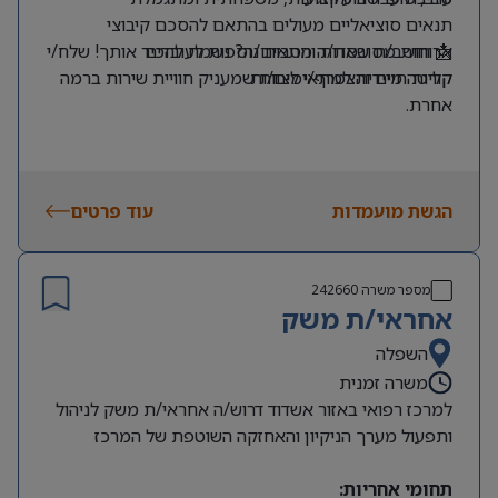
תנאים סוציאליים מעולים בהתאם להסכם קיבוצי
ארוחות מסובסדות והטבות נוספות לעובדים
📩 חושב/ת שאת/ה מתאים/ה? נשמח להכיר אותך! שלח/י
קליטה מיידית למתאימים/ות
קורות חיים והצטרף/י לצוות שמעניק חוויית שירות ברמה
אחרת.
הגשת מועמדות
עוד פרטים
מספר משרה
242660
אחראי/ת משק
השפלה
משרה זמנית
למרכז רפואי באזור אשדוד דרוש/ה אחראי/ת משק לניהול
ותפעול מערך הניקיון והאחזקה השוטפת של המרכז
תחומי אחריות: