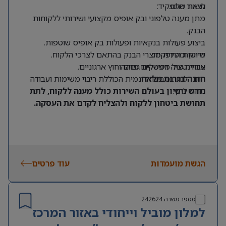
לצוות שלנו.
תיאור התפקיד:
מתן מענה טלפוני ובק אופיס מקצועי ושירותי ללקוחות
הבנק.
ביצוע פעולות בנקאיות ופעולות בק אופיס שוטפות.
דרישות התפקיד:
שיווק ומכירת מוצרי הבנק בהתאם לצרכי הלקוח.
אוריינטציה דיגיטלית גבוהה.
עבודה מול ממשקים פנים וחוץ ארגוניים.
חובה בגרות מלאה.
התנהלות בסביבה דינמית הכוללת ריבוי משימות ועבודה
תחת לחץ.
נדרש ניסיון בעולם השירות כולל מענה ללקוח, לתת
תחושת ביטחון ללקוח ולהצליח לקדם את העסקה
.
הגשת מועמדות
עוד פרטים
מספר משרה
242624
למלון מוביל וייחודי באזור המרכז