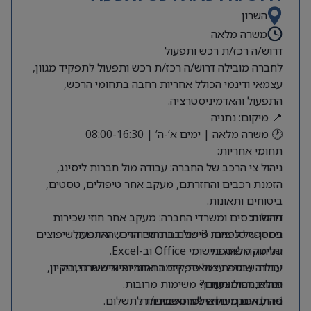
השרון
משרה מלאה
דרוש/ה רכז/ת רכש ותפעול
לחברה מובילה דרוש/ה רכז/ת רכש ותפעול לתפקיד מגוון,
עצמאי ודינמי הכולל אחריות רחבה בתחומי הרכש,
התפעול והאדמיניסטרציה.
📍 מיקום: נתניה
🕐 משרה מלאה | ימים א’-ה’ | 08:00-16:30
תחומי אחריות:
ניהול צי הרכב של החברה: עבודה מול חברות ליסינג,
הזמנת רכבים והחזרתם, מעקב אחר טיפולים, טסטים,
ביטוחים ותאונות.
דרישות:
ניהול נכסים ומשרדי החברה: מעקב אחר חוזי שכירות
ניסיון של לפחות 3 שנים בתחום הרכש והתפעול.
במספר סניפים, טיפול בחידושי חוזים, הארכות, שיפוצים
ותחזוקה שוטפת.
שליטה מלאה ביישומי Office וב-Excel.
יכולת עבודה עצמאית, יוזמה ואחריות אישית גבוהה.
עבודה שוטפת מול ספקים בתחומי ציוד משרדי, ניקיון,
ריהוט, דפוס ועוד.
מה אנחנו מציעים?
יכולת ניהול ותעדוף משימות מרובות.
סדר, ארגון וירידה לפרטים.
✅ תנאים מעולים למתאימים/ות
ניהול הסכמים ואישור חשבוניות לתשלום.